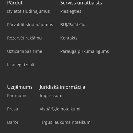
Pārdot
Serviss un atbalsts
Izvietot sludinājumus
Pieslēgties
Pārvaldīt sludinājumus
BUJ/Palīdzība
Rezervēt reklāmu
Kontakts
Uzticamības zīme
Parauga pirkuma līgums
Iesniegt izsoli
Uzņēmums
Juridiskā informācija
Par mums
Impressum
Presa
Vispārīgie noteikumi
Darbi
Tirgus laukuma noteikumi