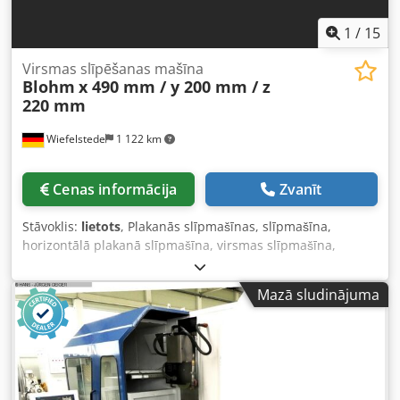
1
/
15
Virsmas slīpēšanas mašīna
Blohm
x 490 mm / y 200 mm / z
220 mm
Wiefelstede
1 122 km
Cenas informācija
Zvanīt
Stāvoklis:
lietots
, Plakanās slīpmašīnas, slīpmašīna,
horizontālā plakanā slīpmašīna, virsmas slīpmašīna,
magnētiskā slīpmašīna, instrumentu slīpmašīna Crodpfjt N
Adbsx Akasf -Ražotājs: Blohm, horizontālā plakanā
Mazā sludinājuma
slīpmašīna -Galda izmērs: 770 x 140 mm, pagrieziena
iespēja -Pārvietošanas ceļi: x 490 mm / y 200 mm / z 220
mm -Izmēri: 1030/870/H1510 mm -Kopējais svars: 403 kg