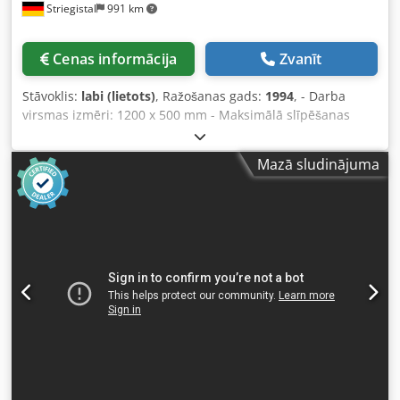
Striegistal
991 km
Cenas informācija
Zvanīt
Stāvoklis:
labi (lietots)
, Ražošanas gads:
1994
, - Darba
virsmas izmēri: 1200 x 500 mm - Maksimālā slīpēšanas
garums: 1200 mm - Maksimālā slīpēšanas platums: 500
mm Credpszl Tmfofx Akaof
Mazā sludinājuma