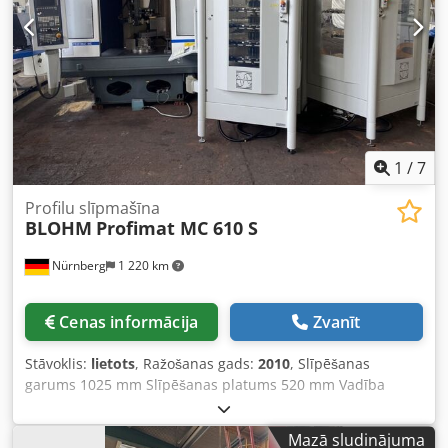
mm Maksimālais vārpstas apgriezienu skaits: 3 400
apgr./min. APRĪKOJUMS CE marķējums Dokumentācija
1
/
7
Profilu slīpmašīna
BLOHM
Profimat MC 610 S
Nürnberg
1 220 km
Cenas informācija
Zvanīt
Stāvoklis:
lietots
, Ražošanas gads:
2010
, Slīpēšanas
garums 1025 mm Slīpēšanas platums 520 mm Vadība
SINUMERIK 840 D Instrumenta uzņemšana HSK-A 63 A ass
° Sagaties svars 30 kg Attālums starp slīpēšanas vārpstu
Mazā sludinājuma
un galdu min./maks. 473,5 - 1023,5 mm X ass 520 mm Y