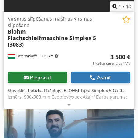
1
/
10
Virsmas slīpēšanas mašīnas virsmas
slīpēšana
Blohm
Flachschleifmaschine
Simplex 5
(3083)
3 500 €
Tatabánya
1 119 km
Fiksēta cena plus PVN
Pieprasīt
Zvanīt
Stāvoklis:
lietots
, Ražotājs: BLOHM Tips: Simplex 5 Galda
izmērs: 900x300 mm Cedpfevtyxuox Akajrf Darba garums:
600x300 mm Bez magnētiskā galda!