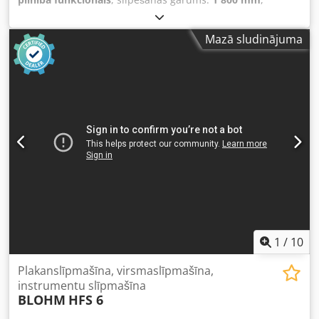
slīpēšanas platums:
400 mm
, galda garums:
1 350 mm
,
galda platums:
350 mm
, !!!PĀRDOŠANA UZ VIETAS D-74219
Mazā sludinājuma
MÖCKMÜHL Plaknes slīpmašīna BLOHM HFS 12 Csdpfx
Akezamf Eoasrf Izgatavošanas gads: 1970 Slīpēšanas
garums: 1800 mm Slīpēšanas platums: 400 mm
Magnētiskā stiprinātāja izmērs: 1.350x350 mm Piederumi:
Dzesēšanas/ieļļošanas sistēma Dažādi slīpēšanas diski
Iekārta darbojas un jebkurā laikā var tikt apskatīta ieslēgtā
stāvoklī.
1
/
10
Plakanslīpmašīna, virsmaslīpmašīna,
instrumentu slīpmašīna
BLOHM
HFS 6