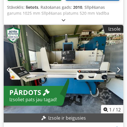
Stāvoklis:
lietots
, Ražošanas gads:
2010
, Slīpēšanas
garums 1025 mm Slīpēšanas platums 520 mm Vadība
SINUMERIK 840 D Instrumenta stiprinājums HSK-A 63 A ass
° Darba detaļas svars 30 kg Slīpēšanas vārpstas un galda
Izsole
attālums min./maks. 473,5 - 1023,5 mm X ass 520 mm Y ass
550 mm Z ass 1000 mm V ass 166 mm X ass padeve 4 - 6
000 mm/min Y ass padeve 4 - 4 000 mm/min
Crsdpfovxwinex Akaef Z ass padeve 30 - 25 000 mm/min
Galda izmēri 1 400 x 874 mm Slīpēšanas vārpstas ātrumi
bezpakāpju 0 - 12 000 apgr./min Slīpēšanas motora jauda
35,00 kW Slīpripas diametrs min./maks. 100 / 300 mm
Slīpripas platums 60 mm Kopējais jaudas patēriņš 100,00
kW Iekārtas svars apm. 11,00 t Telpas prasības apm. 8,60 x
7,25 x A3,80 m Profila slīpmašīna 5 asu izpildījumā ar
PĀRDOTS
SIEMENS SIN840D, dubultais dalītājs (B- C ass), V ass
(dzesēšanas šķidruma sprauslas). Instrumentu maiņas
Izsoliet pats jau tagad!
ierīce EROWA (iekārtu var darbināt arī bez automātiskā
instrumentu mainītāja), ugunsdzēšanas sistēma,
1
/
12
sagatavots Renishaw mērinstrumentam. Bez vadības
Izsole ir beigusies
datora instrumentu/darba detaļu pārvaldībai. Bez
dzesēšanas šķidruma sistēmas – iepriekš bija pieslēgta