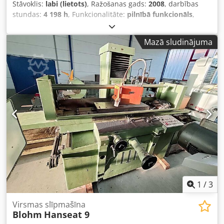
Stāvoklis:
labi (lietots)
, Ražošanas gads:
2008
, darbības
stundas:
4 198 h
, Funkcionalitāte:
pilnībā funkcionāls
,
iekārtas/transportlīdzekļa numurs:
5070-0016
, slīpēšanas
garums:
600 mm
, slīpēšanas platums:
300 mm
, slīpēšanas
Mazā sludinājuma
diska diametrs:
300 mm
, attālums no galda līdz vārpstas
centram:
575 mm
, slīpripas platums:
50 mm
, kopējais
svars:
3 000 kg
, nepieciešamais augstums:
2 300 mm
,
telpas prasība garums:
2 960 mm
, nepieciešamais
platums:
3 200 mm
, lietota plaknes slīpmašīna Credpfoy
Ry Dqex Akaof Ļoti labi uzturētā stāvoklī
1
/
3
Virsmas slīpmašīna
Blohm
Hanseat 9