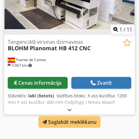
1
/
11
Tangenciālā virsmas dzirnaviņas
BLOHM
Planomat HB 412 CNC
Fuente de Cantos
3 067 km
Cenas informācija
Zvanīt
Stāvoklis:
labi (lietots)
, Vadības bloks: X ass kustība: 1200
mm Y ass kustība: 400 mm Cedpfsgq I Nmex Akaerf
Darbgalda garums: 1200 mm Darbgalda platums: 350 mm
Galvenais elektroapgādes pieslēgums: 380 V Kopējais
Saglabāt meklēšanu
jaudas patēriņš: 24 kVA Iekšējā dzesēšana: jā. Platums: 4
500 mm Dziļums: 2 000 mm Augstums: 2 200 mm Svars: 4
500 kilogrami