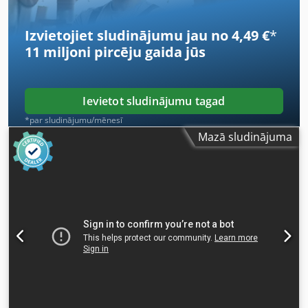
Izvietojiet sludinājumu jau no 4,49 €
*
11 miljoni pircēju
gaida jūs
Ievietot sludinājumu tagad
*par sludinājumu/mēnesī
Mazā sludinājuma