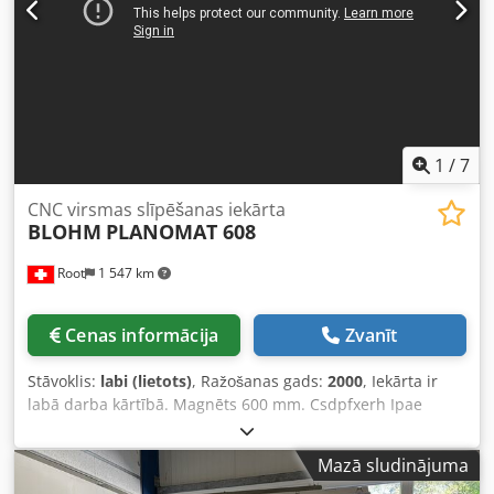
1
/
7
CNC virsmas slīpēšanas iekārta
BLOHM
PLANOMAT 608
Root
1 547 km
Cenas informācija
Zvanīt
Stāvoklis:
labi (lietots)
, Ražošanas gads:
2000
, Iekārta ir
labā darba kārtībā. Magnēts 600 mm. Csdpfxerh Ipae
Akaerf
Mazā sludinājuma