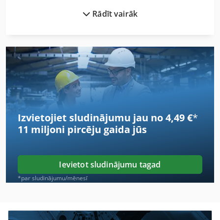
Rādīt vairāk
Blohm Planomat 408
Blohm Simplex 7
Bloku Iespiešanas Mašīnas
Bloku Veidošanas Mašīnas
Bloķēšanas Lodziņā Vienības
Izvietojiet sludinājumu jau no 4,49 €
*
Blīvēšanas Mašīna Var
11 miljoni pircēju
gaida jūs
Blīvēšanas Mašīnas
Dmu 200
Ievietot sludinājumu tagad
Dmu 200 P
*par sludinājumu/mēnesī
Hbm 480
Hbs 470