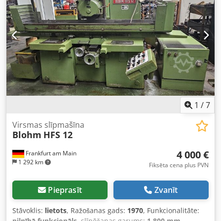
1
/
7
Virsmas slīpmašīna
Blohm
HFS 12
4 000 €
Frankfurt am Main
1 292 km
Fiksēta cena plus PVN
Pieprasīt
Zvanīt
Stāvoklis:
lietots
, Ražošanas gads:
1970
, Funkcionalitāte:
pilnībā funkcionāls
, slīpēšanas garums:
1 800 mm
,