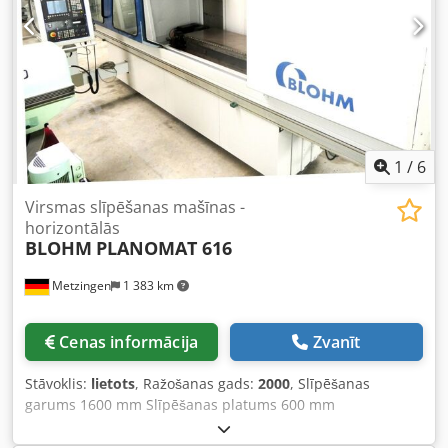
1
/
6
Virsmas slīpēšanas mašīnas -
horizontālās
BLOHM
PLANOMAT 616
Metzingen
1 383 km
Cenas informācija
Zvanīt
Stāvoklis:
lietots
, Ražošanas gads:
2000
, Slīpēšanas
garums 1600 mm Slīpēšanas platums 600 mm
Saglabājamā detaļas augstums 500 mm Kopējais
pieslēguma jaudas patēriņš 50 kW P I E D Ā V Ā J U M S