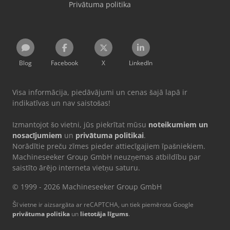
Privātuma politika
Blog
Facebook
X
LinkedIn
Visa informācija, piedāvājumi un cenas šajā lapā ir
indikatīvas un nav saistošas!
Izmantojot šo vietni, jūs piekrītat mūsu
noteikumiem un
nosacījumiem
un
privātuma politikai
.
Norādītie preču zīmes pieder attiecīgajiem īpašniekiem.
Machineseeker Group GmbH neuzņemas atbildību par
saistīto ārējo interneta vietņu saturu.
© 1999 - 2026 Machineseeker Group GmbH
Šī vietne ir aizsargāta ar reCAPTCHA, un tiek piemērota Google
privātuma politika
un
lietotāja līgums
.