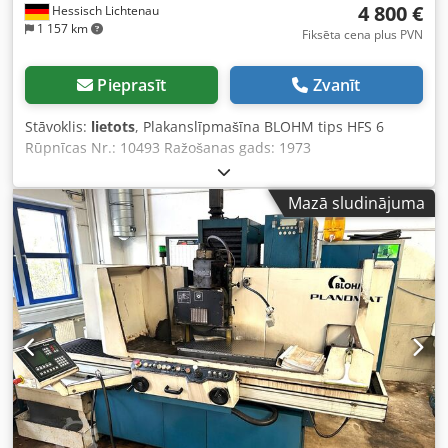
4 800 €
Hessisch Lichtenau
1 157 km
Fiksēta cena plus PVN
Pieprasīt
Zvanīt
Stāvoklis:
lietots
, Plakanslīpmašīna BLOHM tips HFS 6
Rūpnīcas Nr.: 10493 Ražošanas gads: 1973
Elektromagnētiskā stiprināšanas plātne: 600 x 300 mm
Slīpēšanas garums: 600 mm Slīpēšanas platums: 400 mm
Mazā sludinājuma
Galds – garenvirziena kustība: max. 650 mm Šķērsvirziena
kustība: 350 mm Attālums no vārpstas centra līdz galda
virsmai: max. 600 mm Attālums no vārpstas centra līdz
magnētiskajai plātnei: max. 517 mm Galda stiprināšanas
virsma: 1020 x 300 mm Slīpripas diametrs: 300 mm
Slīpripas platums: 50 mm Slīpripas caurums: 76 mm Galda
garenvirziena padeve: 2–30 m/min bezpakāpju Galda
šķērsvirziena padeve: 2–65 mm bezpakāpju, elektriski
Šķērssoļa padeve: 3 m/min Vertikālā padeve: 0,001 – 0,020
mm uz piegādes impulsu Vertikālā soļpārvietošanās: 0,250
m/min Slīpripas apgriezienu skaits: 1400 / 2800 apgr./min.
Hidraulikas sūkņa motora jauda: 2,2 kW Slīpēšanas