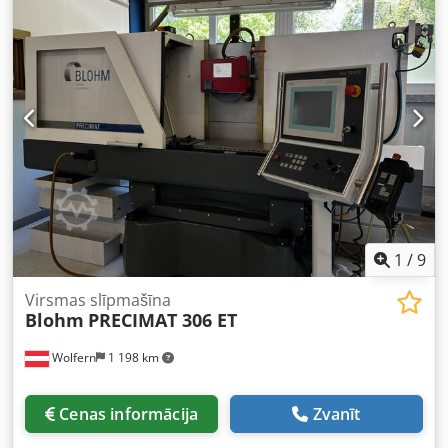
1
/
9
Virsmas slīpmašīna
Blohm
PRECIMAT 306 ET
Wolfern
1 198 km
Cenas informācija
Zvanīt