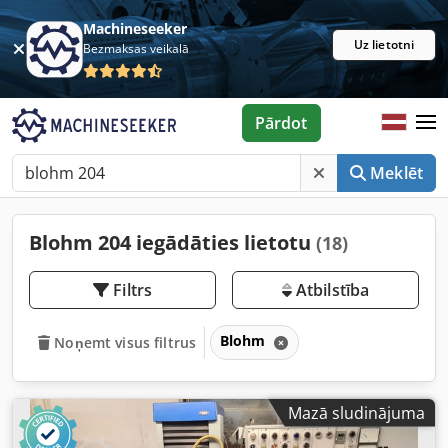
Machineseeker
Uz lietotni
Bezmaksas veikalā
Pārdot
Meklēt
Blohm 204 iegādāties lietotu
(18)
Filtrs
Atbilstība
Blohm
Noņemt visus filtrus
Mazā sludinājuma