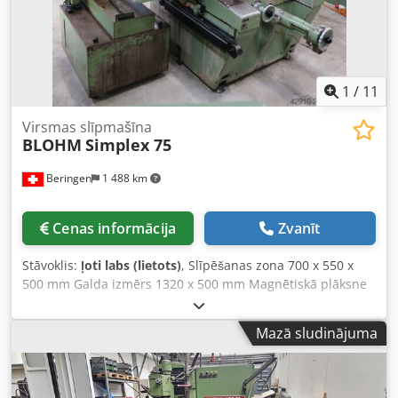
stabila iekārta (!) Piegāde: no noliktavas – kā apskatīts
Apmaksa: tikai netto – pēc rēķina saņemšanas Gaidīsim
Jūsu pasūtījumu, vairāki dažādi slīpmašīnu veidi mūsu
noliktavā. Lūdzam jautāt.
1
/
11
Virsmas slīpmašīna
BLOHM
Simplex 75
Beringen
1 488 km
Cenas informācija
Zvanīt
Stāvoklis:
ļoti labs (lietots)
, Slīpēšanas zona 700 x 550 x
500 mm Galda izmērs 1320 x 500 mm Magnētiskā plāksne
700 x 500 mm Slīpripas izmērs diametrs x platums x
caurums 400 x 80 x 127 mm Cjdpfx Ajzhl Rnskaerf Slīpripas
Mazā sludinājuma
apgriezieni 1400 / 2800 apgr./min Dažādi piederumi
MARCELS MASCHINEN AG