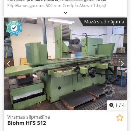
Slīpēšanas garums 500 mm Credpfx Akown Tdxjajf
Slīpēšanas platums 230 mm Galds izmērs 760 x 200 mm
Automātiska padeve Magnētiskā plāksne Filtrēšanas
Mazā sludinājuma
iekārta
1
/
4
Virsmas slīpmašīna
Blohm
HFS 512