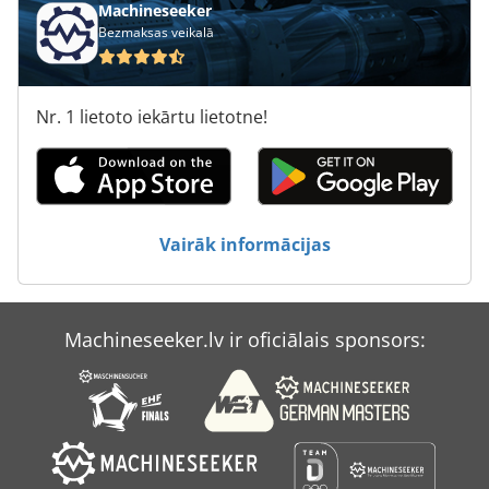
Machineseeker
Bezmaksas veikalā
Kliedēja Mašīna
Ks 205
Nr. 1 lietoto iekārtu lietotne!
Nu 204
Numerācija Mašīnas
Numerācijas Mašīna
Vairāk informācijas
Ppl
R 706
Machineseeker.lv ir oficiālais sponsors:
Rehm Rd 280
Rehm Rp 462