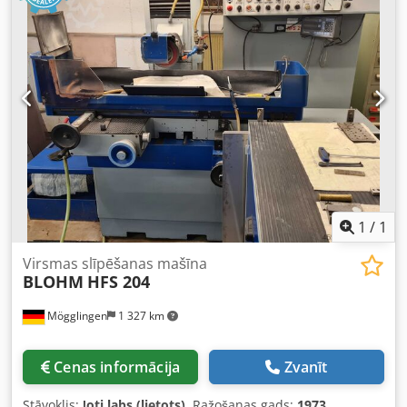
1
/
1
Virsmas slīpēšanas mašīna
BLOHM
HFS 204
Mögglingen
1 327 km
Cenas informācija
Zvanīt
Stāvoklis:
ļoti labs (lietots)
, Ražošanas gads:
1973
,