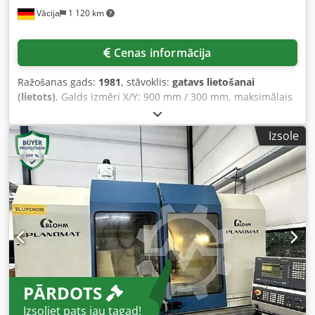
Vācija
1 120 km
Cenas informācija
Ražošanas gads:
1981
, stāvoklis:
gatavs lietošanai
(lietots)
, Galds izmēri X/Y: 900 mm / 300 mm, maksimālais
slīpēšanas garums: 900 mm, maksimālais slīpēšanas
platums: 350 mm, maksimālais attālums starp galda un
Izsole
vārpstas asīm: 575 mm, maksimālā galda slodze: 670 kg,
maksimālā galda gareniskā/šķērsvirziena kustība: 859 mm
/ 300 mm, slīpēšanas vārpstas apgriezieni: 2800 apgr./min,
slīpripas ārējais diametrs min./maks.: 400 mm / 165 mm,
urbuma diametrs 400 mm ripai: 127 mm. Iekārtas izmēri
X/Y: apmēram 1100 mm / 1100 mm, svars: apm. 3100 kg.
Pieejama dokumentācija. Iespējama apskate uz vietas.
Cedpfx Aksx Tul Ueajrf
PĀRDOTS
Izsoliet pats jau tagad!