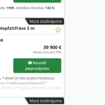
ads:
1999
, darbības stundas:
142 h
,
Mazā sludinājuma
 Aspfaltfräse 2 m
m
39 900 €
Fiksēta cena plus PVN
Nosūtīt
pieprasījumu
h
, * Bitelli SF 200 asfalta frēzēšanas
otors Codpfx Aaozm Epboverf *
 29 000 kg * Papildu fotoattēli un video
tļauts pārdot citam pircējam.
Mazā sludinājuma