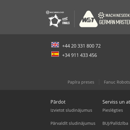
+44 20 331 800 72
+34 911 433 456
Papīra preses
Fanuc Robots
Pārdot
Serviss un a
Izvietot sludinājumus
Pieslēgties
Pārvaldīt sludinājumus
BUJ/Palīdzība