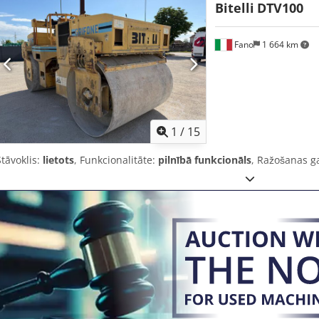
Bitelli
DTV100
Fano
1 664 km
1
/
15
Stāvoklis:
lietots
, Funkcionalitāte:
pilnībā funkcionāls
, Ražošanas g