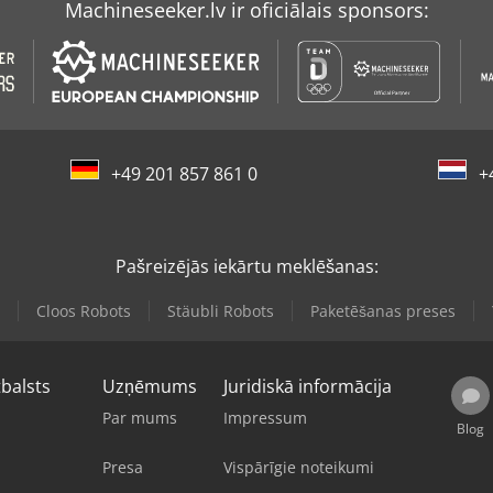
Machineseeker.lv ir oficiālais sponsors:
+49 201 857 861 0
+
Pašreizējās iekārtu meklēšanas:
Cloos Robots
Stäubli Robots
Paketēšanas preses
tbalsts
Uzņēmums
Juridiskā informācija
Par mums
Impressum
Blog
Presa
Vispārīgie noteikumi