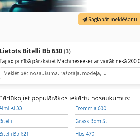
Saglabāt meklēšanu
Lietots Bitelli Bb 630
(3)
Tagad pilnībā pārskatiet Machineseeker ar vairāk nekā 200 
Pārlūkojiet populārākos iekārtu nosaukumus:
Almi Al 33
Frommia 630
Bitelli
Grass Bbm St
Bitelli Bb 621
Hbs 470