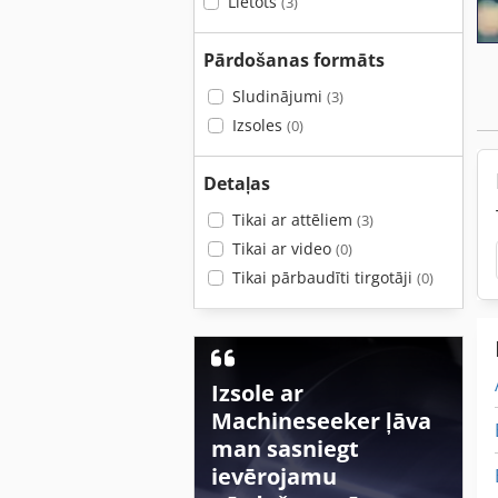
Lietots
(3)
Pārdošanas formāts
Sludinājumi
(3)
Izsoles
(0)
Detaļas
Tikai ar attēliem
(3)
Tikai ar video
(0)
Tikai pārbaudīti tirgotāji
(0)
Izsole ar
Machineseeker ļāva
man sasniegt
ievērojamu