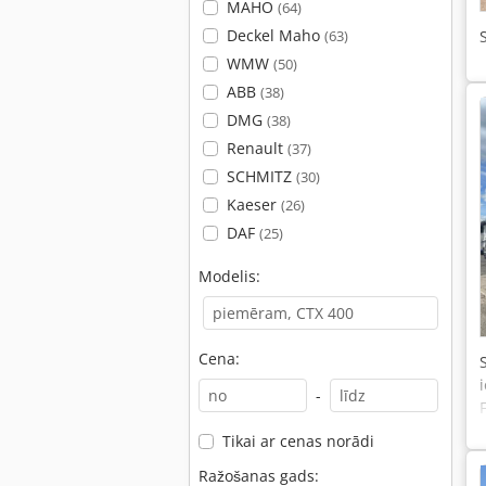
MAHO
(64)
Deckel Maho
(63)
WMW
(50)
ABB
(38)
DMG
(38)
Renault
(37)
SCHMITZ
(30)
Kaeser
(26)
DAF
(25)
Modelis:
Cena:
-
Tikai ar cenas norādi
Ražošanas gads: