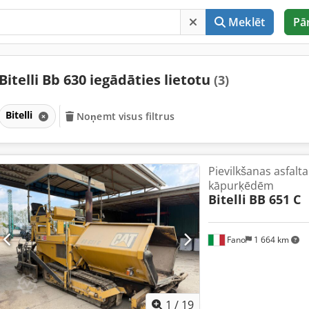
Meklēt
Pā
Bitelli Bb 630 iegādāties lietotu
(3)
Bitelli
Noņemt visus filtrus
Pievilkšanas asfalta 
kāpurķēdēm
Bitelli
BB 651 C
Fano
1 664 km
1
/
19