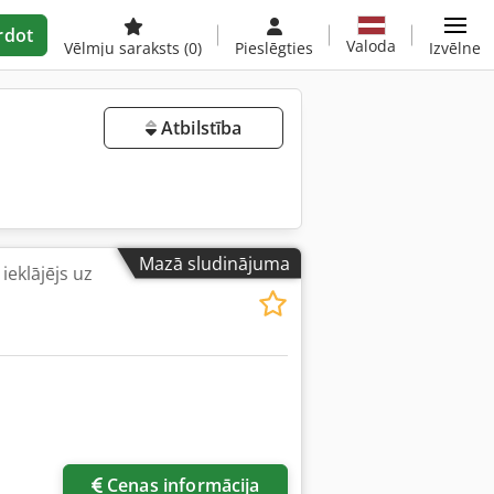
rdot
Valoda
Vēlmju saraksts
(0)
Pieslēgties
Izvēlne
Atbilstība
Mazā sludinājuma
ieklājējs uz
Cenas informācija