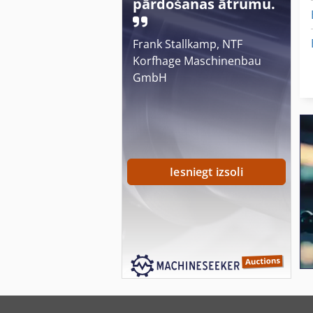
pārdošanas ātrumu.
Frank Stallkamp, NTF
Korfhage Maschinenbau
GmbH
Iesniegt izsoli