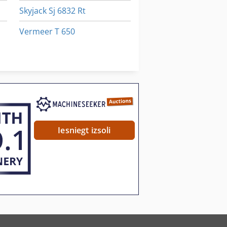
Skyjack Sj 6832 Rt
Vermeer T 650
Volvo 6300
Welger Ap 630
Iesniegt izsoli