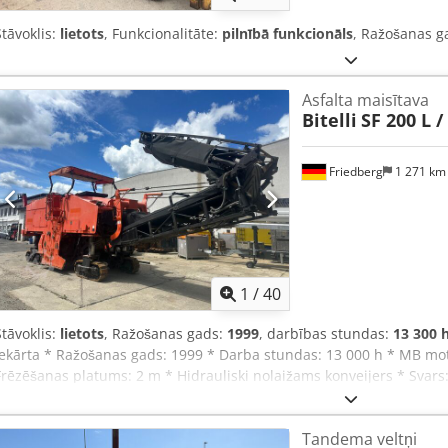
Stāvoklis:
lietots
, Funkcionalitāte:
pilnībā funkcionāls
, Ražošanas g
Asfalta maisītava
Bitelli
SF 200 L /
Friedberg
1 271 k
1
/
40
Stāvoklis:
lietots
, Ražošanas gads:
1999
, darbības stundas:
13 300 
iekārta * Ražošanas gads: 1999 * Darba stundas: 13 000 h * MB m
Frēzēšanas platums: 2 m * Hidrauliski nolaižams konveijers * Svars:
ir pieejami, rakstot WhatsApp * Informācija bez garantijām, un ir a
Tandema veltņi