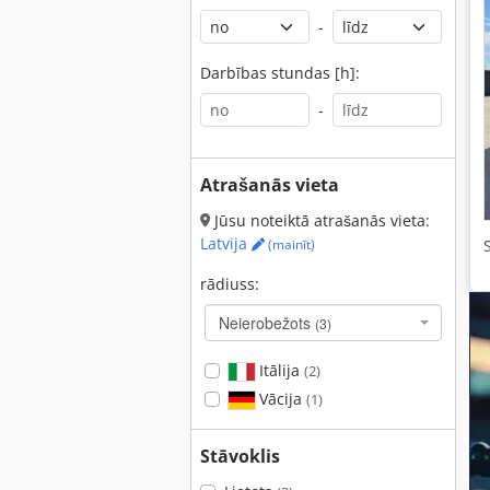
-
Darbības stundas [h]:
-
Atrašanās vieta
Jūsu noteiktā atrašanās vieta:
Latvija
(mainīt)
rādiuss:
Neierobežots
(3)
Itālija
(2)
Vācija
(1)
Stāvoklis