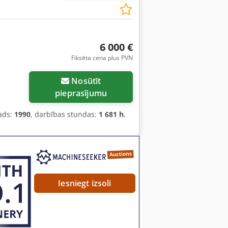
6 000 €
Fiksēta cena plus PVN
Nosūtīt
pieprasījumu
ads:
1990
, darbības stundas:
1 681 h
,
Iesniegt izsoli