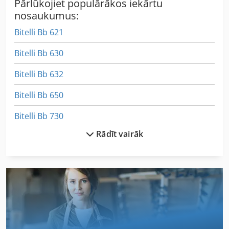
Pārlūkojiet populārākos iekārtu
nosaukumus:
Bitelli Bb 621
Bitelli Bb 630
Bitelli Bb 632
Bitelli Bb 650
Bitelli Bb 730
Rādīt vairāk
Bitelli Sf 60
Brandt Kd 83
Dino 105 T
Foliant 520 Hp
Grass Bbm St