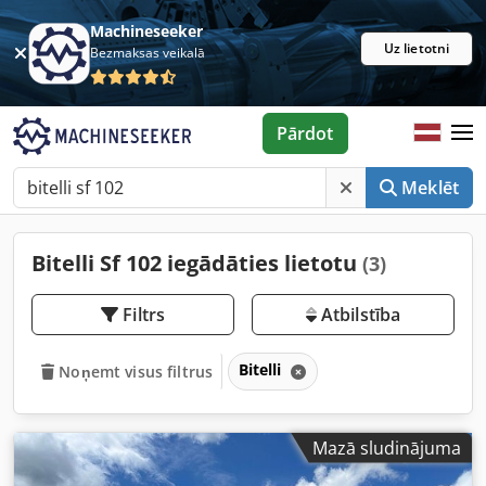
Machineseeker
Uz lietotni
Bezmaksas veikalā
Pārdot
Meklēt
Bitelli Sf 102 iegādāties lietotu
(3)
Filtrs
Atbilstība
Bitelli
Noņemt visus filtrus
Mazā sludinājuma