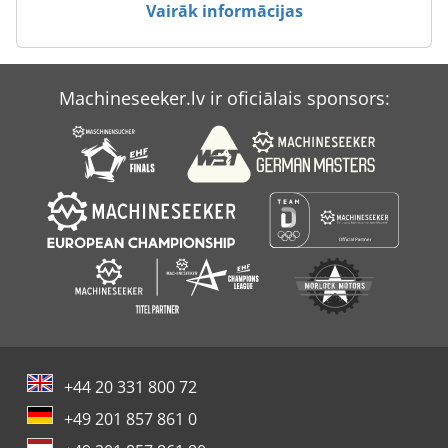
Vairāk informācijas
Zettelmeyer Zl 302
Zettelmeyer Zl 602
Machineseeker.lv ir oficiālais sponsors:
Zettelmeyer Zl 801
Zettelmeyer Zl 802
+44 20 331 800 72
+49 201 857 861 0