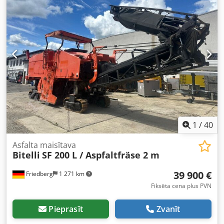
1
/
40
Asfalta maisītava
Bitelli
SF 200 L / Aspfaltfräse 2 m
39 900 €
Friedberg
1 271 km
Fiksēta cena plus PVN
Pieprasīt
Zvanīt