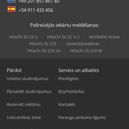
+49 201 857 861 80
+34 911 433 456
Pašreizējās iekārtu meklēšanas:
Hitachi Zx 22 U
Hitachi Zx 22 U 2
Vertikālie virpas
Hitachi Zx 225
Lenteslīpmašīnas
Hitachi Zx 225 Us
Hitachi Zx 210 W
Pārdot
Serviss un atbalsts
Izvietot sludinājumus
Pieslēgties
Pārvaldīt sludinājumus
BUJ/Palīdzība
Rezervēt reklāmu
Kontakts
Uzticamības zīme
Parauga pirkuma līgums