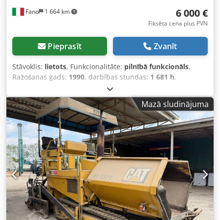
6 000 €
Fano
1 664 km
Fiksēta cena plus PVN
Pieprasīt
Zvanīt
Stāvoklis:
lietots
, Funkcionalitāte:
pilnībā funkcionāls
,
Ražošanas gads:
1990
, darbības stundas:
1 681 h
,
Mazā sludinājuma