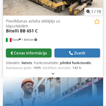
1
/
19
Pievilkšanas asfalta ieklājējs uz
kāpurķēdēm
Bitelli
BB 651 C
Fano
1 664 km
Cenas informācija
Zvanīt
Stāvoklis:
lietots
, Funkcionalitāte:
pilnībā funkcionāls
,
Ražošanas gads:
1999
, darbības stundas:
142 h
,