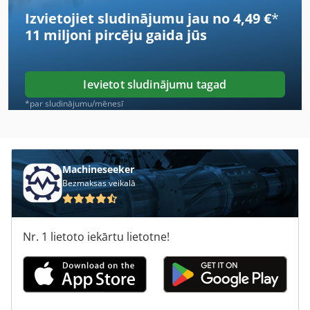
Izvietojiet sludinājumu jau no 4,49 €
*
Hueller Hille Nbh 290
11 miljoni pircēju
gaida jūs
Kleine Sf 10
Mafell Ls 103
Ievietot sludinājumu tagad
Raskin Rt 85
*par sludinājumu/mēnesī
Schaeff Hml 42
Sck 102
Machineseeker
Bezmaksas veikalā
Steinemann Lotus 102 Sf
Svecia Matic
Nr. 1 lietoto iekārtu lietotne!
Takeuchi Tl 230
Vermeer Rt 200
Zettelmeyer Zl 1002 I