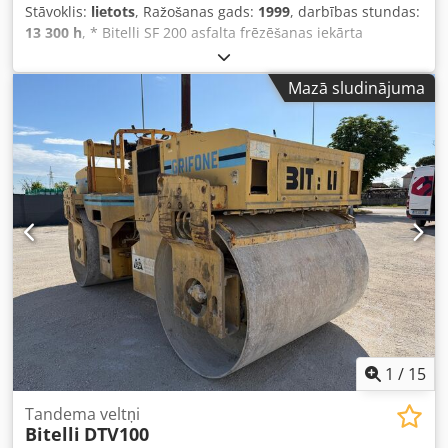
Stāvoklis:
lietots
, Ražošanas gads:
1999
, darbības stundas:
13 300 h
, * Bitelli SF 200 asfalta frēzēšanas iekārta
Dkedpozm Epbofx Acker * Ražošanas gads: 1999 * Darba
stundas: 13 000 h * MB motors * Frēzēšanas platums: 2 m
Mazā sludinājuma
* Hidrauliski nolaižams konveijers * Svars: 29 000 kg *
Papildu fotoattēli un video ir pieejami, rakstot WhatsApp *
Informācija bez garantijām, un ir atļauts pārdot citam
pircējam.
1
/
15
Tandema veltņi
Bitelli
DTV100