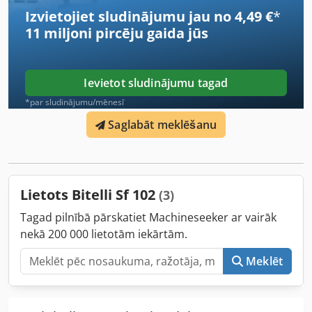
Izvietojiet sludinājumu jau no 4,49 €
*
11 miljoni pircēju
gaida jūs
Ievietot sludinājumu tagad
*par sludinājumu/mēnesī
Saglabāt meklēšanu
Lietots Bitelli Sf 102
(3)
Tagad pilnībā pārskatiet Machineseeker ar vairāk
nekā 200 000 lietotām iekārtām.
Meklēt