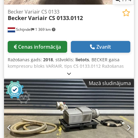
Becker Variair CS 0133
Becker
Variair CS 0133.0112
Schijndel
1 369 km
Cenas informācija
Zvanīt
Ražošanas gads:
2018
, stāvoklis:
lietots
, BECKER gaisa
kompresoru bloks VARIAIR, tips CS 0133.0112 Ražošanas
gads: 2018 Nodrošina saspiesta gaisa, vakuuma un gaisa
strāvas padevi montāžas iekārtai. Konfigurācija: Crjdpfx
Mazā sludinājuma
Anszi Sc Tsdof - paredzēts montāžas iekārtām ar līdz 16
darba stacijām - ar vadības ierīci automātiskai ieslēgšanai
un izslēgšanai Tehniskās specifikācijas: Saderīgs ar:
KOLBUS ZU 822, ZU 832, ZU 842 montāžas iekārtām.