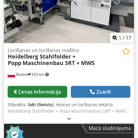
Iekārta labā tehniskā stāvoklī, pilnībā gatava darbam.
1
/
17
Locīšanas un locīšanas mašīna
Heidelberg Stahlfolder +
Popp
Maschinenbau SRT + MWS
Radom
652 km
Cenas informācija
Zvanīt
Stāvoklis:
labi (lietots)
, Ieloces un locīšanas iekārta
Heidelberg Stahlfolder + Popp Maschinenbau SRT + MWS
Iekārta ļoti labā stāvoklī, gatava darbam. Kā jauna.
Ražošanas gads: 2012. Lietota ielūgumu, fotogrāmatu
Mazā sludinājuma
ieliktņu un bukletu izgatavošanā. Modulārā konstrukcija
nodrošina iespēju paplašināt, piemēram, uzstādot