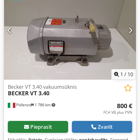
pl x a) - Transporta iepakojumi [gab.]: 1 Finanšu
informācija Crodoywxpxepfx Andjf PVN: Norādītā cena ir
bez PVN PVN/Starpposmu uzskaite: PVN atskaitāms
uzņēmumiem Piegāde un maiņa iespējama jebkurā laikā
par jebkuru industriālo aprīkojumu. Yorick Diebels
1
/
10
Becker VT 3.40 vakuumsūknis
BECKER
VT 3.40
800 €
Pollenzo
1 786 km
FCA VB plus PVN
Pieprasīt
Zvanīt
Stāvoklis:
lietots
, Funkcionalitāte:
nepārbaudīts
, Ferwood