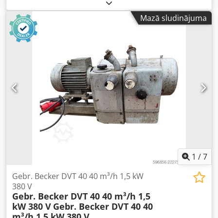
running displacement pump designed for rough vacuum
applications and continuous operation. It utilizes self-
Mazā sludinājuma
lubricating vanes made from a graphite composite
material, requires minimal maintenance, and does not
need oil changes. 100% dry-running (oil-free) operation
Long service life of the vanes Designed for continuous duty
SPECIFICATIONS Flow rate 50 Hz: 129 m³/h Ultimate
vacuum 50 Hz: 100 mbar Credpfott Ixdsx Andof Motor
power 50 Hz: 4.0 kW Sound level 50 Hz: 76.0 dB(A) Flow rate
60 Hz: 154 m³/h Ultimate vacuum 60 Hz: 200 mbar Motor
power 60 Hz: 4.8 kW Sound level 60 Hz: 79.0 dB(A) Weight:
78 kg without motor
1
/
7
Gebr. Becker DVT 40 40 m³/h 1,5 kW
380 V
Gebr. Becker DVT 40 40 m³/h 1,5
kW 380 V
Gebr. Becker DVT 40 40
m³/h 1,5 kW 380 V