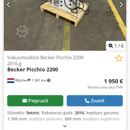
1
/
6
Vakuumsūknis Becker Picchio 2200
2016.g
Becker
Picchio 2200
1 950 €
Wijchen
1 341 km
Fiksēta cena plus PVN
Pieprasīt
Zvanīt
Stāvoklis:
lietots
, Ražošanas gads:
2016
, kopējais garums:
1 200 mm
, kopējais platums:
800 mm
, kopējais augstums:
1 400 mm
, Pašsvars: 150 kg - Ražošanas gads: 2016 -