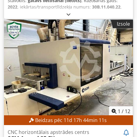
Stāvoklis:
gatavs lietošanai (lietots)
, Ražošanas gads:
2022
, iekārtas/transportlīdzekļa numurs:
30B.11.040.22
,
Funkcionalitāte:
pilnībā funkcionāls
, TEHNISKIE RĀDĪTĀJI
Darba zona, X ass: 3300 mm Darba zona, Y ass: 1280 mm
Izsole
Darba zona, Z ass: 250 mm Gājiena diapazons, X ass:
4000 mm Gājiena diapazons, Y ass: 1670 mm Gājiena
diapazons, Z ass: 500 mm Frēzēšanas vārpsta Frēzēšanas
vārpstu skaits: 1 gb. Maksimālais vārpstas apgriezienu
skaits: 24 000 apgr./min. Galvenā motora jauda: 11 kW
Instrumentu stiprinājuma sistēma: HSK-F63 Darba virsma:
Konsoltipa darba virsma Darba virsmas garums: 3300 mm
Darba virsmas platums: 1280 mm Materiāla stiprinājums:
Pneimatiskais Urbšanas bloks Ir urbšanas instrumenti
Horizontālās urbšanas vārpstas: 4 gb. Vertikālās urbšanas
vārpstas: 12 gb. Instrumentu maiņas pozīcijas: 12 gb.
IERĪCES TEHNISKIE RĀDĪTĀJI Vadāmās ass: 4 gb.
Programmatūra: WoodFlash Spriegums: 400 V Strāvas
patēriņš: 40 A Pievadītā jauda: 18 kW Izmēri un svars
1
/
12
Izmēri (garums x platums x augstums): 6250 x 3494 x
Beidzas pēc
11
d
17
h
44
min
9
s
2300 mm Transporta izmēri (garums x platums x
augstums): 5300 x 2350 x 2400 mm Transporta svars:
CNC horizontālais apstrādes centrs
4000 kg Transporta iepakojumi: 2 gb. Crsdpfx