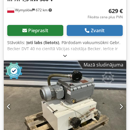
629 €
Wymysłów
672 km
Fiksēta cena plus PVN
Pieprasīt
Zvanīt
Stāvoklis:
ļoti labs (lietots)
, Pārdodam vakuumsūkni Gebr.
Becker DVT 40 no cienītā Vācijas ražotāja Becker. Ierīce ir
paredzēta rūpnieciskiem pielietojumiem, piemēram, CNC
iekārtās, kokskaļķu apstrādes iekārtās, iepakojuma
Mazā sludinājuma
iekārtās, vakuuma paķeršanas sistēmās un citās iekārtās,
kurām nepieciešams radīt vakuumu. Sūknis ir komplektā ar
elektromotoru un ir gatavs pieslēgšanai. Vizualais stāvoklis
atbilst fotogrāfijām – parastas lietošanas pēdas, kas
radušās ekspluatācijas laikā. Pārdodam kā lietotu ierīci.
Tehniskie dati: Ražotājs: Gebr. Becker, Vupērtāla Modelis:
DVT 40 Ražošanas gads: 1978 Sērijas numurs: K685509
Jauda: 40 m³/h Maksimālais vakuums: 0,5 bāri Motora
jauda: 1,5 kW Griešanās ātrums: 1420 apgr./min. Barošana:
220/380 V Frekvence: 50 Hz Aizsardzības pakāpe: IP44
Izolācijas klase: B Jaudas koeficients (cos φ): 0,8