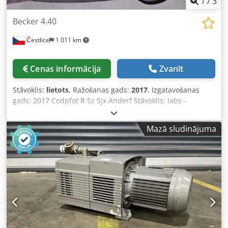
1
/
3
Becker 4.40
Čestlice
1 011 km
Cenas informācija
Zvanīt
Stāvoklis:
lietots
, Ražošanas gads:
2017
, Izgatavošanas
gads: 2017 Codpfot R Sz Sjx Anderf Stāvoklis: labs -
Vakuuma sūknis
Mazā sludinājuma