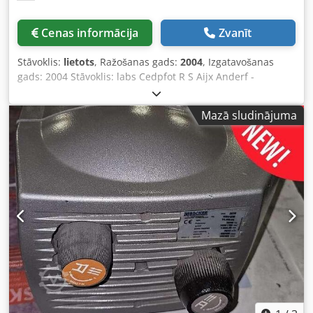
Cenas informācija
Zvanīt
Stāvoklis:
lietots
, Ražošanas gads:
2004
, Izgatavošanas
gads: 2004 Stāvoklis: labs Cedpfot R S Aijx Anderf -
vakuumsūknis
Mazā sludinājuma