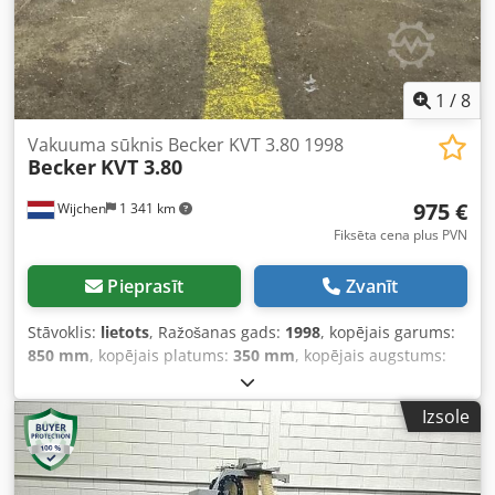
1
/
8
Vakuuma sūknis Becker KVT 3.80 1998
Becker
KVT 3.80
975 €
Wijchen
1 341 km
Fiksēta cena plus PVN
Pieprasīt
Zvanīt
Stāvoklis:
lietots
, Ražošanas gads:
1998
, kopējais garums:
850 mm
, kopējais platums:
350 mm
, kopējais augstums:
400 mm
, - Ražošanas gads: 1998 - Dokumentācija
pieejama: Nē - CE sertifikāts: Nav Codpfx Anjxm Rgfodjrf -
Izsole
Sērijas numurs: A1494418 - Transportēšanas izmēri: 850
mm x 350 mm x 400 mm (gar. x plat. x augst.) -
Transportpakas [gab.]: 1 Finanšu informācija PVN:
Norādītā cena bez PVN PVN/Starptautiskā likme: PVN