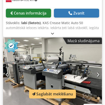
Cenas informācija
Zvanīt
Stāvoklis:
labi (lietots)
, KAS Crease Matic Auto 50
automātiskā ieloces iekārta. Iekārta ļoti labā stāvoklī, iegūta
no valsts iestādes. Crodpfx Anszlgcyedjf Apraksts: Darba
platums līdz 500 mm. Lokšņu garums līdz 999 mm.
Mazā sludinājuma
Programmators ar iespēju saglabāt līdz 28
ieloces/perforācijas pozīcijām. Lokšņu padāve ir
automātiska, iekārtā ir iebūvēts Becker kompresors.
Vienkārša vadības panelis ar iespēju saglabāt līdz 99
programmām. Stingrs metāla karkass uz riteņiem ērtai
pārvietošanai. Iekļauts garenisks perforācijas rīks.
Iespējama digitālo izdruku un laminētu lokšņu ielocīšana.
Komplektā iekļauti četri ieloces platumi. Liels darba galds.
Barošana 230V. Svars 190 kg.
Saglabāt meklēšanu