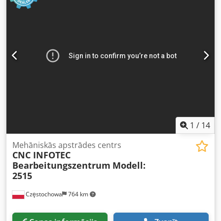
marķēšanas printerus. Tehniskie dati: Minimālais papīra
formāts: 105 x 150 mm Codpfxjzmnh Te Andsrf
Maksimālais papīra formāts: 520 x 720 mm Padeve no
augstas kaudzes Galvenais un šķērsmodulis ar iespēju
uzstādīt bigošanas, perforēšanas un griešanas
instrumentus. Iespējama Heidelberg vai Techni-Fold
instrumentu uzstādīšana. Pakāpeniska ātruma regulēšana
Becker kompresors Divslāņu lokšņu sensors Elektroniskais
skaitītājs ar iepakošanas funkciju Pārbaudes kameru
komplekts.
1
/
14
Mehāniskās apstrādes centrs
CNC INFOTEC
Bearbeitungszentrum
Modell:
2515
Częstochowa
764 km