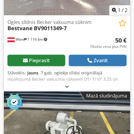
1
/
2
Ogles slīdnis Becker vakuuma sūknim
Bestvane
BV9011349-7
50 €
Wien
1 116 km
Fiksēta cena plus PVN
Pieprasīt
Zvanīt
Stāvoklis:
jauns
, 7 gab. oglekļa slīdņi oriģinālajā
iepakojumā Becker vakuuma sūkņiem DT/ T/ VT 3.25 un
4.25 Credpeyuyp Hefx Andsf
Mazā sludinājuma