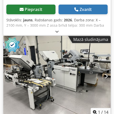
Andsf Samontēta un darba gatava – 220 / 225 / 230
Standarta aprīkojums: Hibrīds galds – vakuuma galds
Pieprasīt
Zvanīt
neinvazīvai detaļas nostiprināšanai, ar iespēju manuāli
nostiprināt nestandarta formas detaļas Pilnībā metināta,
Stāvoklis:
jauns
, Ražošanas gads:
2026
, Darba zona: X –
atlaidināta un pēc tam apfrēzēta rāmis, kas nodrošina
2100 mm, Y – 3000 mm Z assa brīvā telpa: 300 mm Darba
precīzu apstrādi un darba stabilitāti Mašīnas vadība ar
galda tips: Hibrīds (vakuums + mehāniskās sliedes)
DSP kontrolieri NK-105 Komplektā iekļauts instrumenta
Vakuuma segmentu skaits: 6 Maksimālais darba ātrums
Mazā sludinājuma
augstuma sensors Centrālā eļļošanas sistēma
lēnas darbības režīmā: līdz 40 m/min Maksimālais darba
lineārvadotņu un slīdejkartu eļļošanai ir standarta
ātrums: līdz 25 m/min Programmas izšķirtspēja: 0,01 mm
aprīkojumā Piedziņa pārnesta caur reduktoru Visas ass (X,
Mehāniskā izšķirtspēja: 0,04 mm 9 kW elektromotors, 24
Y, Z) kustas pa augstas kvalitātes vadotnēm un PMI 25 mm
000 apgr./min ar pilniem keramikas gultņiem Becker VTLF
lineārgultņiem LEADSHINE Easyservo Dual servo piedziņa Y
2.250 vakuumsūknis Piedziņa: Leadshine AC
asij Kabeļi izgatavoti no augstas kvalitātes ugunsdrošiem
servopiedziņas ar 1500 W jaudu un augstu noturības
materiāliem Visi elektroinstalācijas kabeļi ir elastīgi un
momentu (dubulta uz Y ass) Piedziņas pārnesumkārba:
aizsargāti pret deformācijām.
ārkārtīgi precīza NIDEC SHIMPO planetārā pārnesumkārba
Piedziņas sistēma: 30 mm PMI lineārie vadītāji un slīdni ar
spirālveida vadītāja sliedēm, lai nodrošinātu maksimālu
kontakta virsmu Eļļošanas sistēma vadītājiem: Automātiska
Instrumenta garuma mērīšanas sistēma: Automātiska
Vadības sistēma: NK-105 G3 vadība Standarta CAD/CAM
programmatūra: Artcam Open 2016 Papildu CAD/CAM
1
/
14