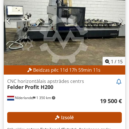
atskaitāms uzņēmējiem Piegāde un maiņa iespējama
jebkurā laikā visiem industriālajiem izstrādājumiem. Lukas
van Rossum
1
/
15
Beidzas pēc
11
d
17
h
59
min
9
s
CNC horizontālais apstrādes centrs
Felder
Profit H200
Nīderlande
1 350 km
19 500 €
Izsolē