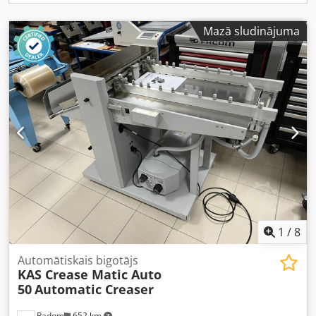
Mazā sludinājuma
1
/
8
Automātiskais bigotājs
KAS Crease Matic Auto
50
Automatic Creaser
Radom
652 km