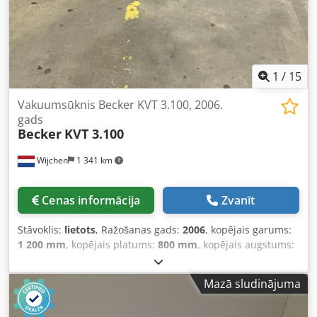
1
/
15
Vakuumsūknis Becker KVT 3.100, 2006.
gads
Becker
KVT 3.100
Wijchen
1 341 km
Cenas informācija
Zvanīt
Stāvoklis:
lietots
, Ražošanas gads:
2006
, kopējais garums:
1 200 mm
, kopējais platums:
800 mm
, kopējais augstums:
700 mm
, Krāsa: pelēka Cena: pēc pieprasījuma -
Izgatavošanas gads: 2006 - Dokumentācija pieejama: nē -
Mazā sludinājuma
CE sertifikāts: nē - Sērijas numurs: D2097712 -
Transportēšanas izmēri: 1200 mm x 800 mm x 700 mm (g x