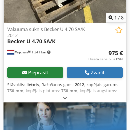
Pielietojums: CNC iekārtas Codpfxozi Ha Hj Andjrf
apstrādes centri kokskaļķu iekārtas vakuuma iepakojuma
iekārtas vakuuma transporta sistēmas vakuuma
1
/
8
paķeršanas un darba virsmas rūpnieciskā automatizācija
Vakuuma sūknis Becker U 4.70 SA/K
2012
Becker
U 4.70 SA/K
975 €
Wijchen
1 341 km
Fiksēta cena plus PVN
Pieprasīt
Zvanīt
Stāvoklis:
lietots
, Ražošanas gads:
2012
, kopējais garums:
750 mm
, kopējais platums:
750 mm
, kopējais augstums:
950 mm
, Pašmasa: 100 kg Codpfowgafmox Andorf -
Ražošanas gads: 2012 - Dokumentācija pieejama: Nē - CE
marķējums: Jā - CE sertifikāts: Nē - Sērijas numurs:
H2634320 - Transporta izmēri: 750mm x 750mm x 950mm
(g x p x a) - Transporta svars [kg]: 100kg - Transpota
iepakojumi [gab.]: 1 Finanšu informācija PVN: Norādītā