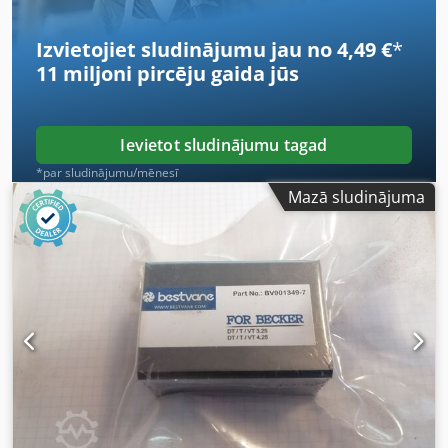
cena ir bez PVN PVN/starpības aplikšana ar nodokļiem: PVN
atskaitāms uzņēmējiem Piegāde un maiņas darījumi
Izvietojiet sludinājumu jau no 4,49 €
*
iespējami jebkurai rūpniecības aprīkojuma precei jebkurā
11 miljoni pircēju
gaida jūs
laikā Peter Stroomberg
Ievietot sludinājumu tagad
*par sludinājumu/mēnesī
Mazā sludinājuma