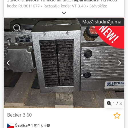
kods: RU0011677 - Ražotāja kods: VT 3.40 - Stāvoklis:
Lietota - Funkcionalitāte: Nav pārbaudīta - Savietojama
iekārta: - Ja interesē, piedāvājam remonta pakalpojumu,
Mazā sludinājuma
lūdzu, sazinieties ar mums. 38KG - 70X46X34 Crsdpfx
Aneyb R Tvodof
1
/
3
Becker 3.60
Čestlice
1 011 km