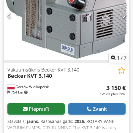
1
/
7
Vakuumsūknis Becker KVT 3.140
Becker
KVT 3.140
3 150 €
Gorzów Wielkopolski
754 km
EXW VB plus PVN
Pieprasīt
Zvanīt
Stāvoklis:
jauns
, Ražošanas gads:
2026
, ROTARY VANE
VACUUM PUMPS, DRY-RUNNING The KVT 3.140 is a dry-