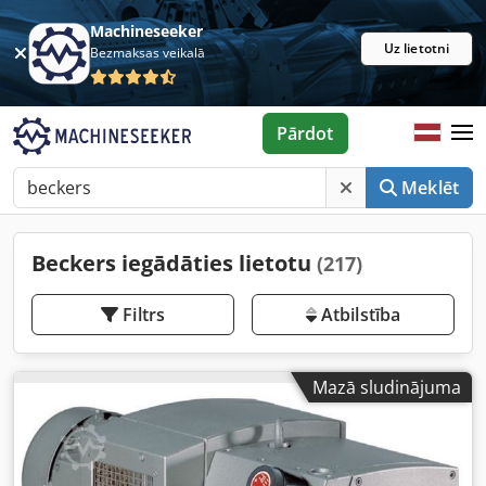
Machineseeker
Uz lietotni
Bezmaksas veikalā
Pārdot
Meklēt
Beckers iegādāties lietotu
(217)
Filtrs
Atbilstība
Mazā sludinājuma