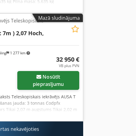
635 kg Pilna masa: 5.635 kg
Mazā sludinājuma
āvējs Teleskopiskais
t 7m ) 2,07 Hoch,
ling
1 277 km
32 950 €
VB plus PVN
Nosūtīt
pieprasījumu
raksts Teleskopiskais iekrāvējs AUSA T
elšanas jauda: 3 tonnas Codpfx
s Tikai 2,07 m augstums Tikai 2,02 m
omplektā ar palešu dakšu - hidrauliskā
 3 stūrēšanas režīmi - vadība ar
labājums - Nīderlandes ceļu satiksmes
ārtas nekavējoties
a piegāde!