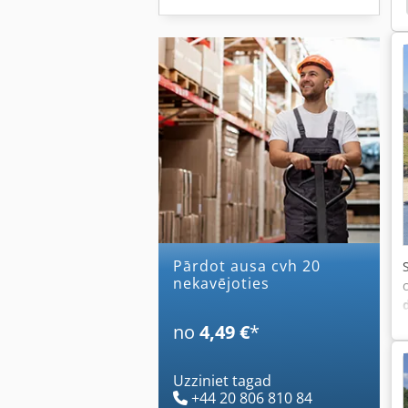
Pārdot ausa cvh 20
nekavējoties
no
4,49 €
*
Uzziniet tagad
+44 20 806 810 84