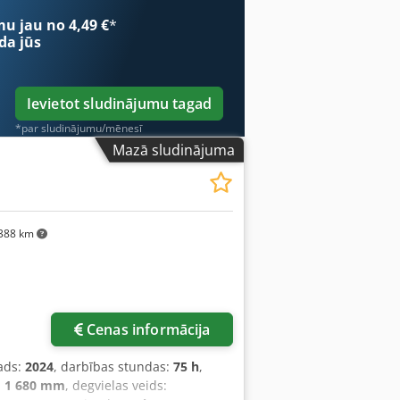
mu jau no 4,49 €
*
da jūs
Ievietot sludinājumu tagad
*par sludinājumu/mēnesī
Mazā sludinājuma
388 km
Cenas informācija
ads:
2024
, darbības stundas:
75 h
,
:
1 680 mm
, degvielas veids: