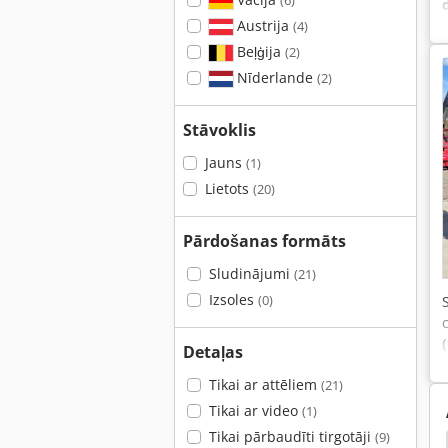
(6)
Austrija
(4)
Beļģija
(2)
Nīderlande
(2)
Stāvoklis
Jauns
(1)
Lietots
(20)
Pārdošanas formāts
Sludinājumi
(21)
Izsoles
(0)
Detaļas
Tikai ar attēliem
(21)
Tikai ar video
(1)
Tikai pārbaudīti tirgotāji
(9)
Neuson 6001
Neuson 3003
Neuson 2503