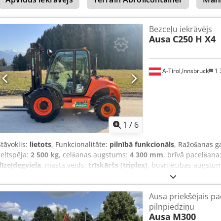
Bezceļu iekrāvējs
Ausa
C250 H X4
A-Tirol,Innsbruck
1 
1
/
6
Stāvoklis:
lietots
, Funkcionalitāte:
pilnībā funkcionāls
, Ražošanas g
celtspēja:
2 500 kg
, celšanas augstums:
4 300 mm
, brīvā pacelšana
dīzeļdegviela
, masta veids:
trīskāršs (triplex)
, būvniecības augstu
dakšas rāmja platums:
1 600 mm
, dakšu garums:
1 200 mm
, tukšai
4 240 mm
, piedziņas veids:
Diesel
, konstrukcijas platums:
1 800 m
Ausa priekšējais pa
500 mm Dakšu platums: 100 mm Dakšu biezums: 40 mm Masta tips: Tr
pilnpiedziņu
Priekšējo riepu tips: gaisa Priekšējo riepu izmērs: 12.5/80-18 Csdpf
Ausa
M300
stāvoklis: 80 - 100% Aizmugurējo riepu tips: gaisa Aizmugurējo riepu