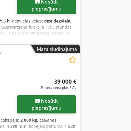
Nosūtīt
pieprasījumu
795 h
, degvielas veids:
dīzeļdegviela
,
 Šķērsvirziena funkcija 4795 stundas
tīt, izmantojot WhatsApp. Pastāvīgi
ulandas. Van de Wert Trading B.V.
aprīkojuma klāstu. Visas mūsu piegādes
Mazā sludinājuma
s
ijām (skatiet mūsu vispārīgos
rat bez maksas vienoties par tikšanos.
lāt. Van de Wert Trading B.V.
39 000 €
Fiksēta cena plus PVN
Nosūtīt
pieprasījumu
, celtspēja:
2 000 kg
, celšanas
ums:
4 380 mm
, kopējais platums:
1 520