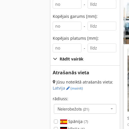
-
Kopējais garums [mm]:
-
Kopējais platums [mm]:
-
Rādīt vairāk
Atrašanās vieta
Jūsu noteiktā atrašanās vieta:
Latvija
(mainīt)
rādiuss:
Neierobežots
(21)
Spānija
(7)
Vācija