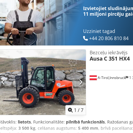
Izvietojiet sludināju
11 miljoni pircēju
gai
Uzziniet tagad
+44 20 806 810 84
Bezceļu iekrāvējs
Ausa
C 351 HX4
A-Tirol,Innsbruck
1 
1
/
7
Stāvoklis:
lietots
, Funkcionalitāte:
pilnībā funkcionāls
, Ražošanas g
celtspēja:
3 500 kg
, celšanas augstums:
5 400 mm
, brīvā pacelšana