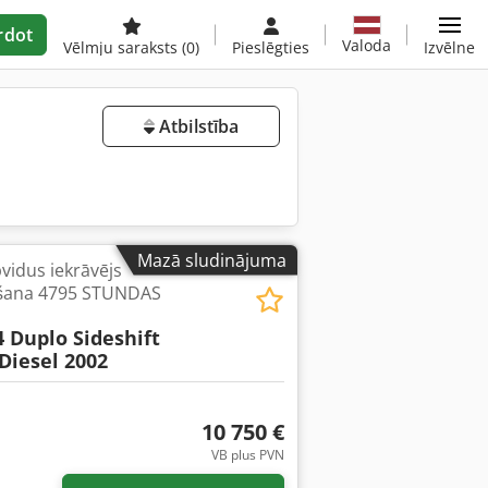
rdot
Valoda
Vēlmju saraksts
(0)
Pieslēgties
Izvēlne
Atbilstība
Mazā sludinājuma
vidus iekrāvējs
ošana 4795 STUNDAS
4 Duplo Sideshift
Diesel 2002
10 750 €
VB plus PVN