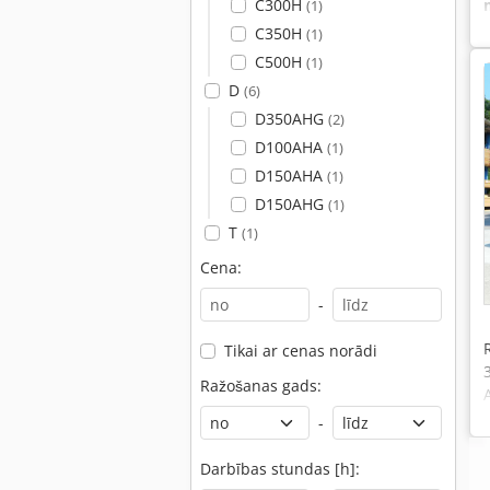
C300H
(1)
C350H
(1)
C500H
(1)
D
(6)
D350AHG
(2)
D100AHA
(1)
D150AHA
(1)
D150AHG
(1)
T
(1)
Cena:
-
Tikai ar cenas norādi
Ražošanas gads:
-
Darbības stundas [h]: