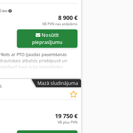
6 MP foto Sānu nobīde, 3. vārsts, 4.
OMFORTA SĒDEKLIS, SAGATAVOTA STVGO
0 km
8 900 €
VB PVN nav atdalāms
Nosūtīt
pieprasījumu
rīkots ar PTO (jaudas paņemšanas
idrauliskais atbalsts priekšpusē un
sdpfjwvf Avex Aclja Kosmētiskie
ājs. Iespējami kļūdaini dati.
Mazā sludinājuma
s
19 750 €
VB plus PVN