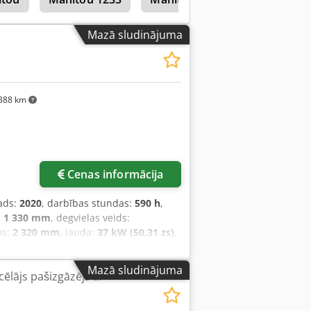
Mazā sludinājuma
388 km
Cenas informācija
ads:
2020
, darbības stundas:
590 h
,
:
1 330 mm
, degvielas veids:
ms:
2 320 mm
, jauda:
37 kW (50,31 zs)
,
s svars:
4 400 kg
, kopējais garums:
m
, Apvidus iekrāvējs Smaguma centrs:
Mazā sludinājuma
cēlājs pašizgāzējs ar
iplex Tehniskais stāvoklis: labs
xozrcbro Aclsha Priekšējo riepu
 stāvoklis: 80 - 100% Apraksts: