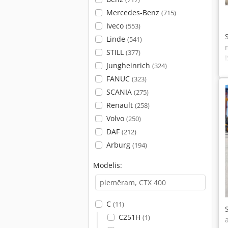
Mercedes-Benz
(715)
Iveco
(553)
Linde
(541)
STILL
(377)
Jungheinrich
(324)
FANUC
(323)
SCANIA
(275)
Renault
(258)
Volvo
(250)
DAF
(212)
Arburg
(194)
Modelis:
C
(11)
C251H
(1)