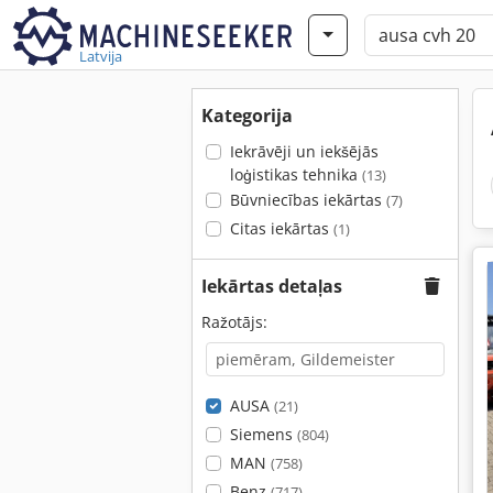
Latvija
Kategorija
Iekrāvēji un iekšējās
loģistikas tehnika
(13)
Būvniecības iekārtas
(7)
Citas iekārtas
(1)
Iekārtas detaļas
Ražotājs:
AUSA
(21)
Siemens
(804)
MAN
(758)
Benz
(717)