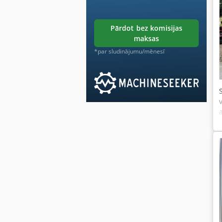
pārdot bez komisijas
maksas
*par sludinājumu/mēnesī