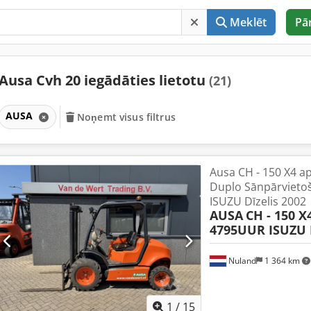
Meklēt
Pā
Ausa Cvh 20 iegādāties lietotu
(21)
AUSA
Noņemt visus filtrus
Ausa CH - 150 X4 ap
Duplo Sānpārviet
ISUZU Dīzelis 2002
AUSA
CH - 150 X
4795UUR ISUZU 
Nuland
1 364 km
1
/
15