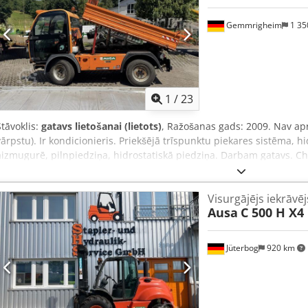
IEKĀRTA UZREIZ PIEEJAMA NOLIKTAVĀ, PILNĀ KOMPLEKTĀCIJĀ!!! 03.202
vārsts, priekšējie darba lukturi, pilna kabīne, CE sertifikāts, K
Gemmrigheim
1 35
REĢISTRĀCIJAI / ATV. SIGNALIZĀCIJA / DŽOISTIKA VADĪBA LABAJĀ
1
/
23
Stāvoklis:
gatavs lietošanai (lietots)
, Ražošanas gads: 2009. Nav ap
vārpstu). Ir kondicionieris. Priekšējā trīspunktu piekares sistēma, h
aizmugurē, pilnpiedziņa, hidrostatiskā piedziņa. Darbam gatavs. Ch
defekti – skatīt attēlos. Vēlams, lai pircējs būtu dīleris vai eksportēt
Attēli/apraksts var atšķirties.
Visurgājējs iekrāvēj
Ausa
C 500 H X4
Jüterbog
920 km