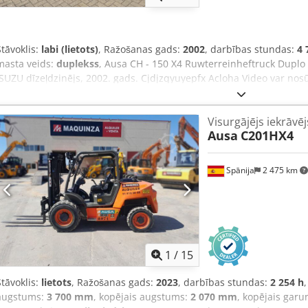
Stāvoklis:
labi (lietots)
, Ražošanas gads:
2002
, darbības stundas:
4 
masta veids:
duplekss
, Ausa CH - 150 X4 Ruwterreinheftruck Duplo
ISUZU dīzeļdzinējs, 2002. gads. Cjdjzqyuyepfx Acloha Video var nosū
pieejams noliktavā, skatiet mājaslapu. Cenas norādītas, sākot no N
piedāvā mainīgu iekārtu, kravas automašīnu, piekabju un papildu 
Visurgājējs iekrāvēj
tiek veiktas par tirdzniecības cenām, "tā, kā ir" stāvoklī, bez garant
Ausa
C201HX4
noteikumus). Lai apskatītu iekārtu un/vai veiktu testa braucienu, va
Lūdzu, pirms vizītes sazinieties ar mums, jo mēs neesam pastāvīgi k
Bedrijfsstraat 3 5391 LR Nulanda
Spānija
2 475 km
1
/
15
Stāvoklis:
lietots
, Ražošanas gads:
2023
, darbības stundas:
2 254 h
augstums:
3 700 mm
, kopējais augstums:
2 070 mm
, kopējais gar