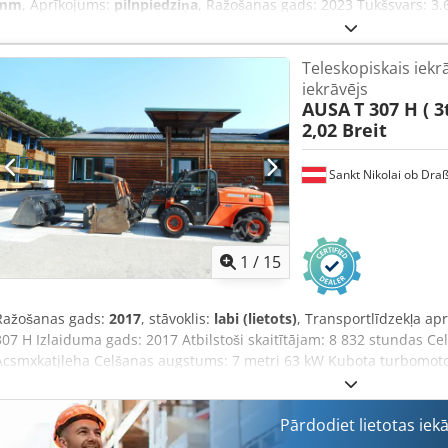
mm
, Aprīkojums:
pilnpiedziņa
, Ražošanas gads: 2023 Tukšsvars: 3.
Cjdpjxqficefx Acleha Degvielas tvertnes tilpums: 62 litri
Teleskopiskais iekr
iekrāvējs
AUSA
T 307 H ( 3
2,02 Breit
Sankt Nikolai ob Draß
1
/
15
Ražošanas gads:
2017
, stāvoklis:
labi (lietots)
, Transportlīdzekļa ap
307 H Izlaiduma gads: 2017 Atbilstoši skaitītājam: 8 832 stundas C
Acsmxkatjleha Celšanas augstums: 7 metri 63 kW Kubota turbomotor
platums - komplektā ar tvērējkausu - komplektā ar zemes kausu - k
ātrā sakabe - 3. hidraulikas līnija līdz dakšu rāmim - pilnpiedziņa -
džojstiku - gatavs tūlītējai izmantošanai - oriģinālā krāsojuma sag
Pārdodiet lietotas iek
atļauja Pārdošanas cena: 32 950 EUR bez PVN Iespējama arī izdevīg