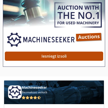
Ahlmann As 90
Ahlmann Az 14
Ahlmann Az 150
Almi Al 33
Alzmetall Ax 2/S
Alzmetall Ax 3/S
Iesniegt izsoli
Ammann Ac 110
Ammann Av 110 X
Ammann Av 12
Machineseeker
Ammann Av 20
Bezmaksas veikalā
Ammann Av 23