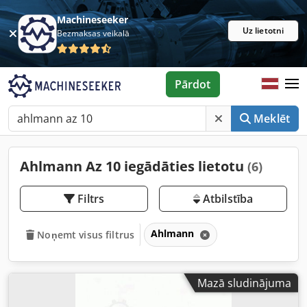
Machineseeker
Uz lietotni
Bezmaksas veikalā
Pārdot
Meklēt
Ahlmann Az 10 iegādāties lietotu
(6)
Filtrs
Atbilstība
Ahlmann
Noņemt visus filtrus
Mazā sludinājuma