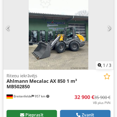
1
/
3
Riteņu iekrāvējs
Ahlmann
Mecalac AX 850 1 m³
MB502850
32 900 €
Breitenfelde
957 km
35 900 €
VB plus PVN
Pieprasīt
Zvanīt