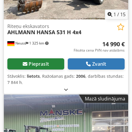
1
/
15
Riteņu ekskavators
AHLMANN
HANSA 531 H 4x4
14 990 €
Neuss
1 325 km
Fiksēta cena PVN nav atdalāms
Pieprasīt
Zvanīt
Stāvoklis:
lietots
, Ražošanas gads:
2006
, darbības stundas:
7 844 h
,
Mazā sludinājuma