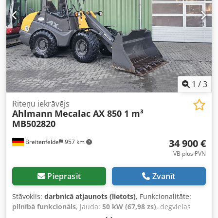
1
/
3
Riteņu iekrāvējs
Ahlmann
Mecalac AX 850 1 m³
MB502820
34 900 €
Breitenfelde
957 km
VB plus PVN
Pieprasīt
Zvanīt
Stāvoklis:
darbnicā atjaunots (lietots)
, Funkcionalitāte:
pilnībā funkcionāls
, jauda:
50 kW (67,98 zs)
, degvielas
veids:
dīzeļdegviela
, darbības svars:
5 050 kg
, riepas