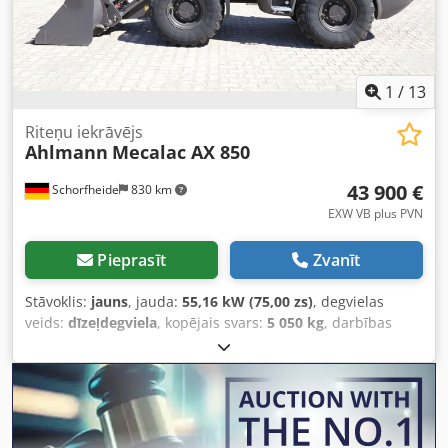
ar apakšā sametinātu griešanas malu, ietilpība 1 m³,
palešu dakšas.
1
/
13
Riteņu iekrāvējs
Ahlmann
Mecalac AX 850
43 900 €
Schorfheide
830 km
EXW VB plus PVN
Pieprasīt
Zvanīt
Stāvoklis:
jauns
, jauda:
55,16 kW (75,00 zs)
, degvielas
veids:
dīzeļdegviela
, kopējais svars:
5 050 kg
, darbības
svars:
5 050 kg
, Ražošanas gads:
2023
, darbības stundas:
1
h
, iekārtas/transportlīdzekļa numurs:
685239865
,
Aprīkojums:
4-in-1 lāpsta, UVV drošības pārbaude,
kabīne, paliktņu dakšas, pilnpiedziņa, standarta lāpsta
,
MECALAC-AHLMANN AX850 Svars: 5050 kg Platums: 1 850