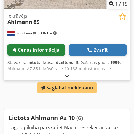
1
/
15
Iekrāvējs
Ahlmann
85
Goudriaan
1 386 km
Cenas informācija
Zvanīt
Stāvoklis:
lietots
, krāsa:
dzeltens
, Ražošanas gads:
1999
,
Ahlmann AZ 85 iekrāvējs • 10 188 motostundas •
Pārskatīts dzinējs • Platas riepas • Grozāms strēle •
Sēdeklis un kausi • Reģistrācijas numurs • Tieši no
Saglabāt meklēšanu
darba Crsdpfxoy Na H Ns Ah Uef Stāvoklis: Lietots
Ražošanas gads: 1999
Lietots Ahlmann Az 10
(6)
Tagad pilnībā pārskatiet Machineseeker ar vairāk