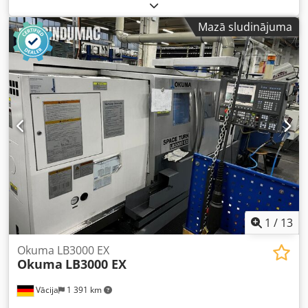
700 mm
, virpošanas diametrs:
210 mm
, vārpstas ātrums
(maks.):
5 000 apgr./min
, kopējais svars:
7 000 kg
,
Mazā sludinājuma
Aprīkojums:
dokumentācija / rokasgrāmata, rotācijas
ātrums bezgalīgi regulējams
, Maks.: 210 mm Solā
virpošanas diametrs: 400 mm Maks. apstrādes garums:
700 mm X / Z kustības: 192 / 700 mm Gājiens pret vārpstu
(W ass): 730 mm C ass: 0,001° Ātrā X / Z: 30 / 32 m/min
Galvenās vārpstas apgriezieni: 5000 apgr./min Dzinējs: 11 /
7,5 kW 2 torņi: 12 pozīcijas Iekārtas izmēri: 2700 x 2000 x
1980 mm Dksdpfx Aqjzhwnrever Iekārtas svars: 7000 kg
Aprīkojums: 2 torņi ar 12 stacijām VDI 30 Instrumenta
mērīšanas sistēma IRCO SiMag
1
/
13
Okuma LB3000 EX
Okuma
LB3000 EX
Vācija
1 391 km