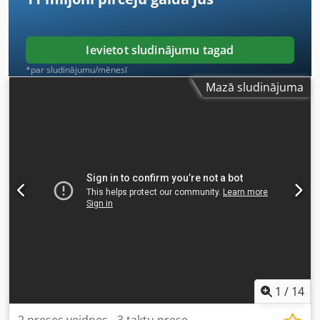
Ievietot sludinājumu tagad
*par sludinājumu/mēnesī
Mazā sludinājuma
1
/
14
2 preses veidnes - 3 taktu prese