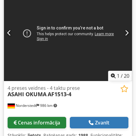
1
/
20
4 preses veidnes - 4 taktu prese
ASAHI OKUMA
AF1513-4
Norderstedt
986 km
Cenas informācija
Zvanīt
Stāvoklis:
lietots
, Ražošanas gads:
1988
, Funkcionalitāte: