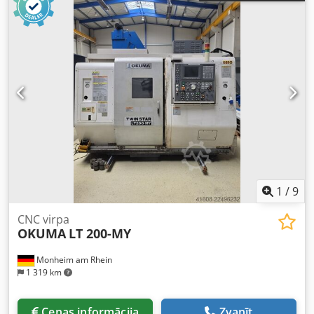
asi: 300 mm Pārvietošanās pa Z asi: 675 mm Dkodpfx Aszr
Hyfjqvsr Galvenais piedziņas motors: 22/30 kW Aparāta
svars apm.: 5,5 t Nepieciešamā platība apmērām: 2700 x
1900 x 1885 mm Papildu informācija Ekspluatācijā no 2001.
gada. - 12 pozīciju revolvera galva (VDI 40) ar piedziņas
instrumentu stacijām, 3000 apgr./min, 5,5 kW - Darba
zonas izplūdes sistēma Hengst Filtration (ražots 2023) -
Touchsetter, instrumentu mērīšana - C ass (galvenā
vārpsta) - Instrumentu lūzumu un nodiluma uzraudzība - 3
žokļu patrona, Kitagawa B210, Ø250 mm - Atbalsta
priekšgals - Dzesēšanas šķidruma padeve, arī caur
instrumentu - Dialogprogrammatūra IGF - Skaidu
transportieris
1
/
9
CNC virpa
OKUMA
LT 200-MY
Monheim am Rhein
1 319 km
Cenas informācija
Zvanīt