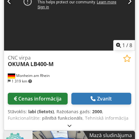
Svars: 34 000 kg Lūdzu, ņemiet vērā: šajā lapā sniegtā
informācija ir apkopota, pamatojoties uz mūsu
vislabākajām zināšanām un, ciktāl tas iespējams, iegūta no
ražotāja. Informācija tiek sniegta labā ticībā, taču tās
precizitāte nevar tikt garantēta. Attiecīgi tā nepārstāv
nekādus pārstāvniecības vai līgumiskus nosacījumus. Mēs
iesakām pārbaudīt visus svarīgos datus.
1
/
8
CNC virpa
OKUMA
LB400-M
Monheim am Rhein
1 319 km
Cenas informācija
Zvanīt
Stāvoklis:
labi (lietots)
, Ražošanas gads:
2000
,
Funkcionalitāte:
pilnībā funkcionāls
, Tehniskā informācija
Vārpstas diametrs: 420 mm Griešanas garums: 650 mm
Vadība: Okuma OSP-U100L Vārpstas atvere: 95 mm
Mazā sludinājuma
Vārpstas apgriezieni: 2800 apgr./min Pārvietošanās pa X