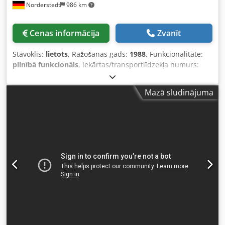
Norderstedt
986 km
Cenas informācija
Zvanīt
Stāvoklis:
lietots
, Ražošanas gads:
1988
, Funkcionalitāte:
pilnībā funkcionāls
, iekārtas/transportlīdzekļa numurs:
M08L/8328
, Piedāvājuma numurs: M08L/8328 Iekārtas
veids: 2 matricas - 3 sitienu prese Informācija: slēgts nazis
Mazā sludinājuma
Ražotājs: ASAHI OKUMA Tips: RH60 Ražošanas gads: 1988
Diametra diapazons: 8,5 mm Dodjwi S Aiopfx Aqvekr
Matricu skaits: 2 Pakāpju skaits: 4 Griezuma garums: 55
mm Kāta garums zem galvas: 55 mm Jauda - gab/min: 200
Presēšanas spēks: 30 t Atrašanās vieta: Mūsu noliktavā