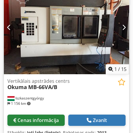
apgr./min. DIN 40. Instrumentu pozīciju skaits: 48. Iekārtas
izmēri: 2805 x 2160 x 2746 mm. Iekārtas svars: 7100 kg.
1
/
15
Vertikālais apstrādes centrs
Okuma
MB-66VA/B
Iszkaszentgyörgy
1 156 km
Cenas informācija
Zvanīt
Stāvoklis:
ļoti labs (lietots)
, Ražošanas gads:
2013
,