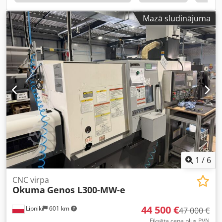
Mazā sludinājuma
1
/
6
CNC virpa
Okuma
Genos L300-MW-e
44 500 €
Lipniki
601 km
47 000 €
Fiksēta cena plus PVN