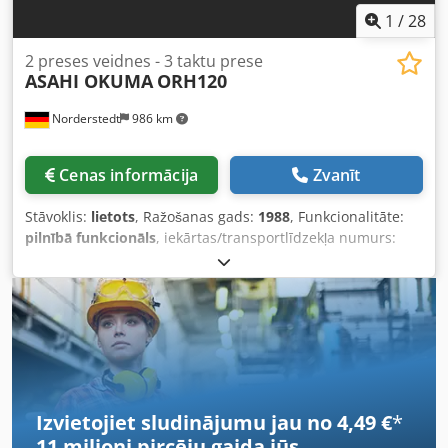
1
/
28
2 preses veidnes - 3 taktu prese
ASAHI OKUMA
ORH120
Norderstedt
986 km
Cenas informācija
Zvanīt
Stāvoklis:
lietots
, Ražošanas gads:
1988
, Funkcionalitāte:
pilnībā funkcionāls
, iekārtas/transportlīdzekļa numurs:
M08L/8001
, Piedāvājuma numurs: M08L/8001 Mašīnas
veids: 2 matrices - 3 sitienu prese Informācija: slēgts nazis
Dksdpfjwi S Rasx Aqver Ražotājs: ASAHI OKUMA Tips:
ORH120 Izgatavošanas gads: 1988 Diametra diapazons: 14
mm Matricu skaits: 2 Pakāpju skaits: 4 Griezuma garums:
100 mm Kāta garums zem galvas: 90 mm Veiktspēja -
gab./min: 100 Preses spēks: 120 t Atrašanās vieta: Mūsu
noliktavā
Izvietojiet sludinājumu jau no 4,49 €
*
11 miljoni pircēju
gaida jūs