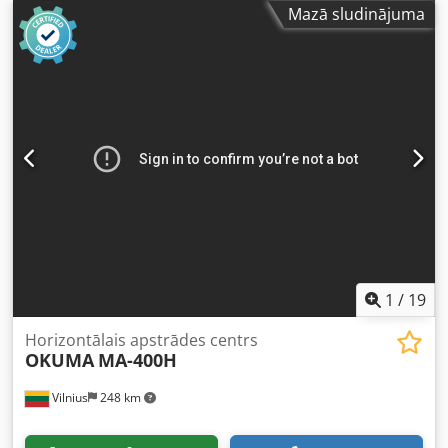
Mazā sludinājuma
1
/
19
Horizontālais apstrādes centrs
OKUMA
MA-400H
Vilnius
248 km