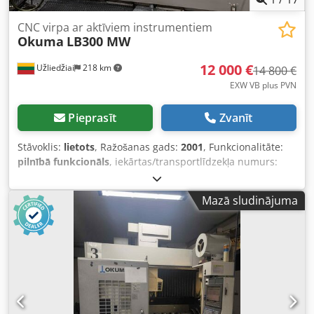
CNC virpa ar aktīviem instrumentiem
Okuma
LB300 MW
12 000 €
Užliedžiai
218 km
14 800 €
EXW VB plus PVN
Pieprasīt
Zvanīt
Stāvoklis:
lietots
, Ražošanas gads:
2001
, Funkcionalitāte:
pilnībā funkcionāls
, iekārtas/transportlīdzekļa numurs:
10125101
, virpošanas diametrs virs šķērs-slīdes:
340 mm
,
virpošanas garums:
1 000 mm
, virpošanas diametrs:
595
Mazā sludinājuma
mm
, vārpstas urbums:
64 mm
, vārpstas ātrums (maks.):
4 500 apgr./min
, X assis pārvietošanās distance:
260 mm
,
Aprīkojums:
dokumentācija / rokasgrāmata, skaidu
konveijers, stieņu padevējs
, Iekārtai bija avārija pirms
gada. To salaboja Okuma servisa centrs. Tika nomainīta
jauna virsma, lodveida vītņgriezis, visi oriģinālie gultņi, tika
veikta revolvergalvas remonts. Tomēr galvenās vārpstas
radrība ir apmēram 0,3 mm, un šī problēma netika