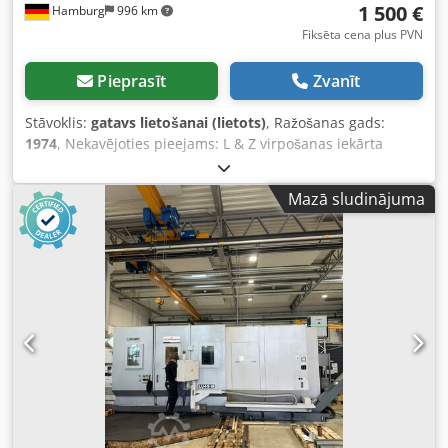
1 500 €
Hamburg
996 km
Fiksēta cena plus PVN
Pieprasīt
Zvanīt
Stāvoklis:
gatavs lietošanai (lietots)
, Ražošanas gads:
1974
, Nekavējoties pieejams: L & Z virpošanas iekārta
Okuma Centru augstums 220 mm Maksimālais apstrādes
diametrs virs paliktņa 440 mm Dedpfxezr D Ele Aqvskr
Mazā sludinājuma
Maksimālais apstrādes diametrs virs atbalsta 300 mm
Vārpstas caurums 55 mm Dzinēja jauda 5,5 kW Turrets
Tēreļa turētājs Svars 2400 kg Cena 1500 eiro (bez PVN),
pieejams uz vietas.