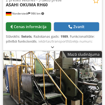
ASAHI OKUMA
RH60
Norderstedt
986 km
Cenas informācija
Zvanīt
Stāvoklis:
lietots
, Ražošanas gads:
1989
, Funkcionalitāte:
pilnībā funkcionāls
, iekārtas/transportlīdzekļa numurs:
M08L/8327
, Piedāvājuma numurs: M08L/8327 Iekārtas
veids: 2 Matrices - 3 sitienu prese Informācija: slēgts nazis
Mazā sludinājuma
Ražotājs: ASAHI OKUMA Tips: RH60 Izlaiduma gads: 1989
Diametra diapazons: 3-8,5 mm Matricu skaits: 2 Posmu
skaits: 4 Dodpfewi S Apox Aqvjkr Izstrādājuma garums: 55
mm Kāta garums zem galvas: 55 mm Jauda - gb/min: 200
Presēšanas spēks: 30 t Atrašanās vieta: Mūsu noliktavā