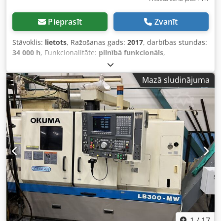
Pieprasīt
Zvanīt
Stāvoklis:
lietots
, Ražošanas gads:
2017
, darbības stundas:
34 000 h
, Funkcionalitāte:
pilnībā funkcionāls
,
iekārtas/transportlīdzekļa numurs:
W6212-T63-280
,
Pārdodam CNC virpu Okuma Genos, kas ir gatavs darbam.
Mazā sludinājuma
Iekārta ir pilnībā darba kārtībā, regulāri kopta un
apkalpota. - Galvenais vārpsta un sagūstīšanas vārpsta -
Instrumentu zonde - Detalizāģes izņemšana Vārpstas
apgriezieni: 3800 apgr./min. Dkjdpfxow Np S Hs Aqvor
Tehniskais stāvoklis: labs, iegādāta jauna mūsu
uzņēmumam 2017. gadā un iedarbināta 2018. gada
pirmajā ceturksnī. Virpa pieslēgta elektrotīklam un
darbojas. Ir iespēja pārbaudīt tās darbu mūsu ražotnē.
Pārdošanas iemesls – projektu izmaiņas. Var iegādāties arī
LNS padevēju par 10 000 € un eļļas miglas separatoru par
1 500 € (redzams attēlos).
1
/
17