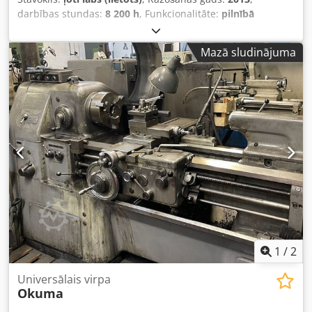
darbības stundas:
8 200 h
, Funkcionalitāte:
pilnībā
funkcionāls
, Vadības sistēma OSP-P300M-R Galda izmērs
1530 x 660 mm Galda slodze maks. 1500 kg X-ass gājiens
Mazā sludinājuma
1500 mm Y-ass gājiens 660 mm Z-ass gājiens 600 mm
Vārpstas apgriezieni 12000 apgr./min Ātrgaitas
pārvietošana: X/Y: 40 m/min, Z: 32 m/min Piedziņas jauda
22/18,5 kW Vārpstas stiprinājums Bt40 / MAS 403 Magazīns
ar 32 instrumentiem Maks. instrumenta garums 300 mm
Maks. instrumenta svars 8 kg Maks. instrumenta diametrs
D80 mm Svars 11000 kg Izmēri (G x P x A) = 3300 x 2940 x
2800 mm Piederumi, aprīkojums - Skaidu transportieris
MAYFRAN - Dzesēšanas šķidruma sistēma Dodpoy T
Nhdofx Aqvokr - Vārpstas dzesētājs - Transformators - Mac
NAVI - TAS-C - Instrumenta garuma mērīšana - INFRA
nullpunkta mērīšana - Mašīnas kājas - Dokumentācija
Iekārta tiek pārdota sakarā ar uzņēmuma likvidāciju.
Joprojām pieslēgta elektrībai Ungārijā.
1
/
2
Universālais virpa
Okuma