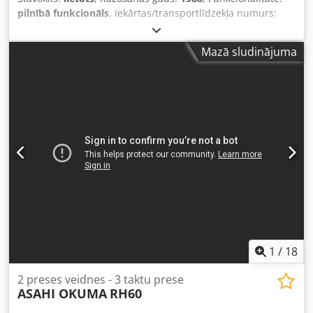
pilnībā funkcionāls
, iekārtas/transportlīdzekļa numurs:
M08L/8356
, Piedāvājuma numurs: M08L/8356 Iekārtas
veids: 4 matricu - 4 sitienu prese Informācija: slēgts nazis
Mazā sludinājuma
Ražotājs: ASAHI OKUMA Dsdpswi S A Ajfx Aqvskr Tips:
AF1513-4 Izgatavošanas gads: 1988 Diametra diapazons: 7-
15 mm Matrica skaits: 4 Pakāpju skaits: 5 Sagataves
garums: 10-160 mm Kāta garums zem galvas: 15-130 mm
Ražība - gab./min: 130 Presēšanas spēks: 150 t Atrašanās
vieta: Mūsu noliktavā
1
/
18
2 preses veidnes - 3 taktu prese
ASAHI OKUMA
RH60