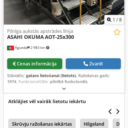
1
/
8
Pilnīga aukstās apstrādes līnija
ASAHI OKUMA
AOT-25x300
Águeda
2 983 km
Cenas informācija
Zvanīt
Stāvoklis:
gatavs lietošanai (lietots)
, Ražošanas gads:
1974
, Funkcionalitāte:
pilnībā funkcionāls
,
iekārtas/transportlīdzekļa numurs:
817
, Pilnīga aukstās
kalšanas līnija (ietver 3 iekārtas): Vienas matricas, divsoļu
kalšanas prese. Maksimālais stieples griezuma diametrs:
Atklājiet vēl vairāk lietotu iekārtu
25 mm. Griezuma garums: 300 mm. Kāta garums zem
galvas: 260 mm. Ekstruzijas iekārta. Apgriešanas iekārta.
Dodetqu U Tepfx Aqvekr
0
Skrūvju ražošanas iekārtas
Hilgeland
Dubu