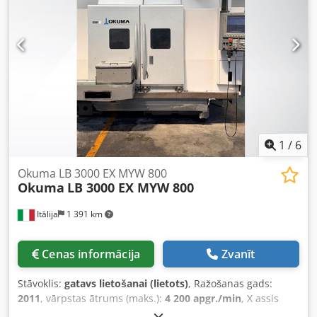
diametrs (ārējais): 800 mm Vārpstas diametrs: 90 mm
tehniķi • Komplektā iekļauta dokumentācija: rezerves daļu
Vārpstas konuss: A2-8 Centra atbalsta virzuļa gājiens: 150
saraksts, elektroshēmas, programmēšanas rokasgrāmata,
mm Kopējā nepieciešamā jauda: 44 kW Ierīces svars
ekspluatācijas rokasgrāmata • Piegāde: nekavējoties, ja
(apmēram): 8 t Instrumentu turētāju skaits: 12 gab.
vien mašīna nav jau pārdota Papildu aprīkojums •
Renishaw instrumentu mērīšanas sistēma • Neatkarīga
Knoll augstspiediena dzesēšanas šķidruma sistēma (70
bar) • 30 mikronu dzesēšanas šķidruma filtrēšanas sistēma
• LTA miglas nosūces sistēma • Aizmugurējais šarnīra tipa
skaidu konveijers • Plašs BT50 instrumentu turētāju klāsts •
1
/
6
Transformators Technical Specification Taper Size BT 50
Okuma LB 3000 EX MYW 800
Okuma
LB 3000 EX MYW 800
Itālija
1 391 km
Cenas informācija
Zvanīt
Stāvoklis:
gatavs lietošanai (lietots)
, Ražošanas gads:
2011
, vārpstas ātrums (maks.):
4 200 apgr./min
, X assis
pārvietošanās distance:
260 mm
, Y ass pārvietošanās