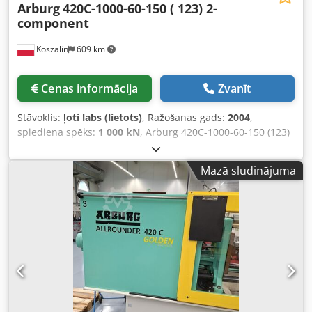
Arburg
420C-1000-60-150 ( 123) 2-
component
Koszalin
609 km
Cenas informācija
Zvanīt
Stāvoklis:
ļoti labs (lietots)
, Ražošanas gads:
2004
,
spiediena spēks:
1 000 kN
, Arburg 420C-1000-60-150 (123)
divkomponentu plastmasas iesmidzināšanas prese ar
robotu un aizsargkorpusu Izlaides gads: 2004 TEHNISKIE
Mazā sludinājuma
DATI Skrūves diametrs [mm]: 18/30 Iesmidzināšanas svars
[g]: 17/65 Iesmidzināšanas spiediens [bar]: 2500/2210
Slēgšanas spēks [kN]: 1000 Stiepļu attālums [mm]: 420x420
Dsdpfx Aovt Rwujp Iskr Placēšanas plāksnes lielums [mm]:
570x570 Instrumenta minimālais montāžas augstums
[mm]: 250 VADĪBA Vadības sistēma: Selogica Monitors: Jā
Vadības skapis: Jā Valoda: vācu CITI Jauda [kW]: 34,5 Darba
stundas [h]: 61792 Izmērs [m]: 4,6x1,8 Svars [kg]: 4000 CR –
kodolizvads R – apstrāde vai robots ZP – gaisa vārsts bez
bunkura