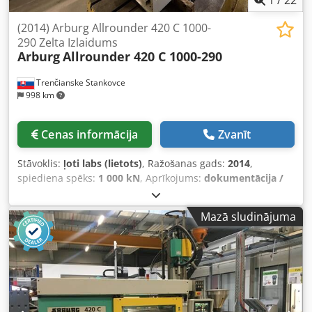
1
/
22
(2014) Arburg Allrounder 420 C 1000-
290 Zelta Izlaidums
Arburg
Allrounder 420 C 1000-290
Trenčianske Stankovce
998 km
Cenas informācija
Zvanīt
Stāvoklis:
ļoti labs (lietots)
, Ražošanas gads:
2014
,
spiediena spēks:
1 000 kN
, Aprīkojums:
dokumentācija /
rokasgrāmata
, Spiediena spēks: 100 t Atvēršanas gājiens:
500 mm Attālums starp plāksnēm (p x a): 570 x 570 mm
Mazā sludinājuma
Brīvs kolonu attālums: 420 × 420 mm Izgrūšanas gājiens:
175 mm Izgrūšanas spēks: 40 kN Hidrauliskā sūknis: 23,9
kW Gliemezis: 35 mm, gliemeža L/D attiecība 20, 30% stikls
Maks. kušanas tilpums: 144 cm³ Moto stundas: 35047
Sūknis G x P x A: 3700 x 1650 x 2600 mm Svars: 3650 kg
Valodas: čehu, angļu, vācu Stāvoklis: Iekārta ir izcilā
tehniskā stāvoklī Dksdpezilqksfx Ap Ier Darbībā līdz 2024.