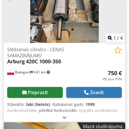
1
/
4
Slēdzenes cilindrs - CENAS
SAMAZINĀJUMS!
Arburg
420C 1000-350
750 €
Białogard
631 km
VB plus PVN
Pieprasīt
Zvanīt
Stāvoklis:
labi (lietots)
, Ražošanas gads:
1999
,
Funkcionalitāte:
pilnībā funkcionāls
, Izjaukts aizvēršanas
cilindrs no Arburg 420C 1000-350/150 Aizvēršanas spēks:
1000 kN Dodpsv T Niiofx Ap Iskr CENAS SAMAZINĀJUMS NO
Mazā sludinājuma
950 UZ 750 EUR!!!