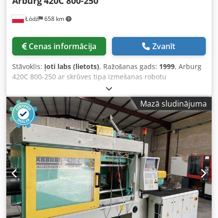
Arburg
420C 800-250
Cena: pēc pieprasījuma
Łódź
658 km
Cenas informācija
Zvanīt
Stāvoklis:
ļoti labs (lietots)
, Ražošanas gads:
1999
, Arburg
420C 800-250 ar skrūves tipa izmešanas robotu
Amboss+Langbein Izgatavošanas gads: 1999 Dedpfx Apezc
Np Ej Iekr Iesmidzināšanas bloks: Skrūves diametrs: 40 mm
Mazā sludinājuma
Iesmidzināšanas svars: 158 g Iesmidzināšanas spiediens:
1390 bar Dozēšanas tilpums: 188 ccm Aizvēršanas bloks:
Aizvēršanas spēks: 80 t Kolonnu attālums: 420x420 mm
Plākšņu izmēri: 570x570 mm Izgrūdējs: hidraulisks
Aizvēršanas vienība: hidrauliska Vadība: SELOGICA
Papildaprīkojums: Euromap 12 Robotu interfeiss Vadība ar
gaisa vārstu Serdes vilkšanas kontrole Pastiprināts
iesmidzināšanas agregāts – bimetāls Izmēri: Svars: 3180 kg
Garums/Platums/Augstums: 4.30x1.64x2.08 m Piedziņa:
Sūkņa/motora jauda: 15 kW Sildītāja jauda: 6,5 kW Kopējā
jauda: 21,5 kW Visas piedāvātās iekārtas pirms pārdošanas