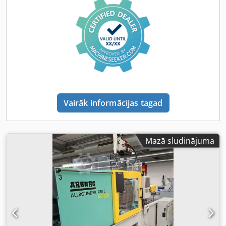
kustības serde, 1 gab., turēšanas spiediens ar atdure
pretvārstu Saskarne robotu sistēmai (saskaņā ar EUROMAP
67), 50 kontaktu Rozetes: 1 CEE, 1 Schuko, papildus
Saskarne printerim, seriālā USB Dkodpfx Apszi A N Do Ier
CompactFlash saskarne datu saglabāšanai Lietotāja atļauja
ar mikroshēmas karti, saskaņā ar EUROMAP 65 Traucējumu
indikācija ar skaņas signālu 3 elektroniski sildīšanas cikli
instrumentu sildīšanai Saskarne krāsu maisīšanas iekārtai
4 neatkarīgi dzesēšanas cikli, manuāli regulējami Uz
Vairāk informācijas tagad
iekārtu attiecināti dzesēšanas cikli, manuāli regulējami
Aprīkojuma komplekts: paplašināta uzraudzība Aprīkojuma
komplekts: paplašinātas kustības Aprīkojuma komplekts:
ražošanas vadība Aprīkojuma komplekts: optimizācija /
Mazā sludinājuma
lietotāja atbalsts Aprīkojuma komplekts: kvalitātes
nodrošināšana Aprīkojuma komplekts: dokumentācija CD
ar lietošanas instrukciju un rezerves daļu sarakstu Bez
granulu tvertnes, 50 l