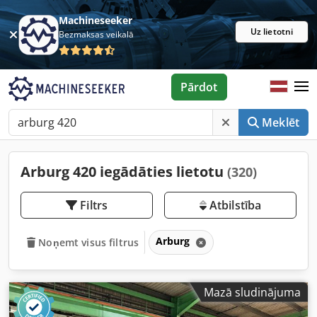
Machineseeker
Uz lietotni
Bezmaksas veikalā
Pārdot
Meklēt
Arburg 420 iegādāties lietotu
(320)
Filtrs
Atbilstība
Arburg
Noņemt visus filtrus
Mazā sludinājuma