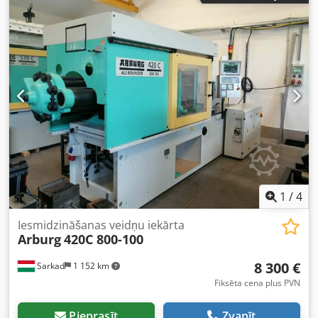
1
/
4
Iesmidzināšanas veidņu iekārta
Arburg
420C 800-100
8 300 €
Sarkad
1 152 km
Fiksēta cena plus PVN
Pieprasīt
Zvanīt