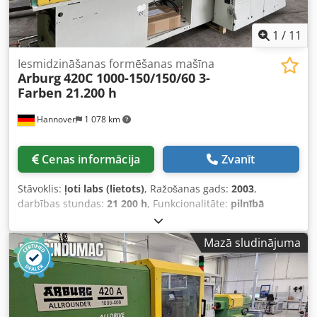
tiek iedarbinātas mūsu servisa tehniķu uzraudzībā.
Iespējams saņemt izvēlētās iekārtas tehnisko testu video
vai piedalīties tehniskajos tiešsaistes testos mūsu
1
/
11
uzņēmumā Lodzā. Cena: pēc pieprasījuma
Iesmidzināšanas formēšanas mašīna
Arburg
420C 1000-150/150/60 3-
Farben 21.200 h
Hannover
1 078 km
Cenas informācija
Zvanīt
Stāvoklis:
ļoti labs (lietots)
, Ražošanas gads:
2003
,
darbības stundas:
21 200 h
, Funkcionalitāte:
pilnībā
funkcionāls
, iekārtas/transportlīdzekļa numurs:
190332
,
Aprīkojums:
dokumentācija / rokasgrāmata
, No 2025.
Mazā sludinājuma
gada 1. jūlija arī lietotas mašīnas varēs ietvert nodokļu
aprēķinā ar īpašo amortizāciju 30% gadā. Trīskrāsu vai
divkrāsu iesmidzināšanas iekārta (3. moduli var atslēgt ar
programmu) (horizontāla / vertikāla / un 3. L-veida pozīcijā
ar drošības korpusu) ##### Var pārbūvēt arī uz divkrāsu