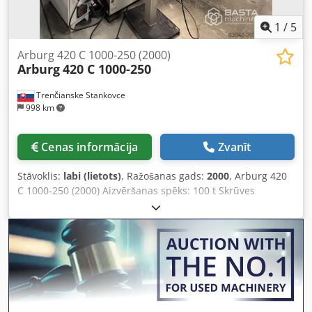
1
/
5
Arburg 420 C 1000-250 (2000)
Arburg
420 C 1000-250
Trenčianske Stankovce
998 km
Cenas informācija
Zvanīt
Stāvoklis:
labi (lietots)
, Ražošanas gads:
2000
, Arburg 420
C 1000-250 (2000) Aizvēršanas spēks: 100 t Skrūves
diametrs: 30 mm Attālums starp stabiem: 420 x 420 mm
Dedpfx Apexqcrzj Ijkr Šāviena svars: 100 g Darba stundas:
134 000 h