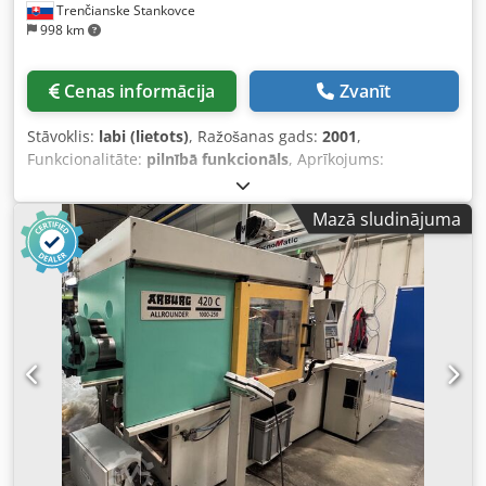
Trenčianske Stankovce
998 km
Cenas informācija
Zvanīt
Stāvoklis:
labi (lietots)
, Ražošanas gads:
2001
,
Funkcionalitāte:
pilnībā funkcionāls
, Aprīkojums:
dokumentācija / rokasgrāmata
, - Fiksācijas spēks: 80
tonnas (800 kN) - Vītnes diametrs: 35 mm - Šāviņa svars
Mazā sludinājuma
(PS): 165 grami - Statņu attālums (H × V): 420 mm × 420 mm
- Maksimālā atvēruma gājiens: 450 mm - Minimālais
formas augstums: 250 mm Dedpfswgamkox Ap Iskr -
Maksimālais atstarpe starp plāksnēm (dienasgaisma): 700
mm - Vadības sistēma: Selogica - Jaudas patēriņš: 29,9 kW -
Mašīnas izmēri (G × P × A): 5 200 mm × 1 600 mm × 2 200
mm - Mašīnas svars: 3 800 kg