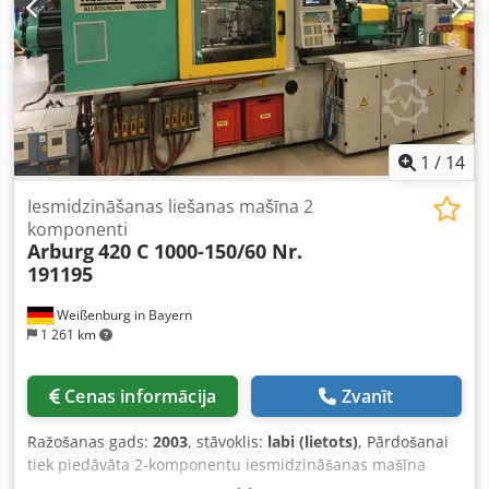
gada 30. martam, šobrīd nav pievienota elektrībai
1
/
14
Iesmidzināšanas liešanas mašīna 2
komponenti
Arburg
420 C 1000-150/60 Nr.
191195
Weißenburg in Bayern
1 261 km
Cenas informācija
Zvanīt
Ražošanas gads:
2003
, stāvoklis:
labi (lietots)
, Pārdošanai
tiek piedāvāta 2-komponentu iesmidzināšanas mašīna
Arburg, modelis 420 C Mašīna ir no ražošanas uzņēmuma,