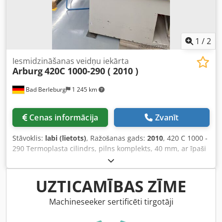
1
/
2
Iesmidzināšanas veidņu iekārta
Arburg
420C 1000-290 ( 2010 )
Bad Berleburg
1 245 km
Cenas informācija
Zvanīt
Stāvoklis:
labi (lietots)
, Ražošanas gads:
2010
, 420 C 1000 -
290 Termoplasta cilindrs, pilns komplekts, 40 mm, ar īpaši
augstu nodilumizturību Vadības sistēma Selogica direct
Hidrauliskā sistēma ar 2 regulējamām sūkņiem Jubilejas
modelis GOLDEN EDITION Termoplasta apstrāde Atvērta
UZTICAMĪBAS ZĪME
sprausla, 40 mm Sprauslas gals atvērtai sprauslai Sildītājs
atvērtai sprauslai Montāžas plākšņu komplekts 420,
Machineseeker sertificēti tirgotāji
centrālais, Ø 125 mm Pievienojums pūšanas ierīcei 1
Selektora bloks, sānu montāža, ar pievienojumu Seriālās