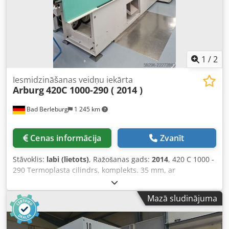
1
/
2
Iesmidzināšanas veidņu iekārta
Arburg
420C 1000-290 ( 2014 )
Bad Berleburg
1 245 km
Cenas informācija
Zvanīt
Stāvoklis:
labi (lietots)
, Ražošanas gads:
2014
, 420 C 1000 -
290 Termoplasta cilindrs, komplekts. 35 mm, ar
paaugstinātu nodilumizturību. Standarta vītņpiedziņas
savienojums, divpusēja konusa ģeometrija. Vadības ierīce
Mazā sludinājuma
Selogica direct. Hidrauliskā sistēma ar 2 regulējamām
sūkņiem. Jubilejas modelis GOLDEN EDITION. Termoplasta
apstrāde. Atvērta sprausla 35 mm. Sprauslas uzgalis