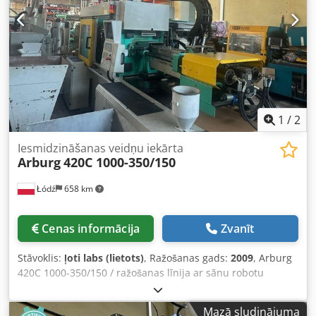
Garums/platums/augstums: 4,30x1,64x2,08 m Piedziņa:
Sūknis/motors: 15 kW Sildīšanas jauda: 6,5 kW Kopējā
jauda: 21,5 kW Visas piedāvātās iekārtas pirms pārdošanas
tiek iedarbinātas mūsu servisa tehniķu vadībā. Dodpszc
Nq Aefx Ap Ijkr Ir iespējams saņemt izvēlētās iekārtas
tehnisko testu video vai piedalīties tehniskajos tiešsaites
testos mūsu uzņēmumā Lodzā. Cena: pēc pieprasījuma
1
/
2
Iesmidzināšanas veidņu iekārta
Arburg
420C 1000-350/150
Łódź
658 km
Cenas informācija
Zvanīt
Stāvoklis:
ļoti labs (lietots)
, Ražošanas gads:
2009
, Arburg
420C 1000-350/150 / ražošanas līnija ar sānu robotu
Arburg Multilift H / 2K mašīna Ražošanas gads: 10.2009
Iesmidzināšanas vienība: Gliemežvada diametrs: 45 mm
Mazā sludinājuma