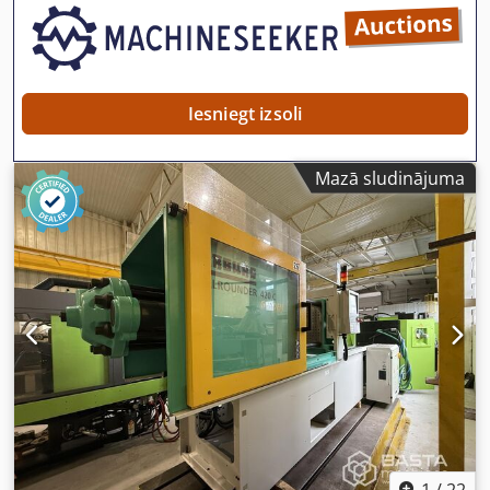
Iesniegt izsoli
Mazā sludinājuma