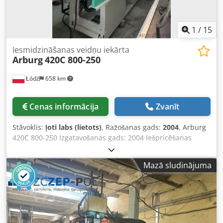
1
/
15
Iesmidzināšanas veidņu iekārta
Arburg
420C 800-250
Łódź
658 km
Cenas informācija
Zvanīt
Stāvoklis:
ļoti labs (lietots)
, Ražošanas gads:
2004
, Arburg
420C 800-250 Izgatavošanas gads: 2004 Iešpricēšanas
vienība: Vītnes diametrs: 30 mm Iešpricēšanas svars: 89 g
Iešpricēšanas spiediens: 2470 bar Dozēšanas tilpums: 106
Mazā sludinājuma
ccm Slēgšanas vienība: Slēgšanas spēks: 80 t Kolonnu
attālums: 420x420 mm Montāžas plātņu izmērs: 570x570
mm Izgrūdejs: hidraulisks Slēgšanas vienība: hidrauliska
Vadība: SELOGICA Papildu aprīkojums: Euromap 67 Robotu
interfeiss Hidrauliskā kodola vilkme x 1 Iešpricēšanas
agregāts rūdīts – bimetāls Izmēri: Svars: 3180 kg