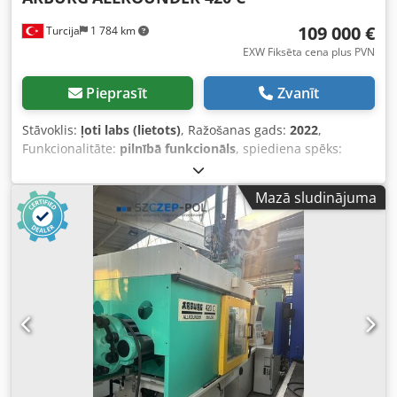
109 000 €
Turcija
1 784 km
EXW Fiksēta cena plus PVN
Pieprasīt
Zvanīt
Stāvoklis:
ļoti labs (lietots)
, Ražošanas gads:
2022
,
Funkcionalitāte:
pilnībā funkcionāls
, spiediena spēks:
1 000 kN
, VĀCIJA ARBURG ALLROUNDER 420 C Iekārtas
modelis: ARBURG ALLROUNDER 420 C GOLDEN EDITION
Mazā sludinājuma
Attālums starp saiststieņiem: 420 × 420 mm Spiešanas
spēks: 1000 kN Iešprices bloks (EUROMAP): 290 Atvēršanas
spēks: 250 kN Maksimālais atvēršanas gājiens: 500 mm
Plākšņu atstatums: 750 mm Formu stiprināšanas plāksnes:
570 × 570 mm Izsviedēja spēks: 40 kN Izsviedēja gājiens:
175 mm Materiāla caurlaidība (PS): 20,5 – 24,5 kg/h
Materiāla caurlaidība (PA6.6): 10,5 – 12,5 kg/h Noturēšanas
spiediens: 2500 / 2000 / 1530 bar Dksdpfx Apsy Awqfs Ier
Sprauslas kontakta spēks: 60 kN Sprauslas attvilkšanas
gājiens: 240 mm Iekārtas neto svars: 3650 kg