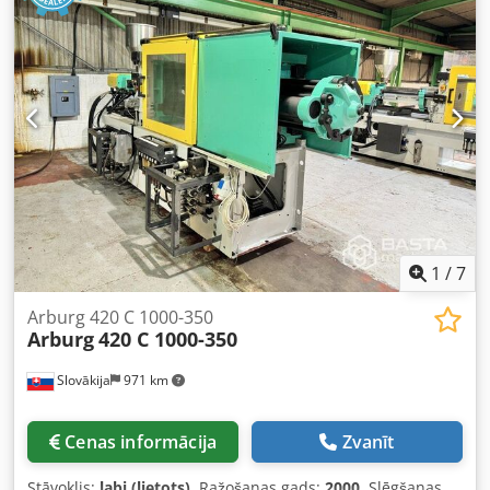
1
/
7
Arburg 420 C 1000-350
Arburg
420 C 1000-350
Slovākija
971 km
Cenas informācija
Zvanīt
Stāvoklis:
labi (lietots)
, Ražošanas gads:
2000
, Slēgšanas