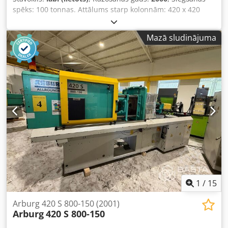
spēks: 100 tonnas. Attālums starp kolonnām: 420 x 420
mm. Formas plāksnes izmēri: 570 x 570 mm.
Gliemežvārpstas diametrs: 35 mm. Iesmidzināšanas
Mazā sludinājuma
tilpums: 230 cm³. Šāviena svars: 127 g. Jauna temperatūras
vadības plate ARB 777 (izmaksas: 2 750 €) Dodjrthkuepfx
Ap Iskr
1
/
15
Arburg 420 S 800-150 (2001)
Arburg
420 S 800-150