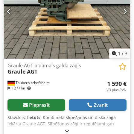
1
/
3
Graule AGT bīdāmais galda zāģis
Graule
AGT
1 590 €
Tauberbischofsheim
1 277 km
VB plus PVN
Pieprasīt
Zvanīt
Stāvoklis:
lietots
, Kombinēta slīpēšanas un diska zāģa
iekārta Graule AGT. Slīpēšanas zāģi ir regulējami gan
slīpumā, gan leņķī. Cjdpfx Abjzryu Ne Rorf Šo iekārtu var