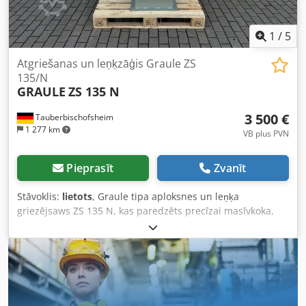
1
/
5
Atgriešanas un leņķzāģis Graule ZS
135/N
GRAULE
ZS 135 N
3 500 €
Tauberbischofsheim
1 277 km
VB plus PVN
Pieprasīt
Zvanīt
Stāvoklis:
lietots
, Graule tipa aploksnes un leņķa
griezējsaws ZS 135 N, kas paredzēts precīzai masīvkoka,
līstu un profilu aploksnes un leņķa griešanai ar lielu
griešanas augstumu. To var grozīt un noliekt. Tā izturīgā
konstrukcija un precīza leņķa regulēšana nodrošina tīrus
un vienmērīgus griezumus gan amatniecības darbos, gan
rūpnīcas ražošanā. Ideāli piemērots visiem kokapstrādes
uzņēmumiem. Komplektācijā ietilpst pamatne.