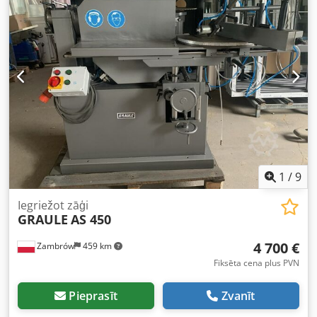
1
/
9
Iegriežot zāģi
GRAULE
AS 450
4 700 €
Zambrów
459 km
Fiksēta cena plus PVN
Pieprasīt
Zvanīt