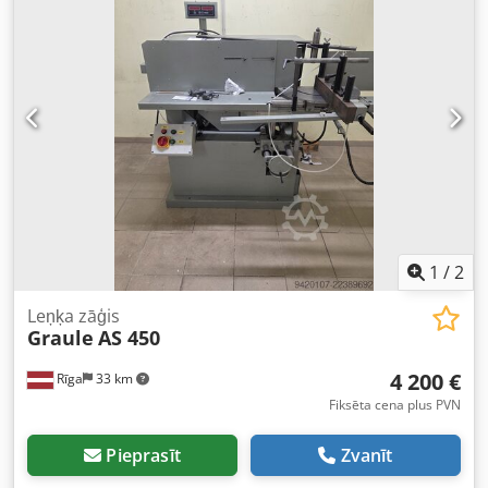
1
/
2
Leņķa zāģis
Graule
AS 450
4 200 €
Rīga
33 km
Fiksēta cena plus PVN
Pieprasīt
Zvanīt