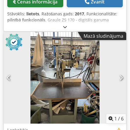
Cenas informācija
Zvanīt
Stāvoklis:
lietots
, Ražošanas gads:
2017
, Funkcionalitāte:
pilnībā funkcionāls
, Graule ZS 170 - digitāls garuma
ierobežotājs - digitāls leņķa indikators - rullīšu konveijers
Codpezm R U Nefx Ab Rjrf - putekļu nosūkšanas sistēma
Mazā sludinājuma
1
/
6