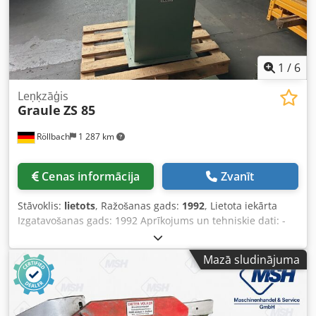
1
/
6
Leņķzāģis
Graule
ZS 85
Röllbach
1 287 km
Cenas informācija
Zvanīt
Stāvoklis:
lietots
, Ražošanas gads:
1992
, Lietota iekārta
Izgatavošanas gads: 1992 Aprīkojums un tehniskie dati: -
Grozāma uz abām pusēm līdz 45° Cedpfx Abszk Nxhe Rjrf -
Vertikālai leņķa griešanai zāģa disks noliecams uz vienu
Mazā sludinājuma
pusi līdz 45° - Motors 2 kW, 400 V, 2800 apgr./min - Zāģa
diska diametrs 300 mm - Nosūkšanas pieslēguma diametrs
75 mm - Garengriešana 380 x 85 mm - Leņķa griezums,
vertikāli novietots zāģa disks, 45° pa kreisi vai pa labi: 265 x