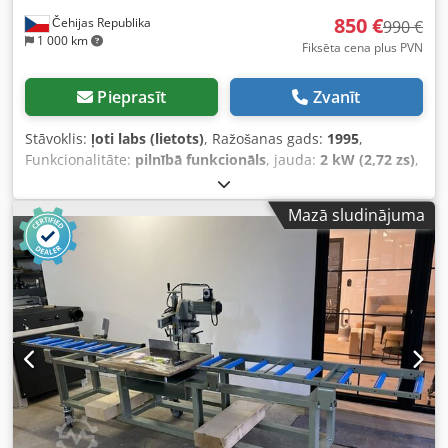
850 €
Čehijas Republika
990 €
1 000 km
Fiksēta cena plus PVN
Pieprasīt
Zvanīt
Stāvoklis:
ļoti labs (lietots)
, Ražošanas gads:
1995
,
Funkcionalitāte:
pilnībā funkcionāls
, jauda:
2 kW (2,72 zs)
,
zāģa asmens diametrs:
350 mm
, Radialā rokas zāģis
Graule gareniem griezumiem Šī iekārta var griezt tikai 90°
Mazā sludinājuma
leņķī!!! Cedpfjy Dgdkjx Ab Rjrf Griešanas garums: 430 mm
Griešanas dziļums: 135 mm Zāģa diska diametrs: 350 mm
Aspirācijas sistēmas diametrs: 100 mm