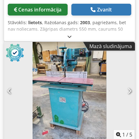
Cenas informācija
Zvanīt
Stāvoklis:
lietots
, Ražošanas gads:
2003
, pagriežams, bet
nav noliecams. Zāģripas diametrs 550 mm, caurums 50
mm, apgriezieni 2800 apgr./min, motors ar bremzi 3,0 kW.
Griešanas platums pie 90° — 420 mm, pie 45° pagriešanas
Mazā sludinājuma
— 295 mm, griešanas augstums pie 90° — 200 mm, svars
apmēram 330 kg. Noliktavas atrašanās vieta: Nattheim
Crodezd Tikepfx Ab Rsf
1
/
5