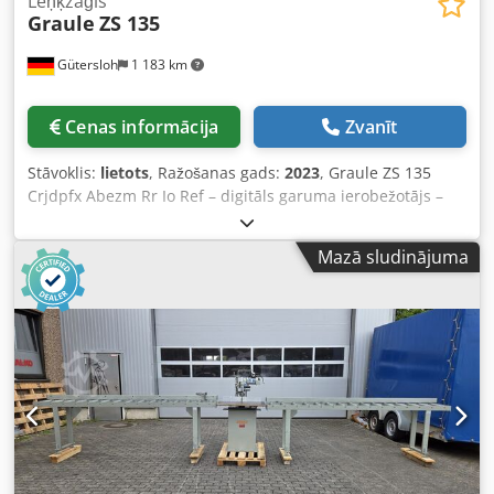
Leņķzāģis
Graule
ZS 135
Gütersloh
1 183 km
Cenas informācija
Zvanīt
Stāvoklis:
lietots
, Ražošanas gads:
2023
, Graule ZS 135
Crjdpfx Abezm Rr Io Ref – digitāls garuma ierobežotājs –
digitāls leņķa indikators – rullīšu konveijers
Mazā sludinājuma