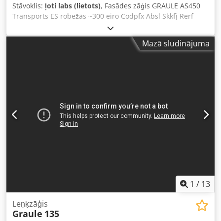
Stāvoklis:
ļoti labs (lietots)
, Fasādes zāģis GRAULE AS450
Transports ES robežās ~300 eiro Codpfx Absl Skkfj Rerf
Mazā sludinājuma
1
/
13
Leņķzāģis
Graule
135