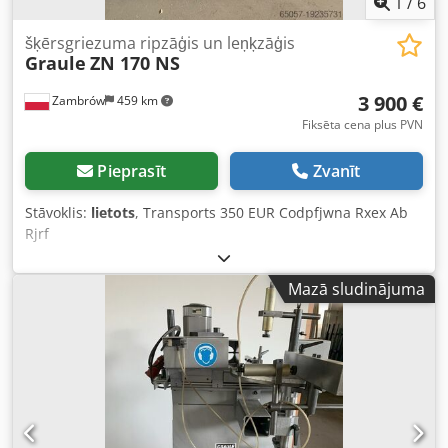
1
/
6
šķērsgriezuma ripzāģis un leņķzāģis
Graule
ZN 170 NS
3 900 €
Zambrów
459 km
Fiksēta cena plus PVN
Pieprasīt
Zvanīt
Stāvoklis:
lietots
, Transports 350 EUR Codpfjwna Rxex Ab
Rjrf
Mazā sludinājuma