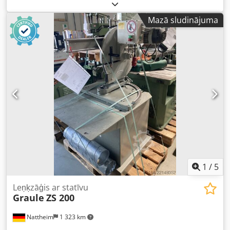
Apgriezieni: 3800 apgr./min. Nosūkšanas diametrs: 95 mm
Svars: apmēram 105 kg bez statīva Griešanas platums pie
Mazā sludinājuma
90°: 430 mm Griešanas platums pie 45°: 300 mm Griešanas
augstums: 135 mm Hidrauliskā atgriezeniskā bremze Bez
statīva un ruļļu sliedēm Glabāšanas vieta: Nattheim
Cedpoyw Tzisfx Ab Rorf
1
/
5
Leņķzāģis ar statīvu
Graule
ZS 200
Nattheim
1 323 km