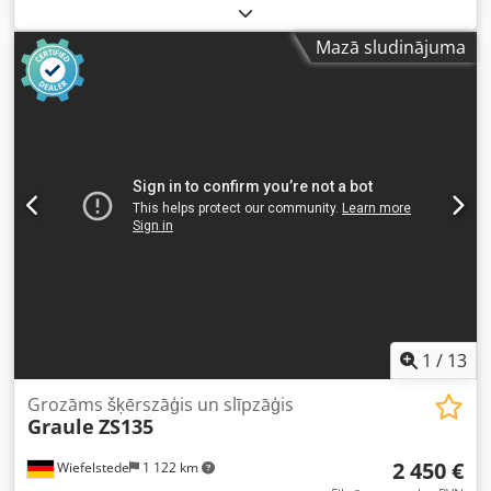
platums: 380 mm - Griešanas augstums: 85/40 mm - Svars:
apm. 50 kg - Nolaižams un pagriežams
Mazā sludinājuma
1
/
13
Grozāms šķērszāģis un slīpzāģis
Graule
ZS135
2 450 €
Wiefelstede
1 122 km