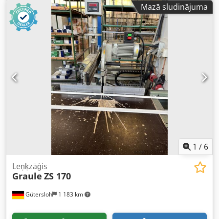
platums pie 45°: 295 mm Horizontālā leņķa griešanas
Mazā sludinājuma
diapazons: 45° - 90° - 25° Vertikālā leņķa griešanas
diapazons: 60° - 90° - 30° Zāģa asmens diametrs: 520 mm
Apgriezieni minūtē: 2800 apgr./min Motora jauda: 5 kW
Motora bremze: jā Aspirācijas pieslēgums: 100 mm Svars:
490 kg Crjdoiy Ry Ajpfx Ab Ref
1
/
6
Leņķzāģis
Graule
ZS 170
Gütersloh
1 183 km