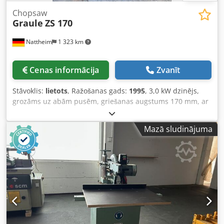
Chopsaw
Graule
ZS 170
Nattheim
1 323 km
Cenas informācija
Zvanīt
Stāvoklis:
lietots
, Ražošanas gads:
1995
, 3,0 kW dzinējs,
grozāms uz abām pusēm, griešanas augstums 170 mm, ar
statīvu Glabāšanas vieta: Nattheim Crjdjzd Tgiopfx Ab Rof
Mazā sludinājuma