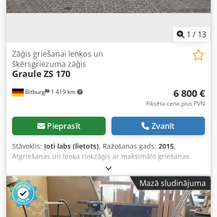
1
/
13
Zāģis griešanai leņķos un
šķērsgriezuma zāģis
Graule
ZS 170
6 800 €
Bitburg
1 419 km
Fiksēta cena plus PVN
Pieprasīt
Zvanīt
Stāvoklis:
ļoti labs (lietots)
, Ražošanas gads:
2015
,
Atgriešanas un leņķa riņķzāģis ar maksimālo griešanas
augstumu 170 mm stabila čuguna konstrukcija precīza
lodīšu bukses vadotne instrumenta ratiņam pa rūdītiem un
Mazā sludinājuma
slīpētiem tērauda vārpstām manuāla zāģēšanas padeve
ātra leņķa iestatīšana līdz 65° horizontāli pārregulējami
fiksētie atduri apakšējā zāģa asmens aizsardzība