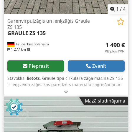
1
/
4
Garenvirpuļzāģis un lenķzāģis Graule
ZS 135
GRAULE
ZS 135
1 490 €
Tauberbischofsheim
1 277 km
VB plus PVN
Pieprasīt
Zvanīt
Stāvoklis:
lietots
, Graule tipa cirkulārā zāģa mašīna ZS 135
ir leņķveida zāģis, kas paredzēts materiālu sagriešanai un
leņķu griešanai. Griešanas augstums: 135 mm Griešanas
garums: 330 mm Credjzryv Tjpfx Ab Rjf Tehniskie dati: -
Mazā sludinājuma
Motors: 2,2 kW - Pievienojums: 380 V