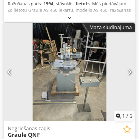
Ražošanas gads:
1994
, stāvoklis:
lietots
, Mēs piedāvājam
šo lietotu Graule AS 450 iekārtu, modelis AS 450, ražošanas
gads – 1994. Tips: AS 450 Credpfxsznk S Re Ab Ref
Nominālais spriegums: 380 V Frekvence: 50 Hz Nominālā
Mazā sludinājuma
strāva: 16 A Fāzu skaits: 3 fāzes Ražošanas gads: 1994 Ja
jums ir kādi jautājumi vai nepieciešama papildu
informācija, lūdzu, rakstiet mums ziņu vai zvaniet.
1
/
6
Nogriešanas zāģis
Graule
QNF