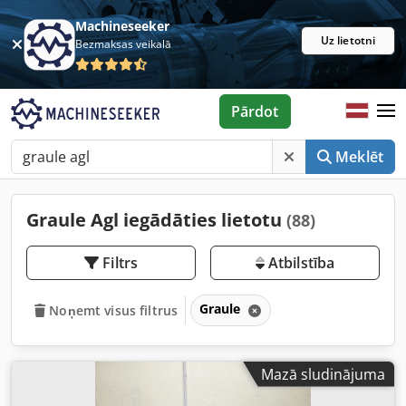
Machineseeker
Uz lietotni
Bezmaksas veikalā
Pārdot
Meklēt
Graule Agl iegādāties lietotu
(88)
Filtrs
Atbilstība
Graule
Noņemt visus filtrus
Mazā sludinājuma