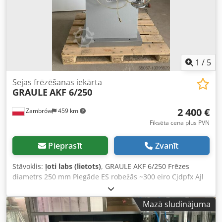
1
/
5
Sejas frēzēšanas iekārta
GRAULE
AKF 6/250
2 400 €
Zambrów
459 km
Fiksēta cena plus PVN
Pieprasīt
Zvanīt
Stāvoklis:
ļoti labs (lietots)
, GRAULE AKF 6/250 Frēzes
diametrs 250 mm Piegāde ES robežās ~300 eiro Cjdpfx Ajl
Skk Hjb Rsrf
Mazā sludinājuma