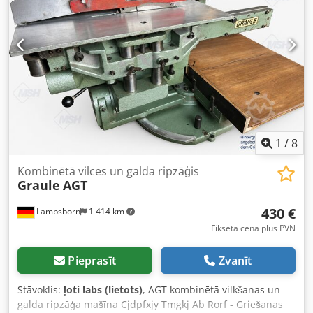
85 mm - Leņķa griezums, vertikāli, zāģa disks 45° pa kreisi
noliecies: 380 x 60 mm Pieejamība: nekavējoties Atrašanās
vieta: 63934 Röllbach
1
/
8
Kombinētā vilces un galda ripzāģis
Graule
AGT
430 €
Lambsborn
1 414 km
Fiksēta cena plus PVN
Pieprasīt
Zvanīt
Stāvoklis:
ļoti labs (lietots)
, AGT kombinētā vilkšanas un
galda ripzāģa mašīna Cjdpfxjy Tmgkj Ab Rorf - Griešanas