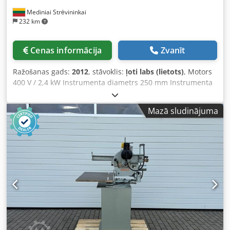
Mediniai Strėvininkai
232 km
Cenas informācija
Zvanīt
Ražošanas gads:
2012
, stāvoklis:
ļoti labs (lietots)
, Motors
400 V / 2,4 kW Instrumenta diametrs 250 mm Instrumenta
vārpstas cauruma diametrs 40 mm Credpfxewu Ikmo Ab
Ref
Mazā sludinājuma