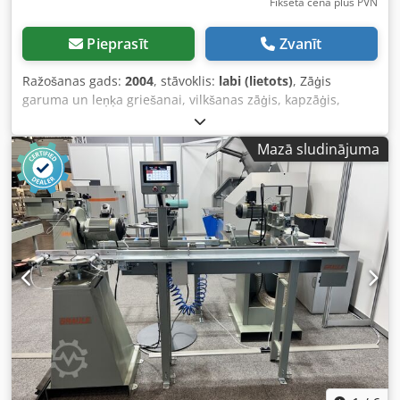
Fiksēta cena plus PVN
Pieprasīt
Zvanīt
Ražošanas gads:
2004
, stāvoklis:
labi (lietots)
, Zāģis
garuma un leņķa griešanai, vilkšanas zāģis, kapzāģis,
alumīnija ripzāģis, metāla ripzāģis, metāla griešanas zāģis,
apakšgrīdas ripzāģis ar dubultu slīpumu, alumīnija
Mazā sludinājuma
kapzāģis, apakšgrīdas zāģis, alumīnija ripzāģis,
pusautomātisks alumīnija ripzāģis, kapzāģis, stikla līstu
zāģis - Ražotājs: Graule, tips ZS135 - Motora jauda: 2 kW -
Apgriezieni: 2700 apgr./min - Zāģa disks: Ø 350 mm,
pagriežams - Griešanas apjoms: 90° plakne 430 x 135 mm -
Griešanas apjoms: 45° plakne 300 x 135 mm -
Transportēšanas izmēri: 1150/910/H1200 mm Cjdpfet
Hafkex Ab Rjrf - Svars: 185 kg ar paleti