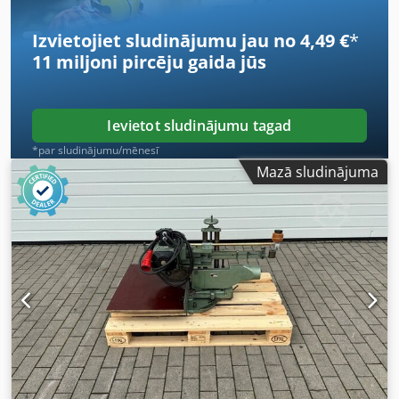
Cjdpfjzrywqjx Ab Rsrf Griešanas augstums: ~ 135 mm
Griešanas garums: ~ 460 mm Tehniskie dati: - Motors: 2 kW
Izvietojiet sludinājumu jau no 4,49 €
*
- Pievads: 380 V
11 miljoni pircēju
gaida jūs
Ievietot sludinājumu tagad
*par sludinājumu/mēnesī
Mazā sludinājuma