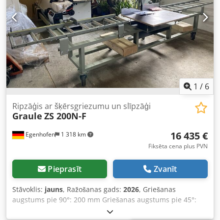
1250 mm Iekārtas augstums: 1550 mm Svars:
1
/
6
Ripzāģis ar šķērsgriezumu un slīpzāģi
Graule
ZS 200N-F
16 435 €
Egenhofen
1 318 km
Fiksēta cena plus PVN
Pieprasīt
Zvanīt
Stāvoklis:
jauns
, Ražošanas gads:
2026
, Griešanas
augstums pie 90°: 200 mm Griešanas augstums pie 45°:
140 mm Griešanas platums pie 90°: 420 mm Griešanas