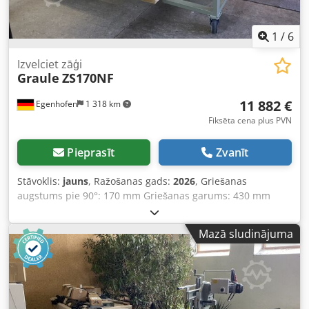
1
/
6
Izvelciet zāģi
Graule
ZS170NF
11 882 €
Egenhofen
1 318 km
Fiksēta cena plus PVN
Pieprasīt
Zvanīt
Stāvoklis:
jauns
, Ražošanas gads:
2026
, Griešanas
augstums pie 90°: 170 mm Griešanas garums: 430 mm
Leņķa diapazons horizontāli: 45°-90°-25° Leņķa diapazons
vertikāli: 60°-90°-30° Šūpošanas regulēšana ar kloķi: jā
Mazā sludinājuma
Rullīšu konveijers / atbalsta galds: jā Zāģa diska diametrs:
420 mm Apgriezienu skaits: 2800 apgr./min Cjdpfsizkhvex
Ab Rerf Motora jauda: 3 kW Motora bremze: jā Putekļu
nosūces pieslēgums: 100 mm Rullīšu konveijera garums: 2
x 1500 mm Iekārtas garums: 4000 mm Iekārtas platums: