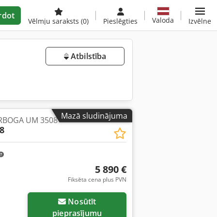
rdot
Valoda
Vēlmju saraksts
(0)
Pieslēgties
Izvēlne
Atbilstība
Mazā sludinājuma
ARBOGA UM 3508
8
5 890 €
Fiksēta cena plus PVN
Nosūtīt
pieprasījumu