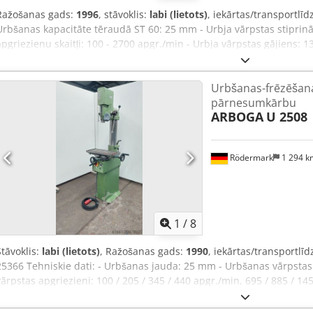
Ražošanas gads:
1996
, stāvoklis:
labi (lietots)
, iekārtas/transportlī
Urbšanas kapacitāte tēraudā ST 60: 25 mm - Urbja vārpstas stiprinā
apgriezienu skaitļi: 100 - 2700 apgr./min - Urbja vārpstas gājiens: 
Ielocījums: 270 mm - Kolonnas diametrs: 115 mm - Urbšanas agreg
rokas kloķi pa zobratu stieni - Galda izmērs: 350 mm - Piedziņa: 400 V
Urbšanas-frēzēšana
x Dz): 800 x 1850 x 900 mm - Svars aptuveni: 250 kg Dsdpfjfmh R Us
pārnesumkārbu
ARBOGA
U 2508
Rödermark
1 294 
1
/
8
Stāvoklis:
labi (lietots)
, Ražošanas gads:
1990
, iekārtas/transportlī
25366 Tehniskie dati: - Urbšanas jauda: 25 mm - Urbšanas vārpstas
vārpstas apgriezieni: 100 / 205 / 345 / 440 apgr./min, 695 / 885 / 1
vārpstas gājiens: 130 mm - Urbšanas vārpstas izvirzījums: 260 mm -
240 mm Dedpfx Ajxu U Susqvock - Galda pārvietojums: X ass 415 mm