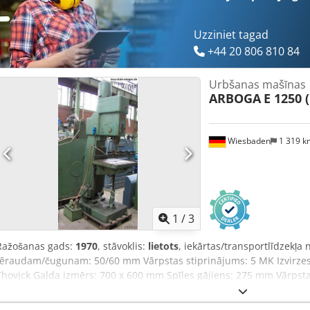
Uzziniet tagad
+44 20 806 810 84
Urbšanas mašīnas
ARBOGA
E 1250 
Wiesbaden
1 319 
1
/
3
Ražošanas gads:
1970
, stāvoklis:
lietots
, iekārtas/transportlīdzekļa
tēraudam/čugunam: 50/60 mm Vārpstas stiprinājums: 5 MK Izvirze
Thovjck Galda izmērs: 700 x 600 mm Spīles gājiens: 275 mm Vārpstas
Padeves: 4 pakāpes: 0,1 - 0,4 mm Piedziņas motors: 380 V, 2,2/3,7 
2700 mm Svars: 1240 kg