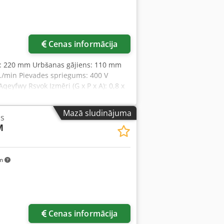
Cenas informācija
s: 220 mm Urbšanas gājiens: 110 mm
./min Pievades spriegums: 400 V
qeyfwy Rsvok Izmēri (G x P x A): 0,8 x
Mazā sludinājuma
as
M
km
Cenas informācija