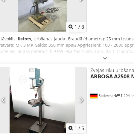
1
/
8
Stāvoklis:
lietots
, Urbšanas jauda tēraudā (diametrs): 25 mm Izvad
Patvara: MK 3 MK Galds: 350 mm apaļš Apgriezieni: 100 - 2080 apgr
Kopējais jaudas patēriņš: 0,9 kW Iekārtas svars: apm. 0,2 t Dcodpfx A
0,6 x 1,9 m
Zvejas rīku urbšan
ARBOGA
A2508 
Rödermark
1 294 
1
/
5