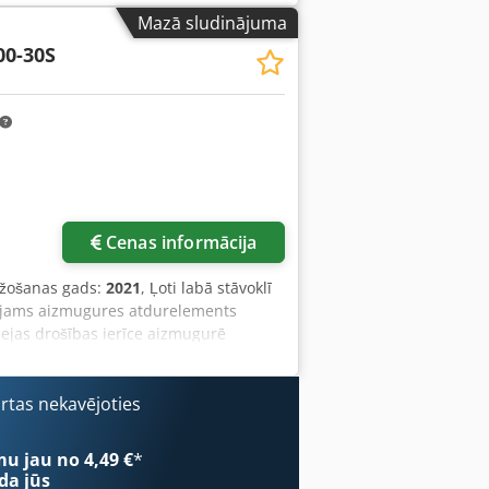
Mazā sludinājuma
00-30S
Cenas informācija
ažošanas gads:
2021
, Ļoti labā stāvoklī
ējams aizmugures atdurelements
eejas drošības ierīce aizmugurē
ārtas nekavējoties
mu jau no 4,49 €
*
da jūs