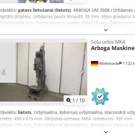
Stāvoklis:
gatavs lietošanai (lietots)
, ARBOGA UM 3508 / Urbšanas u
digitālo displeju -Urbšanas jauda tēraudā: 35 mm -Vītņu griešana: 
450x250x500 mm -Darba virsmas izmēri: 650x270 mm -Šķērsvirzien
Heidenhain digitālais displejs -Ātruma diapazons / pārnesumu skai
padeve -Atbalsta garums: 320 mm -Urbšanas dziļums: apm. 170 mm 
Solu urbis MK4
var grozīties Dodpezlg I Njfx Aqveck -Urbšanas dziļuma ierobežotājs
Arboga Maskine
panelis -Rotējošā darba virsma -Mašīnas kājas -Dokumentācija -Izm
x 1,1 x 1,9 metri / svars apm. 800 kg Kļūdas / ievadīšanas kļūdas ie
Wiefelstede
1 122 
1
/
10
Stāvoklis:
lietots
, Urbjmašīna, kolonnas urbjmašīna, stacionārā urb
izmērs: 430 x 615 mm -Vārpstas uzmava: MK4 -Izmetums: 365 mm -Ap
gājiens: 195 mm -Transmisija ar ātrumkārbu -Barošanas padeve: 0
Djdpfsdyb Htjx Aqvock -Izmēri: 730/1040/A2640 mm -Svars: 1026 kg