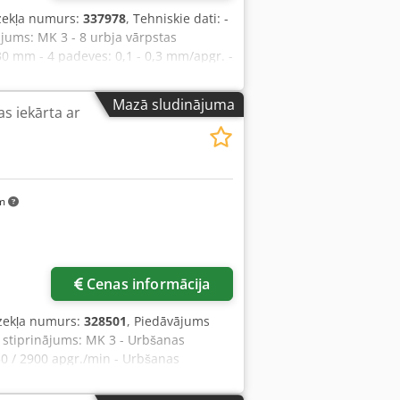
dzekļa numurs:
337978
, Tehniskie dati: -
jums: MK 3 - 8 urbja vārpstas
130 mm - 4 padeves: 0,1 - 0,3 mm/apgr. -
āts un galds augstumā regulējami ar
 / 0,8 / 1,1 kW - Izmēri aptuveni (P x A
Mazā sludinājuma
s iekārta ar
x Aqvsck
km
Cenas informācija
dzekļa numurs:
328501
, Piedāvājums
 stiprinājums: MK 3 - Urbšanas
450 / 2900 apgr./min - Urbšanas
 Koordinātu galds ar 3 T-rievas: 580 x
, Y ass 155 mm - Piedziņa: 400 V /