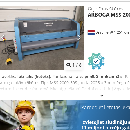
Giljotīnas šķēres
ARBOGA
MSS 20
Drachten
1 251 km
1
/
8
Stāvoklis:
ļoti labs (lietots)
, Funkcionalitāte:
pilnībā funkcionāls
, R
Arboga lokšņu šķēres Tips MSS 2000-30S Jauda 2025 x 3 mm Regul
Return to sender (automātiska atgriešana) Dcjdpfxsza U Inj Aqvok I
Pārdodiet lietotas iek
Izvietojiet sludināju
11 miljoni pircēju
gai