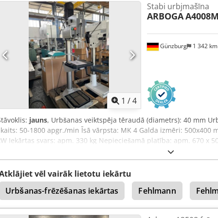
Stabi urbjmašīna
ARBOGA
A4008
Günzburg
1 342 k
1
/
4
Stāvoklis:
jauns
, Urbšanas veiktspēja tēraudā (diametrs): 40 mm U
skaits: 50-1800 apgr./min Īsā vārpsta: MK 4 Galda izmēri: 500x400 
kW Iekārtas svars: apm. 330 kg Nepieciešamā platība: apm. 670 x 5
iekārta- Dsdpsyv Nr Ujfx Aqveck
Atklājiet vēl vairāk lietotu iekārtu
Urbšanas-frēzēšanas iekārtas
Fehlmann
Fehlm