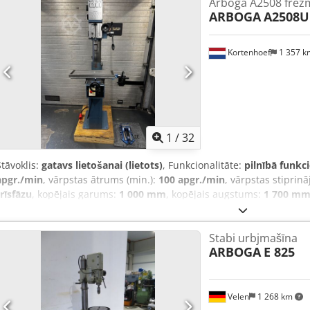
Arboga A2508 frēz
ARBOGA
A2508U
Kortenhoef
1 357 
1
/
32
Stāvoklis:
gatavs lietošanai (lietots)
, Funkcionalitāte:
pilnībā funkc
apgr./min
, vārpstas ātrums (min.):
100 apgr./min
, vārpstas stiprin
trīsfāzu
, kopējais garums:
1 000 mm
, kopējais augstums:
1 700 m
garums:
580 mm
, urbuma dziļums:
130 mm
, Arboga A2508U frēzēš
urbšana. 3 fāžu, 380 voltu, 2 ātrumu motors darbojas labi! Riteņgal
Stabi urbjmašīna
Vārpstas apgriezieni regulējami no 100 līdz 2775 apgr./min. Dcjdp
ARBOGA
E 825
uzņemšana. Instrumenta izgrūdējs. Iekļauts Röhm Supra 1-13mm ur
skava. Urbšanas dziļums regulējams. Maks. urbšanas dziļums: 130
augstumā. Krustgalds: 580x250mm Ražots Zviedrijā. Kopējie izmēri
Sazinieties ar mums par piegādes iespējām! € 3 500,00 bez PVN!
Velen
1 268 km