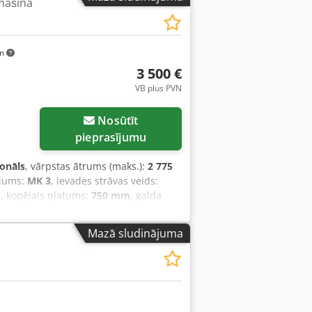
mašīna
km
3 500 €
VB plus PVN
Nosūtīt
pieprasījumu
ionāls
, vārpstas ātrums (maks.):
2 775
ājums:
MK 3
, ievades strāvas veids:
m
, kopējais platums:
750 mm
, galda
anas iekārta. Iespējama frēzēšana un
vas piedziņa ar 8 vārpstas ātrumiem.
Mazā sludinājuma
jy D Ugtefx Aqvok Vārpstas MT3
bjpatrona. Iekļauts Röhm darbgalda
mm Galva regulējama leņķī un
: 100x75x170cm Svars: 270 kg