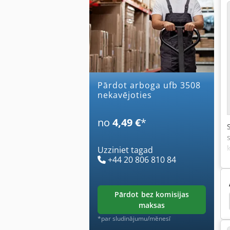
Pārdot arboga ufb 3508
nekavējoties
no
4,49 €
*
Uzziniet tagad
+44 20 806 810 84
pārdot bez komisijas
lzmetall
Plūdu Apgaismes Stabi
Alzmetall Ab
maksas
*par sludinājumu/mēnesī