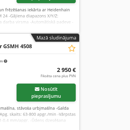
n frēzēšanas iekārta ar Heidenhain
M 24 -Gājiena diapazons X/Y/Z:
a darba virsma -Automātiskā padeve -
ts: 70–2160 apgr./min. -Automātiskā
-Urbšanas/frēzēšanas galviņa, kas
Mazā sludinājuma
 -Dzinēja jauda: 1,5 kW -Vadības
r
GSMH 4508
ēri: garums x platums x augstums: 1,2
spējamas.
km
2 950 €
Fiksēta cena plus PVN
Nosūtīt
pieprasījumu
jmašīna, stāvoša urbjmašīna -Galda
g. skaits: 63-800 apgr./min -Vārpstas
,1-0,4 mm/apgr. -Ūdens dzesēšana