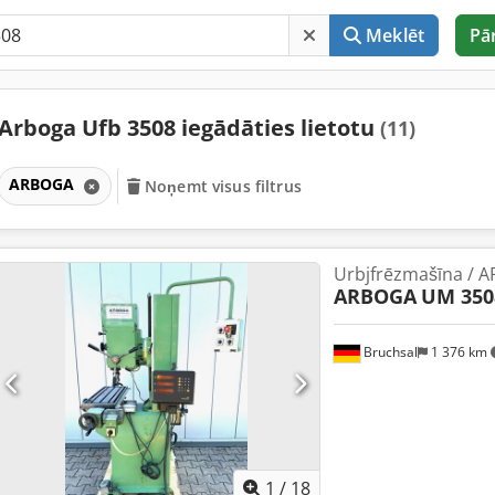
Meklēt
Pā
Arboga Ufb 3508 iegādāties lietotu
(11)
ARBOGA
Noņemt visus filtrus
Urbjfrēzmašīna / 
ARBOGA
UM 350
Bruchsal
1 376 km
1
/
18