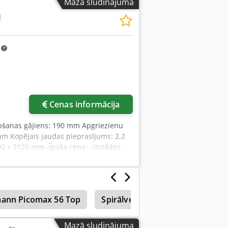
Mazā sludinājuma
M
m
Cenas informācija
rbšanas gājiens: 190 mm Apgriezienu
mm Kopējais jaudas pieprasījums: 2,2
00 x 2120 mm -Īpaša cena- -Izstādes
ann Picomax 56 Top
Spirālveida Frēzēšanas Iekārta
Mazā sludinājuma