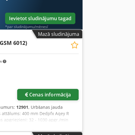
Ievietot sludinājumu tagad
*par sludinājumu/mēnesī
Mazā sludinājuma
(GSM 6012)
km
Cenas informācija
 numurs:
12901
, Urbšanas jauda
s attālums: 400 mm Dedpfx Aqey R
 apgriezieni: 32 - 1030 apgr./min
kW Nepieciešamā platība: 700 x 1200 x