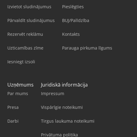
Izvietot sludinājumus
Pieslēgties
Pārvaldīt sludinājumus
BUJ/Palīdzība
Rezervēt reklāmu
Kontakts
Uzticamības zīme
Parauga pirkuma līgums
Iesniegt izsoli
Uzņēmums
Juridiskā informācija
Par mums
Impressum
Presa
Vispārīgie noteikumi
Darbi
Tirgus laukuma noteikumi
Privātuma politika