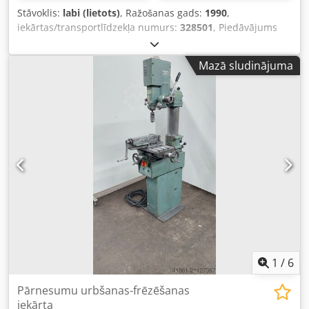
Stāvoklis:
labi (lietots)
, Ražošanas gads:
1990
,
iekārtas/transportlīdzekļa numurs:
328501
, Piedāvājums
25366 Tehniskie dati: - Urbšanas jauda: 25 mm - Urbšanas
vārpstas stiprinājums: MK 3 - Urbšanas vārpstas
Mazā sludinājuma
apgriezieni: 100 / 205 / 345 / 440 apgr./min, 695 / 885 /
1450 / 2900 apgr./min Crjdpfx Afexu U Sue Djf - Urbšanas
vārpstas gājiens: 130 mm - Urbšanas vārpstas izvirzījums:
260 mm - Koordinātu galds ar 3 T-rievas: 580 x 240 mm -
Galda pārvietojums: X ass 415 mm, Y ass 155 mm -
Piedziņa: 400 V / 0,75 / 0,9 kW - Nepieciešamā vieta: apm. P
900 x A 1800 x D 700 mm - Svars: apm. 270 kg - Mašīnas
vīze
1
/
6
Pārnesumu urbšanas-frēzēšanas
iekārta