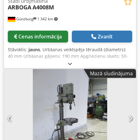
Stabi urbjmašīna
ARBOGA
A4008M
Günzburg
1 342 km
Cenas informācija
Zvanīt
Stāvoklis:
jauns
, Urbšanas veiktspēja tēraudā (diametrs):
40 mm Urbšanas gājiens: 190 mm Apgriezienu skaits: 50-
1800 apgr./min Īsā vārpsta: MK 4 Galda izmēri: 500x400
mm Kopējais jaudas pieprasījums: 2,2 kW Iekārtas svars:
Mazā sludinājuma
apm. 330 kg Nepieciešamā platība: apm. 670 x 500 x 2120
mm Csdpfeyv Nr Uox Af Dsrf -Īpaša cena- -Izstādes iekārta-