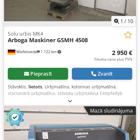
1
/
10
Solu urbis MK4
Arboga Maskiner
GSMH 4508
2 950 €
Wiefelstede
1 122 km
Fiksēta cena plus PVN
Pieprasīt
Zvanīt
Stāvoklis:
lietots
, Urbjmašīna, kolonnas urbjmašīna,
stacionārā urbjmašīna, stāvoša urbjmašīna Cedpfedyb
Htox Af Dsrf -Galda izmērs: 430 x 615 mm -Vārpstas
uzmava: MK4 -Izmetums: 365 mm -Apg. skaits: 63-800
Mazā sludinājuma
apgr./min -Vārpstas gājiens: 195 mm -Transmisija ar
ātrumkārbu -Barošanas padeve: 0,1-0,4 mm/apgr. -Ūdens
dzesēšana -Izmēri: 730/1040/A2640 mm -Svars: 1026 kg