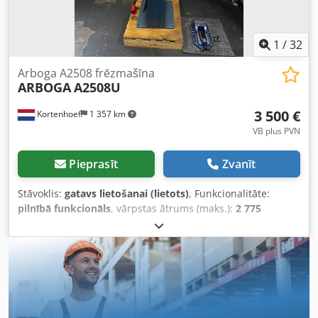
1
/
32
Arboga A2508 frēzmašīna
ARBOGA
A2508U
3 500 €
Kortenhoef
1 357 km
VB plus PVN
Pieprasīt
Zvanīt
Stāvoklis:
gatavs lietošanai (lietots)
, Funkcionalitāte:
pilnībā funkcionāls
, vārpstas ātrums (maks.):
2 775
apgr./min
, vārpstas ātrums (min.):
100 apgr./min
, vārpstas
stiprinājums:
MK 3
, ievades strāvas veids:
trīsfāzu
,
kopējais garums:
1 000 mm
, kopējais augstums:
1 700
mm
, kopējais platums:
750 mm
, galda garums:
580 mm
,
urbuma dziļums:
130 mm
, Arboga A2508U frēzēšanas
iekārta. Iespējama frēzēšana un urbšana. 3 fāžu, 380 voltu,
2 ātrumu motors darbojas labi! Riteņgalvas piedziņa ar 8