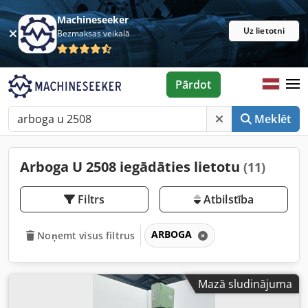
Machineseeker
Uz lietotni
Bezmaksas veikalā
Pārdot
Meklēt
Arboga U 2508 iegādāties lietotu
(11)
Filtrs
Atbilstība
ARBOGA
Noņemt visus filtrus
Mazā sludinājuma