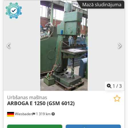
mm Regulējams aizmugures atdurelements Return to
Mazā sludinājuma
sender (automātiska atgriešana) Ieejas drošības ierīce
aizmugurē Crsdpfx Aeza U Inef Dsf
1
/
3
Urbšanas mašīnas
ARBOGA
E 1250 (GSM 6012)
Wiesbaden
1 319 km