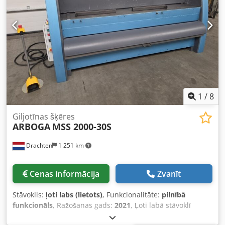
1
/
8
Giljotīnas šķēres
ARBOGA
MSS 2000-30S
Drachten
1 251 km
Cenas informācija
Zvanīt
Stāvoklis:
ļoti labs (lietots)
, Funkcionalitāte:
pilnībā
funkcionāls
, Ražošanas gads:
2021
, Ļoti labā stāvoklī
Arboga lokšņu šķēres Tips MSS 2000-30S Jauda 2025 x 3