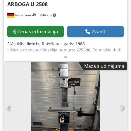
ARBOGA
U 2508
Rödermark
1 294 km
Cenas informācija
Zvanīt
Stāvoklis:
lietots
, Ražošanas gads:
1986
,
iekārtas/transportlīdzekļa numurs:
275590
, Tehniskie dati:
Csdoyf Ehiopfx Af Dorf - Urbšanas jauda: 25 mm -
Urbšanas vārpstas stiprinājums: MK 3 - Urbšanas vārpstas
Mazā sludinājuma
apgriezieni: 100 / 205 / 345 / 440 apgr./min; 695 / 885 /
1450 / 2900 apgr./min - Urbšanas vārpstas gājiens: 130
mm - Urbšanas vārpstas izliece: 260 mm - Koordinātu
galds ar 3 T veida rievām: 580 x 240 mm - Galds
pārvietošanās: X ass 415 mm, Y ass 155 mm - Piedziņa: 400
V / 0,75 / 0,9 kW - Aizņemamā platība: apm. P 900 x A 1800
x D 700 mm - Svars: apm. 270 kg - Mašīnas spīlētājs