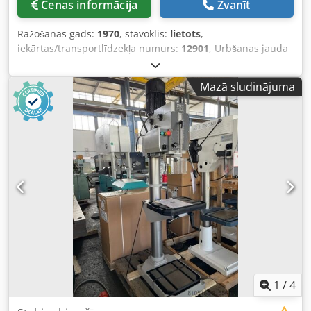
Cenas informācija
Zvanīt
Ražošanas gads:
1970
, stāvoklis:
lietots
,
iekārtas/transportlīdzekļa numurs:
12901
, Urbšanas jauda
tēraudam/čugunam: 50/60 mm Vārpstas stiprinājums: 5
MK Izvirzes attālums: 400 mm Galda izmērs: 700 x 600 mm
Mazā sludinājuma
Spīles gājiens: 275 mm Vārpstas apgriezieni: 32 - 1030
apgr./min Padeves: 4 pakāpes: 0,1 - 0,4 mm Codpfx Afey R
Tho Dsrf Piedziņas motors: 380 V, 2,2/3,7 kW Nepieciešamā
platība: 700 x 1200 x 2700 mm Svars: 1240 kg
1
/
4