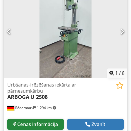
1
/
8
Urbšanas-frēzēšanas iekārta ar
pārnesumkārbu
ARBOGA
U 2508
Rödermark
1 294 km
Cenas informācija
Zvanīt