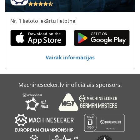
Hermle U 740
Nr. 1 lietoto iekārtu lietotne!
Ingersoll Rand 250
Kondia B 640
Mc Km 250
Vairāk informācijas
Schechtl Ksv 250
Swu 250
Machineseeker.lv ir oficiālais sponsors:
Vdf 250
Wumag Wt 250