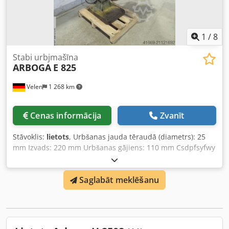
1
/
8
Stabi urbjmašīna
ARBOGA
E 825
Velen
1 268 km
Cenas informācija
Zvanīt
Stāvoklis:
lietots
, Urbšanas jauda tēraudā (diametrs): 25
mm Izvads: 220 mm Urbšanas gājiens: 110 mm Csdpfsyfwy
Rox Af Dorf Patvara: MK 3 MK Galds: 350 mm apaļš
Apgriezieni: 100 - 2080 apgr./min Pievades spriegums: 400
Saglabāt meklēšanu
V Kopējais jaudas patēriņš: 0,9 kW Iekārtas svars: apm. 0,2
t Izmēri (G x P x A): 0,8 x 0,6 x 1,9 m