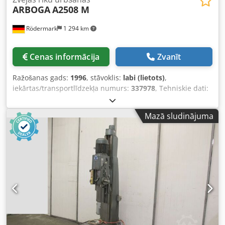
ARBOGA
A2508 M
Rödermark
1 294 km
Cenas informācija
Zvanīt
Ražošanas gads:
1996
, stāvoklis:
labi (lietots)
,
iekārtas/transportlīdzekļa numurs:
337978
, Tehniskie dati:
- Urbšanas kapacitāte tēraudā ST 60: 25 mm - Urbja
vārpstas stiprinājums: MK 3 Crodpofmh R Uofx Af Def - 8
Mazā sludinājuma
urbja vārpstas apgriezienu skaitļi: 100 - 2700 apgr./min -
Urbja vārpstas gājiens: 130 mm - 4 padeves: 0,1 - 0,3
mm/apgr. - Ielocījums: 270 mm - Kolonnas diametrs: 115
mm - Urbšanas agregāts un galds augstumā regulējami ar
rokas kloķi pa zobratu stieni - Galda izmērs: 350 mm -
Piedziņa: 400 V / 0,8 / 1,1 kW - Izmēri aptuveni (P x A x Dz):
800 x 1850 x 900 mm - Svars aptuveni: 250 kg