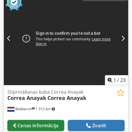
3000 apgr./min Padeves ātrums: 1 - 3000 mm/min
Ātrgaitas ātrums: 10 m/min Kopējās jaudas prasības: 45
kW Aptuvenais iekārtas svars: 18,5 t Nepieciešamā platība
apm.: 5 x 5 x 4 m ar CNC vadību HEIDENHAIN TNC 426
Universālā frēzgalva – C ass automātiski horizontāla-
vertikāla – starpkustības leņķi manuāli regulējami II galds
izpildīts kā B ass (rotējošs galds) Dzesēšanas šķidruma
sistēma un skaidas transportētājs
1
/
23
Stiprināšanas kuba Correa Anayak
Correa Anayak
Correa Anayak
Babberich
1 312 km
Cenas informācija
Zvanīt