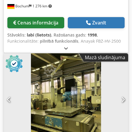
gadījumā ir jāmaksā 500 EUR par nepieciešamo
Bochum
1 276 km
aprīkojumu.
Cenas informācija
Zvanīt
Stāvoklis:
labi (lietots)
, Ražošanas gads:
1998
,
Funkcionalitāte:
pilnībā funkcionāls
, Anayak FBZ-HV-2500
Dcjdoy Tqb Ejpfx Apajk Izgatavošanas gads: 1998 Iekārtas
Nr.: M-980610 Vadības sistēma: Heidenhain TNC 426 X/Y/Z
Mazā sludinājuma
gājiens: 2500/900/975 mm