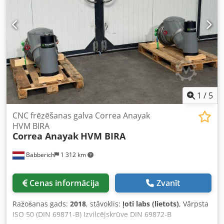
grozāma frēzēšanas galva Dažādi piederumi Dcedpfx Apjv
Rdzboask
1
/
5
CNC frēzēšanas galva Correa Anayak
HVM BIRA
Correa Anayak
HVM BIRA
Babberich
1 312 km
Cenas informācija
Zvanīt
Ražošanas gads:
2018
, stāvoklis:
ļoti labs (lietots)
, Vārpsta
ISO 50 (DIN 69871-B) Izvilcējskrūve DIN 69872-B