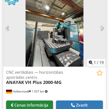
gaitas ceļš: 750 mm Galds izmērs (g x pl): 3200 x 1400 mm
Vārpstas darbības laiks: 23 291 h Vadība ieslēgta: 83 301 h
Iekārta ieslēgta: 73 907 h Dsdpfozc D Eusx Apaeck
Programmas darbība: 27 807 h
1
/
19
CNC vertikālais — horizontālais
apstrādes centrs
ANAYAK
VH Plus 2000-MG
Halberstadt
1 037 km
Cenas informācija
Zvanīt