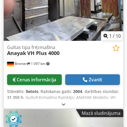
1
/
10
Gultas tipa frēzmašīna
Anayak
VH Plus 4000
Bremen
1 097 km
Cenas informācija
Zvanīt
Stāvoklis:
lietots
, Ražošanas gads:
2004
, darbības stundas:
31 350 h
, Gultņfrēzmašīna Ražotājs: ANAYAK Modelis: VH
Plus 4000 Izgatavošanas gads: 2004 Vārpstas darba
stundas: apm. 31 500 h Vadība: Heidenhain 530 Galda
Mazā sludinājuma
izmērs: 4200 x 1100 mm Pārvietošanās ceļi: x: 4000; y:
1200; z: 1500 mm Maksimālais apgriezienu skaits: 5000