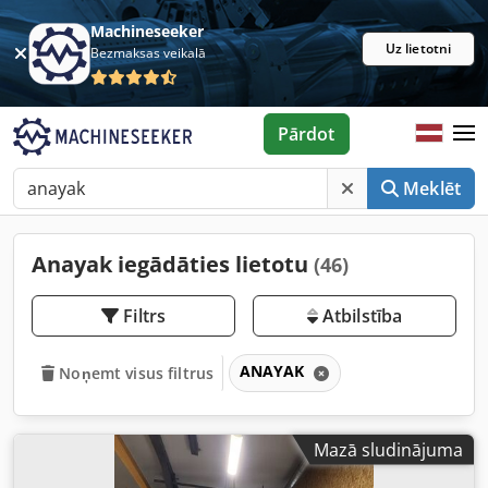
Machineseeker
Uz lietotni
Bezmaksas veikalā
Pārdot
Meklēt
Anayak iegādāties lietotu
(46)
Filtrs
Atbilstība
ANAYAK
Noņemt visus filtrus
Mazā sludinājuma