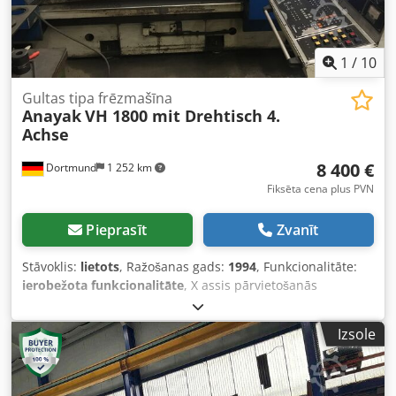
1
/
10
Gultas tipa frēzmašīna
Anayak
VH 1800 mit Drehtisch 4.
Achse
8 400 €
Dortmund
1 252 km
Fiksēta cena plus PVN
Pieprasīt
Zvanīt
Stāvoklis:
lietots
, Ražošanas gads:
1994
, Funkcionalitāte:
ierobežota funkcionalitāte
, X assis pārvietošanās
distance:
1 600 mm
, Y ass pārvietošanās attālums:
800
mm
, Z ass pārvietošanās attālums:
900 mm
, galda
Izsole
platums:
700 mm
, galda garums:
1 800 mm
, Anayak VH
1800 gultas frēzmašīna ar 4. asi Vadības sistēma
Heidenhain TNC 415 B 4. ass kā rotējošs galds, galda