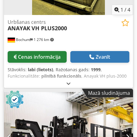
1
/
4
Urbšanas centrs
ANAYAK
VH PLUS2000
Bochum
1 276 km
Cenas informācija
Zvanīt
Stāvoklis:
labi (lietots)
, Ražošanas gads:
1999
,
Funkcionalitāte:
pilnībā funkcionāls
, Anayak VH plus-2000
Izgatavošanas gads: 1999 Mašīnas Nr.: M-991103 Vadība:
Heidenhain TNC426CB Neto svars: 24 t X/Y/Z gājiens:
Mazā sludinājuma
2000/1300/1460 mm Dsdpfxoy Tqbxo Apajck