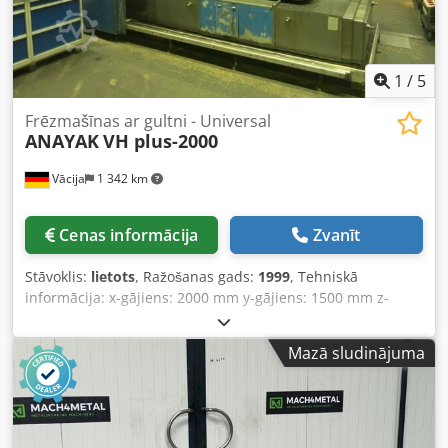
Lietošanas instrukcija ar elektriskajām shēmām
Uzstādīšanas laukums: apmēram 1000 x 700 cm (GxP)
Uzstādīšanas augstums: apmēram 410 cm Svars (pilnīgs):
apmēram 33 t Dcedpfxexcgtge Apaok Labā stāvoklī
1
/
5
Frēzmašīnas ar gultni - Universal
ANAYAK
VH plus-2000
Vācija
1 342 km
Cenas informācija
Zvanīt
Stāvoklis:
lietots
, Ražošanas gads:
1999
, Tehniskā
informācija: x-gājiens: 2000 mm y-gājiens: 1500 mm z-
gājiens: 1460 mm Frēzēšanas vārpstas motors: 35/30 kW
Vārpstas uzgalis ISO: 50 Vārpstas apgriezieni: 24 - 3000
Mazā sludinājuma
apgr./min Galds izmērs: 1350 x 1550 mm Galds slodze: 6 t
Padeves ātrums: 10 - 3000 mm/min Ātrgaitas gaita: 10
m/min Kopējais jaudas patēriņš: 48 kW Aptuvenais iekārtas
svars: 24 t ar CNC vadību HEIDENHAIN TNC 426 B ass
galds, rotējošs 360° Horizontāli - vertikāli automātiski