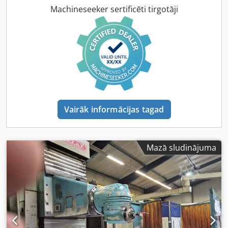
1500 mm Vertikālā kravnesība (VC): 80–1130 Frēzēšanas
Machineseeker sertificēti tirgotāji
galva: Galvas tips: Fiksēta, priekšējā Instrumenta
stiprinājuma sistēma: Hidrauliskā Konusa savienojums:
ISO 50 (DIN 69871) / Stiprinājuma bolts: DIN 69872-B
Apgriezienu diapazons: 60–3000 apgr./min. Vārpstas
jauda: 22/30 kW Padeves ātrumi: Padeves ātrums: 5000
mm/min Ātrā pārvietošanās (X, Y, Z): 10000 mm/min
Dcedpfxeugbrqe Apaek Svars un izmēri: Maks. svars uz
darba virsmas: Nav noteikts Aptuvenais iekārtas svars:
43000 kg Aptuvenie iekārtas izmēri: 11560 x 6150 x 3538
Vairāk informācijas tagad
mm Piederumi: Aizsargierīce: 2 priekšējas, bīdāmās durvis
Automātiskā instrumentu maiņierīce: ATC40 Skrāpstu
konveijers: 2 garenvirziena, ar eņģu savienojumu
Elektroniskais rokas ritenis: HR-410 Dzesēšanas šķidrums:
Mazā sludinājuma
Ārējs Pārdošanas nosacījumi: Garantija: 6 mēneši uz
mehāniskajām detaļām Cena un pārdošanas nosacījumi:
Uz pieprasījumu Skatīt visas tehniskās īpašības