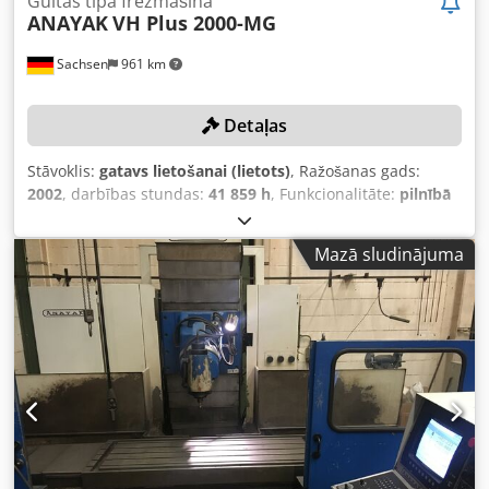
Gultas tipa frēzmašīna
ANAYAK
VH Plus 2000-MG
Sachsen
961 km
Detaļas
Stāvoklis:
gatavs lietošanai (lietots)
, Ražošanas gads:
2002
, darbības stundas:
41 859 h
, Funkcionalitāte:
pilnībā
funkcionāls
, X assis pārvietošanās distance:
2 000 mm
, Y
ass pārvietošanās attālums:
1 500 mm
, Z ass
Mazā sludinājuma
pārvietošanās attālums:
1 500 mm
, kontrolieru ražotājs:
Heidenhain
, TEHNISKĀ INFORMĀCIJA X ass gājiens: 2 000
mm Y ass gājiens: 1 500 mm Z ass gājiens: 1 500 mm
Staciju skaits: 90 Gals un rotējošais galds: 1 600 x 1 450
mm IEKĀRTAS DETAĻAS Vadības veids: CNC Vadība:
Heidenhain Dcedey R Dnaepfx Apask Darbības stundas
Vadības ieslēgšanas stundas: 106 253 h Iekārtas
ieslēgšanas stundas: 93 170 h Programmas darbības laiks:
41 859 h