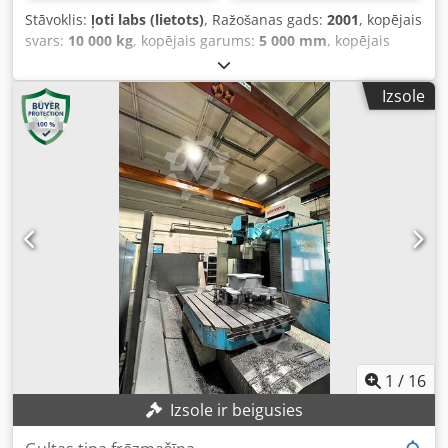
Stāvoklis:
ļoti labs (lietots)
, Ražošanas gads:
2001
, kopējais
svars:
10 000 kg
, kopējais garums:
5 000 mm
, kopējais
platums:
900 mm
, kopējais augstums:
900 mm
, Correa
Anayak uzstādīšanas kubs MACH-ID 9393 Ražotājs: Correa
Izsole
Anayak Izgatavošanas gads: 2001 T-veida gropju skaits: 7
Attālums starp T-gropēm: 130 mm T-gropes izmērs: 22 mm
T-veida gropju pušu skaits: 1 Garums: 5000 mm Platums:
900 mm Augstums: 900 mm Svars: 10 000 kg Dedpszcn E
Sofx Apaeck Lūdzu, ņemiet vērā: Informācija šajā lapā ir
sniegta pēc mūsu iespēju robežām, kā arī, cik iespējams,
iegūta no ražotāja. Informācija sniegta labā ticībā, taču tās
precizitāti nevar garantēt. Attiecīgi tā nav uzskatāma par
pārstāvību vai līguma noteikumiem. Iesakām pārbaudīt
visus būtiskos datus.
1
/
16
Izsole ir beigusies