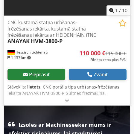
1
/
10
CNC kustamā statņa urbšanas-
frēzēšanas iekārta, kustamā statņa
frēzēšanas iekārta ar HEIDENHAIN iTNC
ANAYAK
HVM-3800-P
110 000 €
Hessisch Lichtenau
115 000 €
1 157 km
Fiksēta cena plus PVN
Pieprasīt
Zvanīt
Stāvoklis:
lietots
, CNC portāla tipa urbšanas-frēzēšanas
iekārta ANAYAK HVM-3800-P Gultnes frēzmašīna,
konstrukcija līdzīga plākšņu urbjmašīnai ar fiksētu galdu
Mašīnas Nr.: M-20021203 Izgatavošanas gads: 2002
"Atjaunota 2025" Iekārta tiks darbnīcā renovēta 2025. gadā
un pēc tam būs apskatāma noliktavā: 37235 Hessisch
Izsoles ar Machineseeker mums ir
Lichtenau. Pārvietošanas ceļi: X: 3200 mm, Y: 1200 mm, Z:
1500 mm Galda izmērs: 3800 x 1200 mm T-rievas: 8 gab.,
efektīvs risinājums, lai strukturēti