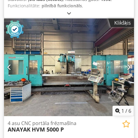
Funkcionalitāte:
pilnībā funkcionāls
,
iekārtas/transportlīdzekļa numurs:
HVM-7870
, CNC:
Heidenhain TNC 620 Dodpfxeztbrlj Apasck Gājiena
Klikšķis
diapazons: X ass – 2700 mm Y ass (šķērsvirziens) – 1200
mm Z ass (vertikālais virziens) – 1000 mm Padevuma
ātrumi: Padevuma ātrums visās asīs – 2–10 000 mm/min.
Ātrgaitas kustība visās asīs – 10 000 mm/min. Darba virsma
Izmēri: 3300 x 1000 mm Maks. darba virsmas slodze: 5
tonnas/m² Frēzēšanas vārpsta Instrumenta stiprinājums:
ISO 50, DIN 69871 Pievilkšanas tapa: DIN 69872, A veids
Min./maks. vārpstas apgriezienu skaits: 20–4000 apgr./min.
Jauda: 30 kW Automātiska frēzēšanas galvas
pozicionēšana: 2,5° abās frēzēšanas galvas asīs
Instrumentu mainītājs Instrumentu vietu skaits: 40 Maks.
instrumenta diametrs: 115 mm Pieejamā vieta papildu
instrumentiem: 200 mm Maks. instrumenta garums: 350
mm Maks. instrumenta svars: 25 kg Instrumentu maiņa
1
/
6
iespējama tikai horizontālā vārpstas pozīcijā.
4 asu CNC portāla frēzmašīna
ANAYAK
HVM 5000 P