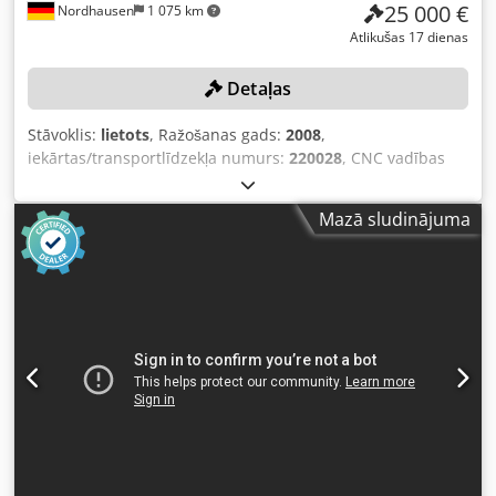
25 000 €
Nordhausen
1 075 km
Atlikušas 17 dienas
Detaļas
Stāvoklis:
lietots
, Ražošanas gads:
2008
,
iekārtas/transportlīdzekļa numurs:
220028
, CNC vadības
ierīce: HEIDENHAIN iTNC 530, X ass kustības diapazons
4300 mm, Y ass kustības diapazons 1500 mm, Z ass
Mazā sludinājuma
kustības diapazons 1300 mm, darba virsmas izmēri 4970
mm x 1200 mm, maksimālā darba virsmas slodze 15 000
kg/m, instrumentu turētāja standarts ISO 50,
daudzvirzienu frēzgalva 45 °, leņķa pozicionēšana
automātiski, ass B un ass A, vārpstas motora jauda 22 kW,
rotācijas bloķēšana hidrauliska, darba ātrums 10 000
mm/min., ātrā pārvietošanās ātrums 20 000 mm/min.,
aprīkota ar dzesēšanas sistēmu, kopējais vārpstas
darbības laiks 25 496 stundas. Dedpfjzn A U Rex Apaeck