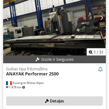
diametrs apmēram 530 mm Instrumenta stiprinājums SK
50 Mašīna darbojas, turpmākais stāvoklis nav zināms
Dsdjypxtaepfx Apasck Mašīna joprojām ir pieslēgta
elektrībai Ir pieejams iekštelpu celtnis iekraušanai
1
/
31
Izsole ir beigusies
Gultas tipa frēzmašīna
ANAYAK
Performer 2500
Auvergne-Rhône-Alpes
1 878 km
Detaļas