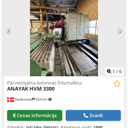
1
/
6
Pārvietojama kolonnas frēzmašīna
ANAYAK
HVM 3300
Hedensted
924 km
Cenas informācija
Zvanīt
Stāvoklis:
ļoti labs (lietots)
, Ražošanas gads:
1990
,