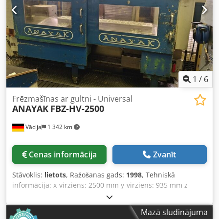
stundas Vārpstas darbības laiks: 23.291 h Programmas
darbības laiks: 27.807 h Vadības ieslēgšanas stundas:
83.301 h Iekārtas ieslēgšanas stundas: 73.907 h
1
/
6
Frēzmašīnas ar gultni - Universal
ANAYAK
FBZ-HV-2500
Vācija
1 342 km
Cenas informācija
Zvanīt
Stāvoklis:
lietots
, Ražošanas gads:
1998
, Tehniskā
informācija: x-virziens: 2500 mm y-virziens: 935 mm z-
virziens: 1000 mm Galda izmēri I: 1615 x 800 mm Galda
izmēri II: 800 x 800 mm Vārpstas uzmava ISO: 50 Dsdpfxezc
Mazā sludinājuma
I Nde Apaock Frēzes vārpstas apgriezienu diapazons: 60 -