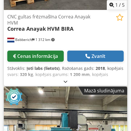
1
/
5
CNC gultas frēzmašīna Correa Anayak
HVM
Correa Anayak
HVM BIRA
Babberich
1 312 km
Cenas informācija
Zvanīt
Stāvoklis:
ļoti labs (lietots)
, Ražošanas gads:
2018
, kopējais
svars:
320 kg
, kopējais garums:
1 200 mm
, kopējais
platums:
800 mm
, kopējais augstums:
700 mm
, CNC gultas
frēzēšanas iekārta Correa Anayak - HVM BIRA MACH-ID
Mazā sludinājuma
9374 Ražotājs: Correa Anayak Tips: HVM BIRA
Izgatavošanas gads: 2018 Vārpstas stiprinājums: ISO 50
(DIN 69871-B) Ievilktā skrūve saskaņā ar DIN 69872-B
Spiediena spēks: 1900 daN Automātiskā B ass, sadalījums
1,0° Automātiskā C ass, sadalījums 2,5° Jauda pie 60/100 %
darba cikla: 22/30 kW Apgriezienu diapazons: 60 – 3000
apgr./min Dcsdpfszcpg Dox Apajk 2 apgriezienu pakāpes