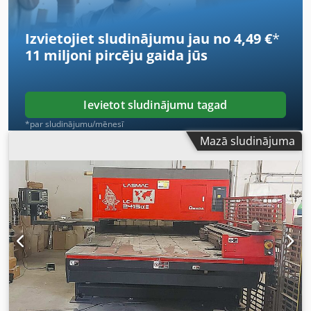
Amada. Komplektā ietilpst TG515 transformators (70kVA),
dzesēšanas bloks, Keller Vario nosūces iekārta un
Izvietojiet sludinājumu jau no 4,49 €
*
Alphapac staru ceļa skalošana. Ir pieejama dokumentācija.
11 miljoni pircēju
gaida jūs
Vietas apskate ir iespējama. Dksdpfx Aney Rtf Ujdsr
Ievietot sludinājumu tagad
*par sludinājumu/mēnesī
Mazā sludinājuma