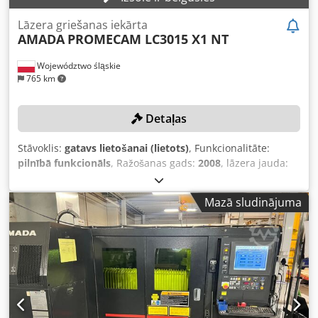
Lāzera griešanas iekārta
AMADA
PROMECAM LC3015 X1 NT
Województwo śląskie
765 km
Detaļas
Stāvoklis:
gatavs lietošanai (lietots)
, Funkcionalitāte:
pilnībā funkcionāls
, Ražošanas gads:
2008
, lāzera jauda:
4 000 W
, galda garums:
1 500 mm
, galda platums:
3 000
mm
, Aprīkojums:
dzesēšanas iekārta
, Nav minimālās
Mazā sludinājuma
cenas – garantēta pārdošana augstākajam solītājam!
Iekārta tika apkopota 2022. gadā Amada speciālista vadībā.
Apkopes protokols pievienots šim sludinājumam!
Dksdpfoxgg Irex Andsr TEHNISKĀ INFORMĀCIJA Lāzera
jauda: 4 kW Galds platums: 3 000 mm Galds garums: 1 500
mm APRĪKOJUMS Ridel dzesētājs Donaldson nosūcējs 2
maināmie galdi