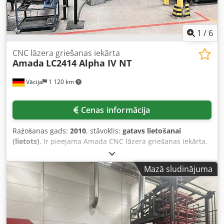
1
/
6
CNC lāzera griešanas iekārta
Amada
LC2414 Alpha IV NT
Vācija
1 120 km
Cenas informācija
Ražošanas gads:
2010
, stāvoklis:
gatavs lietošanai
(lietots)
, Ir pieejama Amada CNC lāzera griešanas iekārta.
Lāzera tips: CO2, lāzera jauda: 4 kW, pieslēguma jauda: 43
kVA, maksimālās lokšņu izmēri X/Y: 1500 mm/3000 m,
Mazā sludinājuma
maksimālais lokšņu biezums (tērauds/nerūsējošais
tērauds): 10 mm/12 mm, vadības sistēma: Fanuc, darbības
stundu skaits: 34 401 stunda, faktiskais darbības laiks: 21
713 stundas, griešanas laiks: 11 111 stundas. Komplektā
ietilpst iekraušanas un izkraušanas ierīces. Ir pieejama