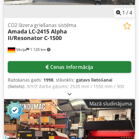
1
/
4
CO2 lāzera griešanas sistēma
Amada
LC-2415 Alpha
II/Resonator C-1500
Vācija
1 120 km
Cenas informācija
Ražošanas gads:
1998
, stāvoklis:
gatavs lietošanai
(lietots)
, X/Y/Z darba gājums: 2520 mm / 1550 mm / 300
mm; maksimālie lokšņu izmēri X/Y: 5040 mm / 1550 mm;
maksimālais materiāla biezums (konstrukciju
Mazā sludinājuma
tērauds/nerūsējošais tērauds/alumīnijs): 12 mm / 6 mm / 3
mm; maksimālais sagataves svars: 330 kg; pozicionēšanas
ātrums: 80 m/min / 80 m/min / 60 mm/min; pozicionēšanas
precizitāte: +/-0,01 mm. Iekārtas izmēri X/Y/Z: apm. 5650
mm / 3650 mm / 2100 mm; masa: apm. 6600 kg; darba
stundas: 29 499 h. Komplektā iekļauts Fanuc C1500 lāzers.