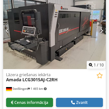
Japāna / bez preferenciālas izcelsmes AMNC Multi Media
kontrolieris Lāzera jauda 2000 W AJ šķiedru lāzers Princips:
lidojošā optika 3 asu tiešās piedziņas (X/Y/Z) eļļas šāviena
funkcija Iekļauts: sensora griešanas galva, ātrās maiņas
objektīvu sistēma, griešanas objektīvi 150, 190, 190 AX mm,
NC gāzes vadība, NC fokusēšanas vadība, tīra griešana,
augstspiediena griešana, alumīnija griešanas funkcija,
gaisa attīrīšanas sistēma, drošība atbilstoši CE, šatltabla
PCLCG3015 Ražošanas gads: 2014.04. Dedpsycf N Iofx
Andskr
1
/
10
Lāzera griešanas iekārta
Amada
LCG3015AJ-C2RH
Steißlingen
1 465 km
Cenas informācija
Zvanīt