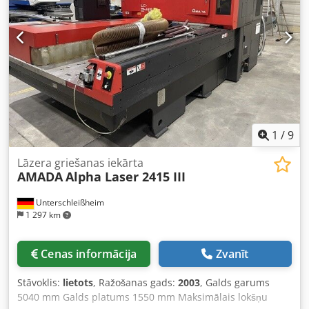
revolvergalviņas ar 46 pozīcijām.
1
/
9
Lāzera griešanas iekārta
AMADA
Alpha Laser 2415 III
Unterschleißheim
1 297 km
Cenas informācija
Zvanīt
Stāvoklis:
lietots
, Ražošanas gads:
2003
, Galds garums
5040 mm Galds platums 1550 mm Maksimālais lokšņu