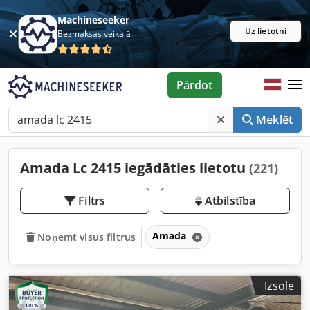
Machineseeker
Uz lietotni
Bezmaksas veikalā
Pārdot
Meklēt
Amada Lc 2415 iegādāties lietotu
(221)
Filtrs
Atbilstība
Amada
Noņemt visus filtrus
Izsole