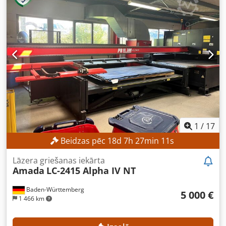
1
/
17
Beidzas pēc
18
d
7
h
27
min
8
s
Lāzera griešanas iekārta
Amada
LC-2415 Alpha IV NT
Baden-Württemberg
5 000 €
1 466 km