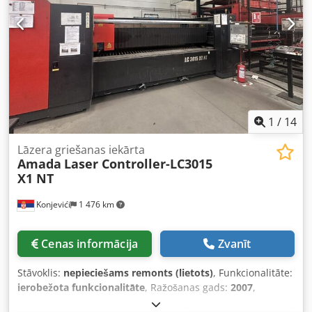
dokumentācija. Ir iespējama apskate objektā.
Dksdpfxezkldye Andor
1
/
14
Lāzera griešanas iekārta
Amada
Laser Controller-LC3015
X1 NT
Konjevići
1 476 km
Cenas informācija
Zvanīt
Stāvoklis:
nepieciešams remonts (lietots)
, Funkcionalitāte:
ierobežota funkcionalitāte
, Ražošanas gads:
2007
,
darbības stundas:
31 489 h
, vadības veids:
NC vadība
,