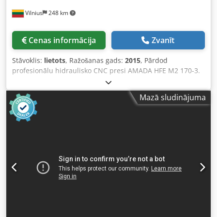
Vilnius
248 km
Cenas informācija
Zvanīt
Stāvoklis:
lietots
, Ražošanas gads:
2015
, Pārdod
profesionālu hidraulisko CNC presi AMADA HFE M2 170-3.
Iekārta ir pilnībā darba kārtībā, un par to vienmēr ir
rūpējies Amada servisa centrs. Iespējams apskatīt un
Mazā sludinājuma
pārbaudīt. Iekārta tiek pārdota bez instrumentiem.
Instrumentus varam piedāvāt jaunus, atbilstoši jūsu
vajadzībām. Pamatinformācija Ražotājs: AMADA Modelis:
HFE M2 170-3 Ražošanas datums: 2015.06 Locīšanas spēks:
170 T (1700 kN) Darba garums: 3000 mm Maksimālais
locīšanas garums: 3340 mm Motostundu skaits: 16 615,07
Tehniskie parametri Dkjdpfx Aszrw Akondor Attālums starp
kolonnām: 2700 mm Gājiens: 200 mm Dziļums (līdz sānu
rāmim): 420 mm Pievades ātrums: 100 mm/s Darba
ātrums: 10 mm/s Atgriešanās ātrums: 100 mm/s
Elektroenerģijas patēriņš: 18 kW Iekārtas izmēri Garums:
4470 mm Platums: 2625 mm Augstums: 3140 mm Svars: