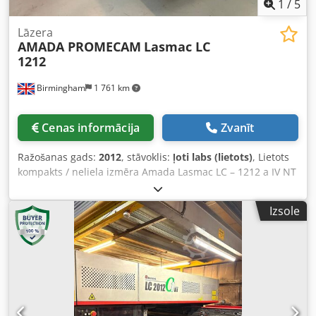
1
/
5
Lāzera
AMADA PROMECAM
Lasmac LC
1212
Birmingham
1 761 km
Cenas informācija
Zvanīt
Ražošanas gads:
2012
, stāvoklis:
ļoti labs (lietots)
, Lietots
kompakts / neliela izmēra Amada Lasmac LC – 1212 a IV NT
CNC līdzena galda 2D lāzergriešanas iekārta pārdošanai:
Pilnībā apkalpots, viens darba galds, ļoti tīra Amada LC –
Izsole
1212 a IV NT CNC lāzeriekārta – video pieejams
sludinājuma apakšā. Specifikācija: Pēdējie apkopju darbi,
ko veicis Amada UK: - Nesens turbopūtēja nomaiņa -
Jaunas lēcas un spoguļi uzstādīti 2022. gada augustā -
Pilna apkope veikta pie Amada UK - Ražošanas gads: 2012 -
Jauda: 2.5 kW Dkodpfx Aeimwcbjnder - Iekārtas modelis: LC
– 1212 a IV NT - Pārvietošanās veids: X ass – materiāla