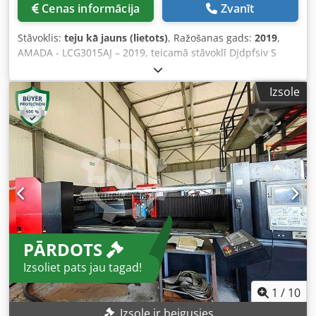
Cenas informācija
Zvanīt
kas nodrošina automātisku materiālu iekraušanu,
izkraušanu un paletes maiņu, lai nodrošinātu nepārtrauktu
Stāvoklis:
teju kā jauns (lietots)
, Ražošanas gads:
2019
,
ražošanu. -Vakuumiekārta materiālu apstrādei vēl vairāk
AMADA - LCG3015AJ – 2019, teicamā stāvoklī Djdpfsiv S
uzlabo produktivitāti, samazinot manuālo materiālu
Nqox Andjkr - Vadības sistēma: AMADA - Šķiedru lāzers
apstrādi. -Riedel divkontūru dzesētājs nodrošina efektīvu
2100 W - Galda izmērs: 3000 x 1500 mm ( x 2 ) - Darba
dzesēšanu gan lāzera avotam, gan optiskajiem
Izsole
stundas: 300 - Dokumentācija - Svars: 9400 kg - Iekārta ir
komponentiem, nodrošinot stabilu darbību. -Donaldson
pieslēgta elektrotīklam Augsto administratīvo izmaksu dēļ
Torit filtrēšanas sistēma efektīvi noņem izgarojumus un
(muitas noteikumi) nepiegādājam uz Turciju, Irānu,
metāla daļiņas, kas veidojas griešanas procesā, uzturot tīru
Krieviju un Baltkrieviju.
un drošu darba vidi. Dkedpfjzi Uc Nsx Ander -Šis pilnīgais
AMADA/Mitsubishi risinājums apvieno automatizāciju,
uzticamību, produktivitāti un integrētas dzesēšanas un
filtrēšanas sistēmas, padarot to par lielisku izvēli prasīgām
rūpnieciskās ražošanas vajadzībām.
PĀRDOTS
Izsoliet pats jau tagad!
1
/
10
Izsole ir beigusies