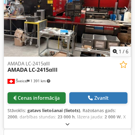
Pieejama dokumentācija. Ir iespējama apskate uz vietas.
Dsdpsv Ip R Asfx Andokr
1
/
6
AMADA LC-2415αIII
AMADA
LC-2415αIII
Šveice
1 391 km
Cenas informācija
Zvanīt
Stāvoklis:
gatavs lietošanai (lietots)
, Ražošanas gads:
2000
, darbības stundas:
23 000 h
, lāzera jauda:
2 000 W
, X
assis pārvietošanās distance:
2 520 mm
, Y ass
pārvietošanās attālums:
1 550 mm
, Z ass pārvietošanās