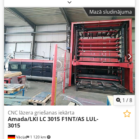
biezums 12 mm Maksimālais lokšņu svars 330 kg Ejas ceļš -
x ass 2520 mm Ejas ceļš - z ass 300 mm Ejas ceļš - y ass
Mazā sludinājuma
1550 mm Griešanas ātrums 20 m/min Ātrgaitas padeve
X/Y/Z 80/80/60 m/min Pozicionēšanas precizitāte ±0,01
mm/500 mm Atkārtojamība ±0,005 mm Galds augstums
820 mm Atveres izmērs 550x1550 mm Saspiestais gaiss
6/20 bar Kopējā jaudas prasība 10 kW Mašīnas svars
apmēram 6,5 t Vajadzīgā vieta aptuveni 2,5x5,7x2,3 m
Turbo pūtējs nomainīts pie 36 000 stundām Alphapac 0015
SP gaisa sausētājs Keller dūmgāzu nosūkšanas iekārta tips
Vario T 1.5A Kondicionieris RIEDEL PC 315.21-NE-LAS
Dkodpfx Aovxwytjndjr Lāzera radiācija atbilst 1. klasei
Iekārta tika regulāri apkopta
1
/
8
CNC lāzera griešanas iekārta
Amada/LKI
LC 3015 F1NT/AS LUL-
3015
Vācija
1 120 km