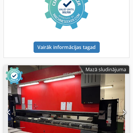
parametri: Attālums starp kolonnām: 2705 mm Gājiens:
200 mm Dziļums (līdz sānu rāmim): 420 mm Pievades
ātrums: 100 mm/s Darba ātrums: 10 mm/s Atgriešanās
ātrums: 100 mm/s Elektroenerģijas patēriņš: 10,5 kW
Ierīces izmēri: Garums: 4385 mm Platums: 2430 mm
Augstums: 2680 mm Svars: 6700 kg Komplektācija un
aprīkojums: Vadības ierīce: Amada skārienekrāns Augšējo
Vairāk informācijas tagad
instrumentu stiprinājums: Amada manuālais stiprinājums
Aizmugurējais atbalsts: X, R – automātiskais. Z1, Z2, Z3, Z4
– mehāniskais. Lāzera aizsardzība: CE – AKAS
automātiskais lāzers Ja jums ir vairāk jautājumu, mēs ar
Mazā sludinājuma
prieku atbildēsim. Dodjzrwc Djpfx Andekr