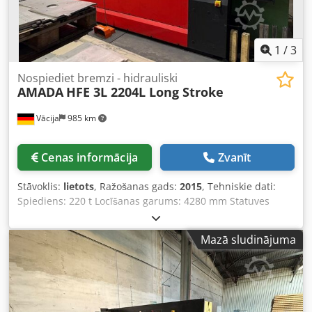
1
/
3
Nospiediet bremzi - hidrauliski
AMADA
HFE 3L 2204L Long Stroke
Vācija
985 km
Cenas informācija
Zvanīt
Stāvoklis:
lietots
, Ražošanas gads:
2015
, Tehniskie dati:
Spiediens: 220 t Locīšanas garums: 4280 mm Statuves
platums: 3760 mm Mašīnas svars aptuveni: 18 t AMADA
HFE 3L 2204L Long Stroke – 220 t CNC hidrauliskā
Mazā sludinājuma
locēšanas prese, 8 asis Pārdod AMADA HFE 3L 2204L Long
Stroke CNC locēšanas presi, kas ir jaunākās HFE paaudzes.
Mašīna tika izgatavota 2015. gada decembrī (ražošanas
gads 2016), un tā ir izcili labā stāvoklī, tehniskajā ziņā
nevainojama. Ar spiedienu 220 tonnas, locīšanas garumu