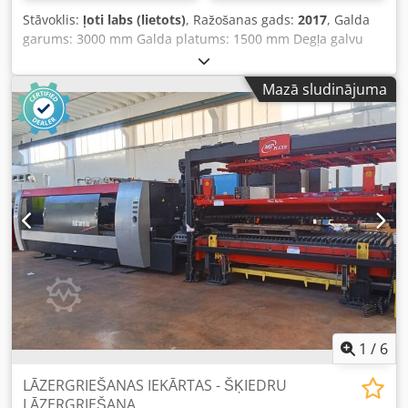
Stāvoklis:
ļoti labs (lietots)
, Ražošanas gads:
2017
, Galda
garums: 3000 mm Galda platums: 1500 mm Degļa galvu
skaits: 1 Vadības sistēma: FANUC AF3500i-C Kopējais
jaudas patēriņš: 3,5 kW Aparāta svars: apm. 12,5 t
Mazā sludinājuma
Nepieciešamā aizņemtā platība: apm. 12300 x 6000 x 2200
mm Modelis: Amada LCG3015 3,5kW Lāzerrezonators:
AF3500i-C Paliktņu mainītājs: LST 3015 G-sērija Vadītās ass:
X, Y, Z asis (trīs ass sinhroni vadāmas) Asu kustības
diapazons: 3070 x 1550 x 100 mm (Z-ass) Maksimālais
apstrādes materiāla biezums: - 20 mm konstrukciju
tērauds - 10 mm nerūsējošais tērauds - 8 mm alumīnijs
(A5052) Maksimālie apstrādes izmēri: 3070mm x 1550mm
Maksimālais vienlaicīgais padeves ātrums (X/Y): 170 m/min
Pozicionēšanas precizitāte: +/- 0,01 mm Dodjvwgu Dopfx
Andskr Maksimālā materiāla masa: 920 kg Nominālā jauda:
3500 W Apstrādes virsmas augstums: 840 mm Iekārtas
platums: 2840 mm Iekārtas augstums: 2166 mm Iekārtas
svars: 8 200 kg
1
/
6
LĀZERGRIEŠANAS IEKĀRTAS - ŠĶIEDRU
LĀZERGRIEŠANA