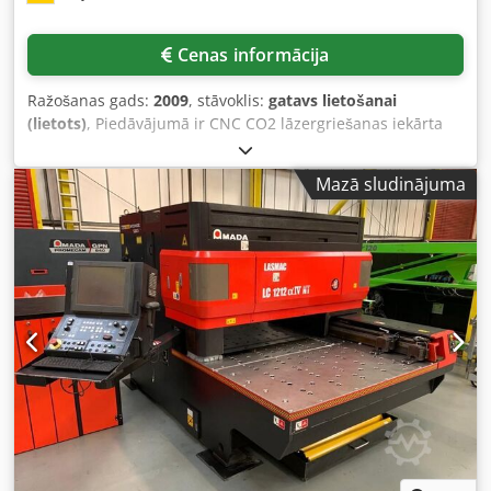
Cenas informācija
Ražošanas gads:
2009
, stāvoklis:
gatavs lietošanai
(lietots)
, Piedāvājumā ir CNC CO2 lāzergriešanas iekārta
Amada ar automatizētu LKI noliktavas sistēmu. 1) Lāzera
jauda: 4 kW (4000 W), pārvietošanās ceļi X/Y/Z: 3100
Mazā sludinājuma
mm/1550 mm/100 mm, maksimālā galda slodze: 920 kg,
maksimālais materiāla biezums tēraudam/nerūsošajam
tēraudam/alumīnijam: 20 mm/12 mm/10 mm, iekārtas
izmēri X/Y/Z: apm. 10000 mm/4300 mm/2100 mm, svars:
apm. 11000 kg. 2) Paletes: 8, griešanas paletes: 2,
izejmateriāls: 2/3, izkraušana: 4/3, maksimālais
izkraušanas augstums: 2200 mm, maksimālie materiāla
izmēri X/Y: 3050 mm/1525 mm, minimālais lokšņu izmērs:
2000 mm/1000 mm, augstums: 5400 mm. Ir pieejama
dokumentācija. Iespējama apskate uz vietas. Dkedpfx Anev
Rp S Sodsr