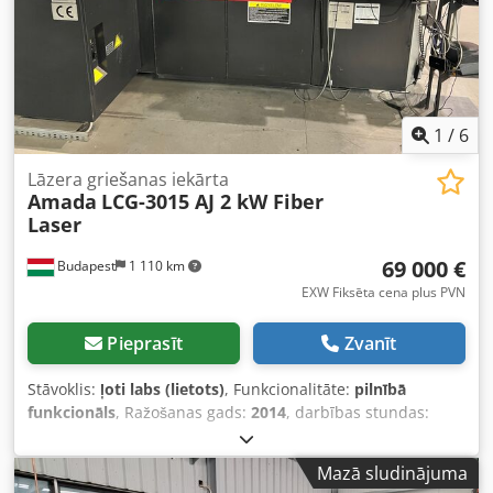
1
/
6
Lāzera griešanas iekārta
Amada
LCG-3015 AJ 2 kW Fiber
Laser
69 000 €
Budapest
1 110 km
EXW Fiksēta cena plus PVN
Pieprasīt
Zvanīt
Stāvoklis:
ļoti labs (lietots)
, Funkcionalitāte:
pilnībā
funkcionāls
, Ražošanas gads:
2014
, darbības stundas:
8 650 h
, vadības veids:
CNC vadība
, lāzera stundas:
8 650
h
, lāzera jauda:
2 000 W
, AMADA CNC šķiedru lāzers LCG-
Mazā sludinājuma
3015 AJ 2 kW Fiber, slīdošais galds, CT nr.: 84561000 /