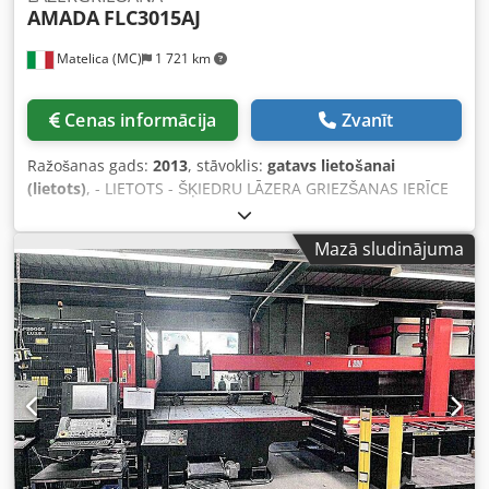
AMADA
FLC3015AJ
Matelica (MC)
1 721 km
Cenas informācija
Zvanīt
Ražošanas gads:
2013
, stāvoklis:
gatavs lietošanai
(lietots)
, - LIETOTS - ŠĶIEDRU LĀZERA GRIEZŠANAS IERĪCE
AR PALETES MAIŅAS UN IELĀDES/IZLĀDES SISTĒMU Dkjdpfx
Anovhc S Hsder X ASIS DARBĪBAS RADIUSS: 3270 mm Y ASIS
Mazā sludinājuma
DARBĪBAS RADIUSS: 1550 mm Z ASIS DARBĪBAS RADIUSS:
100 mm DARBA LAUKUMS: 3070 x 1550 mm PIEĻAUJAMĀ
SLODZE UZ DARBA VIRSMAS: 920 kg AVOTS: AJ2000 šķiedru
lāzers; 2000 W VADĪBAS BLOKS: AMADA AMNC3i SVARS:
11200 kg KOPĒJIE IZMĒRI: 10028 x 2900 x 2000 mm PIEZĪME:
AR IELĀDES/IZLĀDES SISTĒMU LKI modelis LST3015FLC-AJ,
ražošanas gads 2013; AUTOMĀTISKA SPRAUSLU MAIŅA