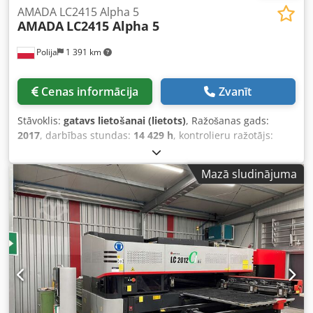
AMADA LC2415 Alpha 5
AMADA
LC2415 Alpha 5
Polija
1 391 km
Cenas informācija
Zvanīt
Stāvoklis:
gatavs lietošanai (lietots)
, Ražošanas gads:
2017
, darbības stundas:
14 429 h
, kontrolieru ražotājs:
AMADA
, kontroliera modelis:
AMNC 3i
, lāzera jauda:
3 500
W
, X assis pārvietošanās distance:
2 520 mm
, Y ass
Mazā sludinājuma
pārvietošanās attālums:
1 550 mm
, Z ass pārvietošanās
attālums:
300 mm
, kopējais svars:
7 700 kg
, kopējais
platums:
5 745 mm
, kopējais augstums:
2 271 mm
,
produkta garums (maks.):
2 630 mm
, asu skaits:
3
, Šī 3-asu
AMADA LC2415 Alpha 5 iekārta ir ražota 2017. gadā. Tās
maksimālā apstrādes laukuma izmēri ir 5 040 × 1 550 mm,
un tā ir aprīkota ar jaudīgu 3 500 W CO₂ lāzeru, kas spēj
griezt mīksto tēraudu un nerūsējošo tēraudu līdz 10 mm
biezumam. Mašīnas maksimālais vienlaicīgais
pārvietojuma ātrums ir 114 m/min, un tā spēj apstrādāt