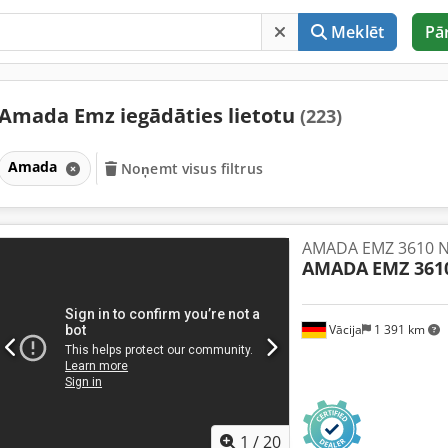
Meklēt
Pā
Amada Emz iegādāties lietotu
(223)
Amada
Noņemt visus filtrus
AMADA EMZ 3610 
AMADA
EMZ 361
Vācija
1 391 km
1
/
20