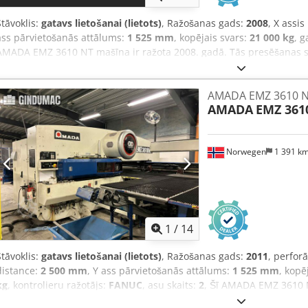
Stāvoklis:
gatavs lietošanai (lietots)
, Ražošanas gads:
2008
, X assi
ass pārvietošanās attālums:
1 525 mm
, kopējais svars:
21 000 kg
, g
AMADA EMZ 3610 NT mašīna ir ražota 2008. gadā. Tās presēšanas sp
materiālus ar biezumu līdz 4,5 mm, un galda maksimālā slodze ir 16
revolvera stacijām ar automātisko indeksēšanu un sasniedz 1000 sit
AMADA EMZ 3610 
augstas kvalitātes caurumošanas iespējas, apsveriet iespēju ieg
AMADA
EMZ 361
NT mašīnu. Sazinieties ar mums, lai saņemtu vairāk informācijas. •
attālums ar pozicionēšanu (X/Y): 5000 mm / 1525 mm • Maks. mater
ātrums (X/Y): 100 m/min / 80 m/min • Asu ātrums: 128 m/min • Pozic
Norwegen
1 391 k
Revolvera stacijas: 45 Codpfjzra Rwex Antjha • Automātiskās indeksē
pirms diviem gadiem, un katru gadu apkopota Amada • Revolvera ātr
1000 gājieni/minmašīna vairs nav pieslēgta strāvaiPapildus aprīkoj
augstas kvalitātes rezerves daļas, skatīt fotogrāfijas (sākotnējā cena
1
/
14
Stāvoklis:
gatavs lietošanai (lietots)
, Ražošanas gads:
2011
, perfor
distance:
2 500 mm
, Y ass pārvietošanās attālums:
1 525 mm
, kopē
kg
, kontrolieru ražotājs:
FANUC
, asu skaits:
2
, Šī AMADA EMZ 3610 N
2011. gadā. Tai ir Fanuc vadības sistēma, caurumošanas spēks 30