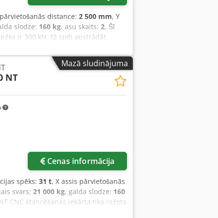
s pārvietošanās distance:
2 500 mm
, Y
alda slodze:
160 kg
, asu skaits:
2
, Šī
ēks ir 300 kN, tā spēj apstrādāt
0 kg. Mašīna ir aprīkota ar 45
ienu/min. ātrumu. Ja jūs meklējat
Mazā sludinājuma
NT
ādāties mūsu piedāvāto AMADA EMZ 3610
0 NT
 Spiedes spēks: 300 kN • Pārvietošanās
iāla biezums: 4,5 mm • Pārvietošanās
ionēšanas precizitāte: ±0,1 mm •
m
šanas stacijas: 2x B / 2x C • Pārbaudīta
ums: 30 apgr./min • Gājienu skaits:
ums, nav iekļauts cenā: instrumenti un
 80 000 €)
Cenas informācija
ācijas spēks:
31 t
, X assis pārvietošanās
jais svars:
21 000 kg
, galda slodze:
160
T CNC štancēšanas iekārta tika ražota
0 kN un darba laukums 2500 x 1525 mm,