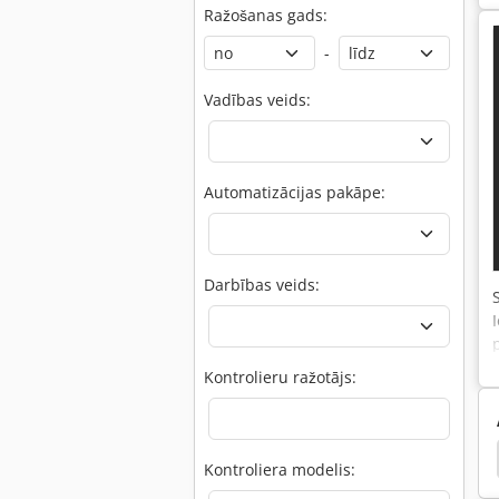
Ražošanas gads:
-
Vadības veids:
Automatizācijas pakāpe:
Darbības veids:
Kontrolieru ražotājs:
ējs
Trumpf Trumatic 500
Trumpf Quicksharp
Kontroliera modelis: