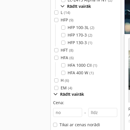
(2)
Rādīt vairāk
L
(14)
HFP
(9)
HFP 100-3L
(2)
HFP 170-3
(2)
HFP 130-3
(1)
HFT
(8)
HFA
(6)
HFA 1000 CII
(1)
HFA 400 W
(1)
H
(6)
EM
(4)
Rādīt vairāk
Cena:
-
Tikai ar cenas norādi