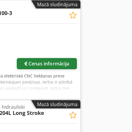
nuālais stiprinājums Aizmugurējais
Mazā sludinājuma
sardzība: CE – AKAS automātiskais
100-3
Cenas informācija
la elektriskā CNC liekšanas prese
triskajam piedziņai. Ierīce ir pilnībā
s apskatīt un izmēģināt. Ierīce tiek
s atbilstoši jūsu vajadzībām.
as datums: 2015.06 Liekšanas spēks:
Mazā sludinājuma
 hidrauliski
rums: 3340 mm Tehniskie parametri:
204L Long Stroke
 200 mm Dziļums (līdz sānu rāmim):
šanās ātrums: 100 mm/s
mm Platums: 2430 mm Augstums: 2680
mada skārienekrāns Augšējo