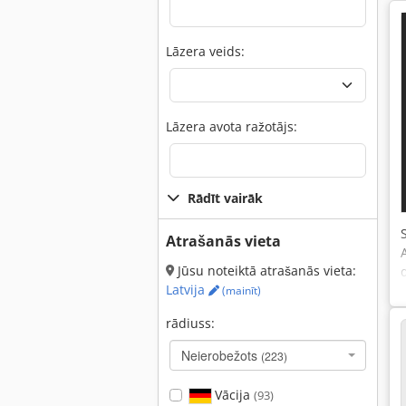
Lāzera veids:
Lāzera avota ražotājs:
Rādīt vairāk
Atrašanās vieta
Jūsu noteiktā atrašanās vieta:
Latvija
(mainīt)
rādiuss:
Neierobežots
(223)
Vācija
(93)