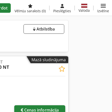
rdot
Valoda
Vēlmju saraksts
(0)
Pieslēgties
Izvēlne
Atbilstība
Mazā sludinājuma
NT
0 NT
Cenas informācija