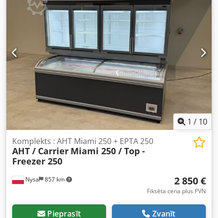
1
/
10
Komplekts : AHT Miami 250 + EPTA 250
AHT / Carrier
Miami 250 / Top -
Freezer 250
2 850 €
Nysa
857 km
Fiksēta cena plus PVN
Pieprasīt
Zvanīt