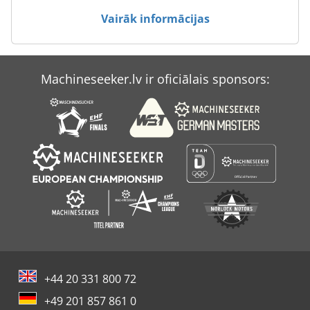
Mc Km 250
Vairāk informācijas
Panhans 250
Prebena Orkan 200
Machineseeker.lv ir oficiālais sponsors:
Vermeer Rt 200
Vermeer Rt 450
+44 20 331 800 72
+49 201 857 861 0