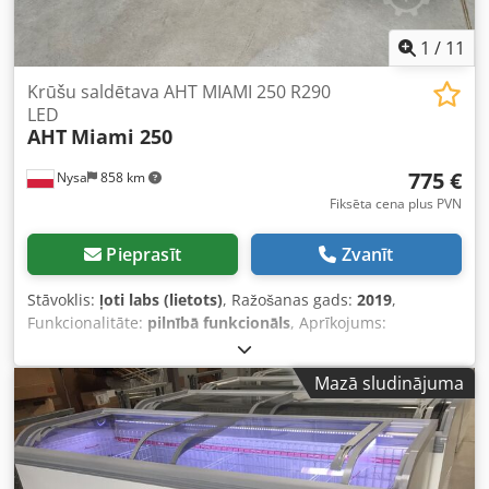
1
/
11
Krūšu saldētava AHT MIAMI 250 R290
LED
AHT
Miami 250
775 €
Nysa
858 km
Fiksēta cena plus PVN
Pieprasīt
Zvanīt
Stāvoklis:
ļoti labs (lietots)
, Ražošanas gads:
2019
,
Funkcionalitāte:
pilnībā funkcionāls
, Aprīkojums:
apgaismojums, saldētava
, Saldētava / Dziļā saldētava AHT
MIAMI 250 AD (-)/(U) R290 Lietota iekārta - Ļoti labā
Mazā sludinājuma
stāvoklī. AD - Pusautomātiska atkausēšana
AUKSTUMAGENTS - R290 Dcjdoxyd Dkopfx Acyok
Ražošanas gads: 2016–2019 Dzesēšanas temperatūra: +3°C
līdz +15°C Dziļās saldēšanas temperatūra: -18°C līdz -23°C
Izcilais AHT LED iekšējais apgaismojums preču vēl