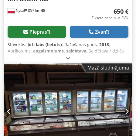
650 €
Nysa
857 km
Fiksēta cena plus PVN
Pieprasīt
Zvanīt
Stāvoklis:
ļoti labs (lietots)
, Ražošanas gads:
2018
,
Aprīkojums:
apgaismojums, saldētava
, Saldētava / dziļās
saldēšanas lāde AHT MIAMI 185 AD (U) R290 Lietota iekārta
– ļoti labā stāvoklī – pārbaudīta un pilnībā funkcionējoša.
Mazā sludinājuma
AD – Pusautomātiska atkušņošanas sistēma Dzesēšanas
aģents – R290 Dzesēšana: +3 °C līdz +15 °C Dziļā saldēšana:
-18 °C līdz -23 °C AHT LED iekšējais apgaismojums
nodrošina vēl pievilcīgāku preču prezentāciju Īpašība:
gatava lietošanai (vienkārši pieslēgt) Piegādes izmaksas
atkarīgas no svara, tilpuma un it īpaši no attāluma.
Pieprasot piedāvājumu, svarīgi norādīt: piegādes adresi
(pasta indekss un pilsēta). Par papildu detaļām
nepieciešama telefona saruna, tādēļ lūdzam sazināties ar
mums telefoniski, lai precizētu transporta izmaksas un
citas piegādes nianses. Mūsu kontaktinformācija atrodama