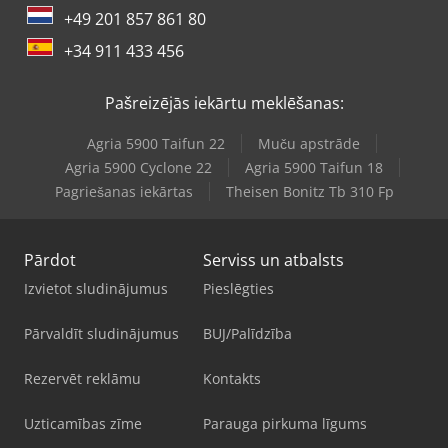
+49 201 857 861 80
+34 911 433 456
Pašreizējās iekārtu meklēšanas:
Agria 5900 Taifun 22
Muču apstrāde
Agria 5900 Cyclone 22
Agria 5900 Taifun 18
Pagriešanas iekārtas
Theisen Bonitz Tb 310 Fp
Pārdot
Serviss un atbalsts
Izvietot sludinājumus
Pieslēgties
Pārvaldīt sludinājumus
BUJ/Palīdzība
Rezervēt reklāmu
Kontakts
Uzticamības zīme
Parauga pirkuma līgums