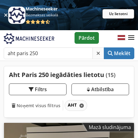
Machineseeker
Uz lietotni
Bezmaksas veikalā
Pārdot
Meklēt
Aht Paris 250 iegādāties lietotu
(15)
Filtrs
Atbilstība
AHT
Noņemt visus filtrus
Mazā sludinājuma