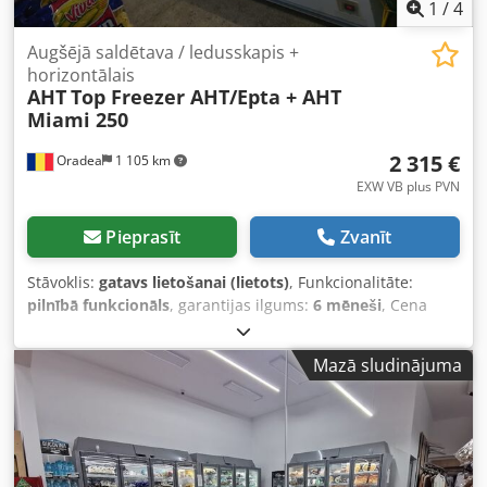
1
/
4
Augšējā saldētava / ledusskapis +
horizontālais
AHT
Top Freezer AHT/Epta + AHT
Miami 250
2 315 €
Oradea
1 105 km
EXW VB plus PVN
Pieprasīt
Zvanīt
Stāvoklis:
gatavs lietošanai (lietots)
, Funkcionalitāte:
pilnībā funkcionāls
, garantijas ilgums:
6 mēneši
, Cena
pieejama šādai konfigurācijai: Augšējais saldētavas skapis
AHT Kinley vai Epta 250 kombinācijā ar nerefurbišētu
Mazā sludinājuma
horizontālo vitrīnu AHT Miami, taču pilnībā pārbaudītu, ar
komplektētu plauktu un sadalītāju sistēmu iekštelpā, kā arī
nomainītām stikla vāka blīvgumijām. Fun Ice SRL ir AHT
pārstāvis Rumānijā jau vairāk nekā 25 gadus. AHT jaunu
un lietotu iekārtu izplatītājs. Ātra piegāde, visā pasaulē.