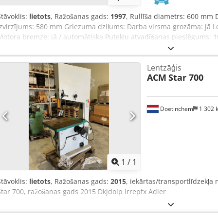
Stāvoklis:
lietots
, Ražošanas gads:
1997
, Rullīša diametrs: 600 mm 
izvirzījums: 580 mm Griezuma dziļums: Darba virsma grozāma: jā L
Motora bremze: jā / automātiska Putekļu atvadīšanas pieslēgums:
1150 mm Iekārtas platums: 850 mm Iekārtas augstums: 2100 mm Sv
Lentzāģis
ACM
Star 700
Doetinchem
1 302
Pieprasīt va
1
/
1
Stāvoklis:
lietots
, Ražošanas gads:
2015
, iekārtas/transportlīdzekļ
Star 700, ražošanas gads 2015 Dkjdolp Irrepfx Adier