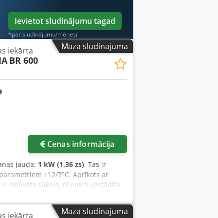
Ievietot sludinājumu tagad
*par sludinājumu/mēnesī
Mazā sludinājuma
s iekārta
MA
BR 600
Cenas informācija
anas jauda:
1 kW (1,36 zs)
, Tas ir
parametriem +12/7°C. Aprīkots ar
 iebūvēts sūknis, rūpnīcā uzstādīta
nsports nav iekļauts iekārtas cenā.
Dkodpfxjy Tmixe Adisr
Mazā sludinājuma
s iekārta