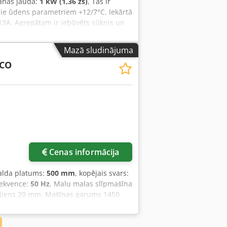
anas jauda:
1 kW (1,36 zs)
, Tas ir
ie ūdens parametriem +12/7°C. Iekārtā
513A. Agregātam ir iebūvēts sūknis un
ūts no mūsu noma iekārtu parka.
ttiecas uz Latvijas teritoriju).
Mazā sludinājuma
RCO
Cenas informācija
galda platums:
500 mm
, kopējais svars:
frekvence:
50 Hz
, Malu malas slīpmašīna
ājiens 20 mm. Mašīnas garums 1450
regulējama). Aizmugurējā puse
 2,5 kW, 2 ātrumi. Slīpēšanas ātrums
iek nostiepta pneimatiski. Djdpfxer