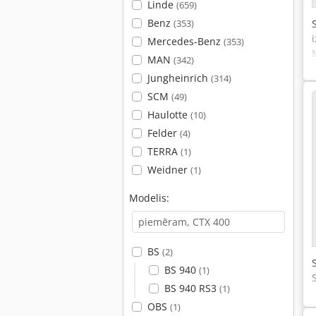
Linde
(659)
Benz
(353)
Mercedes-Benz
(353)
MAN
(342)
Jungheinrich
(314)
SCM
(49)
Haulotte
(10)
Felder
(4)
TERRA
(1)
Weidner
(1)
Modelis:
BS
(2)
BS 940
(1)
BS 940 RS3
(1)
OBS
(1)