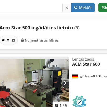
Meklēt
Pā
Acm Star 500 iegādāties lietotu
(9)
ACM
Noņemt visus filtrus
Lentas zāģis
ACM
Star 600
Egenhofen
1 318 k
1
/
5