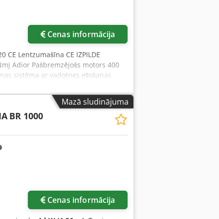
Cenas informācija
20 CE Lentzumašīna CE IZPILDE
Nmj Adior Pašbremzējošs motors 400
nas sistēma ar vadotnes eļļošanas
ā avārijas izslēgšanas poga Izturīgi
 uz spararatiem Gravitācijas asmens
Mazā sludinājuma
palaidējs Asmens sprieguma rādītājs
MA
BR 1000
ns drošību Asmens platums: maks. 90
apakšējā asmens vadotne ar bronzas
zontāla transportēšanas palete RA260
 Elektroniska ātruma variators
Cenas informācija