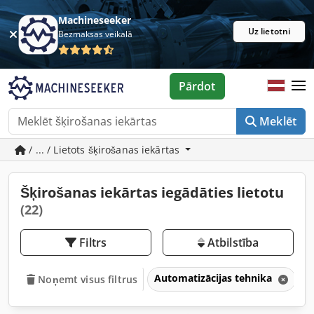
Machineseeker
Uz lietotni
Bezmaksas veikalā
Pārdot
Meklēt
/ ... / Lietots šķirošanas iekārtas
Šķirošanas iekārtas iegādāties lietotu
(22)
Filtrs
Atbilstība
Automatizācijas tehnika
Š
Noņemt visus filtrus