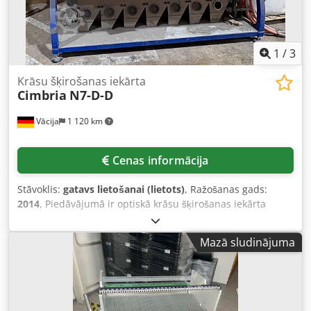
1
/
3
Krāsu šķirošanas iekārta
Cimbria
N7-D-D
Vācija
1 120 km
Cenas informācija
Stāvoklis:
gatavs lietošanai (lietots)
, Ražošanas gads:
2014
, Piedāvājumā ir optiskā krāsu šķirošanas iekārta
Cimbria beramām kravām. Nominālā caurlaidība: apm. 7
t/h, renes: 7, šķirošanas platums: apm. 1200 mm,
Mazā sludinājuma
maksimālais defektu grupu skaits: 16, izmešanas
precizitāte: +/-0,5 mm, precizitāte: virs 99%, ieejas
augstums: apm. 2500 mm. Iekārtas izmēri (X/Y/Z): apm.
3500 mm/1800 mm/2200 mm, svars: apm. 1200 kg. Ir
pieejama dokumentācija. Iespējama apskate uz vietas.