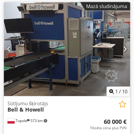
Mazā sludinājuma
1
/
10
Sūtījumu šķirotājs
Bell & Howell
60 000 €
Topole
573 km
Fiksēta cena plus PVN