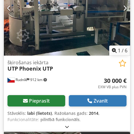
labprāt atbildēsim pa tālruni. Rakstisku pasūtījumu
iespējams veikt pa e-pastu vai faksu.
1
/
6
šķirošanas iekārta
UTP
Phoenix UTP
30 000 €
Rudník
912 km
EXW VB plus PVN
Pieprasīt
Zvanīt
Stāvoklis:
labi (lietots)
, Ražošanas gads:
2014
,
Funkcionalitāte:
pilnībā funkcionāls
,
iekārtas/transportlīdzekļa numurs:
16052871
, kopējais
platums:
3 310 mm
, kopējais garums:
3 943 mm
, kopējais