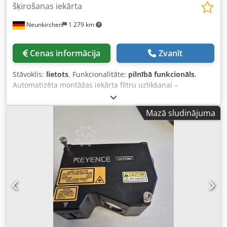
šķirošanas iekārta
Neunkirchen
1 279 km
Cenas informācija
Zvanīt
Stāvoklis:
lietots
, Funkcionalitāte:
pilnībā funkcionāls
,
Automatizēta montāžas iekārta filtru uzlikšanai –
piemērota Arburg iesmidzināšanas presēm Tiek pārdota
pilna montāžas iekārta, kas iepriekš bija uzstādīta uz
Mazā sludinājuma
Arburg iesmidzināšanas preses. Iekārta tika izmantota
filtru precīzai un automatizētai ievietošanai plastmasas
detaļās. Tā ir modulāra, piemērota integrācijai esošajās
ražošanas līnijās vai kā pamats jauniem automatizācijas
projektiem. Aprīkojums & komponentes - Stabils rāmis no
alumīnija Item profiliem Izturīgs, modulāri paplašināms,
viegli pielāgojams - Siemens vadības bloks Rūpnieciskai
lietošanai paredzēts PLC vienmērīgiem un drošiem
procesiem - Festo vārsti un pneimatiskie cilindri Vairāki
cilindri un magnētiskie vārsti, kārtīgi uzstādīti, labi
pieejami - Integrēta transportlente Ražoto detaļu izvešanai