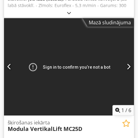
labā stāvoklī. - Zīmols: Euroflex - 5,3 m/min - Garums: 300
cm - Platums: 50 cm - Darba augstums: 85 cm + 20 cm
regulējamas kājas Dodpfx Amovyllgozock - Barošana: 400V
Mazā sludinājuma
1
/
6
šķirošanas iekārta
Modula VertikalLift
MC25D