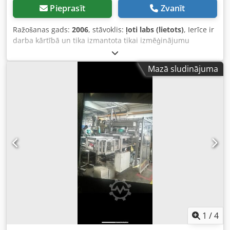
Pieprasīt
Zvanīt
Ražošanas gads:
2006
, stāvoklis:
ļoti labs (lietots)
, Ierīce ir
darba kārtībā un tika izmantota tikai izmēģinājumu
nolūkos. Tvertnes piltuve ir komplektā. Dedpjh Im Eqjfx
Amzock
Mazā sludinājuma
1
/
4