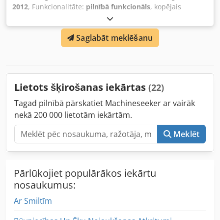
2012
, Funkcionalitāte:
pilnībā funkcionāls
, kopējais
platums:
3 400 mm
, kopējais garums:
250 mm
, kopējais
augstums:
1 900 mm
, Aprīkojums:
dokumentācija /
Saglabāt meklēšanu
rokasgrāmata
, Unitec šķirošanas iekārta, šķiro pēc izmēra,
apmēram 1000 kg stundā Dcsdpfx Amjxwmtcjzsk
Lietots šķirošanas iekārtas
(22)
Tagad pilnībā pārskatiet Machineseeker ar vairāk
nekā 200 000 lietotām iekārtām.
Meklēt
Pārlūkojiet populārākos iekārtu
nosaukumus:
Ar Smiltīm