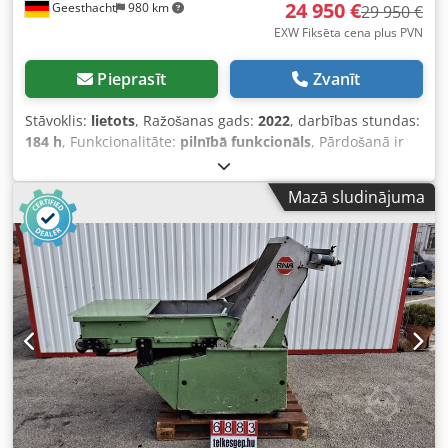
24 950 €
Geesthacht
980 km
29 950 €
EXW Fiksēta cena plus PVN
Pieprasīt
Zvanīt
Stāvoklis:
lietots
, Ražošanas gads:
2022
, darbības stundas:
184 h
, Funkcionalitāte:
pilnībā funkcionāls
, Pārdošanā ir
divi lietoti Modula vertikālie pacēlāji MC25D, 1.4. versija,
katrs par 24 950 eiro (bez PVN). Abas sistēmas ir pilnībā
Mazā sludinājuma
funkcionālas, tām ir veikta regulāra apkope, un tās var
apskatīt darba laikā pēc iepriekšējas vienošanās. Ideāli
piemērotas, lai ietaupītu vietu un nodrošinātu efektīvu
mazu detaļu, rezerves daļu vai pasūtījumu komplektēšanas
materiālu uzglabāšanu. Abu iekārtu specifikācijas,
izgatavošanas gads – 2022, katrai ir tikai 23 darba dienas.
Modelis: Modula vertikālais pacēlājs MC25D, 1.4. versija
Daudzums: 2 pacēlāji Izgatavošanas gads: 2022 Darba
laiks: apmēram 23 darba dienas katram Kopējie izmēri
mm: 6300 (garums) x 7300 (augstums) x 3000 (platums)
Stāvoklis: lietots, tehniskiski nevainojams Pielietojums:
automātiska vertikālā uzglabāšanas un komplektēšanas