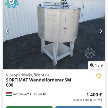
Skaitītāju plāksne: 3F + N + PE, Vadības spriegums: 24 VDC,
Barošanas spriegums: 400 V, 25 A (maks.) Produkta izmēri:
min. 150x150x5mm, svars 0,1kg; maks. 400x280x40mm,
svars 2kg Ietilpība: 4500 konteineri stundā Kopējais
garums: 38 m Dcjdpfxsixl S Re Amzsk Platums: 7 m Ievades
staciju skaits: 3 gab. Spārnu skaits: 114 gab. Izlādes izeju
kopskaits: 201, no tām 120 vienā pusē un 81 otrā pusē
Motoru skaits: 2 gab. Iekārtas atrašanās vieta: 89-600
Chojnice/Polija Iekārta ir demontēta, uzglabāta sausumā
un gatava nosūtīšanai. Ja rodas interese, lūdzu, sazinieties.
1
/
9
Vibropadevējs, šķirotājs,
SORTIMAT Wendelförderer
SM
600
1 400 €
Tatabánya
1 119 km
Fiksēta cena plus PVN