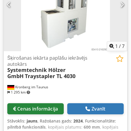
1
/
7
Šķirošanas iekārta paplāšu iekrāvējs
autokārs
Systemtechnik Hölzer
GmbH
Traystapler TL 4030
Kronberg im Taunus
1 295 km
Cenas informācija
Zvanīt
Stāvoklis:
jauns
, Ražošanas gads:
2024
, Funkcionalitāte:
pilnībā funkcionāls
, kopējais platums:
600 mm
, kopējais