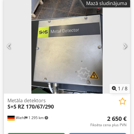
Mazā sludinājuma
1
/
8
Metāla detektors
S+S
RZ 170/67/290
2 650 €
Wiehl
1 295 km
Fiksēta cena plus PVN