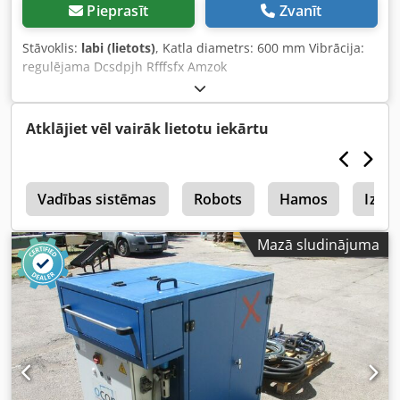
Pieprasīt
Zvanīt
Stāvoklis:
labi (lietots)
, Katla diametrs: 600 mm Vibrācija:
regulējama Dcsdpjh Rfffsfx Amzok
Atklājiet vēl vairāk lietotu iekārtu
0
Vadības sistēmas
Robots
Hamos
Izslē
Mazā sludinājuma