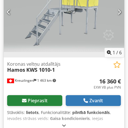
1
/
6
Koronas veltņu atdalītājs
Hamos
KWS 1010-1
16 360 €
Kreuzlingen
1 463 km
EXW VB plus PVN
Pieprasīt
Zvanīt
Stāvoklis:
lietots
, Funkcionalitāte:
pilnībā funkcionāls
,
ievades strāvas veids:
Gaisa kondicionieris
, ieejas
spriegums:
220 V
, Aprīkojums:
apgaismojums
, Pārdošanā