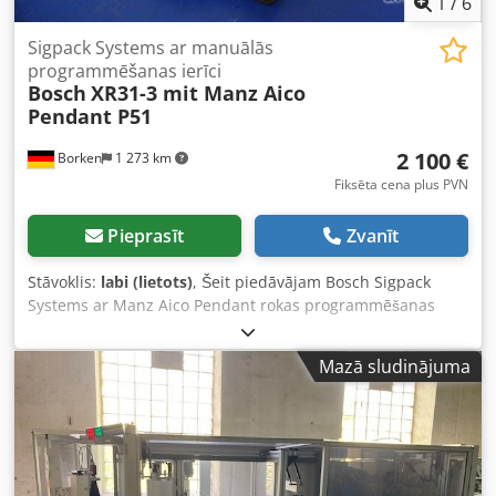
1
/
6
Sigpack Systems ar manuālās
programmēšanas ierīci
Bosch
XR31-3 mit Manz Aico
Pendant P51
2 100 €
Borken
1 273 km
Fiksēta cena plus PVN
Pieprasīt
Zvanīt
Stāvoklis:
labi (lietots)
, Šeit piedāvājam Bosch Sigpack
Systems ar Manz Aico Pendant rokas programmēšanas
ierīci. Bosch Sigpack Systems ar Manz Aico Pendant rokas
programmēšanas ierīci Bosch Sigpack Systems XR31-3
Mazā sludinājuma
Dedpfxjzdrzro Amzock ar Manz Aico Pendant P51 rokas
programmēšanas ierīci 80017134 Bosch Sigpack Systems
Tips: XR31-3 Manz rokas programmēšanas ierīce Tips:
80017134 Stāvoklis: lietots Piegādes komplekts: (skatīt
attēlu) (Tehniskie dati un specifikācijas var tikt mainīti,
iespējamās kļūdas tiek izslēgtas!) Papildu jautājumus mēs