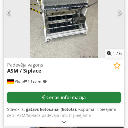
Dodpfjxxl Nlsx Amzock
1
/
6
Padevēja vagons
ASM / Siplace
Vācija
1 120 km
Cenas informācija
Stāvoklis:
gatavs lietošanai (lietots)
, Kopumā ir pieejami
četri ASM/Siplace padevēja rati. Ir pieejama
dokumentācija. Ir iespējama apskate uz vietas. Dedpsv I U
H Aofx Amzock