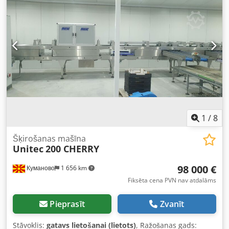
1
/
8
Šķirošanas mašīna
Unitec
200 CHERRY
98 000 €
Куманово
1 656 km
Fiksēta cena PVN nav atdalāms
Pieprasīt
Zvanīt
Stāvoklis:
gatavs lietošanai (lietots)
, Ražošanas gads: