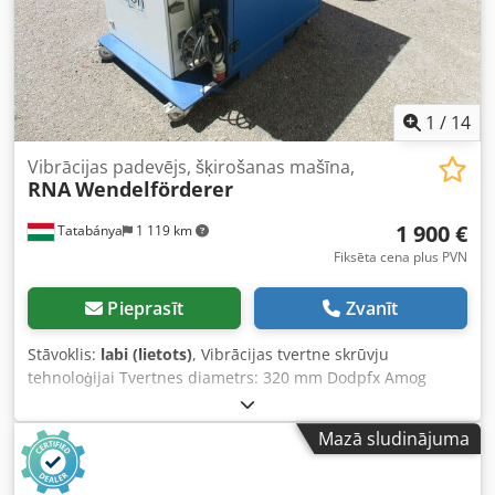
1
/
14
Vibrācijas padevējs, šķirošanas mašīna,
RNA
Wendelförderer
1 900 €
Tatabánya
1 119 km
Fiksēta cena plus PVN
Pieprasīt
Zvanīt
Stāvoklis:
labi (lietots)
, Vibrācijas tvertne skrūvju
tehnoloģijai Tvertnes diametrs: 320 mm Dodpfx Amog
Anduozock
Mazā sludinājuma