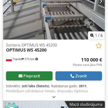
1
/
6
Sorteris OPTIMUS WS 45200
OPTIMUS
WS 45200
110 000 €
Topole
573 km
Fiksēta cena plus PVN
Pieprasīt
Zvanīt
Stāvoklis:
ļoti labs (lietots)
, Ražošanas gads:
2011
,
Piedāvājam pārdošanai lietotu, divpusēju Optimus
šķirošanas sistēmu. Tā ir Optisorter ierīce, modelis WS
45200. Sistēma ir pilnībā demontēta un sagatavota
Mazā sludinājuma
transportēšanai. Tehniskie dati: Ražošanas gads: 2011