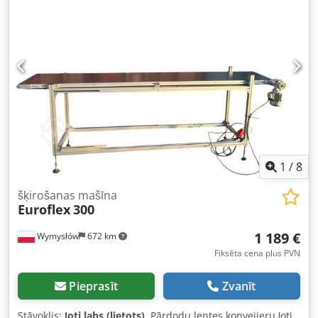
1
/
8
šķirošanas mašīna
Euroflex
300
1 189 €
Wymysłów
672 km
Fiksēta cena plus PVN
Pieprasīt
Zvanīt
Stāvoklis:
ļoti labs (lietots)
, Pārdodu lentes konveijeru ļoti