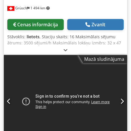
Grüsch
1 494 km
Cenas informācija
Zvanīt
Stāvoklis:
lietots
, Staciju skaits: 16 Maksimālais sējumu
ātrums: 3500 sējumi/h Maksimālais lokšņu izmērs: 32 x 47
cm Šūšanas un salocīšanas agregāts: SPF-10 Priekšējās
apgriešanas agregāts: FC 20 Dcodpfxov E R H Ts Abmsk
Mazā sludinājuma