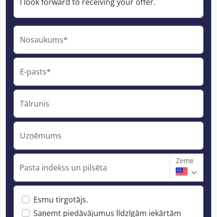
Nosaukums*
E-pasts*
Tālrunis
Uzņēmums
Zeme
Pasta indekss un pilsēta
Esmu tirgotājs.
Saņemt piedāvājumus līdzīgām iekārtām