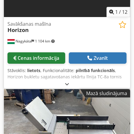
1
/
12
Savākšanas mašīna
Horizon
Nagykáta
1 104 km
Cenas informācija
Zvanīt
Stāvoklis:
lietots
, Funkcionalitāte:
pilnībā funkcionāls
,
Horizon bukletu sagatavošanas iekārtu līnija TC-8a tornis
TC-8b tornis SPF-20 skavošanas un locīšanas modulis FC-20
apgriešanas modulis Dcodpfx Asvgvyujbmjk Papīra izmērs:
Mazā sludinājuma
no A5 līdz B3