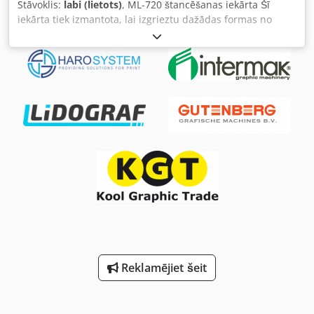
Stāvoklis:
labi (lietots)
, ML-720 štancēšanas iekārta Šī
iekārta tiek izmantota, lai izgrieztu dažādas formas no
štancēšanas matricas, izmantojot tādus materiālus kā
papīrs, kartons, āda, plastmasa u.c. Pēc apkopes
pārbaudes iekārta ir gatava darbam. Formāts: 720 x 510
mm Svars: 1800 kg Barošanas spriegums: 380 V Motors: 2,2
kW Aprīkojums: – Elektromagnētiskais sajūgs un bremze
Djdpfx Abszlahiomjck – Ātri montējams rāmis – 3 darbības
režīmi: nepārtraukts, ar aizturi, manuāls – Centrāla
smēršanas sistēma – Aizsargierīces – Darbinstrumenti un
lietošanas instrukcija ar nepieciešamo dokumentāciju.
Reklamējiet šeit