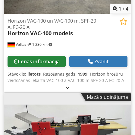
iekārta ar 2 x Hohner 43/6S šūšanas galvām - HTS-40 trīs-
nažu apgriezējs - PK-30 izmešanas modulis - Lentu
1
/
4
konveijera izvadlenta ar pārklājumu
Horizon VAC-100 un VAC-100 m, SPF-20
A, FC-20 A
Horizon
VAC-100 models
Volkach
1 230 km
Cenas informācija
Zvanīt
Stāvoklis:
lietots
, Ražošanas gads:
1999
, Horizon brošūru
veidošanas iekārta VAC-100 a VAC-100 m SPF-20 A FC-20 A
Piedāvājums sastāv no: - Salikšanas tornis VAC-100a -
Salikšanas tornis VAC-100m - Skavošana un locīšana SPF-
Mazā sludinājuma
20A - Priekšējas malā griešanas ierīce FC-20A Horizon VAC-
100a / Horizon VAC-100m Iesūkšanas gaisa salikšanas
iekārtas - Tehnoloģija: Touch & Work - Modelis: Sūkšanas
un pūšanas gaisa salikšanas tornis - Staciju skaits: 10 katrā
tornī - Kļūdu novēršana: Nepienākušu, dubultlapu un
iestrēgšanas kontrole - Uzdevumu atmiņa: 9 atmiņas vietas