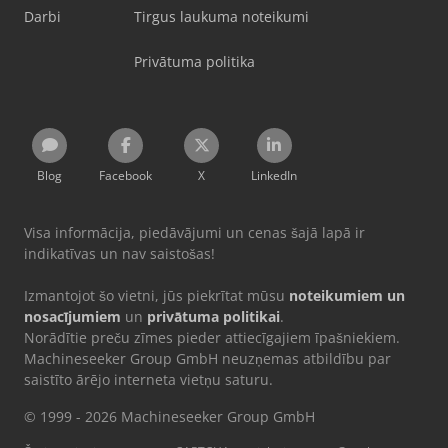
Darbi
Tirgus laukuma noteikumi
Privātuma politika
Blog
Facebook
X
LinkedIn
Visa informācija, piedāvājumi un cenas šajā lapā ir
indikatīvas un nav saistošas!
Izmantojot šo vietni, jūs piekrītat mūsu
noteikumiem un
nosacījumiem
un
privātuma politikai
.
Norādītie preču zīmes pieder attiecīgajiem īpašniekiem.
Machineseeker Group GmbH neuzņemas atbildību par
saistīto ārējo interneta vietņu saturu.
© 1999 - 2026 Machineseeker Group GmbH