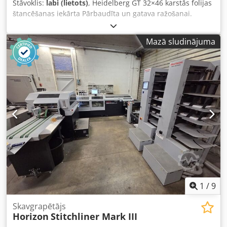
Stāvoklis:
labi (lietots)
, Heidelberg GT 32×46 karstās folijas
štancēšanas iekārta Pārbaudīta un gatava ražošanai.
Iekārta ir gatava karstās folijas štancēšanai un griešanai.
Iekārtas formāts: 32x46 cm Spiediena spēks: 60 t
Mazā sludinājuma
Dcedpfxozgc U Uo Abmsk Papīra svars: 600 gsm Darbības
ātrums: 4000 loksnes/stundā Šis modelis paredzēts karstās
štancēšanas darbiem un ir aprīkots ar lielu sildīšanas
plāksni. Svars: 2300 kg Turētājs ražots uzņēmumā Hakro.
Komplektā ietilpst rāmis, pildvielas un tipogrāfijas
slēdzenes.
1
/
9
Skavgrapētājs
Horizon
Stitchliner Mark III