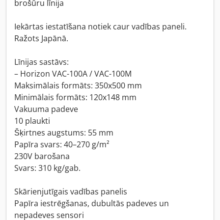
brošūru līnija
Iekārtas iestatīšana notiek caur vadības paneli.
Ražots Japānā.
Līnijas sastāvs:
– Horizon VAC-100A / VAC-100M
Maksimālais formāts: 350x500 mm
Minimālais formāts: 120x148 mm
Vakuuma padeve
10 plaukti
Šķirtnes augstums: 55 mm
Papīra svars: 40–270 g/m²
230V barošana
Svars: 310 kg/gab.
Skārienjutīgais vadības panelis
Papīra iestrēgšanas, dubultās padeves un
nepadeves sensori