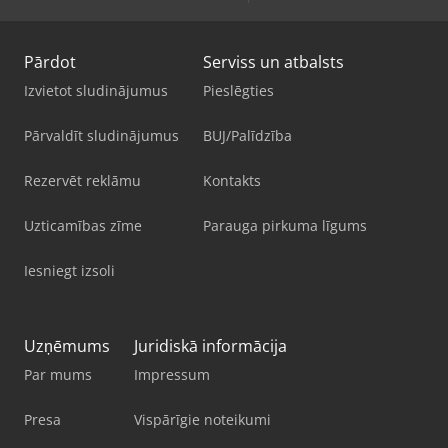
Pārdot
Serviss un atbalsts
Izvietot sludinājumus
Pieslēgties
Pārvaldīt sludinājumus
BUJ/Palīdzība
Rezervēt reklāmu
Kontakts
Uzticamības zīme
Parauga pirkuma līgums
Iesniegt izsoli
Uzņēmums
Juridiskā informācija
Par mums
Impressum
Presa
Vispārīgie noteikumi