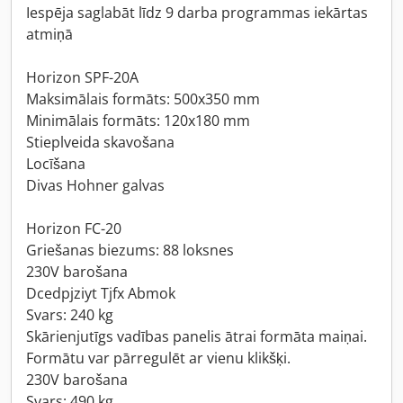
Iespēja saglabāt līdz 9 darba programmas iekārtas
atmiņā
Horizon SPF-20A
Maksimālais formāts: 500x350 mm
Minimālais formāts: 120x180 mm
Stieplveida skavošana
Locīšana
Divas Hohner galvas
Horizon FC-20
Griešanas biezums: 88 loksnes
230V barošana
Dcedpjziyt Tjfx Abmok
Svars: 240 kg
Skārienjutīgs vadības panelis ātrai formāta maiņai.
Formātu var pārregulēt ar vienu klikšķi.
230V barošana
Svars: 490 kg