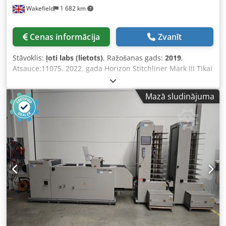
Wakefield
1 682 km
Cenas informācija
Zvanīt
Stāvoklis:
ļoti labs (lietots)
, Ražošanas gads:
2019
,
Atsauce:11075. 2022. gada Horizon Stitchliner Mark III Tikai
8,35 miljoni saražotu grāmatu! Jaunākās paaudzes, pilnībā
automātiskā lokšņu kologēšanas un brošūru
Mazā sludinājuma
stieplešūšanas sistēma. Iezīmes: Dodpoywlifsfx Abmjck -
Vienkārša un ātra iestatīšana, ko var veikt arī ne-
specializēti apdares operatori - Strādā ar plakanām 4 lapu
sekcijām - Nav nepieciešama iepriekšēja salocīšana -
Integrēts automātiskās iestatīšanas trīs-naža apgriezējs -
Augstas kvalitātes grāmatas ar precīzu muguriņas
izveidojumu Komplektācijā: - 12 staciju (1 x VAC 600Ha + 1
x VAC 600Hm) un 6 staciju torņa vakuuma kologētāji ar
skārienjutīgu vadību, dubultlapu un bezlapu kontroli - ST-
40 izklājējs - ACF-40 uzkrājējs/salocītājs ar dubultu vārtu
salocīšanas funkciju - SPF-40 stieplešūšanas iekārta ar 4 x
Hohner 43/6S šūšanas galvām - SPF-40 stieplešūšanas