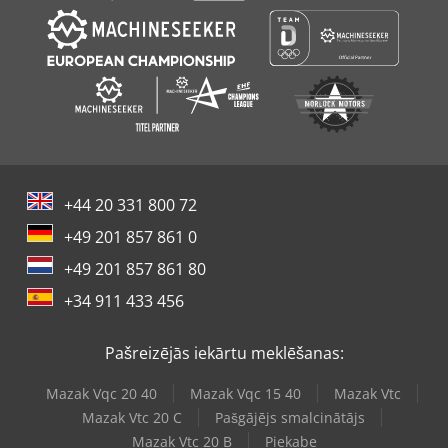
+44 20 331 800 72
+49 201 857 861 0
+49 201 857 861 80
+34 911 433 456
Pašreizējās iekārtu meklēšanas:
Mazak Vqc 20 40
Mazak Vqc 15 40
Mazak Vtc
Mazak Vtc 20 C
Pašgājējs smalcinātājs
Mazak Vtc 20 B
Piekabe