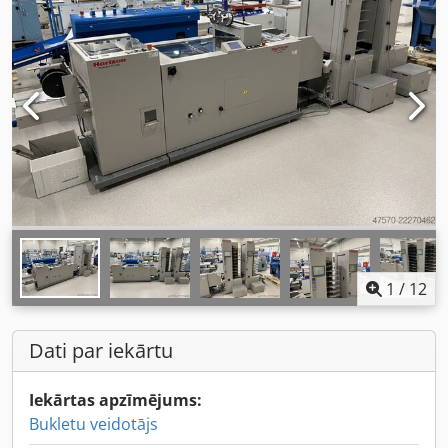
1
/
12
Dati par iekārtu
Iekārtas apzīmējums:
Bukletu veidotājs