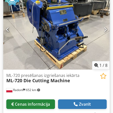
Līdz 27 000 A4 loksnes stundā (atkarībā no materiāla un
locīšanas) - Iekraušanas kapacitāte: Līdz 500 loksnēm -
Elektriskās prasības: 240V, 50/60 Hz - Izmēri: 1240 mm x
555 mm x 1360 mm - Svars: 118 kg
1
/
8
ML-720 presēšanas izgriešanas iekārta
ML-720 Die Cutting Machine
Radom
652 km
Cenas informācija
Zvanīt