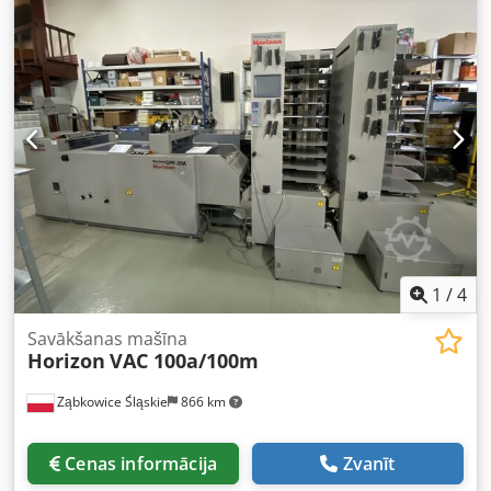
- Skaitītājs - Nepienākušu lapu izmešana - Formāta izmērs:
maks. 250x20mm; min. 85mm - Griešanas platums: maks.
20mm - Apstrādes biezums: min. 4 lapaspuses / maks. 88
lapaspuses (80g/m²) - Ātrums: maks. 3 400 brošūru/h -
Elektroapgāde: 230V/50Hz - 0,2kW - Izmēri: 601x810x1
070mm - Svars: 240kg Pēc pieprasījuma varam
noorganizēt: Iepakošanu, iekraušanu, transportu (ar kuģi
vai lidmašīnu), ieskaitot muitas formalitātes Finanšu līzinga
piedāvājuma sagatavošanu
1
/
4
Savākšanas mašīna
Horizon
VAC 100a/100m
Ząbkowice Śląskie
866 km
Cenas informācija
Zvanīt