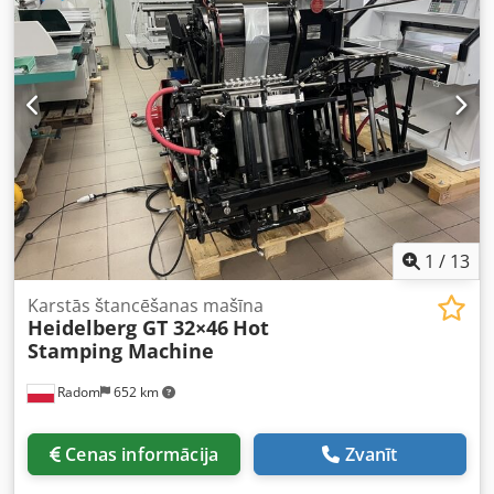
ļoti labā stāvoklī Drošības pārsegs Svars 3800 kg –
Barošana 380 V Tiešsaistes video apskate ar WhatsApp –
MS Zoom – Telegram Atrastā noliktavā
Emskirchen/Nirnbergā – Pieejams nekavējoties – Var
pārbaudīt Dcsdpfx Ajx U Adnsbmjk
1
/
13
Karstās štancēšanas mašīna
Heidelberg GT 32×46
Hot
Stamping Machine
Radom
652 km
Cenas informācija
Zvanīt