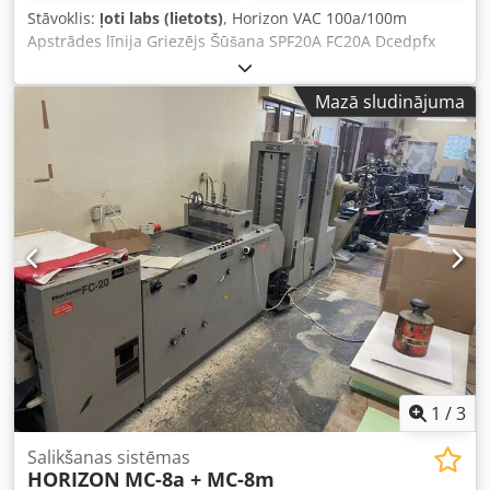
Stāvoklis:
ļoti labs (lietots)
, Horizon VAC 100a/100m
Apstrādes līnija Griezējs Šūšana SPF20A FC20A Dcedpfx
Abextwy Ejmek
Mazā sludinājuma
1
/
3
Salikšanas sistēmas
HORIZON
MC-8a + MC-8m