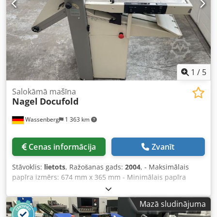
1
/
5
Salokāmā mašīna
Nagel
Docufold
Wassenberg
1 363 km
Cenas informācija
Zvanīt
Stāvoklis:
lietots
, Ražošanas gads:
2004
, - Maksimālais
papīra izmērs: 674 mm x 365 mm - Minimālais papīra
izmērs: 140 mm x 148 mm - Maksimālais papīra svars: 240
g/m² (atkarībā no materiāla var atšķirties) - Minimālais
Mazā sludinājuma
papīra svars: 60 g/m² Djdjwv D Epspfx Abmsck - Ātrums: