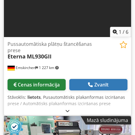
1
/
6
Pussautomātiska plātņu štancēšanas
prese
Eterna
ML930GII
Emskirchen
1 227 km
Cenas informācija
Zvanīt
Stāvoklis:
lietots
, Pusautomātisks plakanformas izciršanas
prese / Automātisks plakanformas izciršanas prese
ETERNA ML 930 GII Izgatavošanas gads: 2008 – Sērijas Nr.
EP51568 Formāts: 670 x 930 mm Darbības režīmi: viens,
Mazā sludinājuma
nepārtraukts un ar atvēršanas aizkavi Elektromagnētiskā
sajūga un bremze Komplektā ietilpst rāmis un instrumenti,