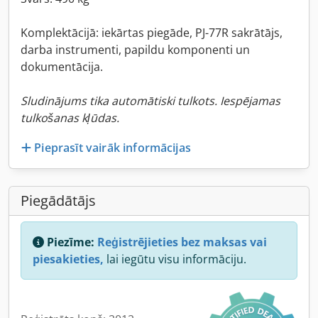
Komplektācijā: iekārtas piegāde, PJ-77R sakrātājs,
darba instrumenti, papildu komponenti un
dokumentācija.
Sludinājums tika automātiski tulkots. Iespējamas
tulkošanas kļūdas.
Pieprasīt vairāk informācijas
Piegādātājs
Piezīme:
Reģistrējieties bez maksas vai
piesakieties,
lai iegūtu visu informāciju.