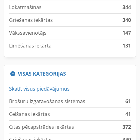
Lokatmašīnas
344
Griešanas iekārtas
340
Vākssavienotājs
147
Līmēšanas iekārta
131
VISAS KATEGORIJAS
Skatīt visus piedāvājumus
Brošūru izgatavošanas sistēmas
61
Celšanas iekārtas
41
Citas pēcapstrādes iekārtas
372
Griešanas iekārtas
340