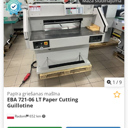
Mazā sludinājuma
iespējams pārbaudīt darbībā. Maksimālais lokšņu izmērs:
Dkjdpfx Ahowz Ev Tj Asr platums: 1400 mm garums: 1600
mm Minimālais lokšņu izmērs: platums: 200 mm garums:
350 mm Virsējā loksne: 130 līdz 450 g/m² 1 pts = 28,25 g/m²
Apakšējā loksne: no 250 g/m² līdz 10 mm (0,39”); 1 pts =
28,25 g/m² kārbkarts no 0,6 līdz 10 mm (0,016”–0,39”)
Automātiska materiāla padeve ar nepārtrauktu lokšņu
padevi. Iekārta izbūvēta uz stabilas alumīnija profilu rāmja
konstrukcijas (anodēts alumīnijs). Platums (ar platformām)
– 2350 mm, garums – 4600 mm.
1
/
9
Papīra griešanas mašīna
EBA 721-06 LT
Paper Cutting
Guillotine
Radom
652 km