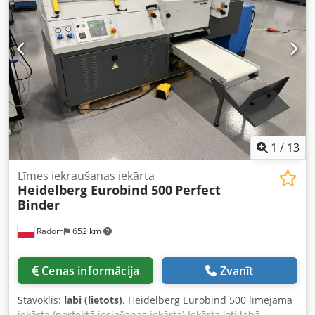
(bigošanas instruments komplektā). Iespējama digitālo
izdruku un laminētu lapu bigošana. Standarta
komplektācijā – 4 dažādi bigošanas platumi. Liels darba
galds.
1
/
13
Līmes iekraušanas iekārta
Heidelberg Eurobind 500
Perfect
Binder
Radom
652 km
Cenas informācija
Zvanīt
Stāvoklis:
labi (lietots)
, Heidelberg Eurobind 500 līmējamā
iekārta (perfektā iesiešanas iekārta) Iekārta ļoti labā