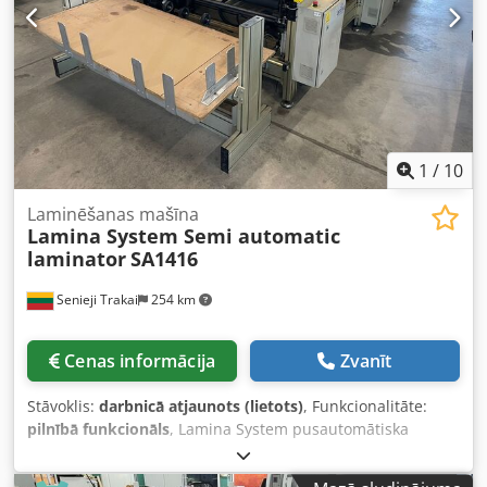
1
/
10
Laminēšanas mašīna
Lamina System Semi automatic
laminator
SA1416
Senieji Trakai
254 km
Cenas informācija
Zvanīt
Stāvoklis:
darbnicā atjaunots (lietots)
, Funkcionalitāte:
pilnībā funkcionāls
, Lamina System pusautomātiska
laminēšanas iekārta SA 1416. Ļoti labā tehniskā stāvoklī,
pēc pilnīgas renovācijas. Iekārta pievienota elektrībai,