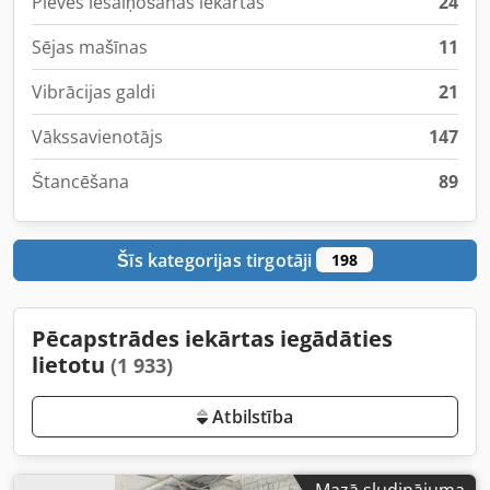
Plēves iesaiņošanas iekārtas
24
Sējas mašīnas
11
Vibrācijas galdi
21
Vākssavienotājs
147
Štancēšana
89
Šīs kategorijas tirgotāji
198
Pēcapstrādes iekārtas iegādāties
lietotu
(1 933)
Atbilstība