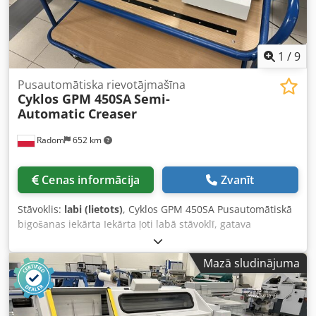
1
/
9
Pusautomātiska rievotājmašīna
Cyklos GPM 450SA
Semi-
Automatic Creaser
Radom
652 km
Cenas informācija
Zvanīt
Stāvoklis:
labi (lietots)
, Cyklos GPM 450SA Pusautomātiskā
bigošanas iekārta Iekārta ļoti labā stāvoklī, gatava
ražošanai. Apraksts: Darba platums līdz 450 mm.
Dodpfxozrfcxj Ah Askr Programmētājs ar iespēju saglabāt
Mazā sludinājuma
līdz 15 bigošanas/perforācijas pozīcijām. Lapas padeve
manuāli, izvadīšana notiek automātiski. Viegli lietojams
vadības panelis ar programmu atmiņu. Stabila metāla
konstrukcija. Bigošana vai perforācija pa papīra platumu