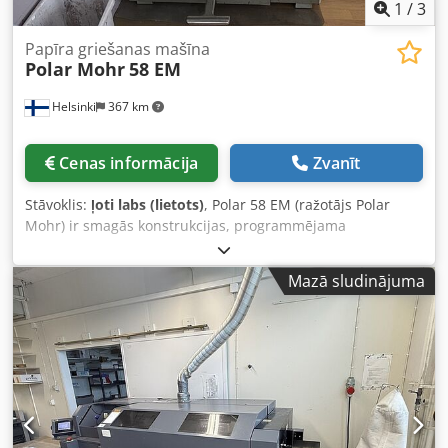
1
/
3
Papīra griešanas mašīna
Polar Mohr
58 EM
Helsinki
367 km
Cenas informācija
Zvanīt
Stāvoklis:
ļoti labs (lietots)
, Polar 58 EM (ražotājs Polar
Mohr) ir smagās konstrukcijas, programmējama
hidrauliskā papīra griezējieta. Tā ir paredzēta poligrāfijām,
kopēšanas centriem un grāmatu iesiešanas darbnīcām,
Mazā sludinājuma
kurām nepieciešama precīza un atkārtojama griešana
SRA3 un B3 papīra formātos. Tehniskās specifikācijas:
Griešanas platums: 580 mm (22,8 collas) Padeves dziļums:
580 mm (22,8 collas) Spīles atvērums: 100 mm (3,9 collas) –
maksimālais stabu augstums Spiešanas spēks: maināms
no 180 daN (400 lbs) līdz 1500 daN (3300 lbs) Minimālais
griezuma garums: 15 mm (0,59 collas) bez palīglīstes / 50
mm (1,96 collas) ar palīglīsti Dedpfszr E Eyox Ah Askr