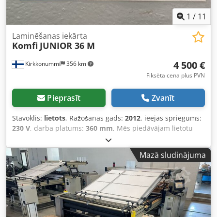
1
/
11
Laminēšanas iekārta
Komfi
JUNIOR 36 M
4 500 €
Kirkkonummi
356 km
Fiksēta cena plus PVN
Pieprasīt
Zvanīt
Stāvoklis:
lietots
, Ražošanas gads:
2012
, ieejas spriegums:
230 V
, darba platums:
360 mm
, Mēs piedāvājam lietotu
Komfi JUNIOR 36 M laminēšanas iekārtu, kas ražota
2012. gadā. Iekārta ir ļoti labā stāvoklī un gatava darbam.
Mazā sludinājuma
Djdpfxozrv Hno Ah Aekr Modelis: JUNIOR 36 M Ražošanas
gads: 2012 Spriegums: 230 V Ja jums ir kādi jautājumi vai
nepieciešama papildu informācija, lūdzu, nosūtiet mums
ziņu vai sazinieties ar mums pa tālruni.