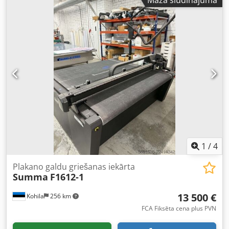
Mazā sludinājuma
1
/
4
Plakano galdu griešanas iekārta
Summa
F1612-1
13 500 €
Kohila
256 km
FCA Fiksēta cena plus PVN