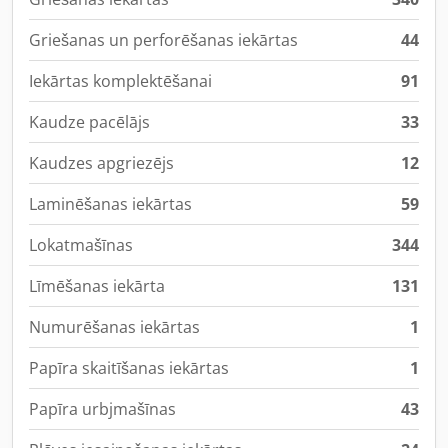
Griešanas un perforēšanas iekārtas
44
Iekārtas komplektēšanai
91
Kaudze pacēlājs
33
Kaudzes apgriezējs
12
Laminēšanas iekārtas
59
Lokatmašīnas
344
Līmēšanas iekārta
131
Numurēšanas iekārtas
1
Papīra skaitīšanas iekārtas
1
Papīra urbjmašīnas
43