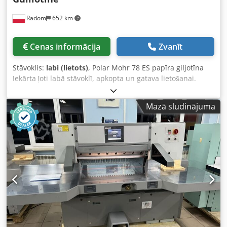
Radom
652 km
Cenas informācija
Zvanīt
Stāvoklis:
labi (lietots)
, Polar Mohr 78 ES papīra giljotīna
Iekārta ļoti labā stāvoklī, apkopta un gatava lietošanai.
Ražota Vācijā. Tehniskā specifikācija: Dsdpfxszmu Nko Ah
Ajkr Griešanas platums: 780 mm Sakraujamais augstums:
Mazā sludinājuma
120 mm LCD displejs Barošana: 400V Svars: 1400 kg Sānu
galdi Hromēta galda virsma Galda apgaismojums un
optiskā griešanas līnija Nepārtraukti regulējams spiediens
Papildus aizmugurējie galda pārsegi Rezerves nazis,
griešanas stieņi, piesitējs un darbarīki apkopei.