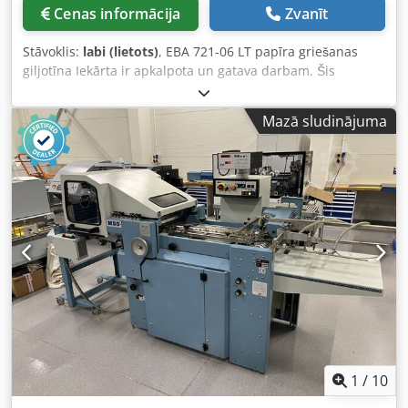
Cenas informācija
Zvanīt
Stāvoklis:
labi (lietots)
, EBA 721-06 LT papīra griešanas
giljotīna Iekārta ir apkalpota un gatava darbam. Šis
profesionālais griezējs paredzēts augstas veiktspējas
griešanai. Šis modelis piedāvā lielisku cenas un kvalitātes
Mazā sludinājuma
attiecību. Giljotīna ar 721 mm asmens garumu ir aprīkota
ar infrasarkano staru drošības barjerām, hidraulisko
spiediena mehānismu un elektromehānisko naža piedziņu.
Standarta aprīkojumā ietilpst arī programmējams taimeris
un elektronisks atbalda pozīcijas displejs ar 0,1 mm
precizitāti. Galvenais darba galds ir izgatavots no
nerūsējošā tērauda un aprīkots ar gaisa pūtēju. Tehniskie
dati: Griešanas garums: 721 mm Ievades augstums: 78–80
mm Ievades dziļums: 720 mm Strāvas padeve: 400 V Svars:
620 kg Galvenās īpašības: - Elektromehānisks naža
piedziņas mehānisms, - Hidrauliskais presētājs, - Pilnībā
regulējams griešanas spēks (250–2000 kg), - Optiskā
griešanas līnijas indikācija, - Gaisa galds (gan priekšā, gan
aizmugurē), - Pedālis griešanas līnijas atzīmēšanai ar
1
/
10
presētāju vai optisko indikatoru, - Izturīgs, regulējams