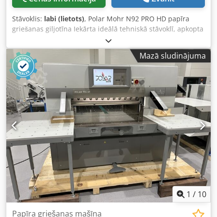
grieziens bez metāla loksnes zem spiediena sijas: 20 mm
Maksimālais padeves ātrums: 300 mm/s Maksimālā
Stāvoklis:
labi (lietots)
, Polar Mohr N92 PRO HD papīra
asmens mehāniskā efektivitāte: 44 cikli/min Piestātnes
griešanas giljotīna Iekārta ideālā tehniskā stāvoklī, apkopta
vadotne: virs darba galda Galvenā motora jauda: 4,5kW
un gatava darbam. Dkjdpozph Rasfx Ah Asr Ražošanas
Neto svars: 3410 kg Iekārta aprīkota ar rezerves nazi,
gads: 2021. Nepieredzēts modelis tirgū. Griešanas
balststieņiem, spiediena plati, dokumentāciju,
Mazā sludinājuma
vizualizācija monitorā. Tehniskā specifikācija: Griešanas
instrumentiem un konveijera lenti.
platums: 920 mm Saraksta augstums: 130 mm
Programmētājs ar 21,5” HD krāsu skārienekrānu Barošana:
400V Svars: 2000kg Palielināti sānu galdi Hromēta galda
virsma Galda apgaismojums un optiskā griešanas līnija
Elastīgi regulējams spiediena spēks Papildu aizmugurējie
galda pārsegi Rezerves nazis, griešanas stieņi, klauvēšanas
bloks un darbarīki.
1
/
10
Papīra griešanas mašīna