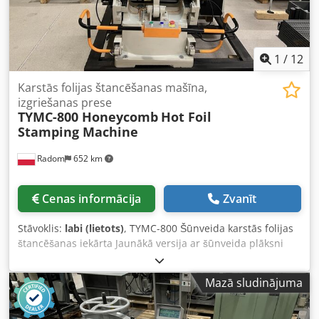
viens nazis iekārtā.
1
/
12
Karstās folijas štancēšanas mašīna,
izgriešanas prese
TYMC-800 Honeycomb
Hot Foil
Stamping Machine
Radom
652 km
Cenas informācija
Zvanīt
Stāvoklis:
labi (lietots)
, TYMC-800 Šūnveida karstās folijas
štancēšanas iekārta Jaunākā versija ar šūnveida plāksni
slēdzenēm. Iekārta paredzēta karstās folijas štancēšanai,
karstai štancēšanai un standarta izciršanai, nemainot
Mazā sludinājuma
karsto plāksni. Iekārta ir jauna un ar garantiju. Formāts:
Izciršana: 830x590 mm Zelta pārklājums: 800x540 mm
Djdpfx Ahszph N As Aekr Svars: 3000 kg Darbības ātrums: