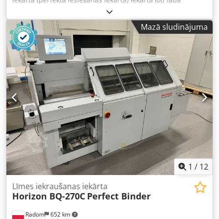
stāvoklī, ar nelielu darbības stundu skaitu, gatava darbam.
No valsts tipogrāfijas. Ražotāja apraksts: Profesionāla
Mazā sludinājuma
līmējamā iekārta perfektai papīra grāmatu brošēšanai. Šī
pilnībā automātiskā iekārta izceļas ar īpaši izturīgu
konstrukciju un aprīkota ar karstās līmes sistēmu, tādējādi
ir efektīva arī nelielām vai īpaši mazām brošūru vai
lappušu tirāžām. Heidelberg Eurobind 500 ir vienžokļu
iesiešanas iekārta ar automātisku vāku padevi, kuru var
darbināt viens cilvēks, vienmēr nodrošinot augstas
kvalitātes iesiešanu. Iespējams iesiet grāmatas ar biezumu
no 2 līdz 50 mm un muguriņas garumu no 120 līdz 320
mm. Maksimālā ražība – līdz 500 grāmatām stundā.
Iebūvēts frēzēšanas nazis. Automātiska vāku padeve un
rievēšana. Komplektā: dokumentācija, atkritumu nosūces
sistēma, kompresors un elektriskā grāmatu piegādes
sistēma. Dedpfx Ahozrfcrj Ajkr
1
/
12
Līmes iekraušanas iekārta
Horizon BQ-270C
Perfect Binder
Radom
652 km