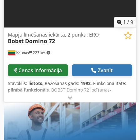
1
/
9
Mapju līmēšanas iekārta, 2 punkti, ERO
Bobst
Domino 72
Kaunas
223 km
Cenas informācija
Zvanīt
Stāvoklis:
lietots
, Ražošanas gads:
1992
, Funkcionalitāte:
pilnībā funkcionāls
, BOBST Domino 72 locīšanas-
līmēšanas iekārta pārdošanā! Gads: 1992 Dksdpfoxlki Rjx
Ah Aor ERO aukstās līmes sistēma ar 2 līmes pistolēm
Maksimālais platums: 720 mm Minimālais platums: 126
mm Maksimālais ātrums: 400 m/min Kompaktais kartons
līdz 600 g/m². Automātiskā apakšas sistēma Izgrūdējs ar
skaitītāju