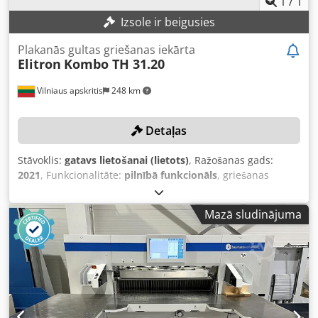
1
/
1
drošu un pastāvīgi precīzu lapu/vāku izlīdzināšanu.
Izsole ir beigusies
Rūpnīcas sistēma veido vāka 4-kārtu ieloces, kas
automātiski ajustējas precīzai izlīdzināšanai.
Plakanās gultas griešanas iekārta
Elitron
Kombo TH 31.20
Vilniaus apskritis
248 km
Detaļas
Stāvoklis:
gatavs lietošanai (lietots)
, Ražošanas gads:
2021
, Funkcionalitāte:
pilnībā funkcionāls
, griešanas
platums (maks.):
2 050 mm
, griešanas garums (maks.):
3 150 mm
, TEHNISKĀS DETAĻAS Darba laukums: 3150 ×
Mazā sludinājuma
2050 mm Darba ātrums: līdz 102 m/min Griešanas
galviņas: 2 neatkarīgas griešanas galviņas Maksimālā
materiāla biezums: 50 mm Frēzēšanas moduļa jauda: 3 kW
Frēzēšanas vārpstas ātrums: 60 000 apgr./min IERĪCES
DETAĻAS Vakuuma sektori: 40 Vakuumsūkņa jauda: 11 kW
Ārēja rūpnieciskā putekļu sūcēja darbības jauda: 3,45 kW
Dodjzmtbxepfx Ah Aokr Asu vadība: lineārie rullīšu vadītāji