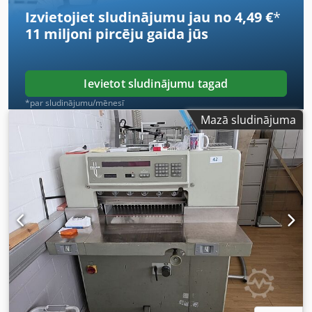
Izvietojiet sludinājumu jau no 4,49 €
*
11 miljoni pircēju
gaida jūs
Ievietot sludinājumu tagad
*par sludinājumu/mēnesī
Mazā sludinājuma