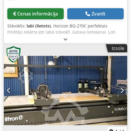
Cenas informācija
Zvanīt
Stāvoklis:
labi (lietots)
, Horizon BQ-270C perfektais
līmētājs Iekārta ļoti labā stāvoklī. Gatava lietošanai. Ļoti
maz izmantota. Ražotāja apraksts: Profesionāls iekārtas
līmētājs ideālai brošēto grāmatu iesiešanai. Šis pilnībā
Izsole
automātiskais līmētājs izceļas ar īpaši izturīgu konstrukciju
un ir aprīkots ar karstās līmes pistoli, kas padara to
efektīvu arī nelielu un ļoti nelielu tirāžu vāku vai iekšlapu
iesiešanai. Horizon BQ-270C ir viena žokļa līmētājs ar
automātisku vāku padevi, kas ļauj vienam operatoram
nodrošināt augstākās kvalitātes grāmatu iesiešanu ar
vienmērīgu rezultātu. Iekārta ir aprīkota ar bloka biezuma
skeneri, kas ļauj veikt elastīgu saistīšanu pēc pieprasījuma.
Iesiež grāmatas ar biezumu no 0,5 līdz 50 mm un
muguriņas garumu no 135 līdz 320 mm, ar maksimālo
ražību līdz 500 grāmatām stundā. Djdpfxezrfcls Ah Askr
Rūpnīcā uzstādīts griezējs ar papildus bērdēšanas nažiem.
Maksimālais frēzēšanas dziļums līdz 3 mm. Automātiska
vāku padeve notiek caur vakuuma cilindru, nodrošinot