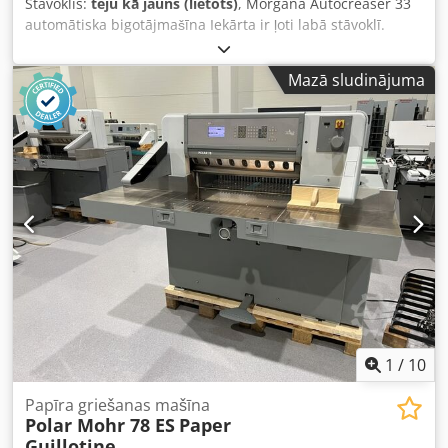
Stāvoklis:
teju kā jauns (lietots)
, Morgana Autocreaser 33
automātiska bigotājmašīna Iekārta ir ļoti labā stāvoklī.
Mūsdienīga iekārta, kas ļauj izveidot bigojumu (rievu),
pateicoties kam iespējams vieglāk locīt papīru vai citus
Mazā sludinājuma
materiālus. Maksimālais lokšņu izmērs: 330x900 mm
Apstrādājamais materiāla svars: līdz 400 gsm Dedpfezph
Nvox Ah Aekr Iebūvēts programmētājs Iekārtas svars: 150
kg Ražotājs: Morgana, Lielbritānija Attēlu bigošana: Jā
Apstrādājamie materiāli: papīrs, kartons, kartonāžas
kartons
1
/
10
Papīra griešanas mašīna
Polar Mohr 78 ES
Paper
Guillotine