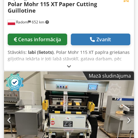
Polar Mohr 115 XT
Paper Cutting
Guillotine
Radom
652 km
Cenas informācija
Zvanīt
Stāvoklis:
labi (lietots)
, Polar Mohr 115 XT papīra griešanas
giljotīna Iekārta ir ļoti labā stāvoklī, gatava darbam, pēc
tehniskās apskates. Maz lietota. Ražošanas gads: 2010. Tā
ir visaugstāk vērtētā giljotīnu zīmola vadošā produkcija. Ir
Mazā sludinājuma
iespējams uzstādīt krautāju un liftu. Tehniskās
specifikācijas: Griešanas platums: 1150 mm Papīra kaudzes
augstums: 165 mm Programmators ar 15″ krāsu
skārienekrānu Gaisa galds Fotoelementi Galda virsma ar
hromētu pārklājumu Aizmugures starpliku piedziņa ar
lodveida skrūvi Djdpfx Ahozph N Ns Aekr Optiskā
griešanas līnija Palielināti sānu galdi Naža nomaiņa caur
vadības paneli Papildu aizsargrežģi aizmugurē Svars: 3200
kg Strāvas padeve: 380V Komplektā dokumentācija,
instrumentu komplekts, piesitiena bloks, rezerves nazis un