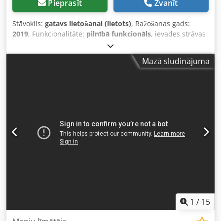
Pieprasīt
Zvanīt
Stāvoklis:
gatavs lietošanai (lietots)
, Ražošanas gads:
2019
, Funkcionalitāte:
pilnībā funkcionāls
, ievades strāvas
veids:
trīsfāzu
, ieejas strāva:
30 A
, ieejas spriegums:
400 V
,
ieejas frekvence:
60 Hz
, Mēs piedāvājam šo lietošanai
Mazā sludinājuma
gatavu Summa F1612-1 plakano materiālu griešanas
iekārtu, kas ražota 2019. gadā. Modelis: F1612-1 Sērijas
numurs: 101708-14001 Padeves spriegums:
208/230/400 VAC Fāzes: 3 Frekvence: 50/60 Hz Strāva:
30/15/15 A Dkodpfx Aezrtfhsh Ajr Ražošanas valsts: Beļģija
Programmatūra nav iekļauta komplektā. Ja jums ir kādi
jautājumi vai nepieciešama papildu informācija, lūdzu,
rakstiet mums vai zvaniet.
1
/
15