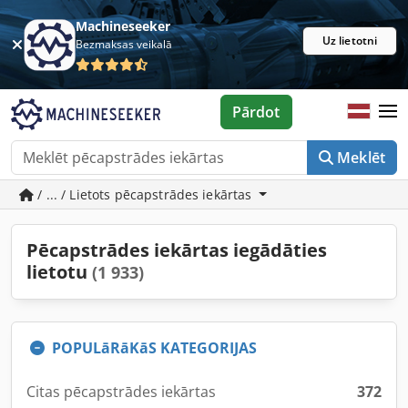
Machineseeker
Uz lietotni
Bezmaksas veikalā
Pārdot
Meklēt
/ ... / Lietots pēcapstrādes iekārtas
Pēcapstrādes iekārtas iegādāties
lietotu
(1 933)
POPULāRāKāS KATEGORIJAS
Citas pēcapstrādes iekārtas
372