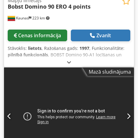
Mapju līmētājs
Bobst
Domino 90 ERO 4 points
Kaunas
223 km
Cenas informācija
Zvanīt
Stāvoklis:
lietots
, Ražošanas gads:
1997
, Funkcionalitāte:
pilnībā funkcionāls
, BOBST Domino 90-A1 locīšanas un
līmēšanas iekārta pārdošanā! Gads: 1997 ERO aukstās
līmes sistēma ar 4 līmes galvām Maksimālais platums: 900
Mazā sludinājuma
mm Minimālais platums: 126 mm Dodpfx Ahsxnzq Dj Aokr
Maksimālais ātrums: 400 m/min