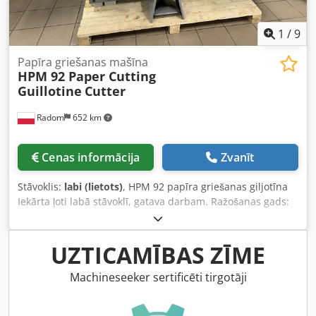
1
/
9
Papīra griešanas mašīna
HPM 92 Paper Cutting
Guillotine
Cutter
Radom
652 km
Cenas informācija
Zvanīt
Stāvoklis:
labi (lietots)
, HPM 92 papīra griešanas giljotīna
Iekārta ļoti labā stāvoklī, gatava darbam. Ražošanas gads:
2009. Augsta kvalitāte. Tehniskie parametri: Griešanas
platums: 920 mm Papīra staba augstums: 120 mm Svars:
2500 kg Barošana: 380V Aprīkojums: Dkedpfxezmu Nde Ah
UZTICAMĪBAS ZĪME
Aer – Programmēšanas bloks ar krāsu skārienjutīgo
monitoru (Mitsubishi ražojums) – Gaisa galds – Palielināti
Machineseeker sertificēti tirgotāji
sānu galdi – Fotošūnas – Hromētas galda virsmas –
Rezerves asmens Iekārta veidota pēc vācu Polar modeļa,