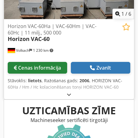
1
/
6
Horizon VAC-60Ha | VAC-60Hm | VAC-
60Hc | 11 milj., 500 000
Horizon
VAC-60
Volkach
1 230 km
Cenas informācija
Zvanīt
Stāvoklis:
lietots
, Ražošanas gads:
2006
, HORIZON VAC-
60Ha / Hm / Hc kolacionēšanas torņi HORIZON VAC-60
sērijas (Ha, Hm, Hc) ir modulāri kolacionēšanas torņi
profesionālai poligrāfijas pēcapstrādei – precīzi, ātri un
uzticami papīra padevē. Galvenās iezīmes: Modulāra
UZTICAMĪBAS ZĪME
sistēma: Katrā tornī 6 padeves stacijas; paplašināms līdz 6
torņiem (kopā 36 stacijas). Progresīva vakuuma tehnoloģija:
Machineseeker sertificēti tirgotāji
Nodrošina uzticamu papīra padevi dažādos formātos un
svaros. Elastīgs formātu diapazons: Apstrādā loksnes no