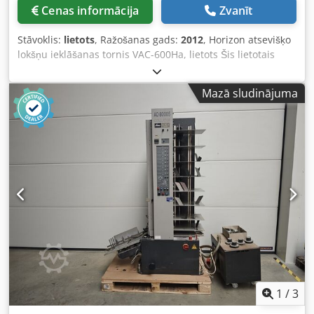
Cenas informācija
Zvanīt
Stāvoklis:
lietots
, Ražošanas gads:
2012
, Horizon atsevišķo
lokšņu ieklāšanas tornis VAC-600Ha, lietots Šis lietotais
Horizon VAC-600Ha ir jaudīgs atsevišķo lokšņu ieklāšanas
tornis, kas ir daļa no modulāras brošūru ražošanas
Mazā sludinājuma
sistēmas. VAC-600Ha var izmantot kā neatkarīgu vienību
vai kā daļu no plašākas brošūru apdares līnijas, padarot to
par daudzpusīgu risinājumu tipogrāfijām un
grāmatsietuvēm. Galvenās īpašības: Tehniskās
specifikācijas * Maksimālais papīra formāts: 500 x 350 mm
* Minimālais papīra formāts: 148 x 120 mm * Iekraušanas
ietilpība: 130 mm uz staciju Djdpfozhlt Aox Aqgeck *
Ražīgums: līdz 9 500 cikliem stundā * Izmēri: 810 x 652 x 1
961 mm * Svars: 324 kg uz torni * Enerģijas padeve: 230 V,
10,6 A, 2,3 kW Funkcijas un priekšrocības * Modulāra
konstrukcija: paplašināma no 6 līdz 36 stacijām * Vertikāls,
vietu taupošs dizains * Dubultcikla programma
nepārtrauktai darbībai * Individuāla gaisa padeve katrai
stacijai drošai papīra padevei * Regulējami parametri:
1
/
3
pārklāšanās, ātrums, sūkšanas un pūšanas gaiss *