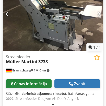
Tālvadība: bezvadu Programmas: - Dubultais cikls
(nepārtraukta darbība) - Ielikšana (vienreizēja un dubultā) -
Bukletu izgatavošanas programma - Blokprogrammas
režīms - Selektīvā kārtošana - Loksnes formāts: max. 500 ×
350 mm; min. 148 × 120 mm - Papīra svars: 40–350 g/m² -
Ielikšanas augstums: 130 mm/nodalījumā - Ražošanas
ātrums: max. 9 500 cikli/h - Barošana: 230 V; 10,6 A – 2,3
kW - Izmēri: 810 × 652 × 1 961 mm - Svars: katrs 324 kg
Papildus varam nodrošināt: Iepakošanu, iekraušanu,
transportu (ar kuģi vai lidmašīnu), kā arī muitas
1
/
1
formalitāšu nokārtošanu.
Streamfeeder
Müller Martini
3738
Braunschweig
1 040 km
Cenas informācija
Zvanīt
Stāvoklis:
darbnicā atjaunots (lietots)
, Ražošanas gads:
2002
, Streamfeeder Dedjwm Ah Dopfx Aqgock