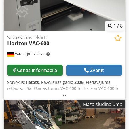
1
/
8
Savākšanas iekārta
Horizon
VAC-600
Volkach
1 230 km
Cenas informācija
Zvanīt
Stāvoklis:
lietots
, Ražošanas gads:
2026
, Piedāvājumā
iekļauts: - Salikšanas tornis VAC-600Hc Horizon VAC-600Hc
Salikšanas tornis - Tehnoloģija: skārienjūtīgs krāsu displejs
- Modelis: Salikšanas tornis - Nodalījumi: 6 - Kļūdu
Mazā sludinājuma
novēršana: kļūdainas iegrābšanas, dubultas iegrābšanas
un papīra aizsprostošanās uzraudzība - Atmiņas iespējas:
9 atmiņas vietas atkārtotiem darbiem Djdjzhulzepfx Aqgock
- Paplašināmība: līdz 6 kārtotājiem (36 nodalījumi) -