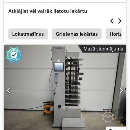
Atklājiet vēl vairāk lietotu iekārtu
n
Lokatmašīnas
Griešanas iekārtas
Horizon
Mazā sludinājuma