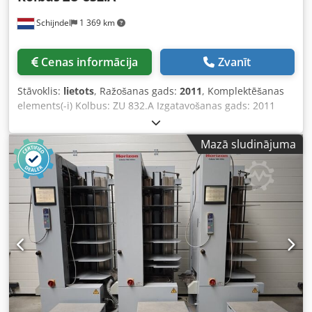
Schijndel
1 369 km
Cenas informācija
Zvanīt
Stāvoklis:
lietots
, Ražošanas gads:
2011
, Komplektēšanas
elements(-i) Kolbus: ZU 832.A Izgatavošanas gads: 2011
Apraksts: - Elementu skaits: 1 Dcodpfx Ajzhvinoqgok -
Komplektēšanas staciju skaits: 3 - ATC biezuma kontrole -
Mazā sludinājuma
Optiskā lokšņu veida atpazīšana: Signalynx