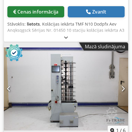
Cenas informācija
Zvanīt
Stāvoklis:
lietots
, Kolācijas iekārta TMF N10 Dodpfx Aev
Anqksqgsck Sērijas Nr. 01450 10 staciju kolācijas iekārta A3
formātam – 5 staciju kolācijas iekārta A2 formātam Ar
pievienotu vibrācijas izkliedētāju (zig/zag) / izlādes
Mazā sludinājuma
vibrators ar tiešsaistes zig/zag bloku Vadības panelis un
kontrole Aizsprostojums / papīra aizķeršanās (jamming)
Divlapu un tukšlapu kontrole Iepriekšiestatīts skaitītājs –
pilna uztveršanas paplāte Rokasgrāmatas / Lietotāja
instrukcijas Tiešsaistes video apskate vietnē WhatsApp, MS
Zoom, Telegram Atrašanās vieta: Emskirchen/Nirnberga –
pieejama nekavējoties – iespējama testēšana
1
/
6