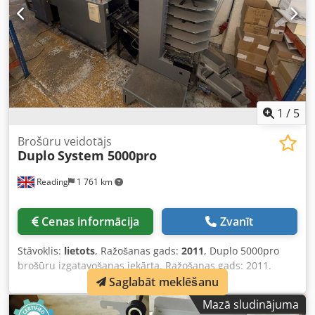
1
/
5
Brošūru veidotājs
Duplo
System 5000pro
Reading
1 761 km
Cenas informācija
Zvanīt
Stāvoklis:
lietots
, Ražošanas gads:
2011
, Duplo 5000pro
brošūru izgatavošanas iekārta. Ražošanas gads: 2011.
Kopējais izstrādāto brošūru skaits: 3 436 444. Vienam
Saglabāt meklēšanu
iepriekšējam īpašniekam, kurš iegādājās jaunu iekārtu tieši
Mazā sludinājuma
no Duplo. Iekārta ir bijusi garantijas apkalpošanas