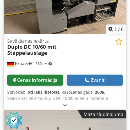
1
/
6
Savākšanas iekārta
Duplo
DC 10/60 mit
Stappelauslage
Neuwied
1 330 km
Cenas informācija
Zvanīt
Stāvoklis:
ļoti labs (lietots)
, Ražošanas gads:
2005
,
Salikšanas iekārta Duplo DC 10/60 ar lielu materiāla
padeves galdu. Dcsdpfsyrh Sksx Aqgok
Mazā sludinājuma