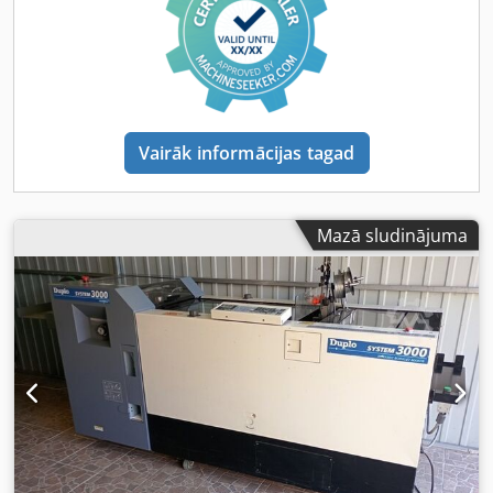
apm. 120 × 148 mm līdz 500 × 350 mm, 40–300 g/m².
Augsta produktivitāte: Līdz pat 9 500–10 000 komplektiem
stundā – atkarībā no formāta un konfigurācijas. Lietotājam
draudzīgs: Ha un Hc modeļi ar "Touch & Work" tehnoloģiju
ērtai iestatīšanai un vadībai. Dsdpfxjylkw As Aqgock
Vienkārša sistēmas paplašināšana: Hm modelis kā papildu
modulis bez savas vadības integrējams sistēmā. Kļūdu
Vairāk informācijas tagad
kontrole: Sensori kļūdainai, dubultai vai iestrēgušai lapai
nodrošina augstu procesa drošību. Uzdevumu atmiņa: Līdz
9 atmiņas vietām atkārtotiem uzdevumiem. Tehniskie dati
Izmēri: apm. 842 × 652 × 1961 mm Svars: ap 310–315 kg
Mazā sludinājuma
Barošana: 230V, 50/60Hz, 1,86 kW Ielādes augstums: 130
mm katrai stacijai "Viss iekļauts" pakete Mēs parūpējamies
par visu: drošu iepakošanu, transportu un muitas
formalitātēm. Pēc vēlēšanās piedāvājam arī individuālu
līzinga piedāvājumu. Ilgtspējīgi un ekonomiski Izvēlieties
lietotu iekārtu – tādējādi ietaupīsiet gan vidi, gan budžetu.
Neskatoties uz lietošanas pazīmēm, saņemsiet kvalitatīvu
produktu par pievilcīgu cenu.