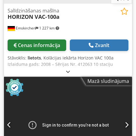
Salīdzināšanas mašīna
HORIZON
VAC-100a
Emskirchen
1 227 km
Cenas informācija
Zvanīt
Stāvoklis:
lietots
, Kolācijas iekārta Horizon VAC 100a
Izlaiduma gads: 2008 – Sērijas Nr. 412063 10 staciju
kolācijas iekārta Formāts: min. 120 x 148 mm – maks. 350 x
500 mm Papīra blīvums: 40–250 g/m² Ielādes kapacitāte: 55
Mazā sludinājuma
mm katrā stacijā Djdpfov Hruuex Aqgeck Panelis vadībai
un kontrolei Papīra aizsērēšanas (jamming) kontrole
Divkārtas un tukšas loksnes kontrole Tiešsaistes video
apskate: WhatsApp – MS Zoom – Telegram Atrašanās vieta:
Emskirchen/Nirnberga – Pieejams nekavējoties – Testēšana
iespējama