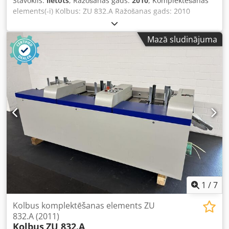
Stāvoklis:
lietots
, Ražošanas gads:
2010
, Komplektēšanas
elements(-i) Kolbus: ZU 832.A Ražošanas gads: 2010
Dcsdpfjzhvn Rox Aqgsk Apraksts: - Elementu skaits: 1 -
Komplektēšanas staciju skaits: 3 - ATC biezuma kontrole -
Mazā sludinājuma
Optiskā lapas veida atpazīšana: Signalynx
1
/
7
Kolbus komplektēšanas elements ZU
832.A (2011)
Kolbus
ZU 832.A