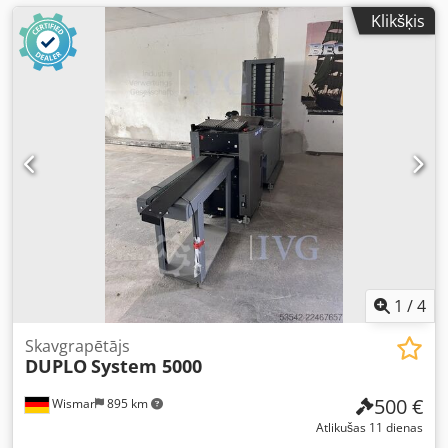
Klikšķis
1
/
4
Skavgrapētājs
DUPLO
System 5000
500 €
Wismar
895 km
Atlikušas 11 dienas