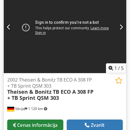
apmeklējumu – vēl vairāk iekārtu noliktavā Pieejams tūlītēji
– Var apskatīt Atrodas Emskirchen / Nirnbergā – Var
pārbaudīt Dcjdorbnnpjpfx Aqgsk
1
/
5
2002 Theisen & Bonitz TB ECO A 308 FP
+ TB Sprint QSM 303
Theisen & Bonitz
TB ECO A 308 FP
+ TB Sprint QSM 303
Vācija
1 120 km
Cenas informācija
Zvanīt