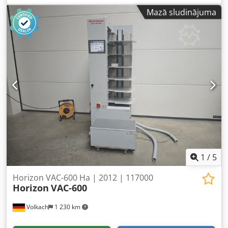
skārienjūtīgs krāsu displejs (Touch & Work) - Modelis:
Mazā sludinājuma
vakuuma un pūšanas gaisa salikšanas tornis - Staciju
skaits: 6 - Kļūdu novēršana: tukšo, dubulto lapu un
sastrēgumu kontrole - Pasūtījumu atmiņa: 9 atmiņas vietas
atkārtojošiem pasūtījumiem - Paplašināšana: iespējama
līdz 6 torņiem (36 stacijas) - Tālvadība: bezvadu
Programmas: - Dubultais cikls (nepārtraukta darbība) -
Ievietošana (viena un divkārša) - Brošūru programma -
Bloku programma - Selektīvā salikšana - Formāts: max.
500x350mm; min. 148x120mm - Papīra svars: 40–350g/m² -
Ielādes jauda: 130mm/stacija Dcodpfjzhlu Hsx Aqgjk -
Ātrums: līdz 9 500 komplektiem/h - Elektroenerģija: 230V;
10,6 A – 2,3kW - Izmēri: 810x652x1.961mm - Svars: katrs
324kg Pēc vēlēšanās varam organizēt: Iepakošanu,
iekraušanu, transportēšanu (ar kuģi vai lidmašīnu),
1
/
5
ieskaitot muitas procedūras Iegūt līzinga piedāvājumu
Horizon VAC-600 Ha | 2012 | 117000
Horizon
VAC-600
Volkach
1 230 km