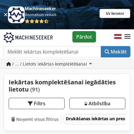
Machineseeker
Uz lietotni
Bezmaksas veikalā
Pārdot
Meklēt
/ ... / Lietots iekārtas komplektēšanai
Iekārtas komplektēšanai iegādāties
lietotu
(91)
Filtrs
Atbilstība
Drukāšanas iekārtas un preses
Noņemt visus filtrus