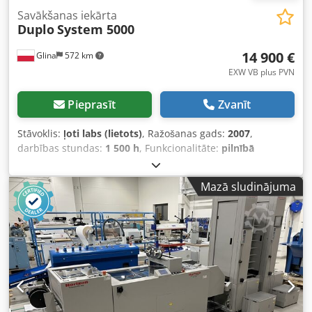
Savākšanas iekārta
Duplo
System 5000
14 900 €
Glina
572 km
EXW VB plus PVN
Pieprasīt
Zvanīt
Stāvoklis:
ļoti labs (lietots)
, Ražošanas gads:
2007
,
darbības stundas:
1 500 h
, Funkcionalitāte:
pilnībā
funkcionāls
, iekārtas/transportlīdzekļa numurs:
DMB-500
,
kopējais platums:
1 000 mm
, kopējais garums:
8 000 mm
,
Mazā sludinājuma
kopējais augstums:
2 000 mm
, nepieciešamais platums:
2 000 mm
, telpas prasība garums:
10 000 mm
, ieejas
strāva:
3 A
, ieejas spriegums:
220 V
, Dinamisks bukletu
izgatavošanas iekārtas komplekts Konfigurācija: 2
kārtošanas moduļi – katrs ar 20 pozīcijām (DC-10/60, nr.
080100027 un nr. 080100018) Šūšanas un locīšanas
sistēma (DMB-500, nr. 080100216) Griešanas bloks (DMB-
500T, nr. 080100627) Dcjdpfx Aqszmgg Iegok Maksimālais
formāts: B3 Gala izmērs: no 170 × 120 mm līdz 120 × 75