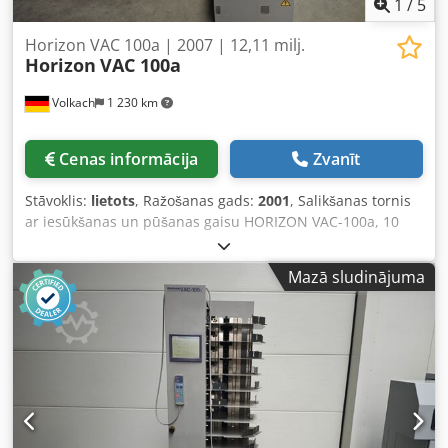
1
/
5
Horizon VAC 100a | 2007 | 12,11 milj.
Horizon
VAC 100a
Volkach
1 230 km
Cenas informācija
Zvanīt
Stāvoklis:
lietots
, Ražošanas gads:
2001
, Salikšanas tornis
ar iesūkšanas un pūšanas gaisu HORIZON VAC-100a, 10
stacijas, lietots Īpašas iezīmes: - Efektīvs un uzticams:
Horizon VAC-100a ir paredzēts prasīgām darba vidēm un
Mazā sludinājuma
nodrošina ātru un efektīvu materiālu salikšanu - Touch &
Work: Pateicoties 'Touch & Work' tehnoloģijai, VAC-100a ir
viegli un intuitīvi lietojams - Atmiņa: Iekārta ir aprīkota ar 9
programmējamiem atmiņas slotiem atkārtotiem
uzdevumiem, kas ietaupa Jūsu laiku un pūles - Precizitāte
un akurātums: Aizmirstiet par kļūdām, dubultlapām vai
iestrēgumiem. VAC-100a piedāvā kļūdu novēršanas
kontroli, kas garantē, ka katrs komplekts tiek salikts