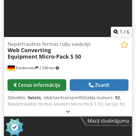
1
/
6
Nepārtrauktas formas ruļļu savācējs
Web Converting
Equipment
Micro-Pack S 50
Emskirchen
1 230 km
Cenas informācija
Zvanīt
Stāvoklis:
lietots
, iekārtas/transportlīdzekļa numurs:
92
,
Nepārtrauktās formas kolators Micro Pack S 50, Sērijas Nr.
92-164 / 1992/51/mpkc 6 stacijas Maksimālais formāts: 330
x 12 collas Iespējams pārveidot līdz 7 collām Standarta
Mazā sludinājuma
formāts: 240 x 12 collas Ieplūdes platums līdz 55 cm
Krimpēšana ik pēc 2 collām ar rezerves asmeni Online
video inspekcija ar Skype-Video Mēs labprāt gaidīsim Jūsu