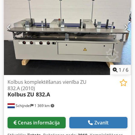
1
/
6
Kolbus komplektēšanas vienība ZU
832.A (2010)
Kolbus
ZU 832.A
Schijndel
1 369 km
Cenas informācija
Zvanīt