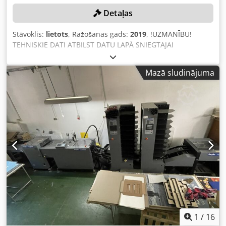
Detaļas
Stāvoklis:
lietots
, Ražošanas gads:
2019
, !UZMANĪBU!
TEHNISKIE DATI ATBILST DATU LAPĀ SNIEGTAJAI
INFORMĀCIJAI, TIE NAV PĀRBAUDĪTI. IESAKĀM VEIKT
APKATĒ. Ievades formāts: 4-lapu loksnes, minimālais
Mazā sludinājuma
izmērs 180 x 105 mm, maksimālais izmērs 550 x 350 mm.
Gala formāts (brošūra): minimālais izmērs 90 x 105 mm,
maksimālais izmērs 305 x 350 mm. Brošūras biezums:
maksimāli 76 lappuses. Ātrums: maksimāli 6000 cikli
stundā. Iekārtas izmēri: 6500 x 850 x 1700 mm (garums x
platums x augstums). Dcodpfx Ajzqzclsqgjk
1
/
16