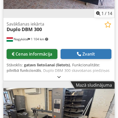
1
/
14
Savākšanas iekārta
Duplo
DBM 300
Nagykáta
1 104 km
Cenas informācija
Zvanīt
Stāvoklis:
gatavs lietošanai (lietots)
, Funkcionalitāte:
pilnībā funkcionāls
, Duplo DBM 300 skavošanas piedziņas
vienība Duplo DBM 300T priekšējās griešanas vienība
Dedpfxjzia N Io Aqgsck Servisa pārbaudīta, uzticama
Mazā sludinājuma
iekārta