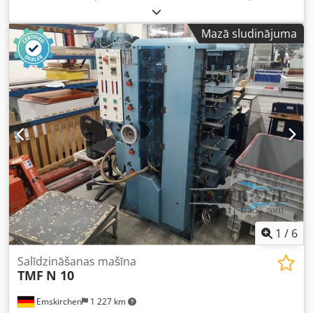
manuālā iekārta Augstas kaudzītes veidotājs SFT 350 S
(skavošana/locīšana/griešana) 4 skavēšanas galviņas
Mazā sludinājuma
Dcsdpfxezrxfgj Aqgjk Apmēram 11,9 miljoni skavējumu
1
/
6
Salīdzināšanas mašīna
TMF
N 10
Emskirchen
1 227 km