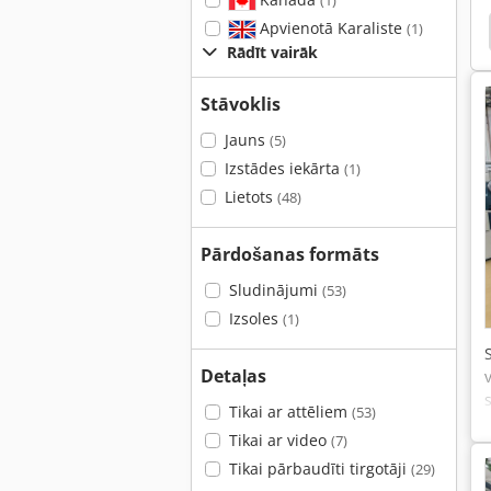
(1)
Apvienotā Karaliste
ehringer
Vdf
Boehringer
Bnc
Weiler
(1)
Rādīt vairāk
Stāvoklis
Jauns
(5)
Izstādes iekārta
(1)
Lietots
(48)
Pārdošanas formāts
Sludinājumi
(53)
Izsoles
(1)
Detaļas
Tikai ar attēliem
(53)
Tikai ar video
(7)
Tikai pārbaudīti tirgotāji
(29)