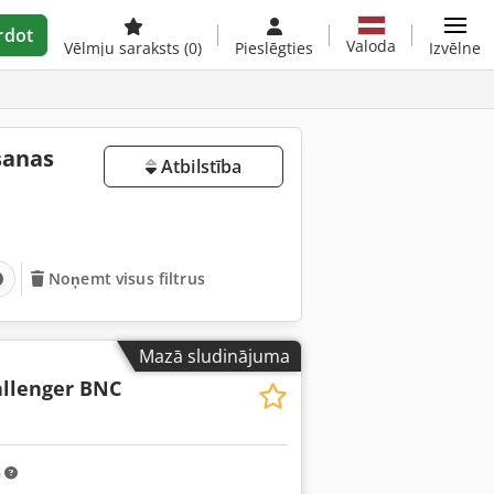
rdot
Valoda
Vēlmju saraksts
(0)
Pieslēgties
Izvēlne
šanas
Atbilstība
Noņemt visus filtrus
Mazā sludinājuma
llenger BNC
m