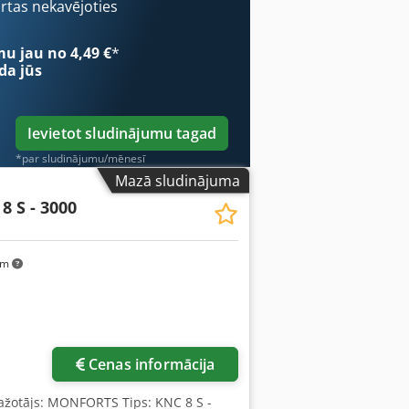
ārtas nekavējoties
mu jau no 4,49 €
*
da jūs
Ievietot sludinājumu tagad
*par sludinājumu/mēnesī
Mazā sludinājuma
8 S - 3000
km
Cenas informācija
Ražotājs: MONFORTS Tips: KNC 8 S -