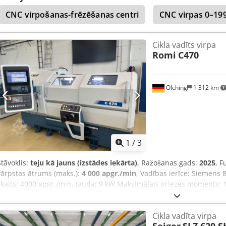
sistēma FAGOR 8055-i A TC ar TFT krāsu displeju • Elektroniskie rokas
CNC virpošanas-frēzēšanas centri
CNC virpas 0–19
darbarīku tornis ar programmējamu maiņu, piedziņa ar motoru • 3-
mm Dcsdpfx Aol D Rddsktjk • Pilnībā slēgta konstrukcija, bīdāmās du
Dzesēšanas šķidruma sistēma • Vadības skapja kondicionieris • Centr
Cikla vadīts virpa
Apgaismojums • Atbilst CE prasībām Siegfried Volz Werkzeugmaschi
Romi
C470
44143 Dortmund - Wambel / Vācija
Olching
1 312 km
1
/
3
Stāvoklis:
teju kā jauns (izstādes iekārta)
, Ražošanas gads:
2025
, F
vārpstas ātrums (maks.):
4 000 apgr./min
, Vadības ierīce: Siemens 
skaits: 4000 apgr./min. Jauda: 9 kW Maksimālais griezes moments:
Vārpstas caurums: 53 mm Vārpstas konuss: A2-5'' Darba zona Attā
no centra līdz galdam: 240 mm Maksimālais virpas galdas diametrs
Cikla vadīta virpa
slīdvirsmas: 200 mm Maksimālais diametrs virs slīdes vadotnes: 4