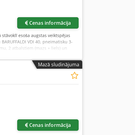
Cenas informācija
abā stāvoklī esoša augstas veiktspējas
ju BARUFFALDI VDI 40, pneimatisku 3-
, 2 atbalstiem (mazs + liels) un
na Modelis: Challenger BNC 26160X
u augstums: 350 mm Centru attālums:
Mazā sludinājuma
s uz garenslīdes: 450 mm Maksimālais
Vārpstas caurums: 82 mm Vārpstas
xPxA): 7350 x 2450 x 2050 mm Iekārtas
 FAGOR CNC 8055 TC-A ar alfanumērisku
ija o 2 elektroniskas rokas rites •
 pozīciju rīku turētājs BARUFFALDI TB
i (1 x mazs, 1 x liels) • Automātiska
ļošana • Atbalsta vārpsta ar hidrauliski
gfried Volz Werkzeugmaschinen
Cenas informācija