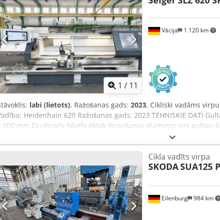
Seiger
SLZ 620 S
gājiens: 220 mm Instrumentu sistēma Revolvergalva: PARAT-4-pozīci
Tehnoloģija: vilkts Centrējošs konuss: MK-4 (sinhronizēts) Atbalsta
Diametra diapazons: 12 mm – 50 mm Aprīkojums Skrāpstu pārvaldīb
Vācija
1 120 km
šķidruma padeve: dzesēšanas šķidruma sūknis, 7 bāri Piederums: a
dzesēšanu Spīļķelis: SMW ķīļa tipa spīļķelis (D = 210 mm) Spīļķeļa žo
žokļu Dsdpfxozrghvo Aktsck Uzstādīšanas laukums (garums x platum
1
/
11
Stāvoklis:
labi (lietots)
, Ražošanas gads:
2023
, Cikliski vadāms virpu
Vadība: Heidenhain 620 Ražošanas gads: 2023 TEHNISKIE DATI Gult
3 000 mm Dcsdpoziy Nbefx Aktok Virpošanas diametrs virs gultas: 
slīdotāja: 435 mm GALVENĀ VĀSTŠ Apgriezienu diapazons: 1 – 2 500 
Griezes moments: apm. 2 000 Nm Instrumentu stiprinājums: Parat A
Cikla vadīts virpa
diametrs: 90 mm Pinoles gājiens: 180 mm Aprīkojums Dažādi instr
SKODA
SUA125 P
šķidruma sistēma Programmatūra: 3. līmenis
Eilenburg
984 km