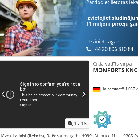
Pārdodiet lietotas iek
Izvietojiet sludināju
11 miljoni pircēju
gai
Uzziniet tagad
+44 20 806 810 84
Cikla vadīts virpa
MONFORTS
KNC 
Halberstadt
1 037 
1
/
18
Stāvoklis:
labi (lietots)
, Ražošanas gads:
1999
, Atsauce Nr.: 10365 