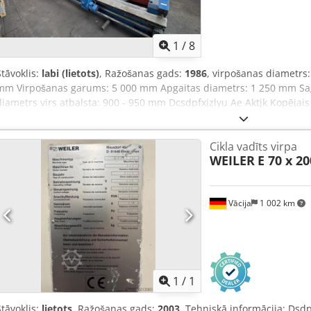
1
/
8
Stāvoklis:
labi (lietots)
, Ražošanas gads:
1986
, virpošanas diametrs
mm Virpošanas garums: 5 000 mm Apgaitas diametrs: 1 250 mm Saga
diametrs virs atbalsta: 900 - 950 mm Dcsdpfxjzlyu Ae Aktjk Kopējais
apmēram: 18 t
Cikla vadīts virpa
WEILER
E 70 x 2
Vācija
1 002 km
Pieprasīt va
1
/
1
Stāvoklis:
lietots
, Ražošanas gads:
2003
, Tehniskā informācija: Dsd