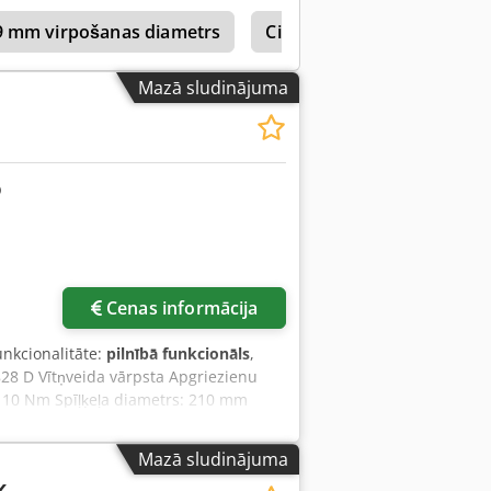
 riteņi • Saziņas saskarne • 4-pozīciju
9 mm virpošanas diametrs
Cikla Virpa
Monforts
žokļu patrona BISON, diametrs 300
rvis ar elektrisko drošību •
ālā eļļošana • Mašīnas kājas •
Mazā sludinājuma
nen Rüschebrinkstr. 151-153 DE -
Cenas informācija
unkcionalitāte:
pilnībā funkcionāls
,
828 D Vītņveida vārpsta Apgriezienu
 110 Nm Spīļķeļa diametrs: 210 mm
lums starp centriem: 1000 mm Attālums
: 470 mm Maksimālais diametrs virs
Mazā sludinājuma
30 mm Z ass gājiens: 1065 mm X ass