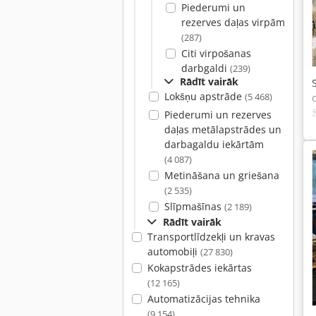
Piederumi un
rezerves daļas virpām
(287)
Citi virpošanas
darbgaldi
(239)
Rādīt vairāk
Lokšņu apstrāde
(5 468)
Piederumi un rezerves
daļas metālapstrādes un
darbagaldu iekārtām
(4 087)
Metināšana un griešana
(2 535)
Slīpmašīnas
(2 189)
Rādīt vairāk
Transportlīdzekļi un kravas
automobiļi
(27 830)
Kokapstrādes iekārtas
(12 165)
Automatizācijas tehnika
(9 154)