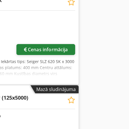
K
ju revolvergalva RD 2 Atbalsta punkts
 gredzens Tehnoloģija: sinhronizēts
a: skrāpstu tvertne Dzesēšanas
daptera plāksne PARAT RD-2 ar iekšējo
kļi: 1 komplekts termiski apstrādātu
s): 2,91 m x 1,24 m
Cenas informācija
 Iekārtas tips: Seiger SLZ 620 SK x 3000
as platums: 400 mm Centru attālums:
660 mm Kustības diametrs virs
apgr./min. Dzinēja jauda: 30 / 22 kW
pakškalibrators: MK 5 Pinoles
Mazā sludinājuma
umentu stiprinājumi: Parat Dzesēšanas
 (125x5000)