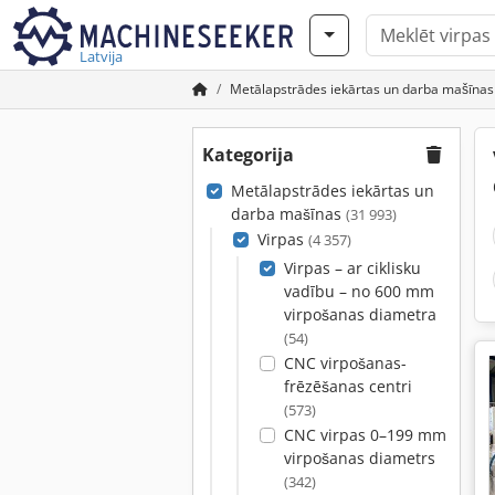
Latvija
Metālapstrādes iekārtas un darba mašīnas
Kategorija
Metālapstrādes iekārtas un
darba mašīnas
(31 993)
Virpas
(4 357)
Virpas – ar ciklisku
vadību – no 600 mm
virpošanas diametra
(54)
CNC virpošanas-
frēzēšanas centri
(573)
CNC virpas 0–199 mm
virpošanas diametrs
(342)