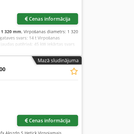
Cenas informācija
:
1 320 mm
, Virpošanas diametrs: 1 320
taves svars: 14 t Virpošanas
 jaudas patēriņš: 45 kW Iekārtas svars
Mazā sludinājuma
000
irāk attēlu
Cenas informācija
pfx Akszdn S Hetjck Virpojamais