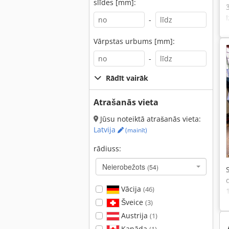
slīdes [mm]:
-
Vārpstas urbums [mm]:
-
Rādīt vairāk
Atrašanās vieta
Jūsu noteiktā atrašanās vieta:
Latvija
(mainīt)
rādiuss:
Neierobežots
(54)
Vācija
(46)
Šveice
(3)
Austrija
(1)
Kanāda