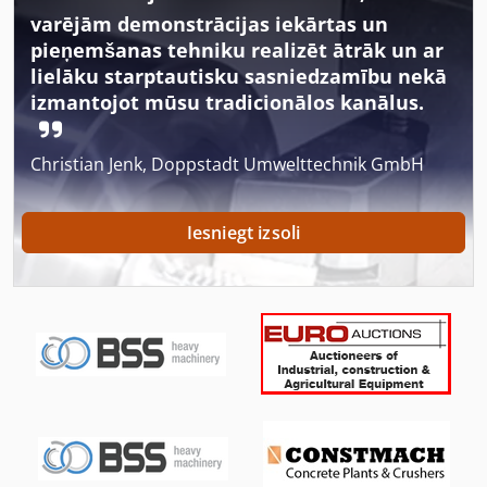
Grāmata Saistošus Mašīna
varējām demonstrācijas iekārtas un
Grāmatas Vāka Mašīna
pieņemšanas tehniku realizēt ātrāk un ar
lielāku starptautisku sasniedzamību nekā
Grīdas Smiltnīcas Mašīna
izmantojot mūsu tradicionālos kanālus.
Grīdas Tīrīšanas Līdzekļi
Christian Jenk, Doppstadt Umwelttechnik GmbH
Grīdas Uzkopšanas Mašīnas
Idx 23
Iesniegt izsoli
Kgs 1670
Kravas Apjoma
Kravas Automašīnas
Kronšteins Ar Vārpstu
Ks 205