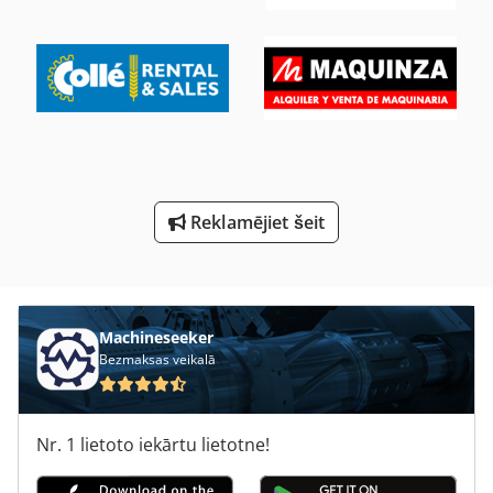
Meh 5 2 1 8 B
Ng 200
Skrūves Ir
Smagais Kravas Transportieru
Smagās Kravas Automašīnas
Reklamējiet šeit
To Izplešanās
Machineseeker
Bezmaksas veikalā
Nr. 1 lietoto iekārtu lietotne!