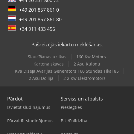
+44 20 331 800 72
+49 201 857 861 0
+49 201 857 861 80
+34 911 433 456
Pašreizējās iekārtu meklēšanas:
Slaucīšanas uzlikas
160 Kw Motors
Kartona skavas
2 Asu Kulonu
Kva Dīzeļa Avārijas Ģenerators 160 Stundas Tikai 85
2 Asu Dollija
2 2 Kw Elektromotors
Pārdot
Serviss un atbalsts
Izvietot sludinājumus
Pieslēgties
Pārvaldīt sludinājumus
BUJ/Palīdzība