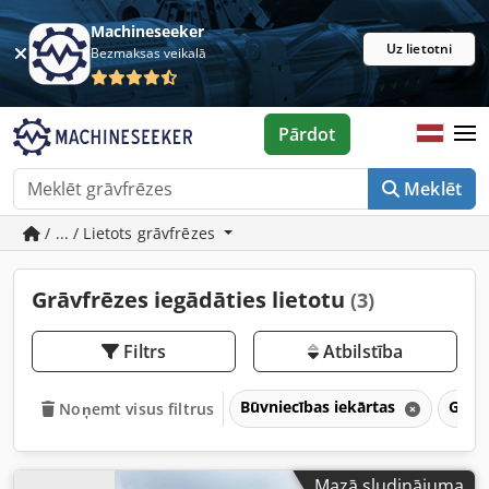
Machineseeker
Uz lietotni
Bezmaksas veikalā
Pārdot
Meklēt
/ ... / Lietots grāvfrēzes
Grāvfrēzes iegādāties lietotu
(3)
Filtrs
Atbilstība
Būvniecības iekārtas
Grāv
Noņemt visus filtrus
Mazā sludinājuma