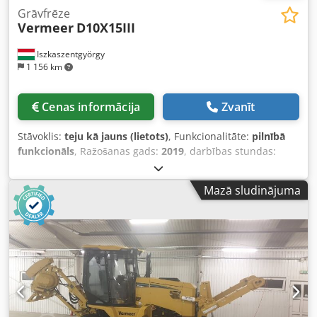
Grāvfrēze
Vermeer
D10X15III
Iszkaszentgyörgy
1 156 km
Cenas informācija
Zvanīt
Stāvoklis:
teju kā jauns (lietots)
, Funkcionalitāte:
pilnībā
funkcionāls
, Ražošanas gads:
2019
, darbības stundas:
1 300 h
, D10x15 S3 ir kompakta, vidēja izmēra horizontālās
urbšanas iekārta, kas nodrošina precīzu urbšanu gruntī ar
Mazā sludinājuma
precīzu virziena un dziļuma kontroli. Tādēļ tā ir ideāli
piemērota nelieliem un vidēja izmēra projektiem
komunālo, servisa un instalācijas darbu jomā – piemēram,
optisko šķiedru kabeļu, elektrības kabeļu vai apgādes
cauruļvadu ieklāšanai. Galvenās īpašības - Kompakts
izmērs un efektivitāte - Jauda un veiktspēja Dīzeļdzinējs ar
aptuveni 60 ZS (44,7 kW) – jaudīgs piedziņas bloks.
Vilkšanas spēks: aptuveni 44,5 kN – augsta spiediena un
vilkšanas jauda. Maksimālais griezes moments: aptuveni 2