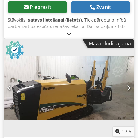
Pieprasīt
Zvanīt
Stāvoklis:
gatavs lietošanai (lietots)
, Tiek pārdota pilnībā
darba kārtībā esoša drenāžas iekārta. Darba dziļums līdz
aptuveni 2 m. Pārvietošanās sistēmai ir saglabājusies
vismaz 80% no sākotnējās jaudas. Iekārta ir aprīkota ar
Mazā sludinājuma
lāzerkontroli Moba, bet lāzers komplektācijā nav iekļauts.
Pārdodam, jo iegādājāmies jaunu iekārtu. Nav konstatēti
nekādi tehniski defekti. Dwsdpfxezkvd Do Apcoa
1
/
6