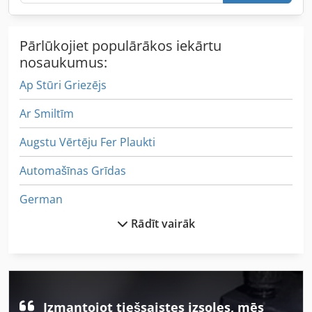
Pārlūkojiet populārākos iekārtu
nosaukumus:
Ap Stūri Griezējs
Ar Smiltīm
Augstu Vērtēju Fer Plaukti
Automašīnas Grīdas
German
Rādīt vairāk
Graudu Pašizgāzējs
Gravēšanas Mašīna
Grozāmie Frēzēšanas Mašīna
Izmantojot tiešsaistes izsoles, mēs