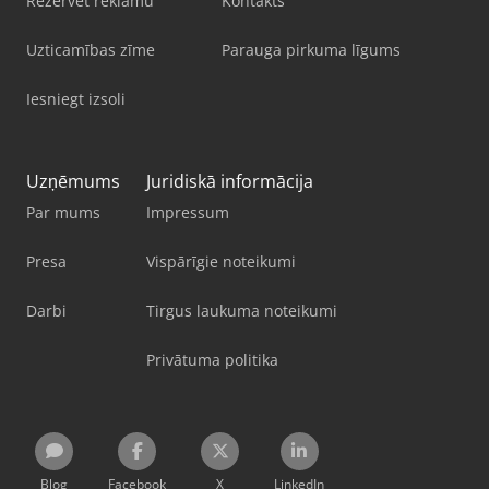
Rezervēt reklāmu
Kontakts
Uzticamības zīme
Parauga pirkuma līgums
Iesniegt izsoli
Uzņēmums
Juridiskā informācija
Par mums
Impressum
Presa
Vispārīgie noteikumi
Darbi
Tirgus laukuma noteikumi
Privātuma politika
Blog
Facebook
X
LinkedIn