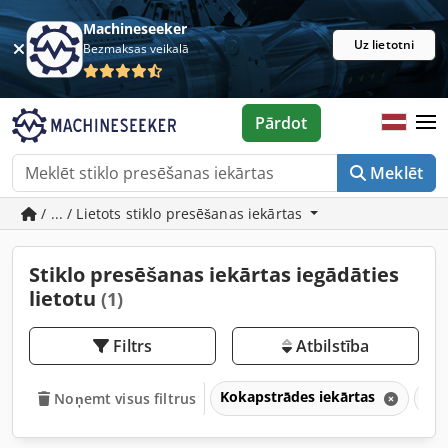
Machineseeker
Uz lietotni
Bezmaksas veikalā
Pārdot
Meklēt
/ ... / Lietots stiklo presēšanas iekārtas
Stiklo presēšanas iekārtas iegādāties
lietotu
(1)
Filtrs
Atbilstība
Kokapstrādes iekārtas
Log
Noņemt visus filtrus