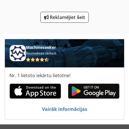
Stikla Slīpēšanas Mašīna
Reklamējiet šeit
Stūra Savienojumu Mašīna
To Izplešanās
Machineseeker
Bezmaksas veikalā
Nr. 1 lietoto iekārtu lietotne!
Vairāk informācijas