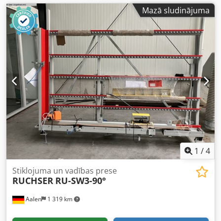
Mazā sludinājuma
1
/
4
Stiklojuma un vadības prese
RUCHSER
RU-SW3-90°
Aalen
1 319 km