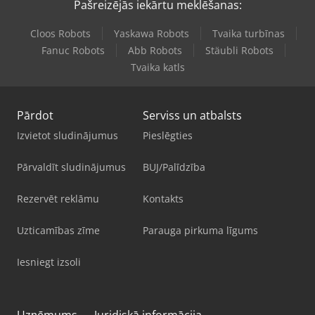
Pašreizējās iekārtu meklēšanas:
Cloos Robots
Yaskawa Robots
Tvaika turbīnas
Fanuc Robots
Abb Robots
Stäubli Robots
Tvaika katls
Pārdot
Serviss un atbalsts
Izvietot sludinājumus
Pieslēgties
Pārvaldīt sludinājumus
BUJ/Palīdzība
Rezervēt reklāmu
Kontakts
Uzticamības zīme
Parauga pirkuma līgums
Iesniegt izsoli
Uzņēmums
Juridiskā informācija