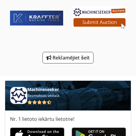
Slīpēšanas Mašīna Mala
Svārsta Slīpēšanas Mašīna
Sējas Mašīna
Universālās Slīpēšanas Mašīna
Vārpstas Slīpēšanas Mašīna
Reklamējiet šeit
Vārpstveida Mašīna
Vārpstveida Slīpēšanas Mašīna
Machineseeker
Bezmaksas veikalā
Nr. 1 lietoto iekārtu lietotne!