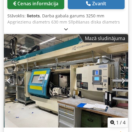
Cenas informācija
Zvanīt
Stāvoklis:
lietots
, Darba gabala garums 3250 mm
Apgriezienu diametrs 630 mm Slīpēšanas diska diametrs
900 mm Vairāki luneti Dreseris Dzesēšanas šķidruma
sistēma Tehniskie dati ir sniegti no ražotāja vai operatora
Mazā sludinājuma
un mums nav saistoši. Saglabājam tiesības uz
starppārdošanu; spēkā ir tikai mūsu vispārējie
tirdzniecības un pārdošanas noteikumi. Par mums vairāk
nekā 400 pašu iekārtu noliktavā vairāk nekā 15 000 m²
noliktavas platības, tilta celtņa celtspēja 70 t
Dodpfsyqtubox Aixeck vairāk nekā 10 000 piederumu
vienību Jūsu darbnīcai Ja vēlaties pārdot iekārtas,
ražošanas līnijas vai visu uzņēmumu, sazinieties ar mums.
Vairāk piedāvājumu atradīsiet mūsu mājaslapā. Apskates ir
iespējamas pēc vienošanās. Mēs priecāsimies par Jūsu
apmeklējumu. Jūsu Markus Hirsch komanda
1
/
4