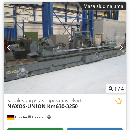
Mazā sludinājuma
1
/
4
Sadales vārpstas slīpēšanas iekārta
NAXOS-UNION
Km630-3250
Dorsten
1 279 km