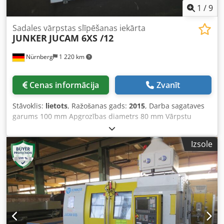
1
/
9
Sadales vārpstas slīpēšanas iekārta
JUNKER
JUCAM 6XS /12
Nürnberg
1 220 km
Cenas informācija
Zvanīt
Stāvoklis:
lietots
, Ražošanas gads:
2015
, Darba sagataves
garums 100 mm Apgrozības diametrs 80 mm Vārpstu
skaits 2 Vadība: FANUC 31i-B5 Darba sagataves svars 2,00
kg Centra augstums 170 mm Slīpēšanas diska diametrs
Izsole
100 mm Slīpēšanas diska atvere 32 mm Maksimālais
slīpēšanas diska platums 20 mm Maksimālais perimetra
ātrums 125 m/sek. Lunetes caurlaides diametrs 45 - 60 mm
Kopējais jaudas patēriņš 75,00 kW Mašīnas svars apm.
25,00 t Uzstādīšanas izmērs apm. 5,00 x 3,50 x H3,50 m
Dcsdpfxoyycv Us Aixok Nokturkņu slīpmašīna nokaļu
detaļām. Ar FANUC 31i-B5 vadību - neregulāras formas
slīpēšana; iekraušanas portālu; CO2 ugunsdzēsības