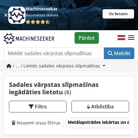
Machineseeker
Uz lietotni
Bezmaksas veikalā
Pārdot
Meklēt
/ ... / Lietots sadales vārpstas slīpmašīnas
Sadales vārpstas slīpmašīnas
iegādāties lietotu
(6)
Filtrs
Atbilstība
Metālapstrādes iekārtas un dar
Noņemt visus filtrus