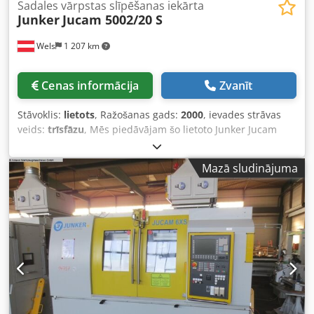
Sadales vārpstas slīpēšanas iekārta
Junker
Jucam 5002/20 S
Wels
1 207 km
Cenas informācija
Zvanīt
Stāvoklis:
lietots
, Ražošanas gads:
2000
, ievades strāvas
veids:
trīsfāzu
, Mēs piedāvājam šo lietoto Junker Jucam
5002/20 S sadales vārpstas slīpēšanas iekārtu, ražota 2000.
gadā. Ražošanas gads: 2000 Jauda: 60 kVA Nominālais
Mazā sludinājuma
spriegums: 400 V Frekvence: 50 Hz Vadības spriegums: DC
24 V Drošinātāji: 3×100 A Spriegums pirms galvenā slēdža
(elektroaplis F 001): 230 V Spriegums pirms galvenā slēdža
(elektroaplis F 002): 400 V Ražotājs: JUNKER GROUP
Lietotāja rokasgrāmata pieejama 4. Tehniskie dati 4.1
Elektriskie pieslēguma dati Sprieguma padeve: 400 V / 50
Hz Jauda: 60 kVA Drošinātāji: 3 X 100 A Vadu
šķērsgriezums: 5 x 35 mm² Cu 4.2 Mehāniskie dati
Apstrādājamais objekts: - Sagataves diametrs apm. 100
mm - Sagataves apvedceļa diametrs, maks.: 150 mm -