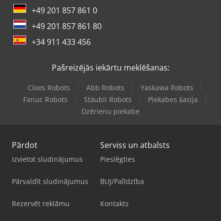
+49 201 857 861 0
+49 201 857 861 80
+34 911 433 456
Pašreizējās iekārtu meklēšanas:
Cloos Robots
Abb Robots
Yaskawa Robots
Fanuc Robots
Stäubli Robots
Piekabes šasija
Dzērienu piekabe
Pārdot
Serviss un atbalsts
Izvietot sludinājumus
Pieslēgties
Pārvaldīt sludinājumus
BUJ/Palīdzība
Rezervēt reklāmu
Kontakts