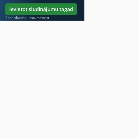
Ievietot sludinājumu tagad
*par sludinājumu/mēnesī