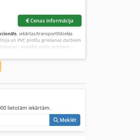
Cenas informācija
kcionāls
, iekārtas/transportlīdzekļa
mīnija un PVC profilu griešanas darbiem
iešanai • Augšējā galda griešana –
pfx Aa Tea • Fiksējams leņķis pa labi
a korpusa sistēma • Labās-kreisās metru
s ar dimanta uzgali
000 lietotām iekārtām.
Meklēt