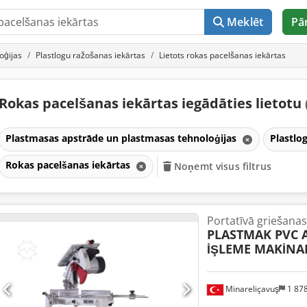
Meklēt
Pā
oģijas
Plastlogu ražošanas iekārtas
Lietots rokas pacelšanas iekārtas
Rokas pacelšanas iekārtas iegādāties lietotu
Plastmasas apstrāde un plastmasas tehnoloģijas
Plastlo
Rokas pacelšanas iekārtas
Noņemt visus filtrus
Portatīvā griešana
PLASTMAK PVC
İŞLEME MAKİNA
Minareliçavuş
1 87