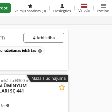
rdot
Valoda
Vēlmju saraksts
(0)
Pieslēgties
Izvēlne
(1)
Atbilstība
gu ražošanas iekārtas
Mazā sludinājuma
s iekārta Ø300 mm
 ALÜMİNYUM
LARI
SÇ 441
8 km