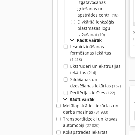
izgatavošanas
griešanas un
apstrādes centri
(18)
Divkāršā leņķzāģis
plastmasas logu
ražošanai
(10)
Rādīt vairāk
Iesmidzināšanas
formēšanas iekārtas
(1 213)
Ekstrūderi un ekstrūzijas
iekārtas
(214)
Sildīšanas un
dzesēšanas iekārtas
(157)
Perifērijas ierīces
(122)
Rādīt vairāk
Metālapstrādes iekārtas un
darba mašīnas
(31 933)
Transportlīdzekļi un kravas
automobiļi
(27 820)
Kokapstrādes iekārtas