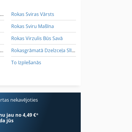
Kā Sazināties Ar Kopēšanas Rāmis
Rokas Sviras Vārsts
Rokas Sviru Mašīna
Rokas Virzulis Būs Savā
eljaudas Dzelzceļa Pakaramais Ar Rotācijas Tabulu
Rokasgrāmatā Dzelzceļa Slīpēšanas Mašīna
To Izplešanās
Transporta Ratiņiem Eiro Paletes
Uzlādes Ierīces Par Pacēlājiem
iestiprinātu Lāpstu
ārtas nekavējoties
mu jau no 4,49 €
*
da jūs