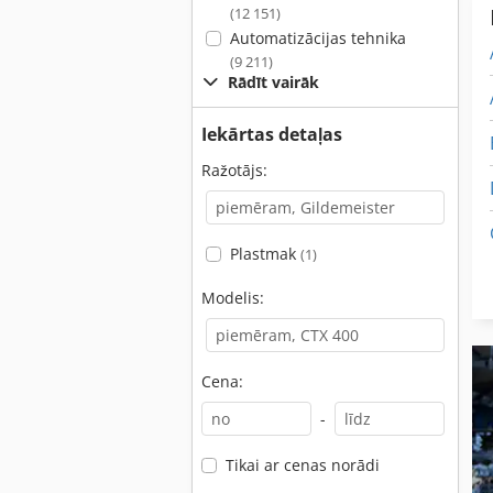
(12 151)
Automatizācijas tehnika
(9 211)
Rādīt vairāk
Iekārtas detaļas
Ražotājs:
Plastmak
(1)
Modelis:
Cena:
-
Tikai ar cenas norādi