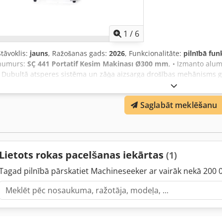
1
/
6
Stāvoklis:
jauns
, Ražošanas gads:
2026
, Funkcionalitāte:
pilnībā fun
numurs:
SÇ 441 Portatif Kesim Makinası Ø300 mm
, • Izmanto alu
• Dubultā atsperes sistēma un zāģa aizsarga drošības mehānisms gr
iespēja griezt jebkurā vēlamajā leņķī no -45° līdz +45° Chodorcmzdo
un pa kreisi pie 0°, 15°, 22,5°, 30°, 45° IESPĒJAS • Apakšējās skapj
Saglabāt meklēšanu
sistēmas vadotne • Pneimatiska prese un dzesēšanas sistēma • Zāģi
Lietots rokas pacelšanas iekārtas
(1)
Tagad pilnībā pārskatiet Machineseeker ar vairāk nekā 200 