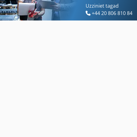
Uzziniet tagad
+44 20 806 810 84