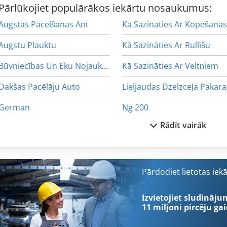
Pārlūkojiet populārākos iekārtu nosaukumus:
Augstas Pacelšanas Ant
Augstu Plauktu
Kā Sazināties Ar Rullīšu
Būvniecības Un Ēku Nojaukšanas Atkritumi
Kā Sazināties Ar Veltņiem
Dakšas Pacēlāju Auto
Li
German
Ng 200
Rādīt vairāk
Idx 23
Ppl
Koka Virpas Ar Rīkiem Un Piederumiem
Pu
Kronšteins Ar Vārpstu
Riteņu Iekrāvējs Ar Aizmugurē P
Pārdodiet lietotas iek
Ks 205
Rokas Locīšanas Sola
Izvietojiet sludināju
11 miljoni pircēju
gai