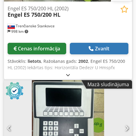
Engel ES 750/200 HL (2002)
Engel
ES 750/200 HL
Trenčianske Stankovce
998 km
Cenas informācija
Zvanīt
Stāvoklis:
lietots
, Ražošanas gads:
2002
, Engel ES 750/200
HL (2002) Iekārtas tips: Horizontāla Dedezr U Hmspfx
Apmeck Piedziņa / aizvēršanas spēks: Hidrauliska Ražotājs:
ENGEL Modelis: ES 750/200 HL Izgatavošanas gads: 2002
Mazā sludinājuma
Vadības sistēma: CC100 Aizvēršanas spēks: 2000 kN = 200
tonnas Attālums starp atbalsta stieņiem H = 533 mm
Attālums starp stieņiem V = 457 mm Lodītes izmērs
apmēram 340 g