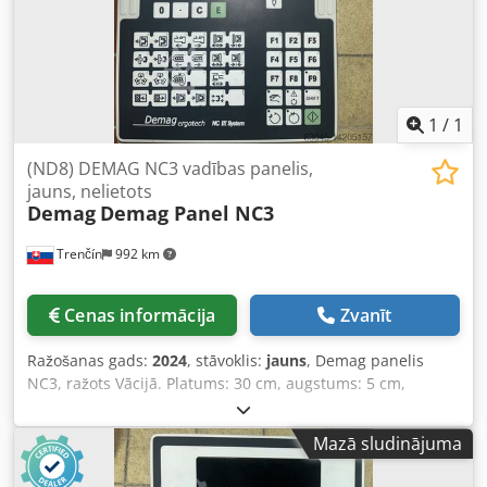
1
/
1
(ND8) DEMAG NC3 vadības panelis,
jauns, nelietots
Demag
Demag Panel NC3
Trenčín
992 km
Cenas informācija
Zvanīt
Ražošanas gads:
2024
, stāvoklis:
jauns
, Demag panelis
NC3, ražots Vācijā. Platums: 30 cm, augstums: 5 cm,
garums: 50 cm. Tips: 6EJ5 398-0DE14. Dcsdpfx
Aoqvuigjpmek
Mazā sludinājuma