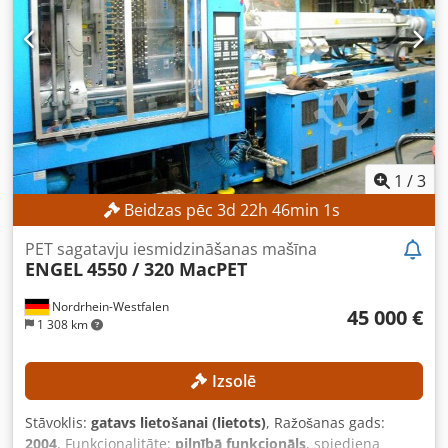
1
/
3
Beidzas pēc
3
d
22
h
45
min
59
s
PET sagatavju iesmidzināšanas mašīna
ENGEL
4550 / 320 MacPET
Nordrhein-Westfalen
45 000 €
1 308 km
Izsolē
Stāvoklis:
gatavs lietošanai (lietots)
, Ražošanas gads:
2004
, Funkcionalitāte:
pilnībā funkcionāls
, spiediena