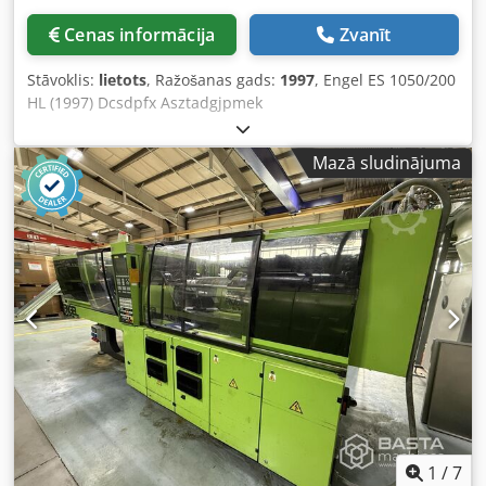
Cenas informācija
Zvanīt
Stāvoklis:
lietots
, Ražošanas gads:
1997
, Engel ES 1050/200
HL (1997) Dcsdpfx Asztadgjpmek
Mazā sludinājuma
1
/
7