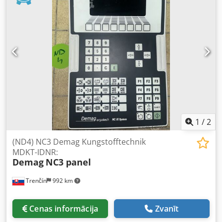
1
/
2
(ND4) NC3 Demag Kungstofftechnik
MDKT-IDNR:
Demag
NC3 panel
Trenčín
992 km
Cenas informācija
Zvanīt