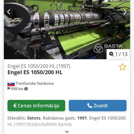
1
/
13
Engel ES 1050/200 HL (1997)
Engel
ES 1050/200 HL
Trenčianske Stankovce
998 km
Cenas informācija
Zvanīt
Stāvoklis:
lietots
, Ražošanas gads:
1997
, Engel ES 1050/200
HL (1997) Dcjdpsztafdefx Apmok