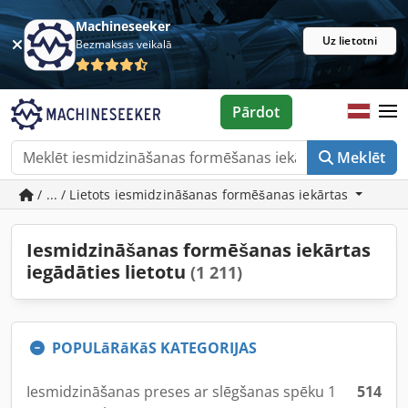
Machineseeker
Uz lietotni
Bezmaksas veikalā
Pārdot
Meklēt
/ ... / Lietots iesmidzināšanas formēšanas iekārtas
Iesmidzināšanas formēšanas iekārtas
iegādāties lietotu
(1 211)
POPULāRāKāS KATEGORIJAS
Iesmidzināšanas preses ar slēgšanas spēku 1
514