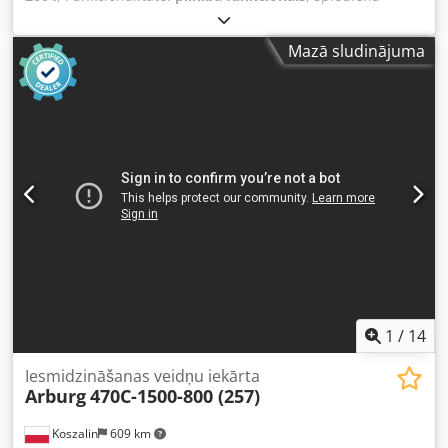
spēks:
3 188 kN
, iesmidzināšanas svars:
6 935 g
, skrūvju
konveijera diametrs:
130 mm
, ražošanas jauda:
17 000
Mazā sludinājuma
vienība/h
, TEHNISKIE RAKSTURLĀKUMI Noslēgšanas spēks:
320 t Injekcijas svars: 6935 g Skrūves diametrs: 130 mm
Jauda: 17 000 priekšformas/h IERĪCES RAKSTURLĀKUMI
Djdpfezmxdlsx Apmeck Izmēri: 72 vietas, 4 līmeņi
APRĪKOJUMS Izņemšanas komplekts Konveijera lente LT/h
1825 TPS robots TRT-M4-72-E Var izvēlēties kādu no šīm
divām veidnēm: 1. variants: MHT veidne ar 72 vietām,
paredzēta 30,8 g PCO 1810 vai 1881 (īsa, 28 mm kakliņa
gredzens, 1,5 litru pudeles) 2. variants: 72 serdeņu
komplekti, paredzēti 27,8 g PCO 1810 vai 1881 (īsa, 28 mm
kakliņa gredzens, 1,0 litru pudeles) Piezīme: papildus
iekārtai, lai sāktu ražošanu, būs nepieciešams tikai
žāvētājs un dzesēšanas iekārta.
1
/
14
Iesmidzināšanas veidņu iekārta
Arburg
470C-1500-800 (257)
Koszalin
609 km