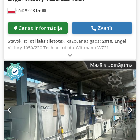
Łódź
658 km
Cenas informācija
Zvanīt
Stāvoklis:
ļoti labs (lietots)
, Ražošanas gads:
2010
, Engel
Victory 1050/220 Tech ar robotu Wittmann W721
Ražošanas gads: 2010 Iesmidzināšanas bloks:
Djdpozpaukjfx Apmsck Skrūves diametrs: 55 mm
Mazā sludinājuma
Iesmidzināmā materiāla svars: apm. 480 g
Iesmidzināšanas spiediens: 2053 bāri Dozēšanas tilpums:
511 cm³ Nosprādzēšanas bloks: Nosprādzēšanas spēks:
220 t Stieņu attālums: 0x0 mm Spaiļu izmērs: 880x830 mm
Izstumējs: hidraulisks Nosprādzēšanas bloks: hidraulisks
Vadība: CC 200 – skārienekrāns Papildu aprīkojums:
Mašīna bez stieņiem Euromap 67 Robotizācijas interfeiss
Gaisa vārsts x 3 Hidrauliskais serdeņu vilcējs x 3 Vadība ar
karsto kanālu sistēmu x 30 Iesmidzināšanas bloks ar
termiski apstrādātu bimetāla materiālu Proporcionālais
vārsts iesmidzināšanas blokā – precīza iesmidzināšana
Izmēri: Svars: 12200 kg Garums/platums/augstums: 5,66 x