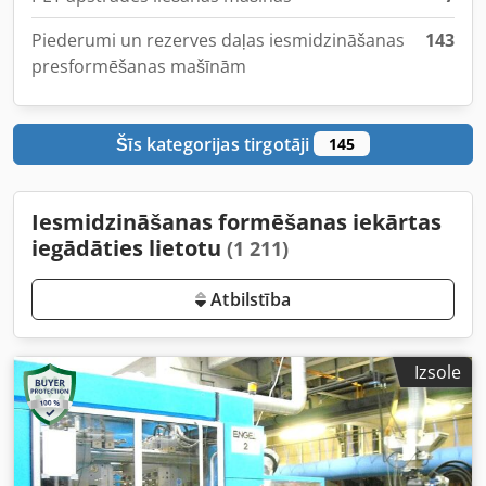
Piederumi un rezerves daļas iesmidzināšanas
143
presformēšanas mašīnām
Šīs kategorijas tirgotāji
145
Iesmidzināšanas formēšanas iekārtas
iegādāties lietotu
(1 211)
Atbilstība
Izsole