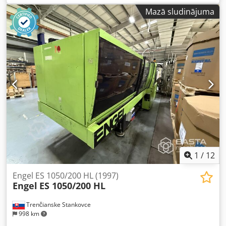
Mazā sludinājuma
1
/
12
Engel ES 1050/200 HL (1997)
Engel
ES 1050/200 HL
Trenčianske Stankovce
998 km