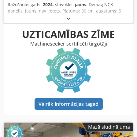
Ražošanas gads:
2024
, stāvoklis:
jauns
, Demag NC3-
panelis, jauns, nav lietots. Platums: 30 cm, augstums: 5
cm, garums: 50 cm. Dcodpfx Apsqvuinemok
UZTICAMĪBAS ZĪME
Machineseeker sertificēti tirgotāji
Vairāk informācijas tagad
Mazā sludinājuma