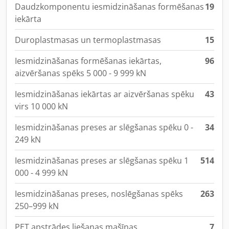
Daudzkomponentu iesmidzināšanas formēšanas
19
iekārta
Duroplastmasas un termoplastmasas
15
Iesmidzināšanas formēšanas iekārtas,
96
aizvēršanas spēks 5 000 - 9 999 kN
Iesmidzināšanas iekārtas ar aizvēršanas spēku
43
virs 10 000 kN
Iesmidzināšanas preses ar slēgšanas spēku 0 -
34
249 kN
Iesmidzināšanas preses ar slēgšanas spēku 1
514
000 - 4 999 kN
Iesmidzināšanas preses, noslēgšanas spēks
263
250–999 kN
PET apstrādes liešanas mašīnas
7