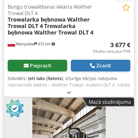
Bungu trowalēšanas iekārta Walther
Trowal DLT 4
Trowalarka bębnowa Walther
Trowal DLT 4
Trowalarka
bębnowa Walther Trowal DLT 4
3 677 €
Wymysłów
672 km
Fiksēta cena plus PVN
Pieprasīt
Zvanīt
Stāvoklis:
ļoti labs (lietots)
, Izturīga Vācijas ražojuma
rūpnieciskā iekārta – Walther Trowal, modelis DLT 4, ražota
1980. gadā. Iekārta paredzēta metāla, alumīnija vai
plastmasas detaļu virsmas apstrādei trowalizācijas procesā
Mazā sludinājuma
(gratēšana, malu noapaļošana, pulēšana, tīrīšana). Klasiskā
cilindriskā konstrukcija – uzticama, masīva un ilgmūžīga,
tipiska „West Germany” ražojumam. Tehniskie dati: •
Modelis: DLT 4 • Ražotājs: Carl Kurt Walther GmbH & Co.
KG, Vuppertāle-Vohvinkelē (West Germany) • Ražošanas
gads: 1980 • Piedziņas tips: ZOD71N 10 • Motora jauda: