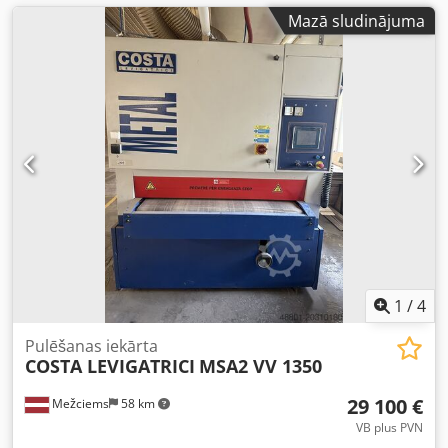
Mazā sludinājuma
1
/
4
Pulēšanas iekārta
COSTA LEVIGATRICI
MSA2 VV 1350
29 100 €
Mežciems
58 km
VB plus PVN