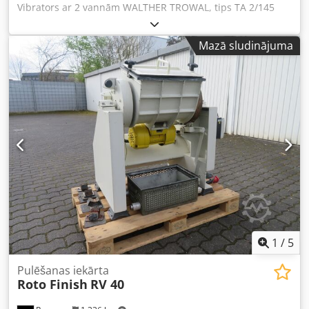
Vibrators ar 2 vannām WALTHER TROWAL, tips TA 2/145
Iekšējo vannu izmēri: G 840 mm x P 360 mm x Dziļums 470
mm Iekšējais pārklājums labā stāvoklī Ielāde no augšas
Mazā sludinājuma
Izlāde caur priekšējām lūkām Darbojas Motors: 2012. gads
Crsdpjzmxwfefx Ac Tef Motora jauda: 11 kW Spriegums:
380 V Izmēri (G x P x A): 2600 x 2000 x 1300 mm Svars: apm.
4 t
1
/
5
Pulēšanas iekārta
Roto Finish
RV 40