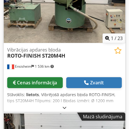
1
/
23
Vibrācijas apdares bļoda
ROTO-FINISH
ST20M4H
Ensisheim
1 536 km
Cenas informācija
Zvanīt
Stāvoklis:
lietots
, Vibrējošā apdares bļoda ROTO-FINISH,
tips ST20M4H Tilpums: 200 l Bļodas izmēri: Ø 1200 mm
Iekšējie izmēri: platums 230 mm Lietderīgais dziļums: 250
mm Ar automātisku konveijera izvadkanālu Cedozmxwlspfx
Mazā sludinājuma
Ac Tjrf Bļoda renovēta 2010. gadā Pārklājums ļoti labā
stāvoklī (skat. foto) Elektriskais vadības panelis ļoti labā