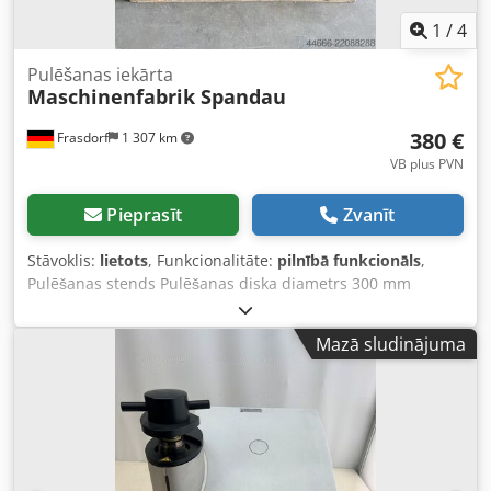
1
/
4
Pulēšanas iekārta
Maschinenfabrik Spandau
380 €
Frasdorf
1 307 km
VB plus PVN
Pieprasīt
Zvanīt
Stāvoklis:
lietots
, Funkcionalitāte:
pilnībā funkcionāls
,
Pulēšanas stends Pulēšanas diska diametrs 300 mm
Crsdszccxajpfx Ac Tef Platums 40 mm
Mazā sludinājuma