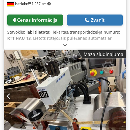
Iserlohn
1 257 km
Cenas informācija
Zvanīt
Stāvoklis:
labi (lietots)
, iekārtas/transportlīdzekļa numurs:
RTT HAU T3
, Lietots rotējošais pulēšanas automāts ar
apaļu indeksēšanas galdu. Ražotājs: Hau. Rotējošais galds
ar 6 darba vārpstām un 3 pulēšanas stacijām ar
Mazā sludinājuma
augstspiediena pistoli, 5,5 kW motori. Vadības skapis.
Cedpeh Ug Uljfx Ac Torf