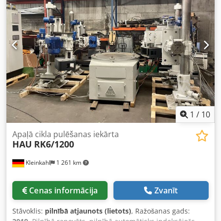
1
/
10
Apaļā cikla pulēšanas iekārta
HAU
RK6/1200
Kleinkahl
1 261 km
Cenas informācija
Zvanīt
Stāvoklis:
pilnībā atjaunots (lietots)
, Ražošanas gads: