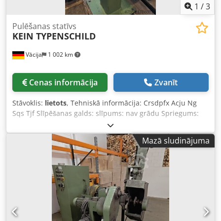
1
/
3
Pulēšanas statīvs
KEIN TYPENSCHILD
Vācija
1 002 km
Cenas informācija
Zvanīt
Stāvoklis:
lietots
, Tehniskā informācija: Crsdpfx Acju Ng
Sqs Tjf Slīpēšanas galds: slīpums: nav grādu Spriegums:
220 V Aparāta svars apm.: 44 kg Aizņemamā platība apm.:
0,3 x 0,45 x 1,1 m Labajā pusē disks: Ø 150 mm x platums:
Mazā sludinājuma
50 mm; disks aprīkots ar slīpēšanas lamelēm Kreisajā pusē
disks: Ø 125 mm x platums: 50 mm; disks aprīkots ar
slīpēšanas lamelēm Abpusēja balsta virsma Iekārta
uzstādīta uz stenda ar pamatplati. Vadība ar
ieslēgšanas/izslēgšanas slēdzi