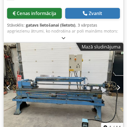
Cenas informācija
Zvanīt
Stāvoklis:
gatavs lietošanai (lietots)
, 3 vārpstas
apgriezienu ātrumi, ko nodrošina ar poli maināms motors:
700, 950 un 1400 apgr./min. Cjdpozhu Txefx Ac Tjrf
attiecīgā piedziņas jauda: 0,37/0,45/0,55 kW elektriskais
Mazā sludinājuma
pieslēgums: 380 V vārpstas caurlaidība: 35 mm
nepieciešamā platība: 1000 x 570 x 1150 mm svars: 88 kg