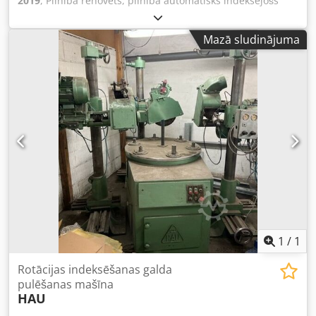
2019
, Pilnībā renovēts, pilnībā automātisks indeksējošs
apaļais galds ar 6 darba vārpstām un 4 pulēšanas
stacijām, katra ar 5,5 kW frekvences pārveidotāja piedziņu.
Mazā sludinājuma
Visām pulēšanas stacijām ir divasu motorizēta diska
padeve un atvilkšana. Jauns vadības skapis ar Siemens PLC
vadību, HMI un LED vadības paneli. Iespējama CE
atbilstība. HMI iespējams angļu valodā. Codpfx Acjipqwls
Terf
1
/
1
Rotācijas indeksēšanas galda
pulēšanas mašīna
HAU