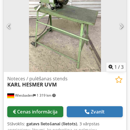
efektivitātei. Ideāli piemērots profesionālai lietošanai
rūpniecībā. Atbilstoši roboti var tikt piedāvāti atsevišķi.
Izgatavošanas gads: 05.2013 Kopējais augstums: 240 cm
Gaisa spiediens: max. 6 bāri Nominālā strāva: 11,5 A
Credpfouzyctjx Ac Tef Nominālā jauda: 5,5 kW Komplektā:
3 paletes ar 2 pulēšanas iekārtām un 1 vadības skapi
1
/
3
Noteces / pulēšanas stends
KARL HESMER
UVM
Wiesbaden
1 319 km
Cenas informācija
Zvanīt
Stāvoklis:
gatavs lietošanai (lietots)
, 3 vārpstas
apgriezienu ātrumi, ko nodrošina ar polmaiņu