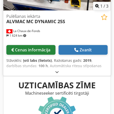
1
/
3
Pulēšanas iekārta
ALVMAC
MC DYNAMIC 25S
La Chaux-de-Fonds
1 624 km
Cenas informācija
Zvanīt
Stāvoklis:
ļoti labs (lietots)
, Ražošanas gads:
2019
,
darbības stundas:
100 h
, Automātiska riteņu stīpošanas
iekārta Credpfxezhtb Is Ac Tef
UZTICAMĪBAS ZĪME
Machineseeker sertificēti tirgotāji