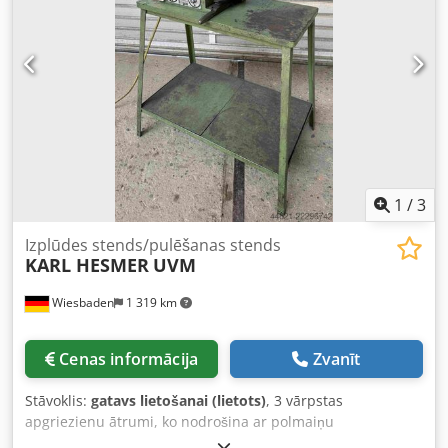
1
/
3
Izplūdes stends/pulēšanas stends
KARL HESMER
UVM
Wiesbaden
1 319 km
Cenas informācija
Zvanīt
Stāvoklis:
gatavs lietošanai (lietots)
, 3 vārpstas
apgriezienu ātrumi, ko nodrošina ar polmaiņu
pārslēdzams motors: 700, 950 un 1400 apgr./min.