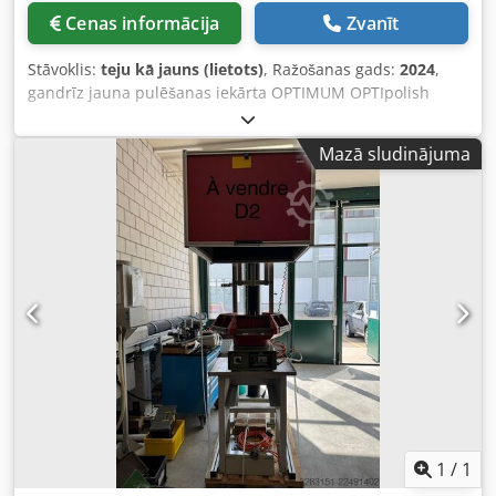
Cenas informācija
Zvanīt
Stāvoklis:
teju kā jauns (lietots)
, Ražošanas gads:
2024
,
gandrīz jauna pulēšanas iekārta OPTIMUM OPTIpolish
GZ40P ar regulējamu piedziņu (Vario) ar Siemens invertoru
un ciklonveida nosūcēju. Paredzēta pulēšanas diskiem ar
Mazā sludinājuma
diametru līdz 350 mm, maksimālais diska platums – 35
mm, diska caurums – 20 mm. Piemērota nepārtrauktai un
intensīvai lietošanai rūpniecībā Smaga industriālā
pulēšanas mašīna, kas, pateicoties lielam pašsvaram,
absorbē pat tās mazās vibrācijas Bezapkopes, ilgmūžīgs
indukcijas motors ar klusu darbību, korpuss no čuguna
Papildus: Regulējams piedziņas ātrums ar Siemens
Sinamics V20 invertora piedziņu Crsdpfx Ajyglkyjc Tsf
Darba virsmas ātrums regulējams no 34 m/s līdz 6 m/s
Stabils pamatnes statīvs ar pamatnē integrētu ciklonveida
nosūcēju, samazināts vietas patēriņš, ar skaņas izolāciju
Pamatne klienta pusē jāaizpilda ar betonu. Automātiskā
ieslēgšanas funkcija: Kad tiek ieslēgta vai izslēgta ārējā
iekārta, nosūcējs automātiski ieslēdzas/izslēdzas ar 2-3
1
/
1
sekunžu aizturi. Papildu nosūcēja ieslēgšana vai izslēgšana