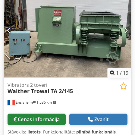
stāvoklī Spriegums: 220 V 3 fāzes Izmēri (G x P x A): 1500 x
1800 x 1500 mm Svars: apm. 1 t
1
/
19
Vibrators 2 toveri
Walther Trowal
TA 2/145
Ensisheim
1 536 km
Cenas informācija
Zvanīt
Stāvoklis:
lietots
, Funkcionalitāte:
pilnībā funkcionāls
,