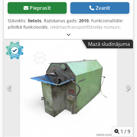
Pieprasīt
Zvanīt
Stāvoklis:
lietots
, Ražošanas gads:
2010
, Funkcionalitāte:
pilnībā funkcionāls
, iekārtas/transportlīdzekļa numurs:
84659300
, Machine consists of 3 working units: Crodpfoxn
Ifuex Ac Tsf 1st. XSV Brushes (12 rottating and ocilating
Mazā sludinājuma
brushes) 2nd XSV Brushes (12 rottating and ocilating
brushes) 3rd Roller brush Feeding belt 1350 mm.
1
/
9