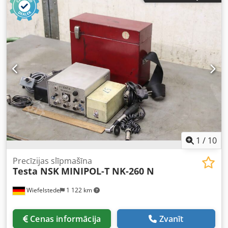
precīzām pulēšanas iekārtām, kas aprīkotas ar robotu
pieslēgumu maksimālai efektivitātei. Ideāli piemērots
profesionālai lietošanai rūpniecībā. Cedpsuzylhsfx Ac Terf
Atbilstoši roboti var tikt piedāvāti atsevišķi. • Ražošanas
gads: 05.2013 • Kopējais augstums: 240 cm • Darba
spiediens / Maksimālais gaisa spiediens: 6 bāri • Darba
spriegums / Frekvence: 400 V / 50 Hz • Nominālā strāva:
11,5 A • Nominālā jauda: 5,5 kW Piegādes komplekts: 3
paletes ar 2 pulēšanas iekārtām un 1 vadības skapi
1
/
10
Precīzijas slīpmašīna
Testa NSK
MINIPOL-T NK-260 N
Wiefelstede
1 122 km
Cenas informācija
Zvanīt