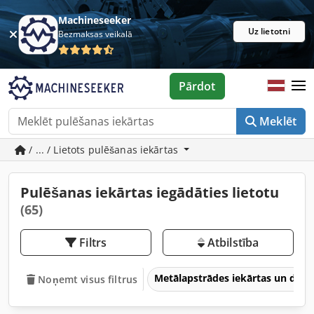
Machineseeker
Uz lietotni
Bezmaksas veikalā
Pārdot
Meklēt
/ ... / Lietots pulēšanas iekārtas
Pulēšanas iekārtas iegādāties lietotu
(65)
Filtrs
Atbilstība
Metālapstrādes iekārtas un dar
Noņemt visus filtrus