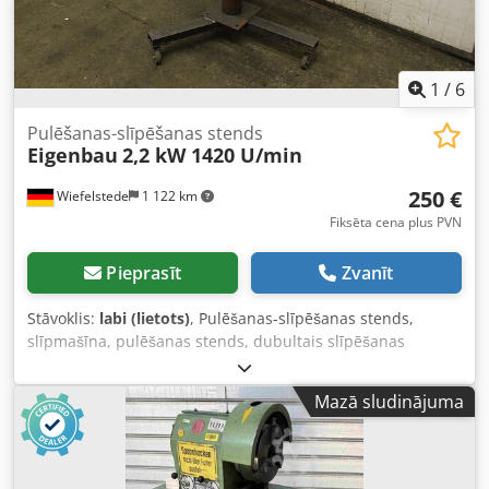
1
/
6
Pulēšanas-slīpēšanas stends
Eigenbau
2,2 kW 1420 U/min
250 €
Wiefelstede
1 122 km
Fiksēta cena plus PVN
Pieprasīt
Zvanīt
Stāvoklis:
labi (lietots)
, Pulēšanas-slīpēšanas stends,
slīpmašīna, pulēšanas stends, dubultais slīpēšanas
stends, dubultā slīpmašīna, stacionārā slīpmašīna,
stacionārais slīpēšanas stends - Piedziņa: 2,2 kW -
Mazā sludinājuma
Apgriezieni: 1420 apgr./min - Uzmontētā birste: 150 mm -
Izmēri: 700/800/H1300 mm - Svars: 73 kg Credpfxod D R
Sxs Ac Tef