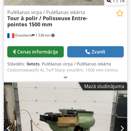
1
/
14
Pulēšanas virpa / Pulēšanas iekārta
Tour à polir / Polisseuse
Entre-
pointes 1500 mm
Ensisheim
1 536 km
Cenas informācija
Zvanīt
Stāvoklis:
lietots
, Pulēšanas virpa / Pulēšanas iekārta
Cedezmxwxepfx Ac Tsrf Starp smailēm: 1500 mm Centra
augstums: 180 mm Maksimālais pulējamais diametrs: Ø
380 mm Vārpstas konuss: CM3 Vārpstas ātrums maināms
Mazā sludinājuma
ar frekvenču pārveidotāju Pneimatiska uzmava Aprīkota ar
vakuuma sistēmu (nepieciešams tikai pieslēgt gaisa
šļūteni) Iekārta tika izmantota asiņu pulēšanai Spriegums:
220 V vienfāzes Izmēri (G x P x A): 3200 x 1000 x 1900 mm
Svars: 1,2 t