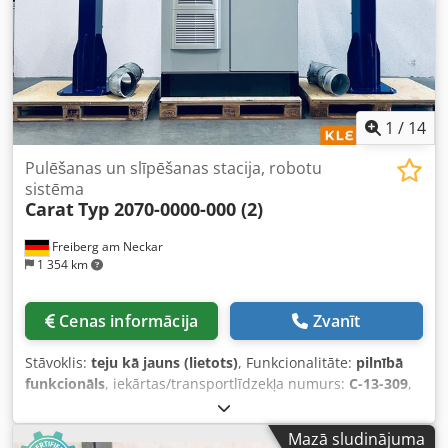
1
/
14
Pulēšanas un slīpēšanas stacija, robotu
sistēma
Carat
Typ 2070-0000-000 (2)
Freiberg am Neckar
1 354 km
Cenas informācija
Zvanīt
Stāvoklis:
teju kā jauns (lietots)
, Funkcionalitāte:
pilnībā
funkcionāls
, iekārtas/transportlīdzekļa numurs:
C-13-309
,
kopējais svars:
900 kg
, Izmantojiet iespēju iegādāties
augstas kvalitātes lietotu Carat slīpēšanas un pulēšanas
Mazā sludinājuma
staciju: Šis komplekts sastāv no vadības skapja un divām