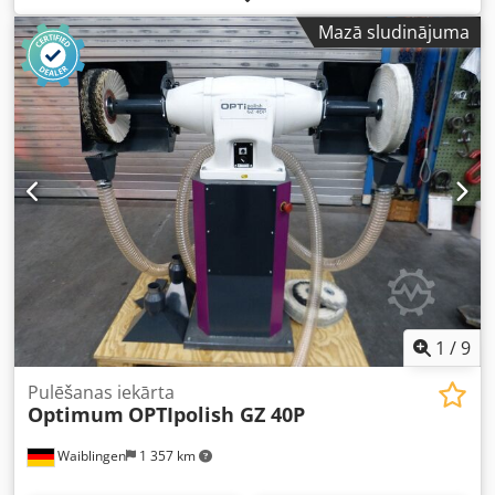
atbilstošā piedziņas jauda: 0,37/0,45/0,55 kW Cedpfx
Mazā sludinājuma
Aozkrghsc Tsrf elektriskais pieslēgums: 380 V vārpstas
diametrs: 35 mm izmēri: 1000 x 570 x 1150 mm svars: 84 kg
1
/
9
Pulēšanas iekārta
Optimum
OPTIpolish GZ 40P
Waiblingen
1 357 km