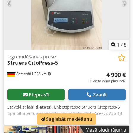
1
/
8
Iegremdēšanas prese
Struers
CitoPress-5
4 900 €
Viersen
1 338 km
Fiksēta cena plus PVN
Pieprasīt
Zvanīt
Stāvoklis:
labi (lietots)
, Enbettpresse Struers Citopress-5
tipa pilnībā funkcionējošā stāvoklī: Credpfx Acezcx Azo Tjf
Saglabāt meklēšanu
Ieliešanas vienības: 50 mm Ieliešanas vienības (pēc
izvēles): 25, 30, 40 mm (1,25; 1,5 collas) Kompresija: 50–350
Mazā sludinājuma
bar ar 25 bar soli / 725–5076 psi ar 363 psi soli. Sildīšana