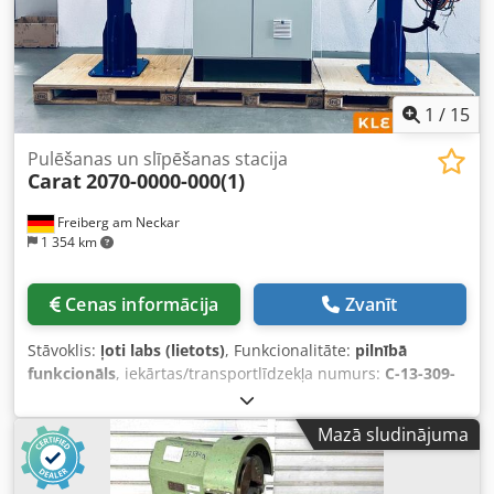
1
/
15
Pulēšanas un slīpēšanas stacija
Carat
2070-0000-000(1)
Freiberg am Neckar
1 354 km
Cenas informācija
Zvanīt
Stāvoklis:
ļoti labs (lietots)
, Funkcionalitāte:
pilnībā
funkcionāls
, iekārtas/transportlīdzekļa numurs:
C-13-309-
02
, ieejas spriegums:
400 V
, kopējais svars:
900 kg
,
Izmantojiet iespēju iegādāties augstas kvalitātes lietotu
Mazā sludinājuma
Carat slīpēšanas un pulēšanas staciju: Šis komplekts
sastāv no vadības skapja un divām precīzām pulēšanas
iekārtām, kas aprīkotas ar robota pieslēgumu maksimālai