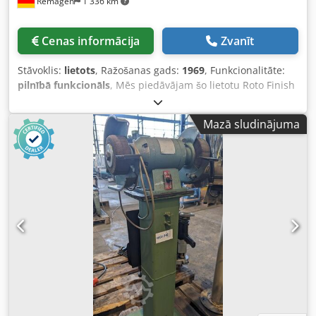
Remagen
1 336 km
Cenas informācija
Zvanīt
Stāvoklis:
lietots
, Ražošanas gads:
1969
, Funkcionalitāte:
pilnībā funkcionāls
, Mēs piedāvājam šo lietotu Roto Finish
RV 40 pulēšanas iekārtu, kas ražota 1969. gadā. Ražotājs:
Roto Finish Ražošanas numurs: 20187 Tips: RV 40 Uzreiz
Mazā sludinājuma
gatava lietošanai Ja jums ir kādi jautājumi vai
nepieciešama papildu informācija, lūdzu, sazinieties ar
mums. Csdpezkti Rjfx Ac Tjrf