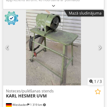
pārslēdzams motors: 700, 950 un 1400 apgr./min.
atbilstošā piedziņas jauda: 0,37/0,45/0,55 kW elektriskais
Mazā sludinājuma
pieslēgums: 380 V vārpstas diametrs: 35 mm izmēri: 1000 x
570 x 1150 mm svars: 84 kg Csdpfx Acszhu U Ae Tsrf
1
/
3
Noteces/pulēšanas stends
KARL HESMER
UVM
Wiesbaden
1 319 km