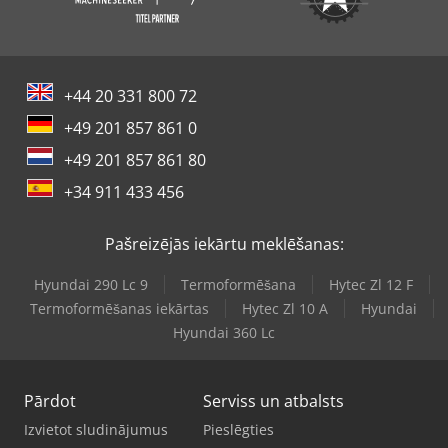
+44 20 331 800 72
+49 201 857 861 0
+49 201 857 861 80
+34 911 433 456
Pašreizējās iekārtu meklēšanas:
Hyundai 290 Lc 9
Termoformēšana
Hytec Zl 12 F
Termoformēšanas iekārtas
Hytec Zl 10 A
Hyundai
Hyundai 360 Lc
Pārdot
Serviss un atbalsts
Izvietot sludinājumus
Pieslēgties