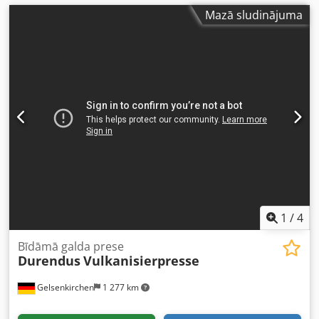
Mazā sludinājuma
1
/
4
Bīdāmā galda prese
Durendus
Vulkanisierpresse
Gelsenkirchen
1 277 km