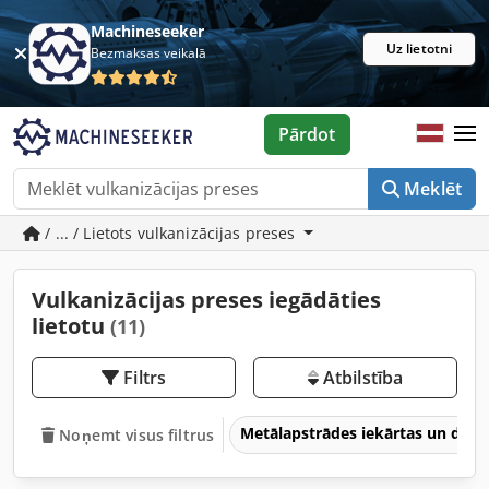
Machineseeker
Uz lietotni
Bezmaksas veikalā
Pārdot
Meklēt
/ ... / Lietots vulkanizācijas preses
Vulkanizācijas preses iegādāties
lietotu
(11)
Filtrs
Atbilstība
Metālapstrādes iekārtas un dar
Noņemt visus filtrus