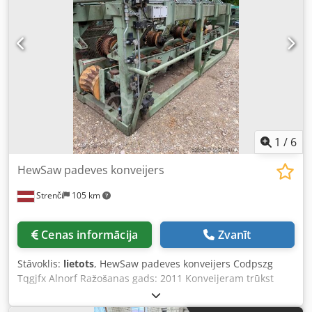
1
/
6
HewSaw padeves konveijers
Strenči
105 km
Cenas informācija
Zvanīt
Stāvoklis:
lietots
, HewSaw padeves konveijers Codpszg
Tqgjfx Alnorf Ražošanas gads: 2011 Konveijeram trūkst
elektromotoru