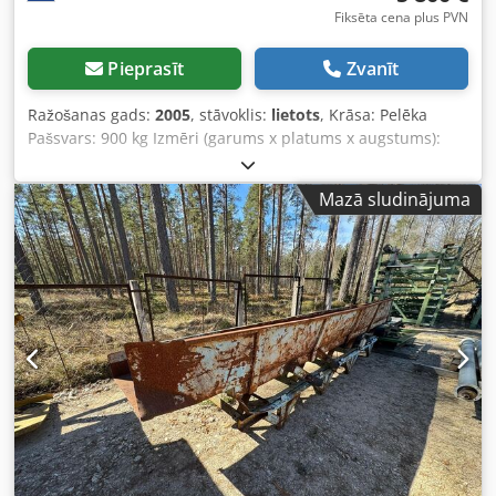
Fiksēta cena plus PVN
Pieprasīt
Zvanīt
Ražošanas gads:
2005
, stāvoklis:
lietots
, Krāsa: Pelēka
Pašsvars: 900 kg Izmēri (garums x platums x augstums):
330 x 215 x 260 cm - Ražošanas gads: 2005 -
Dokumentācija pieejama: Nē - CE sertifikāts pieejams: Nē -
Mazā sludinājuma
Automatizēta izdošanas sistēma: Jā - Padevuma ātrums:
Regulējams - Pacelšanas galds: Jā - Maksimālais izdošanas
garums [mm]: 3100 - Maksimālais izdošanas platums
[mm]: 220 - Automatizēta ievades sistēma: Jā - Maksimālais
ievades garums [mm]: 3100 - Maksimālais ievades platums
[mm]: 220 - Spriegums [V]: 400 - Transportēšanas izmēri:
3300 mm x 2150 mm x 2600 mm (garums x platums x
augstums) - Transportēšanas svars [kg]: 900 kg -
Transportēšanas iepakojumi [gab.]: 1 Finanšu informācija
PVN: Norādītā cena ir bez PVN PVN/atšķirību aplikšana ar
PVN: PVN atskaitāms uzņēmumiem Piegāde un iepirkšana
iespējama jebkurā laikā attiecībā uz visiem rūpniecības
produktiem Crjdpfxezlc Nis Alnef Joriks Dībels