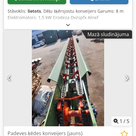
Stāvoklis:
lietots
, Dēļu šķērsjostu konveijers Garums: 8 m
Elektromotors: 1,5 kW Crodeza Dvzspfx Alnef
Mazā sludinājuma
1
/
5
Padeves ķēdes konveijers (jauns)