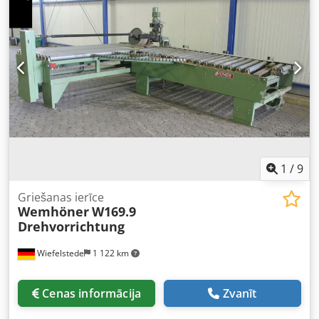
2900 mm — Konveijera garums: 1500 mm — Rotējošās
galvas rullis: gumijots — Citi rullīšu konveijeri pieejami par
papildu samaksu — Transportēšanas izmēri:
1500/3850/A1950 mm — Svars: 969 kg Cjdpfx Asb R
Adcjlnsrf
1
/
9
Griešanas ierīce
Wemhöner
W169.9
Drehvorrichtung
Wiefelstede
1 122 km
Cenas informācija
Zvanīt