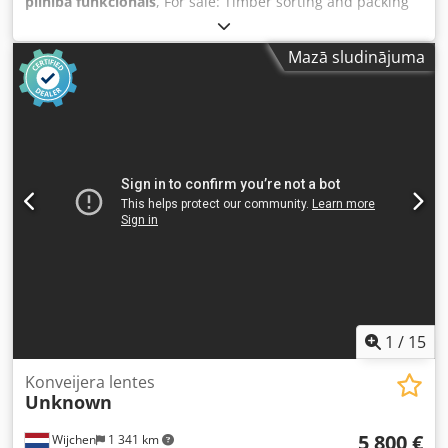
pilnībā funkcionāls
, For sale: Timber sorting and packing
line. Visual sorting with end-trimming capability. Includes
six quality sorting belt bins. Cjdpjy Edbpsfx Alnjrf Available
Mazā sludinājuma
for purchase in parts.
1
/
15
Konveijera lentes
Unknown
5 800 €
Wijchen
1 341 km