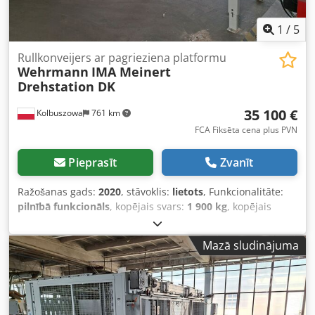
1
/
5
Rullkonveijers ar pagrieziena platformu
Wehrmann
IMA Meinert
Drehstation DK
35 100 €
Kolbuszowa
761 km
FCA Fiksēta cena plus PVN
Pieprasīt
Zvanīt
Ražošanas gads:
2020
, stāvoklis:
lietots
, Funkcionalitāte:
pilnībā funkcionāls
, kopējais svars:
1 900 kg
, kopējais
garums:
6 800 mm
, kopējais platums:
2 850 mm
,
iekārtas/transportlīdzekļa numurs:
30387
, Piedāvājam
Mazā sludinājuma
lietotu ruļļu konveijeru Wehrmann zīmola no 2020. gada,
aprīkotu ar konisku rotatoru sagatavēm un ruļļu
padevējiem IMA Meinert Drehstation DK tipu. Šis
modernais risinājums nodrošina efektīvu un precīzu
sagatavju manipulāciju ražošanas procesā, garantējot