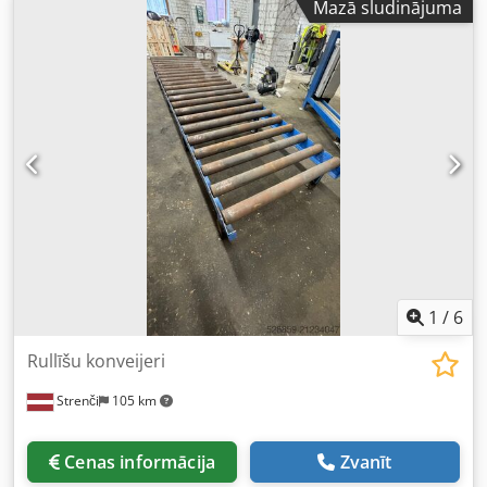
Mazā sludinājuma
1
/
6
Rullīšu konveijeri
Strenči
105 km
Cenas informācija
Zvanīt