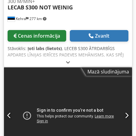
300 M/MIN+
LECAB
S300 NOT WEINIG
Kehra
277 km
Cenas informācija
Zvanīt
Stāvoklis:
ļoti labs (lietots)
, LECEB S300 ĀTRDARBĪGS
APDARES LĪNIJAS IERĪCES PADEVES MEHĀNISMS, KAS SPĒJ
ĀTRI PADEVĒT GAN GARAS, GAN ĪSAS DĒĻAS, SASNIEDZOT
ĀTRUMU LĪDZ 300 m/min. PIEMĒROTS ĪSU DĒĻU PADEVEI,
Mazā sludinājuma
AR GARUMU NO 2,05 m, NESAMAZINOT DARBA
EFEKTIVITĀTI. PIEMĒROTS DĒĻU PADEVEI AR GARUMU LĪDZ
6,0 m. Cedpfx Alozmmrqjnsrf PIEMĒROTS DĒĻU AR
BIEZUMU NO 8 mm PADEVEI. PIEMĒROTS PADEVEI
ATKALAPSTRĀDĀTĀM DĒĻĀM, KURAS VAR AUTOMĀTISKI
IELĀDĒT ŽURNĀLĀ, LAI NODROŠINĀTU ĀTRU PADEVI. ĪPAŠI
PIEMĒROTS IZMANTOŠANAI STARP ŠĶELŠANAS ZĀĢA UN
ĀTRDARBĪGAS APDARES LĪNIJAS IERĪCES (VAI
ATKALAPSTRĀDES ZĀĢA) UN ĀTRDARBĪGAS APDARES
LĪNIJAS IERĪCES.