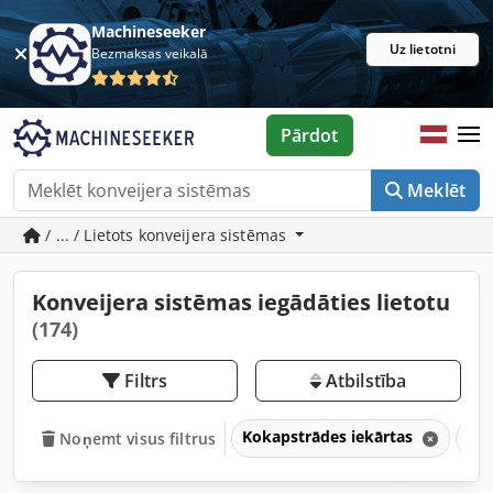
Machineseeker
Uz lietotni
Bezmaksas veikalā
Pārdot
Meklēt
/ ... / Lietots konveijera sistēmas
Konveijera sistēmas iegādāties lietotu
(174)
Filtrs
Atbilstība
Kokapstrādes iekārtas
Kon
Noņemt visus filtrus