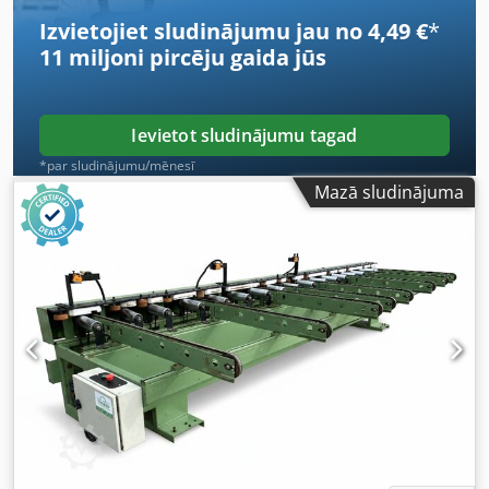
Izvietojiet sludinājumu jau no 4,49 €
*
11 miljoni pircēju
gaida jūs
Ievietot sludinājumu tagad
*par sludinājumu/mēnesī
Mazā sludinājuma