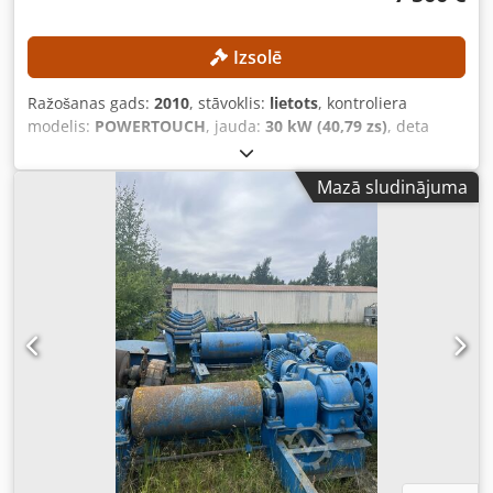
Izsolē
Ražošanas gads:
2010
, stāvoklis:
lietots
, kontroliera
modelis:
POWERTOUCH
, jauda:
30 kW (40,79 zs)
, deta
garuma (maks.):
18 800 mm
, apstrādājamā detaļas
platums (maks.):
15 000 mm
, X ass barošanas ātrums:
80
Mazā sludinājuma
m/min
, TEHNISKĀS DETAĻAS Apstrādājamā izstrādājuma
garums: 18 800 mm Apstrādājamā izstrādājuma platums:
15 000 mm Minimālais plākšņu garums: 2000 mm
Maksimālais plākšņu garums: 4300 mm Minimālais plākšņu
platums: 800 mm Maksimālais plākšņu platums: 2200 mm
Maksimālā padeves ātrums: 80 m/min IERĪCES DETAĻAS
Vadības sistēma: POWERTOUCH Kopējā pieslēguma jauda:
30 kW APRĪKOJUMS Codpfx Alszmtmnsnorf CE marķējums
Ierīce tiek pārdota un piegādāta tādā stāvoklī, kādā tā
atrodas, ņemot vērā fotogrāfiskos pierādījumus un
tehniskos/komerciālos dokumentus, kuru mērķis ir sniegt
vispārīgu aprakstu (“tā, kā redzams un atbilst”). Pircējam ir
tiesības pārbaudīt preci pirms tās saņemšanas, un viņš