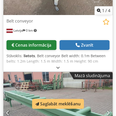
1
/
4
Belt conveyor
Latvija
0 km
Cenas informācija
Zvanīt
Stāvoklis:
lietots
, Belt conveyor Belt width: 0.1m Between
belts: 1.2m Length: 1.5 m Width: 1.5 m Height: 90 cm
Power (kW): 0.25 Cedpfjwmm N Eox Alnjrf
Mazā sludinājuma
Saglabāt meklēšanu