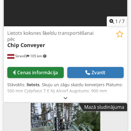
1
/
7
Lietots koksnes šķeldu transportēšanai
pēc
Chip Conveyer
Strenči
105 km
Cenas informācija
Zvanīt
Stāvoklis:
lietots
, Skuju un zāģu skaidu konveijers Platums:
500 mm Cjdpfxezi T E Nj Alnorf Augstums: 900 mm
Izmanto skuju un zāģu skaidu transportēšanai pēc
sijāšanas.
Mazā sludinājuma