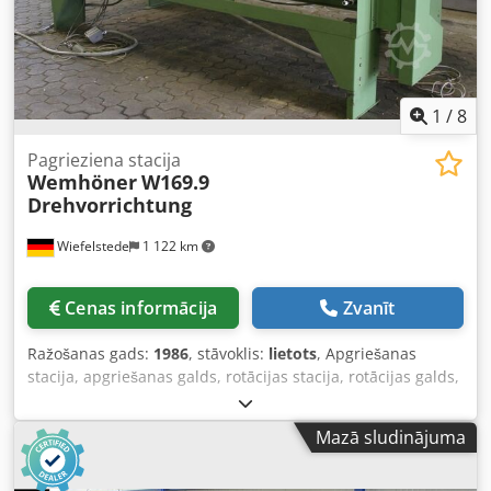
1
/
8
Pagrieziena stacija
Wemhöner
W169.9
Drehvorrichtung
Wiefelstede
1 122 km
Cenas informācija
Zvanīt
Ražošanas gads:
1986
, stāvoklis:
lietots
, Apgriešanas
stacija, apgriešanas galds, rotācijas stacija, rotācijas galds,
transportēšanas sistēma, rullīšu konveijers — paredzēts:
malu līmēšanas automātam, malu līmēšanas mašīnai,
Mazā sludinājuma
malu līmētājam — Apgriešanas stacija: sagatavju
pagriešanai — Rullīšu konveijers: plats — Rullīšu platums: