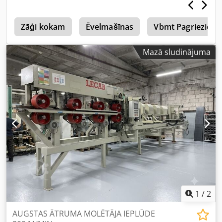
h
Zāģi kokam
Ēvelmašīnas
Vbmt Pagrieziena
Mazā sludinājuma
1
/
2
AUGSTAS ĀTRUMA MOLĒTĀJA IEPLŪDE