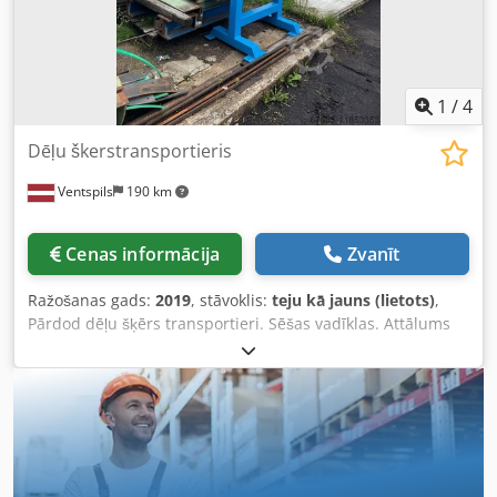
1
/
4
Dēļu škerstransportieris
Ventspils
190 km
Cenas informācija
Zvanīt
Ražošanas gads:
2019
, stāvoklis:
teju kā jauns (lietots)
,
Pārdod dēļu šķērs transportieri. Sēšas vadīklas. Attālums
starp vadīklām 0, 85 m. Platiums 4, 40m. Garums 2, 80 m.
Piedziņa, motoreduktors 1, 5 kw. Pilnā darba kārtībā, pēc
remonta. ss.com Crodpfx Ajnl Dvlslnjf