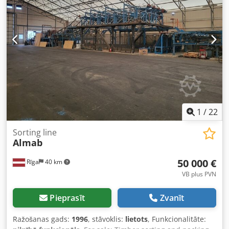
pagriešanas ierīci, ražotājs Kockums, tips 447-6 C, sērijas
numurs 70984 - Šķeldošanas iekārtas centrēšanas ierīce,
ražotājs Kockums, tips 240-12 D - Izejas konveijers ar
iespēju izvadīt materiālu no sāniem - Elektriskais skapis un
vadības sistēma (Siemens Simatic panelis) visai līnijai -
Maksimālais stumbra diametrs: 50 cm Līnija tiek pārdota
bez jebkādām garantijām un atbildības par materiāliem
defektiem.
1
/
22
Sorting line
Almab
50 000 €
Rīga
40 km
VB plus PVN
Pieprasīt
Zvanīt
Ražošanas gads:
1996
, stāvoklis:
lietots
, Funkcionalitāte: