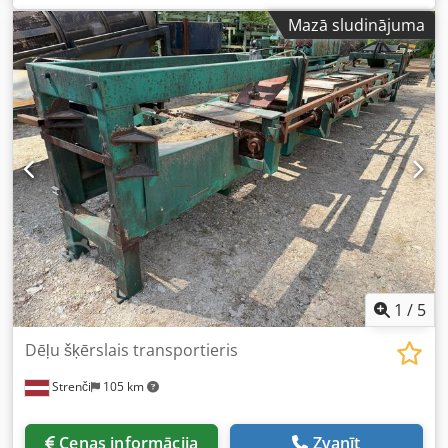
iekārtas/transportlīdzekļa numurs:
0-280-15-2017
,
Mazā sludinājuma
Piedāvājam lietotu, automātisku, divkameru iekraušanas
staciju no atzītā ražotāja BARGSTEDT, modelis
RTBH22/D/30/12. Šī iekārta ir ideāli piemērota
mūsdienīgām koka apstrādes rūpnīcām, kur svarīga ir
augsta veiktspēja un procesa automatizācija. Pateicoties
divām kamerām, tiek nodrošināts nepārtraukts darbs un
ievērojami uzlabota materiāla apstrāde, samazinot
dīkstāves laiku. BARGSTEDT zīmola robustā konstrukcija un
uzticamība garantē ilgu un bezrūpīgu ekspluatāciju.
Automātiskā iekraušana no divām kamerām. Ietilpība: 8
cikli/min Iekraušana ar vakuumsūkņu palīdzību Codpszgcd
Ajfx Alnsrf Maksimālais sagatavju izmērs: 1300×2500 mm
Iespējams iegādāties visu līniju, tostarp ar konusveida
rotatoru aprīkotu ruļļu konveijeru un divpusējo malu
1
/
5
apstrādes līniju IMA COMBIMA I K/II/R75/760/V/R3.
Dēļu šķērslais transportieris
Strenči
105 km
Cenas informācija
Zvanīt