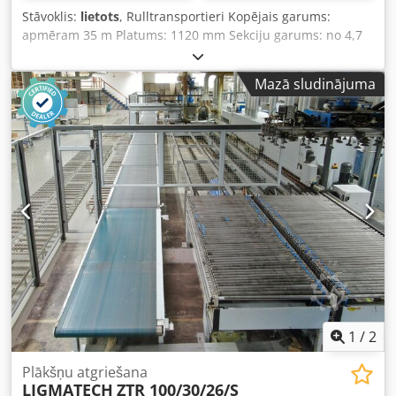
Stāvoklis:
lietots
, Rulltransportieri Kopējais garums:
apmēram 35 m Platums: 1120 mm Sekciju garums: no 4,7
m līdz 6,7 m Rullīši ir izņemti no rāmjiem Crsdpfxeykan Uo
Alnjf
Mazā sludinājuma
1
/
2
Plākšņu atgriešana
LIGMATECH
ZTR 100/30/26/S