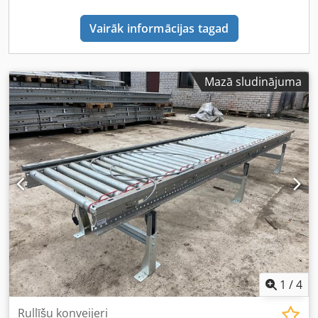
Vairāk informācijas tagad
Mazā sludinājuma
1
/
4
Rullīšu konveijeri