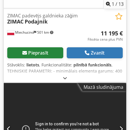
1
/
13
ZIMAC padevējs galdnieka zāģim
ZIMAC
Podajnik
11 195 €
Miechucino
501 km
Fiksēta cena plus PVN
Pieprasīt
Zvanīt
Stāvoklis:
lietots
, Funkcionalitāte:
pilnībā funkcionāls
,
TEHNISKIE PARAMETRI: - minimālais elementa garums: 400
mm - maksimālais garums: 6000 mm - maksimālais
elementa platums: 200 mm - maksimālais elementa
Mazā sludinājuma
biezums: 200 mm - veltņu motora jauda: 0,75 kW - ķēžu
motora jauda: 1,1 kW - padeves regulēšana ar
motoreduktoru - veltņu ātrums: 19 - 118 m/min - lentes
ātrums: 10 - 60 m/min - 8 vadotāj lentes - 17 tērauda
padeves rullīši - veltņu diametrs: 80 mm Crsdsxfgpgspfx
Alnsf - veltņu augstums no pamatnes: 900 mm -
pneimatiskais nospiešanas mehānisms - izmēri