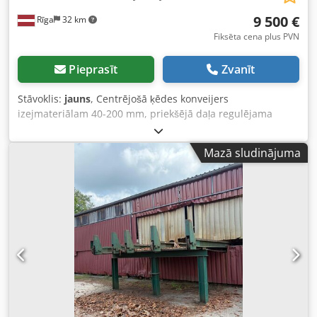
9 500 €
Rīga
32 km
Fiksēta cena plus PVN
Pieprasīt
Zvanīt
Stāvoklis:
jauns
, Centrējošā ķēdes konveijers
izejmateriālam 40-200 mm, priekšējā daļa regulējama
augstāk/zemāk. Dzinējs 1,5 kW. Pilnīgi jauns konveijers.
Crodpfx Aljwk Rnaonef
Mazā sludinājuma