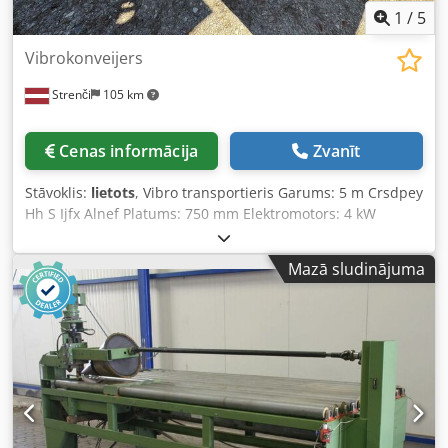
1
/
5
Vibrokonveijers
Strenči
105 km
Cenas informācija
Zvanīt
Stāvoklis:
lietots
, Vibro transportieris Garums: 5 m Crsdpey
Hh S Ijfx Alnef Platums: 750 mm Elektromotors: 4 kW
Mazā sludinājuma