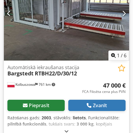
augstu produktivitāti un uzticamību. Ideāli piemērots
rūpnieciskiem pielietojumiem, kur svarīga ir detaļu
transportēšanas efektivitāte un kvalitāte. Crodpfxjzgch Io
Alnef Iespējams iegādāties visu līniju kopā ar divkameru
automātisko ielādes staciju un IMA COMBIMA I
K/II/R75/760/V/R3 abpusējās malu aplīmēšanas iekārtu.
1
/
6
Automātiskā iekraušanas stacija
Bargstedt
RTBH22/D/30/12
47 000 €
Kolbuszowa
761 km
FCA Fiksēta cena plus PVN
Pieprasīt
Zvanīt
Ražošanas gads:
2003
, stāvoklis:
lietots
, Funkcionalitāte:
pilnībā funkcionāls
, tukšais svars:
3 000 kg
, kopējais
garums:
12 500 mm
, kopējais platums:
5 600 mm
,