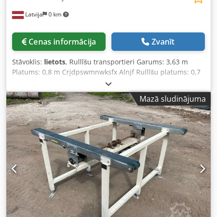
Latvija
0 km
Cenas informācija
Zvanīt
Stāvoklis:
lietots
, Rullīšu transportieri Garums: 3,63 m
Platums: 0,8 m Crjdpswmnwksfx Alnjf Rullīšu platums: 0,7
m Augstums: 20 - 60 cm
Mazā sludinājuma