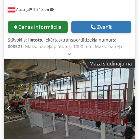
Austrija
1 245 km
Cenas informācija
Zvanīt
Stāvoklis:
lietots
, iekārtas/transportlīdzekļa numurs:
008521
, Maks. paneļa platums: 1000 mm. Maks. paneļa
garums: 2400 mm. Cjdpfjzruyasx Alnerf
Mazā sludinājuma