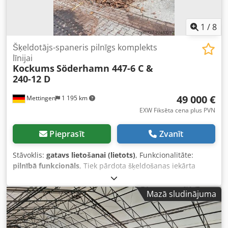
1
/
8
Šķeldotājs-spaneris pilnīgs komplekts
līnijai
Kockums
Söderhamn 447-6 C &
240-12 D
49 000 €
Mettingen
1 195 km
EXW Fiksēta cena plus PVN
Pieprasīt
Zvanīt
Stāvoklis:
gatavs lietošanai (lietots)
, Funkcionalitāte:
pilnībā funkcionāls
, Tiek pārdota šķeldošanas iekārta
(šķeldošanas un atlases līnijā), kas sastāv no šādiem
komponentiem: - Apaļkoku iekraušanas sistēma - Pakāpju
Mazā sludinājuma
konveijers apaļkokiem, ražotājs Saenger + Massierer -
Atsekošanas iekārta Cjdpfxozrfkve Alnorf - Konveijers
apaļkokiem - Centrālais padeves mehānisms ar stumbra