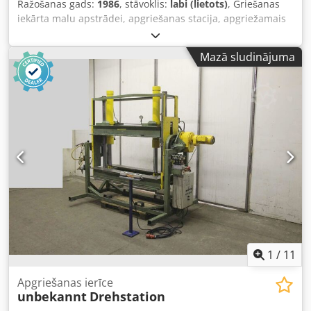
Ražošanas gads:
1986
, stāvoklis:
labi (lietots)
, Griešanas
iekārta malu apstrādei, apgriešanas stacija, apgriežamais
galds, rotācijas stacija, rotējošais galds, transportēšanas
sistēma, rullīšu konveijers – piemērota malu aplīmēšanas
Mazā sludinājuma
automātam, malu aplīmēšanas mašīnai, malu aplīmētājam
– Apgriešanas stacija: sagatavju apgriešanai – Rullīšu
konveijers: šaurs – Rullīšu platums: 1300 mm Credpfx Alob
Rynyonef – Rullīšu konveijera garums: 2900 mm – ar
regulējamu atdures sienu – Rullīšu konveijers: plats –
Rullīšu platums: 3400 mm – Rullīšu konveijera garums:
1400 mm – Rotācijas galvas rullis: gumijots –
Transportēšanas izmēri: 3000/1500/H960 mm,
3500/1550/H1850 mm – Svars: 1000 kg
1
/
11
Apgriešanas ierīce
unbekannt
Drehstation