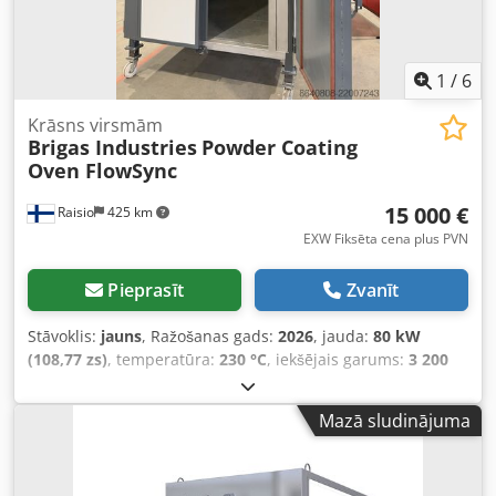
1
/
6
Krāsns virsmām
Brigas Industries
Powder Coating
Oven FlowSync
15 000 €
Raisio
425 km
EXW Fiksēta cena plus PVN
Pieprasīt
Zvanīt
Stāvoklis:
jauns
, Ražošanas gads:
2026
, jauda:
80 kW
(108,77 zs)
, temperatūra:
230 °C
, iekšējais garums:
3 200
mm
, iekšējais platums:
1 400 mm
, iekšējais augstums:
2 370 mm
, kopējais garums:
3 960 mm
, kopējais platums:
Mazā sludinājuma
1 880 mm
, kopējais augstums:
3 370 mm
, vadības veids:
PLC vadīts
, Aprīkojums:
CE marķējums
, Pulvera
pārklājuma krāsns (Eļļa/Gāze) Iekšējie izmēri (GxPxA): 3200