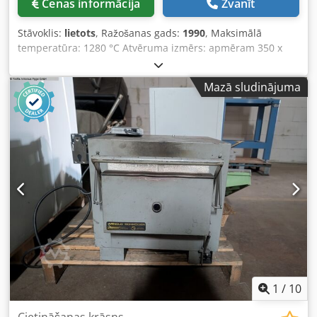
Cenas informācija
Zvanīt
Stāvoklis:
lietots
, Ražošanas gads:
1990
, Maksimālā
temperatūra: 1280 °C Atvēruma izmērs: apmēram 350 x
350 mm Kameras dziļums: apmēram 400 mm Sildīšanas
jauda: 3,3 kW Kopējie izmēri: 830 x 700 x 600 mm Iekārtas
Mazā sludinājuma
svars: apmēram 120 kg Vadība: "Program Controller S8"
Crodpfx Agszcq Dkspof Šajā krāsnī tika dedzināta tikai
keramika. Krāsnij ir ļoti zems elektroenerģijas patēriņš.
Pamats nav iekļauts cenā.
1
/
10