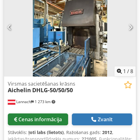
nepārbaudītas kā rezerves daļu donors interesentiem.
1
/
8
Virsmas sacietēšanas krāsns
Aichelin
DHLG-50/50/50
Lannach
1 273 km
Cenas informācija
Zvanīt
Stāvoklis:
ļoti labs (lietots)
, Ražošanas gads:
2012
,
iekārtas/transportlīdzekļa numurs:
221005
, Funkcionalitāte: