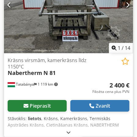
veikalu un apskatiet citus mūsu piedāvājumus. Norādītie
uzņēmumu nosaukumi un preču zīmes ir to īpašnieku
īpašums un tiek izmantoti tikai produktu identificēšanai un
aprakstīšanai. Atšķirības no tehniskajiem datiem, kā arī
kļūdas preces aprakstā var rasties, un mēs paturam
tiesības veikt izmaiņas.
1
/
14
Krāsns virsmām, kamerkrāsns līdz
1150°C
Nabertherm
N 81
2 400 €
Tatabánya
1 119 km
Fiksēta cena plus PVN
Pieprasīt
Zvanīt
Stāvoklis:
lietots
, Krāsns, Kamerkrāsns, Termiskās
Apstrādes Krāsns, Cietināšanas Krāsns, NABERTHERM
Profesionālā Rūpnieciskā Kamerkrāsns – 1150°C, Lietota