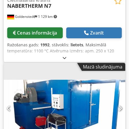
Cietināšanas krāsns
NABERTHERM
N7
Goldenstedt
1 129 km
Cenas informācija
Zvanīt
Ražošanas gads:
1992
, stāvoklis:
lietots
, Maksimālā
temperatūra: 1100 °C Atvēruma izmērs: apm. 250 x 120
mm Kameras dziļums: apm. 290 / 310 mm Sildīšanas
jauda: 2,7 kW Vadība: "Thermocomputer TC 5040" Cedpfx
Mazā sludinājuma
Aew Rrf Sjgpjrf