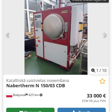
1
/
10
Katalītiskā saistvielas noņemšana
Nabertherm
N 150/03 CDB
33 000 €
Białystok
425 km
EXW VB plus PVN