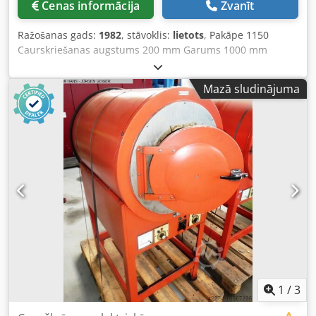
Cenas informācija
Zvanīt
Ražošanas gads:
1982
, stāvoklis:
lietots
, Pakāpe 1150
Caurskriešanas augstums 200 mm Garums 1000 mm
Platums 800 mm Dziļums 1400 mm Spoles svars uz katra
statīva 300 kg Atkausēšanas statīva diametrs mm
Mazā sludinājuma
Kraušanas augstums 0 mm Kopējais krāsnis skaits 0
Statīvu skaits 0 Dzesēšanas pārsegu skaits 0 Kopējā jaudas
prasība kW Aptuvenais mašīnas svars t Aptuvenā telpas
nepieciešamība m N O L Z E N Elektriskā atkausēšanas un
rūdīšanas krāsns Tips WT 20/19/40 Ražošanas gads 1982
Sērijas Nr.: 4459 Csdpfxot Hw Rwo Agpjrf Maksimālā
temperatūra: 1.150 °C Iekšējās kameras izmēri apm. Pl x
Augst x Dziļums 200 x 200 x 400 mm Ārējie izmēri apm.:
1.000 x 800 x 1.400 mm Pievades jauda: apm. 4 kW / 380 V /
14 A Svars apmēram 300 kg Piederumi/Specializētas
iekārtas: • Manuālas sāniski izkustināmas durvis ar
fiksācijas pozīciju pie plaukta • Vadības modulis ar
bezpakāpju termostatu līdz max. 1.200 °C un taimeri ar
bezpakāpju iepriekšēju laika logu (sek./min./st.)
1
/
3
uzstādīšanu, kā arī darba lampām temperatūras