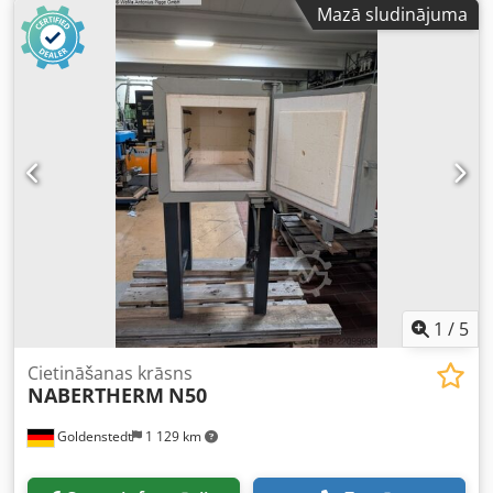
Mazā sludinājuma
ražotnes. Credpfx Aezndtzjgpef
1
/
5
Cietināšanas krāsns
NABERTHERM
N50
Goldenstedt
1 129 km