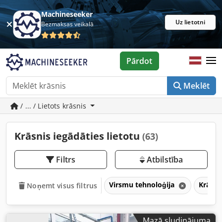
Machineseeker
Uz lietotni
Bezmaksas veikalā
Pārdot
Meklēt
/ ... / Lietots krāsnis
Krāsnis iegādāties lietotu
(63)
Filtrs
Atbilstība
Virsmu tehnoloģija
Krāsni
Noņemt visus filtrus
Mazā sludinājuma