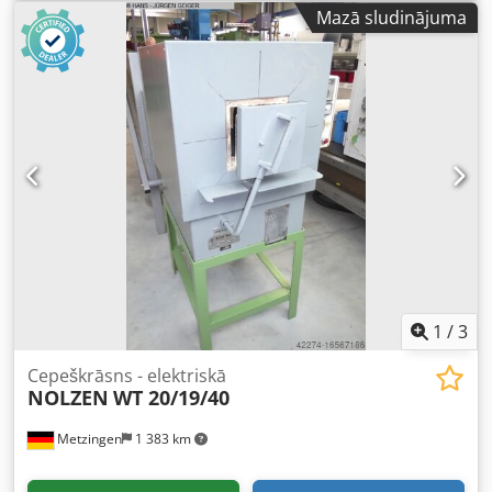
Iekārta Ražotājs Nabertherm (Ražots Rietumvācijā) Cjdjzc
Mazā sludinājuma
Ihajpfx Agporf Modelis N81 Sērijas numurs 72019
Ražošanas gads 1988 Preces numurs 7082 Tehniskie dati
Maksimālā temperatūra: 1150°C Jauda: 18 kW Tīkla
pieslēgums: 380 V, 3N~ (trīsfāžu rūpnieciskais pieslēgums,
50 Hz) Strāvas patēriņš: 27 A Krāsns durvju atvērums: 500
× 250 mm Kopējie izmēri Platums: 1200 mm Dziļums: 1800
mm Augstums: 1750 mm
1
/
3
Cepeškrāsns - elektriskā
NOLZEN
WT 20/19/40
Metzingen
1 383 km