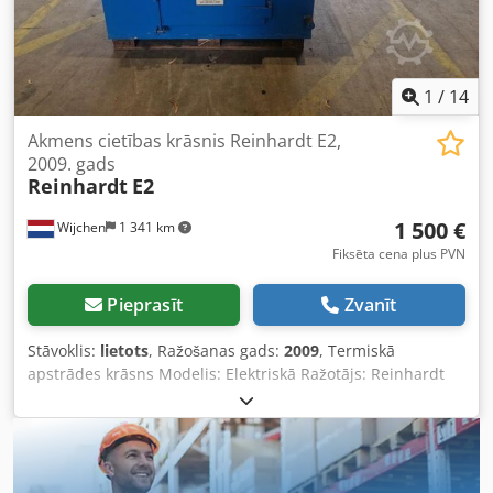
1
/
14
Akmens cietības krāsnis Reinhardt E2,
2009. gads
Reinhardt
E2
1 500 €
Wijchen
1 341 km
Fiksēta cena plus PVN
Pieprasīt
Zvanīt
Stāvoklis:
lietots
, Ražošanas gads:
2009
, Termiskā
apstrādes krāsns Modelis: Elektriskā Ražotājs: Reinhardt
Tips: E2 Ražošanas gads: 2009 Darba temperatūra: 50-300
grādi Darba tilpums: 0,21 m³ Atveres izmērs: 650x650 mm
Spriegums: 3x400V Motora jauda: 0,55 kW - Ražošanas
gads: 2009 - Dokumentācija pieejama: Nē - CE sertifikāts:
Nē - Jauda [kW]: 0,6 - Kameras garums [mm]: 650 -