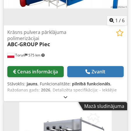
1
/
6
Krāsns pulvera pārklājuma
polimerizācijai
ABC-GROUP
Piec
Toruń
575 km
Cenas informācija
Zvanīt
Stāvoklis:
jauns
, Funkcionalitāte:
pilnībā funkcionāls
,
Ražošanas gads:
2026
, Detalizēta specifikācija: - Iekšējie
izmēri: 5500 × 1500 × 2300 mm (garums × platums ×
augstums) - Ārējie izmēri: 5700 × 1900 × 2700 mm (garums
Mazā sludinājuma
× platums × augstums) - Ieejas durvis: divviru, 1700 × 2300
mm (platums × augstums) - Sienu paneļi: biezums 100 mm,
platums 950 mm, rievojuma un gropes konstrukcija; 0,5
mm tērauda loksne ar minerālvates pildījumu - Kaste