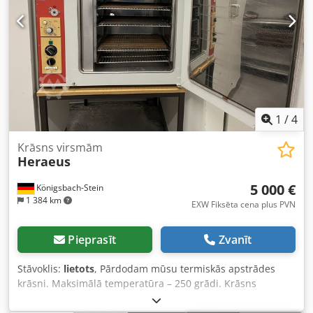
1
/
4
Krāsns virsmām
Heraeus
5 000 €
Königsbach-Stein
1 384 km
EXW Fiksēta cena plus PVN
Pieprasīt
Zvanīt
Stāvoklis:
lietots
, Pārdodam mūsu termiskās apstrādes
krāsni. Maksimālā temperatūra – 250 grādi. Krāsns
darbojas nevainojami, un tā tiek pārdota saistībā ar
pārcelšanos. Piedāvājam tikai pašizvešanu no mūsu