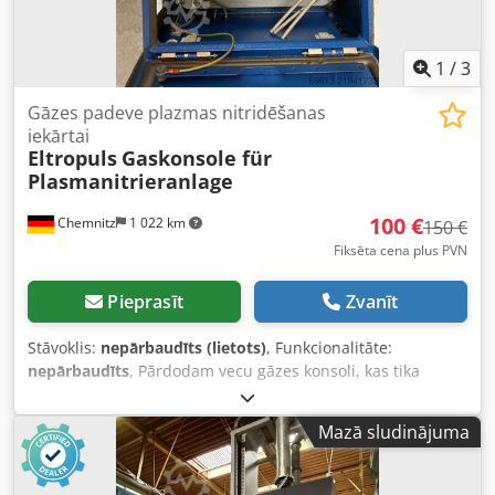
1
/
3
Gāzes padeve plazmas nitridēšanas
iekārtai
Eltropuls
Gaskonsole für
Plasmanitrieranlage
100 €
Chemnitz
1 022 km
150 €
Fiksēta cena plus PVN
Pieprasīt
Zvanīt
Stāvoklis:
nepārbaudīts (lietots)
, Funkcionalitāte:
nepārbaudīts
, Pārdodam vecu gāzes konsoli, kas tika
izmantota Eltropuls plazmas nitrēšanas iekārtā. Komplektā
iekļauti 4 Bronkhorst plūsmas kontrolleri (MFC), kā arī cita
Mazā sludinājuma
vadības elektronika. Cjdjy Sxtgjpfx Agperf Šīs īpašās
komponentes iegādājāmies kopā ar citiem objektiem, taču
mums tās nav vajadzīgas. Tādēļ detaļas tiek piedāvātas