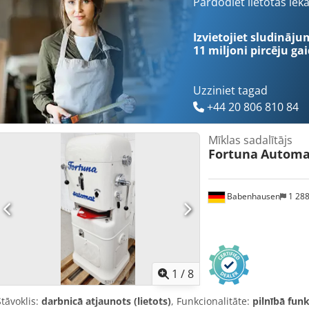
Pārdodiet lietotas iek
Izvietojiet sludināju
11 miljoni pircēju
gai
Uzziniet tagad
+44 20 806 810 84
Mīklas sadalītājs
Fortuna
Automat
Babenhausen
1 28
1
/
8
Stāvoklis:
darbnicā atjaunots (lietots)
, Funkcionalitāte:
pilnībā fun