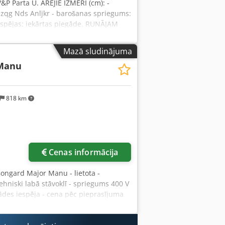
&P Parta U. ĀRĒJIE IZMĒRI (cm): -
zqg Nds Anljkr - barošanas spriegums:
espējas: iekārtas piegāde. RUNĀJAM
Mazā sludinājuma
Manu
818 km
Cenas informācija
Bongard Major Manu - lietota -
hniski labā stāvoklī - spriegums 400 V
ādes iespēja - cena pēc pieprasījuma