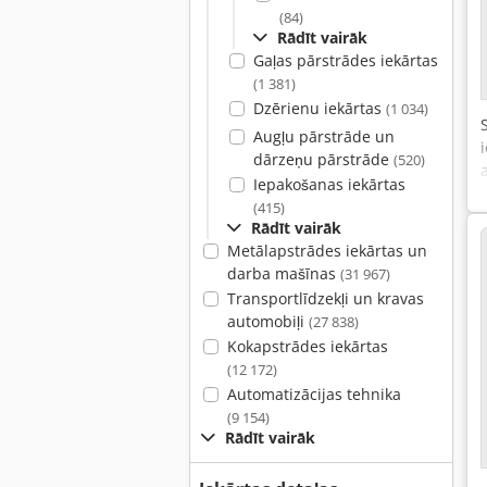
(84)
Rādīt vairāk
Gaļas pārstrādes iekārtas
(1 381)
Dzērienu iekārtas
(1 034)
Augļu pārstrāde un
dārzeņu pārstrāde
(520)
Iepakošanas iekārtas
(415)
Rādīt vairāk
Metālapstrādes iekārtas un
darba mašīnas
(31 967)
Transportlīdzekļi un kravas
automobiļi
(27 838)
Kokapstrādes iekārtas
(12 172)
Automatizācijas tehnika
(9 154)
Rādīt vairāk