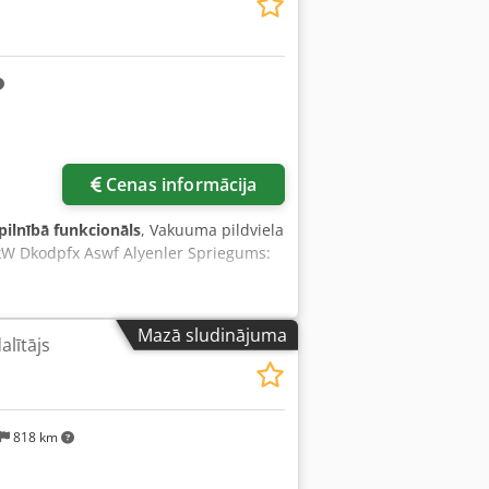
ludinājumus.
Cenas informācija
pilnībā funkcionāls
, Vakuuma pildviela
kW Dkodpfx Aswf Alyenler Spriegums:
Mazā sludinājuma
lītājs
818 km