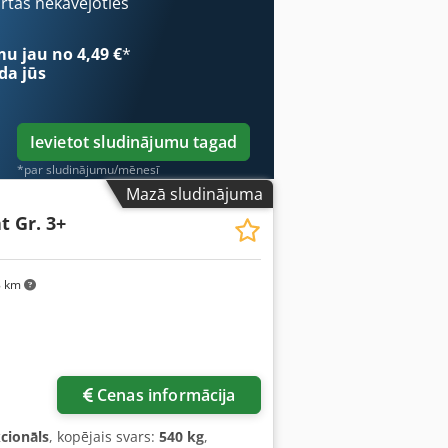
ārtas nekavējoties
mu jau no 4,49 €
*
da jūs
Ievietot sludinājumu tagad
*par sludinājumu/mēnesī
Mazā sludinājuma
 Gr. 3+
8 km
Cenas informācija
kcionāls
, kopējais svars:
540 kg
,