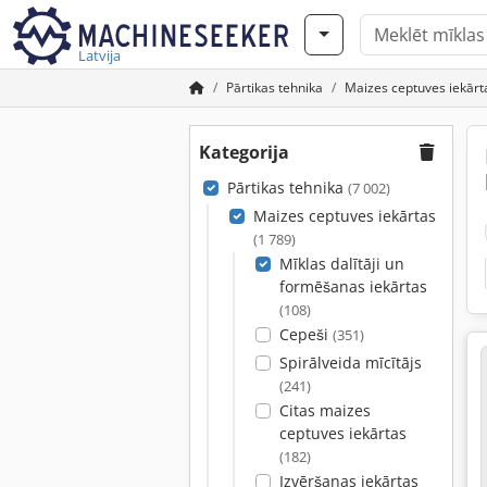
Latvija
Pārtikas tehnika
Maizes ceptuves iekārt
Kategorija
Pārtikas tehnika
(7 002)
Maizes ceptuves iekārtas
(1 789)
Mīklas dalītāji un
formēšanas iekārtas
(108)
Cepeši
(351)
Spirālveida mīcītājs
(241)
Citas maizes
ceptuves iekārtas
(182)
Izvēršanas iekārtas