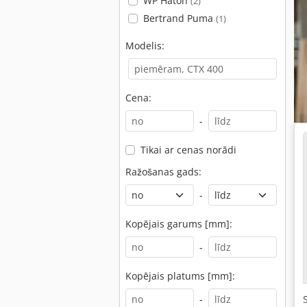
WP Haton
(2)
Bertrand Puma
(1)
Modelis:
Cena:
-
Tikai ar cenas norādi
Ražošanas gads:
-
Kopējais garums [mm]:
-
Kopējais platums [mm]:
-