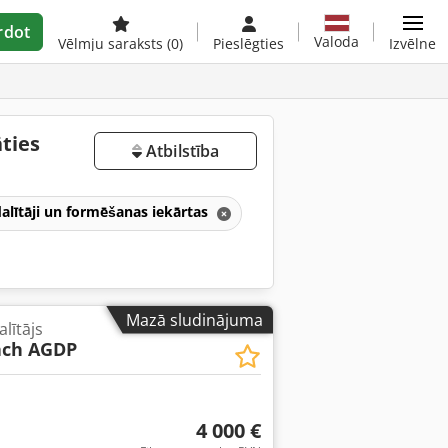
rdot
Valoda
Vēlmju saraksts
(0)
Pieslēgties
Izvēlne
ties
Atbilstība
dalītāji un formēšanas iekārtas
Mazā sludinājuma
lītājs
ch AGDP
4 000 €