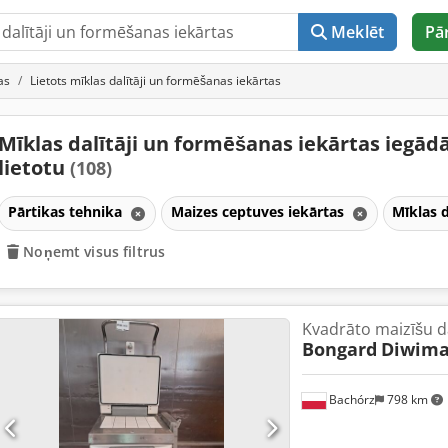
Meklēt
Pā
as
Lietots mīklas dalītāji un formēšanas iekārtas
Mīklas dalītāji un formēšanas iekārtas iegādā
lietotu
(108)
Pārtikas tehnika
Maizes ceptuves iekārtas
Mīklas 
Noņemt visus filtrus
Kvadrāto maizīšu da
Bongard
Diwima
Bachórz
798 km