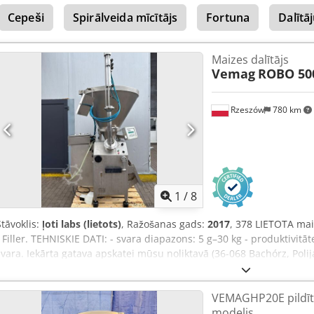
režģiem - Mazs izmērs, aizņem maz vietas - Ātrs un efektīvs - Unive
Cepeši
Spirālveida mīcītājs
Fortuna
Dalītā
dažādus režģus - Līdz 3000 mīklas gabaliņiem stundā tiek dalīti un
pārbaude Pievienojums: 400 V, 16A-CEE kontaktdakša JAUNUMS ar ga
Piedāvājums: Dksdpfx Ansfgvuislor Līzinga un nomas pakalpojumi
Maizes dalītājs
Servisa pakete Instrukcijas un palīdzība uzstādīšanā Apmeklējiet mūs
Vemag
ROBO 50
piedāvājums dažādu maizes cepšanas iekārtu.
Rzeszów
780 km
1
/
8
Stāvoklis:
ļoti labs (lietots)
, Ražošanas gads:
2017
, 378 LIETOTA mai
- Filler. TEHNISKIE DATI: - svara diapazons: 5 g–30 kg - produktivit
svara. Iekārta gatava apskatei mūsu noliktavā (36-068 Bachórz, Poli
remonts / transports / uzstādīšana / palaišana. Norādītā cena ir
FRANČU, KRIEVU, UKRAIŅU VALODĀ. Mūsu piedāvājumā atradīsiet mai
VEMAGHP20E pildītā
krāsnis, konditorejas krāsnis, veikalu krāsnis, maizes mašīnas, maize
modelis
mīklas līnijas, kruasānu līnijas, bagetes mašīnas, mīcītājus, mikser