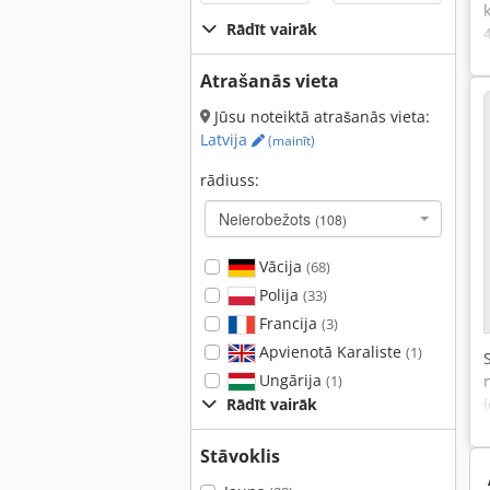
Rādīt vairāk
Atrašanās vieta
Jūsu noteiktā atrašanās vieta:
Latvija
(mainīt)
rādiuss:
Neierobežots
(108)
Vācija
(68)
Polija
(33)
Francija
(3)
Apvienotā Karaliste
(1)
Ungārija
(1)
Rādīt vairāk
Stāvoklis