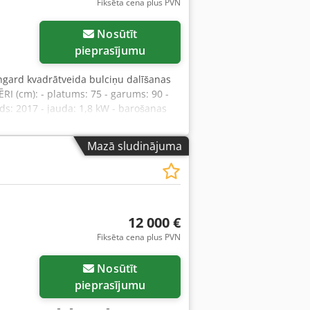
Fiksēta cena plus PVN
Nosūtīt
pieprasījumu
ngard kvadrātveida bulciņu dalīšanas
I (cm): - platums: 75 - garums: 90 -
ds: 2017 - jauda: 1,8 kW - barošanas
 kg - standarta porciju skaits: 20 -
cena. Pieejamās papildu iespējas (par
Mazā sludinājuma
, FRANČU, KRIEŠU UN UKRAIŅU
12 000 €
Fiksēta cena plus PVN
Nosūtīt
pieprasījumu