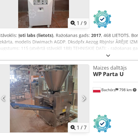
1
/
9
Stāvoklis:
ļoti labs (lietots)
, Ražošanas gads:
2017
, 468 LIETOTS. Bo
iekārta, modelis Diwimach AGDP. Dksdpfx Aezqg Rbjnlsr ĀRĒJIE IZMĒR
augstums: 115 (atvērtā stāvoklī 188) TEHNISKIE DATI: - ražošanas ga
spriegums: 400 V, 50 Hz - svars: 380 kg - mīklas porcijas apjoms: 4–20
ražīgums: apmēram 900–1250 porciju/stundā Norādītā cena ir neto 
Maizes dalītājs
papildu maksu): iekārtas transportēšana. RUNĀJAM ANGĻU, VĀCU
WP
Parta U
VALODĀS.
Bachórz
798 km
1
/
7