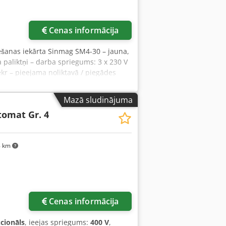
Cenas informācija
ēšanas iekārta Sinmag SM4-30 – jauna,
 paliktņi – darba spriegums: 3 x 230 V
kr – pieejama noliktavā / piegādes
Mazā sludinājuma
omat Gr. 4
8 km
Cenas informācija
kcionāls
, ieejas spriegums:
400 V
,