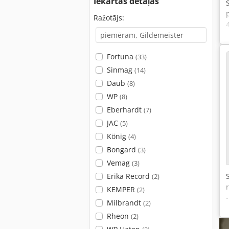
Iekārtas detaļas
Ražotājs:
Fortuna
(33)
Sinmag
(14)
Daub
(8)
WP
(8)
Eberhardt
(7)
JAC
(5)
König
(4)
Bongard
(3)
Vemag
(3)
Erika Record
(2)
KEMPER
(2)
Milbrandt
(2)
Rheon
(2)