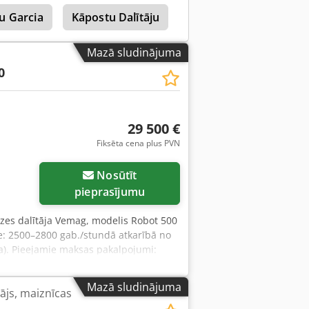
rsāli pielietojams - Piedāvājam 80
ju Garcia
Kāpostu Dalītāju
Mīklas Rindiņu
 formēti tikai pie mums – DGUV V3
rantiju + rezerves daļu serviss
 Apkopes līgums Piegādes pakalpojums
Mazā sludinājuma
u Milbrandt veikalu, kurā ir liels
0
29 500 €
Fiksēta cena plus PVN
Nosūtīt
pieprasījumu
zes dalītāja Vemag, modelis Robot 500
āte: 2500–2800 gab./stundā atkarībā no
ja). Pieejamie maksas pakalpojumi:
 neto cena. RUNĀJAM ANGĻU, VĀCU,
zes krāsnis, ratiņu krāsnis, plauktu
Mazā sludinājuma
js, maiznīcas
s ražošanas līnijas, maizīšu līnijas,
us, mīklas veltnētājus, kruasānu