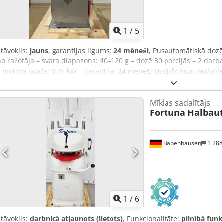
1
/
5
Stāvoklis:
jauns
, garantijas ilgums:
24 mēneši
, Pusautomātiskā doz
no ražotāja – svara diapazons: 40–120 g – dozē 30 porcijās – 2 darba
– motora jauda: 0,75 kW – garantija: 24 mēneši Dsdpfx Aszn Iwdsnle
iespēja – cena pēc pieprasījuma
Mīklas sadalītājs
Fortuna
Halbaut
Babenhausen
1 28
1
/
6
Stāvoklis:
darbnicā atjaunots (lietots)
, Funkcionalitāte:
pilnībā fun