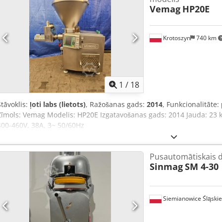
Vemag
HP20E
veidošanas iekārtas. Dksdpfxoy Szavo Anlsr Apskatiet visus mūsu s
Krotoszyn
740 km
1
/
18
Stāvoklis:
ļoti labs (lietots)
, Ražošanas gads:
2014
, Funkcionalitāte:
Zīmols: Vemag Modelis: HP20E Izgatavošanas gads: 2014 Jauda: 23 
400-460V, 38A, 3~ 50/60Hz
Pusautomātiskais da
Sinmag
SM 4-30
Siemianowice Śląskie