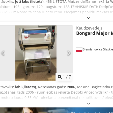
Stāvoklis:
ļoti labs (lietots)
, 466 LIETOTA Maizes dalīšanas iekārta W
platums 195 - garums 120 - augstums 183 TEHNISKIE DATI: Dedpfxe
400V 50Hz Norādītā cena ir neto cena. Pieejamas papildu maksas i
ANGĻU, VĀCU, FRANČU, KRIEŠU UN UKRAIŅU VALODĀ.
Kaudzevedējs
Bongard
Major 
Siemianowice Śląskie
1
/
7
Stāvoklis:
labi (lietots)
, Ražošanas gads:
2006
, Mašīna Bagieciarka 
ražošanas gads 2006 - rūpniecības iekārta Dedpfx Anozqnydsljkr - te
- motora jauda 0,55 kW - pieejama paņemšanai no noliktavas / pieg