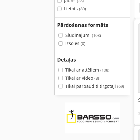
Jauns
(28)
klu Sheeter
Picas Mīklas Sheeter
Picas Mīklas
Lietots
(80)
Pārdošanas formāts
Sludinājumi
(108)
Izsoles
(0)
Detaļas
Tikai ar attēliem
(108)
Tikai ar video
(8)
Tikai pārbaudīti tirgotāji
(69)