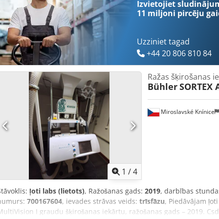
Izvietojiet sludināju
11 miljoni pircēju
gai
Uzziniet tagad
+44 20 806 810 84
Ražas šķirošanas i
Bühler
SORTEX A
Miroslavské Knínice
1
/
4
Stāvoklis:
ļoti labs (lietots)
, Ražošanas gads:
2019
, darbības stunda
numurs:
700167604
, ievades strāvas veids:
trīsfāzu
, Piedāvājam ļot
MultiVision I graudu šķirošanas iekārtu, ražošanas gads – 2019. C