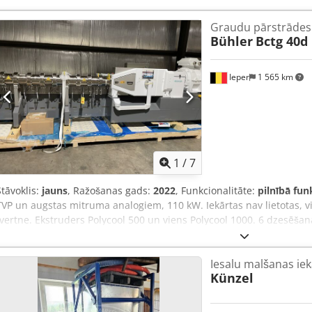
Graudu pārstrādes 
Bühler
Bctg 40d
Ieper
1 565 km
1
/
7
Stāvoklis:
jauns
, Ražošanas gads:
2022
, Funkcionalitāte:
pilnībā fun
TVP un augstas mitruma analogiem, 110 kW. Iekārtas nav lietotas, 
tvertne. Ekstruders Polycool 500 un viens Polycool 1000. 6 dzesēš
Buhler dozēšanas sistēma (zaudējums svarā) olbaltumvielām. Nerūs
Ekstrudera ventilācijas sistēma. Šķidruma dozēšanas sistēma Netsc
Iesalu malšanas iek
Künzel