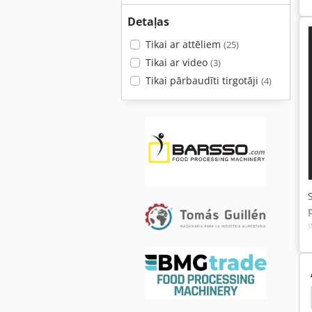
Detaļas
Tikai ar attēliem
(25)
Tikai ar video
(3)
Tikai pārbaudīti tirgotāji
(4)
t Āmurs
Vecāki
Graudu Dzirnavu
Amurs