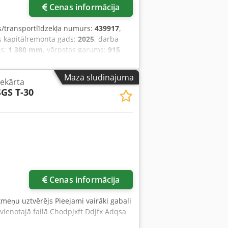
Cenas informācija
as/transportlīdzekļa numurs:
439917
,
s kapitālremonta gads:
2025
, darba
ms:
1 380 mm
, vārpstas garums:
915
oskamp SP 1600 Viens augsts rullīšu
trs: 405 mm Svars: 4082 kg Motora
Mazā sludinājuma
ekārta
SGS T-30
Cenas informācija
akmeņu uztvērējs Pieejami vairāki gabali
vienotajā failā Chodpjxft Ddjfx Adqsa