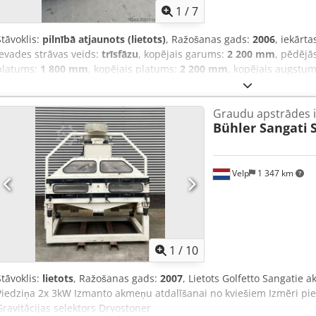
1
/
7
Stāvoklis:
pilnībā atjaunots (lietots)
, Ražošanas gads:
2006
, iekārt
ievades strāvas veids:
trīsfāzu
, kopējais garums:
2 200 mm
, pēdējā
platums:
1 800 mm
, kopējais platums:
2 200 mm
, kopējais augstu
mm
, kopējais svars:
4 082 kg
, Pilnībā renovēta Rullīšu dzirnavas R
pāris Rullīšu garums: 915 mm Chodpfx Adex Aifloqoa Rullīša diame
Graudu apstrādes i
jauda: 45 kW Ražošanas gads: 2006
Bühler Sangati
Velp
1 347 km
1
/
10
Stāvoklis:
lietots
, Ražošanas gads:
2007
, Lietots Golfetto Sangatie 
Piedziņa 2x 3kW Izmanto akmeņu atdalīšanai no kviešiem Izmēri pie
Gravitācijas selektors Dryostoner