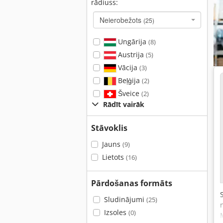
rādiuss:
Neierobežots
(25)
Ungārija
(8)
Austrija
(5)
Vācija
(3)
Beļģija
(2)
Šveice
(2)
Rādīt vairāk
Stāvoklis
Jauns
(9)
Lietots
(16)
Pārdošanas formāts
Sludinājumi
(25)
Izsoles
(0)