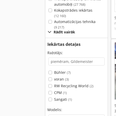
automobiļi
(27 768)
Kokapstrādes iekārtas
(12 160)
Automatizācijas tehnika
(9 217)
Rādīt vairāk
Iekārtas detaļas
Ražotājs:
Bühler
(7)
voran
(3)
RW Recycling World
(2)
CPM
(1)
Sangati
(1)
Modelis: