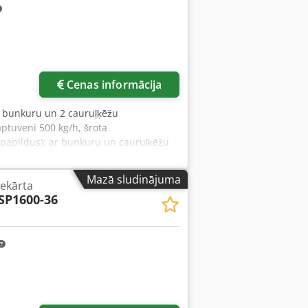
Cenas informācija
ta bunkuru un 2 cauruļķēžu
ptuveni 500 kg/h, šrota
(papildus): ar bunkuru un cauruļķēžu
auda apm.: 500 kg/h Šrota
kg Novietojums/pozīcija: uzstādīšana
Mazā sludinājuma
ekārta
transportieris no silosa līdz maltai, 1
SP1600-36
 1 miežu šrotmalta, 1 šrota bunkurs