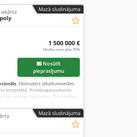
Mazā sludinājuma
iekārta
 poly
1 500 000 €
Fiksēta cena plus PVN
Nosūtīt
pieprasījumu
kcionāls
, Ekstruders olbaltumvielām,
viss komplektā. Priekšsagatavošanas
anas un apkures regulatoru Thermoplas.
ējošā tērauda vadības panelis.
h. Chjdpfxjzh I Dqs Adqsa
Mazā sludinājuma
ārta