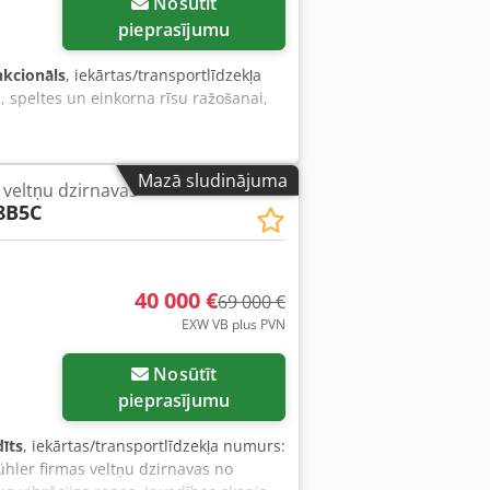
Nosūtīt
pieprasījumu
nkcionāls
, iekārtas/transportlīdzekļa
u, speltes un einkorna rīsu ražošanai,
Mazā sludinājuma
veltņu dzirnavas
8B5C
40 000 €
69 000 €
EXW VB plus PVN
Nosūtīt
pieprasījumu
īts
, iekārtas/transportlīdzekļa numurs:
ühler firmas veltņu dzirnavas no