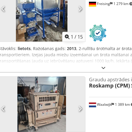
Freising
1 279 km
1
/
15
Stāvoklis:
lietots
, Ražošanas gads:
2013
, 2-rullīšu šrotmalta ar šro
transportieriem. Izejas jauda miežu izņemšanai un šrota malšanai a
transportēšanas jauda uz iebrūvēšanu aptuveni 1000 kg/h. Iekārta 
transportieriem Miežu transporta jauda apm.: 500 kg/h Malšanas j
transportēšanas jauda: 1000 kg/h Šrota bunkura tilpums apm.: 450 
Graudu apstrādes i
uz līdzenas grīdas, malta uz šrota bunkura Aprīkojums: 1 cauruļķēžu 
Roskamp (CPM)
cauruļķēžu transportieris no šrota bunkura līdz vārošanas traukam,
Chedow Tdygopfx Adqja
Waalwijk
1 389 km