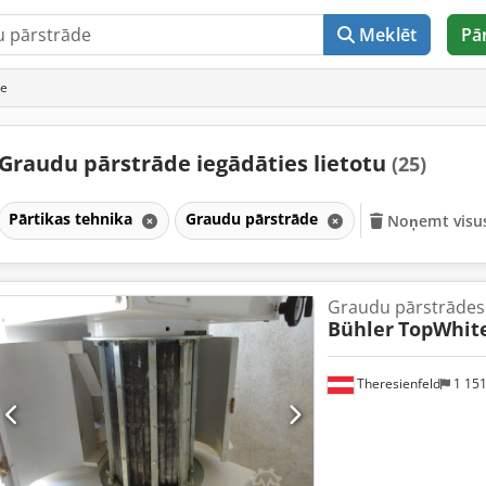
Meklēt
Pā
de
Graudu pārstrāde iegādāties lietotu
(25)
Pārtikas tehnika
Graudu pārstrāde
Noņemt visus
Graudu pārstrādes 
Bühler
TopWhite
Theresienfeld
1 15