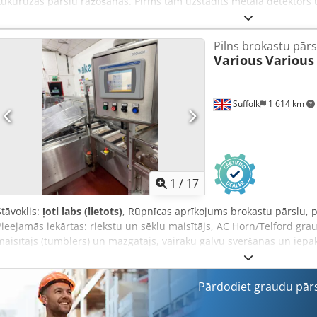
kukurūzas pārslu ražošanas. Pirms tām uzstādīts metāla detektors un
Veltņu dzirnavu svars apmēram 9200 kg. Chedpfxexgq Rko Adqsa
Pilns brokastu pārs
Various
Various
Suffolk
1 614 km
1
/
17
Stāvoklis:
ļoti labs (lietots)
, Rūpnīcas aprīkojums brokastu pārslu, 
Pieejamās iekārtas: riekstu un sēklu maisītājs, AC Horn/Telford gra
maisītājs (tumblers) un mazgātājs, vairāku galvu svēršanas un iep
automātisks kartonētājs ar automātisko padevi. Cedeyzbktjpfx Adq
Pārdodiet graudu pārs