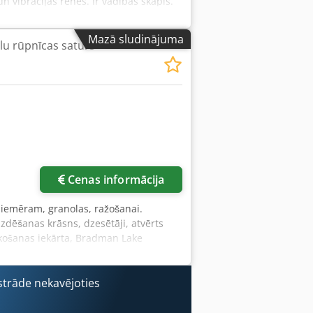
 vibrācijas renes. Ir vadības skapis.
Mazā sludinājuma
lu rūpnīcas saturs
Cenas informācija
piemēram, granolas, ražošanai.
uzdēšanas krāsns, dzesētāji, atvērts
akošanas iekārta, Bradman Lake
eha
trāde nekavējoties