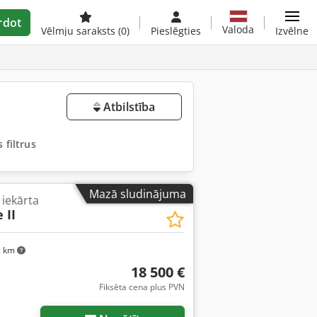
rdot
Valoda
Vēlmju saraksts
(0)
Pieslēgties
Izvēlne
Atbilstība
 filtrus
Mazā sludinājuma
iekārta
 II
1 km
18 500 €
Fiksēta cena plus PVN