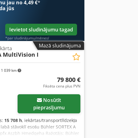
mu jau no 4,49 €
*
da jūs
Ievietot sludinājumu tagad
*par sludinājumu/mēnesī
Mazā sludinājuma
ekārta
 MultiVision I
1 039 km
79 800 €
Fiksēta cena plus PVN
Nosūtīt
pieprasījumu
s:
15 708 h
, iekārtas/transportlīdzekļa
i labā stāvoklī esošu Bühler SORTEX A
sdpfx Aszbh Hmedqeha Ražotājs: Bühler