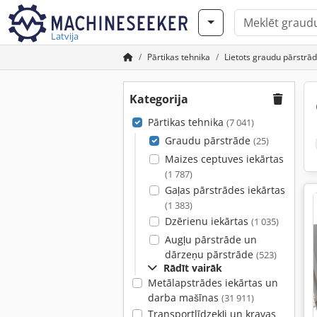
Latvija
Pārtikas tehnika
Lietots graudu pārstrā
Kategorija
Pārtikas tehnika
(7 041)
Graudu pārstrāde
(25)
Maizes ceptuves iekārtas
(1 787)
Gaļas pārstrādes iekārtas
(1 383)
Dzērienu iekārtas
(1 035)
Augļu pārstrāde un
dārzeņu pārstrāde
(523)
Rādīt vairāk
Metālapstrādes iekārtas un
darba mašīnas
(31 911)
Transportlīdzekļi un kravas