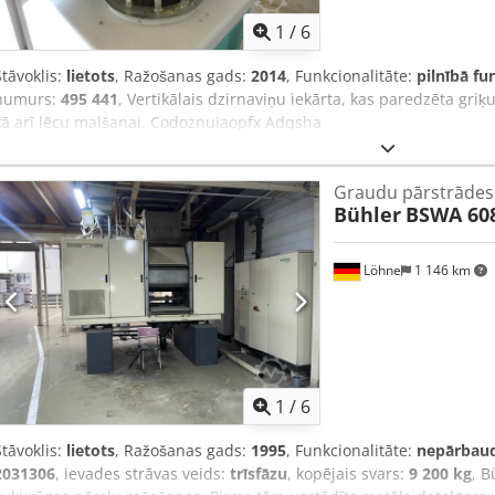
1
/
6
Stāvoklis:
lietots
, Ražošanas gads:
2014
, Funkcionalitāte:
pilnībā fu
numurs:
495 441
, Vertikālais dzirnaviņu iekārta, kas paredzēta griķ
kā arī lēcu malšanai. Codoznuiaopfx Adqsha
Graudu pārstrādes 
Bühler
BSWA 60
Löhne
1 146 km
1
/
6
Stāvoklis:
lietots
, Ražošanas gads:
1995
, Funkcionalitāte:
nepārbaud
2031306
, ievades strāvas veids:
trīsfāzu
, kopējais svars:
9 200 kg
, B