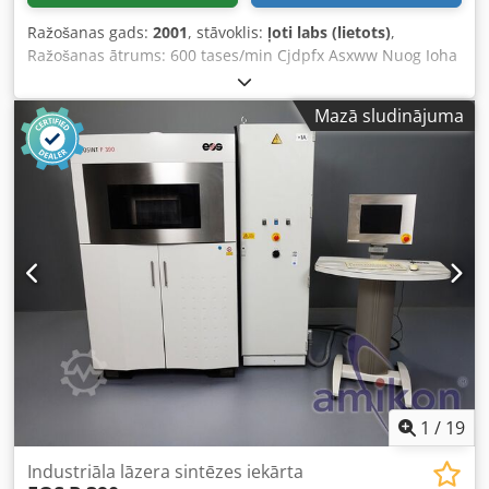
Ražošanas gads:
2001
, stāvoklis:
ļoti labs (lietots)
,
Ražošanas ātrums: 600 tases/min Cjdpfx Asxww Nuog Ioha
Krāsas: 8 Minimālais BH diametrs: 60 mm Maksimālais BH
diametrs: 130 mm Minimālais augstums: 30 mm
Mazā sludinājuma
Maksimālais BH augstums: 160 mm Skaitītāja vērtība:
saražotas 25 731 666 tases Aprīkojums / papildu
informācija: Sastāv no: • Noņemšanas modulis • Drukas
iekārta • Tases vadotnes • Atkārtotas pārlikšanas modulis
1
/
19
Industriāla lāzera sintēzes iekārta