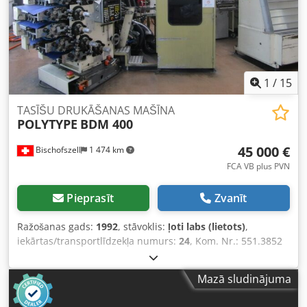
1
/
15
TASĪŠU DRUKĀŠANAS MAŠĪNA
POLYTYPE
BDM 400
45 000 €
Bischofszell
1 474 km
FCA VB plus PVN
Pieprasīt
Zvanīt
Ražošanas gads:
1992
, stāvoklis:
ļoti labs (lietots)
,
iekārtas/transportlīdzekļa numurs:
24
, Kom. Nr.: 551.3852
Krāsas: 6 Aprīkojums / Papildu informācija: Sastāv no: •
Atkaudzes vienības • Drukāšanas iekārtas • Glāžu vadotnes
Mazā sludinājuma
• Atkārtotas sakraušanas vienības Tehniskie dati
Drukāšanas sekcijas tips: DW 200-230 Klišeju cilindra