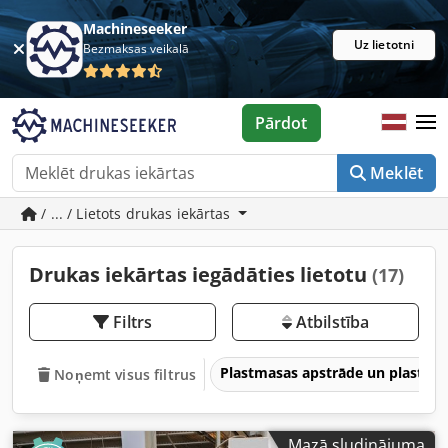
Machineseeker
Uz lietotni
Bezmaksas veikalā
Pārdot
Meklēt
/ ... / Lietots drukas iekārtas
Drukas iekārtas iegādāties lietotu
(17)
Filtrs
Atbilstība
Plastmasas apstrāde un plastma
Noņemt visus filtrus
Mazā sludinājuma