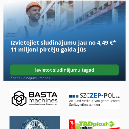
German
Hh Drošinātāju
Idx 23
Izvietojiet sludinājumu jau no 4,49 €
*
Iidu Lādētāju 24
11 miljoni pircēju
gaida jūs
Ja Drukas Iekārta
Kdr 310 St
Ievietot sludinājumu tagad
Kgs 1670
*par sludinājumu/mēnesī
Kronšteins Ar Vārpstu
Ks 205
Meh 5 2 1 8 B
Ng 200