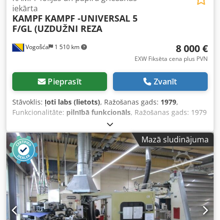
iekārta
KAMPF
KAMPF -UNIVERSAL 5
F/GL (UZDUŽNI REZA
8 000 €
Vogošća
1 510 km
EXW Fiksēta cena plus PVN
Pieprasīt
Zvanīt
Stāvoklis:
ļoti labs (lietots)
, Ražošanas gads:
1979
,
Funkcionalitāte:
pilnībā funkcionāls
, Ražošanas gads: 1979
(renovēts 2009. gadā) platums: 1600 mm ātrums: 600
m/min maksimālais ruļļa diametrs uz tinēja: 600 mm
Mazā sludinājuma
griešanas veids: ar skūšanās asmeņiem Codpfx Agozktycs
Ioha