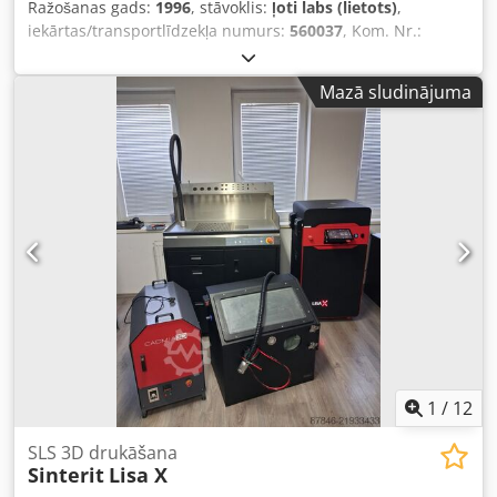
Ražošanas gads:
1996
, stāvoklis:
ļoti labs (lietots)
,
iekārtas/transportlīdzekļa numurs:
560037
, Kom. Nr.:
451.4013 // Nr. 2620 Krāsas: 6 // Jauda: līdz 36 000 glāžu
stundā Aprīkojums / Papildu informācija: Sastāv no:
Mazā sludinājuma
Codpfjhbvrnjx Ag Ijha • Atkaudzes iekārtas • Drukas
iekārtas • Glāžu padeves vadotnēm • Sakraušanas vienības
Maks. glāzes malas diametrs: 130 mm Min. glāzes malas
diametrs: 55 mm Ražošanas ātrums atkarībā no glāzes
izmēra, kvalitātes un izejmateriāliem pie UV žāvēšanas:
līdz 24 000 gab/st. (bez pozicionēšanas) Ar pozicionēšanu
12 000–15 000 gab/st. atkarībā no glāzes, formāta un
turētāja. Elektropieslēguma jauda ar žāvēšanu: apm. 26
kVA Elektropieslēgums: 3 x 400 V, 50 Hz Gaisa pieslēgums /
patēriņš: 6 bar / apm. 50 m3/h Svars: apm. 7 800 kg Šai
iekārtai nav pozicionēšanas funkcijas.
1
/
12
SLS 3D drukāšana
Sinterit
Lisa X