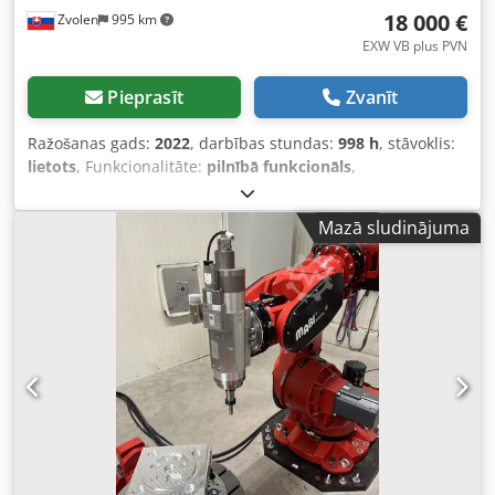
18 000 €
Zvolen
995 km
EXW VB plus PVN
Pieprasīt
Zvanīt
Ražošanas gads:
2022
, darbības stundas:
998 h
, stāvoklis:
lietots
, Funkcionalitāte:
pilnībā funkcionāls
,
iekārtas/transportlīdzekļa numurs:
031022210023
,
Piedāvājam SLS 3D drukāšanas komplektu, kas sastāv no
Mazā sludinājuma
Sinterit LISA X SLS 3D drukas iekārtas, Sinterit Powder
Handling Station pulveru apstrādes stacijas, Sinterit
Sandblaster SLS smilšu strūklas aparāta un cadMIX
pulveru miksera. Informācija par Sinterit LISA X 3D printeri:
- Lāzera tips: IR Fiber Coupled Diode Laser, 30 W; λ = 976 ±
3 nm, paredzēts darbam > 30 000 stundas - Maks. drukas
laukuma diagonāle: 398 mm - Maksimālais drukas apjoms:
- TPU / elastīgi materiāli: 130×180×340 mm Cjdpfx Asy Snn
Hog Isha - PA / PP: 130×180×330 mm - Slāņa augstums (min
– maks): 0,075 – 0,175 mm - Ražošanas ātrums: līdz 18,4
mm/h - Sērijas numurs: 031022210023 - Ražošanas
datums: 05/2022 - Izcelsmes valsts: ES, Polija - IEC