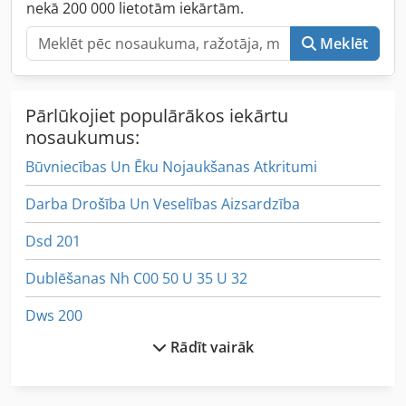
nekā 200 000 lietotām iekārtām.
Meklēt
Pārlūkojiet populārākos iekārtu
nosaukumus:
Būvniecības Un Ēku Nojaukšanas Atkritumi
Darba Drošība Un Veselības Aizsardzība
Dsd 201
Dublēšanas Nh C00 50 U 35 U 32
Dws 200
Rādīt vairāk
Dziļi Kravas Piekabe M Locīšanas Auffahrr
Dzīvoklis Adīšanas Mašīnas