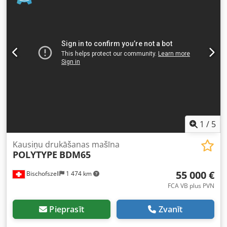
diametrs: 200 mm Maksimālais iespējamais drukas
platums: 110 mm Drukas segmentu skaits: 4 gab. Maks.
glāzes augšējās malas diametrs: 130 mm Min. glāzes
augšējās malas diametrs: 70 mm (55 mm) Maks. drukas
attēla izvērse (speciāla klišejas izvērse): (361mm) / D 115
Maks. glāzes augstums: 130 mm Chodpfsn D E A Tex Ag Isa
Min. glāzes augstums: 35 mm Maks. nošķēlums: 10 grādi
Ražošanas ātrums atkarībā no glāzes izmēra, kvalitātes un
izejmateriāliem ar UV-žāvēšanu līdz 24 000 gab./stundā
Elektriskā pieslēguma jauda (iekārta, žāvēšana un
sakraušana): apm. 35 kVA Elektriskā vadība ar Siemens PLC
/ vadības stacija ar 2 rindu displeju Spriegums ir 400 V,
1
/
5
trīsfāzu, ar nulles vadu un zemējumu. Frekvence: 50 Hz.
Kausiņu drukāšanas mašīna
POLYTYPE
BDM65
55 000 €
Bischofszell
1 474 km
FCA VB plus PVN
Pieprasīt
Zvanīt