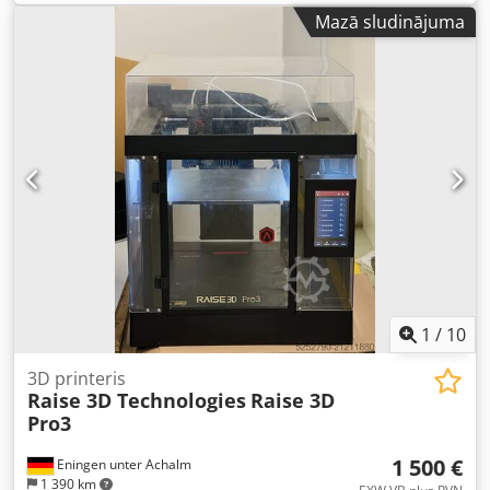
stundas aptuveni: 31 950 Drukas staciju skaits: 6 Krāsu
Mazā sludinājuma
sekciju skaits: 6 Apakšējā druku staciju skaits: 2 Cedpjw D
R Aqofx Ag Ieha Apakšējā druku krāsu sekciju skaits: 2
1
/
10
3D printeris
Raise 3D Technologies
Raise 3D
Pro3
1 500 €
Eningen unter Achalm
1 390 km