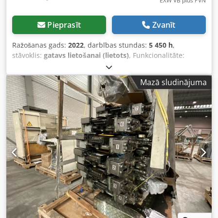
EXW VB plus PVN
Pieprasīt
Zvanīt
Ražošanas gads:
2022
, darbības stundas:
5 450 h
,
stāvoklis:
gatavs lietošanai (lietots)
, Funkcionalitāte:
pilnībā funkcionāls
, 3D printeris, pilnībā darbspējīgs.
Komplektā dažādas papildus sprauslas. Ietver izturīgu,
Mazā sludinājuma
pulverkrāsotu Prusa drukas platformu. Labais ekstruders
gandrīz nav lietots. Kopējais stāvoklis labs. Printeris ir
uzreiz pieejams izvešanai. Dati par printeri (bez
garantijas): Raise3D Pro3 ir profesionāls FFF dubultā
ekstrudera 3D printeris ar 300×300×300 mm darba kameru
(255×300×300 mm duālā režīmā). Printerim ir slēgta
kamera, līdz 300 °C sprauslas temperatūra, automātiska
platformas līmeņošana un tas paredzēts tādiem
materiāliem kā PLA, ABS, PETG, ASA un TPU. Svarīgi
tehniskie dati Raise3D Pro3: Drukas tehnoloģija: FFF/FDM
(kausētās pavediena tehnoloģija) Drukas galva: Dubultais
ekstruders ar elektronisko pacelšanas sistēmu (ātrai
maiņai) Cjdsyim Dkjpfx Ag Isha Darba zonas izmēri (P x D x