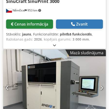
SinuCraft
SinuPrint 3000
Němčice
953 km
Cenas informācija
Zvanīt
Stāvoklis:
jauns
, Funkcionalitāte:
pilnībā funkcionāls
,
Ražošanas gads:
2026
, kopējais garums:
3 000 mm
,
kopējais augstums:
2 000 mm
, garantijas ilgums:
12
mēneši
, Piedāvāju robotizētu 3D printeri ar CEAD ražotāja
Mazā sludinājuma
ekstrūderu un Siemens Sinumerik One CNC vadību –
risinājumu liela apjoma formu, dizaina elementu, laivu,
laminēšanas formu un daudz kā cita drukāšanai.
Csdowgkqtepfx Ag Ioha Iekārta tiek ražota Čehijā, piegādē
ietilpst klienta vietas integrācija un apmācība. Galvenās
iezīmes: Drukas sistēma: Ekstrūderis CEAD E25 (līdz 12
kg/h) vai S25 (līdz 24 kg/h) – izvēle pēc klienta vēlmēm
Robota roka: COMAU N-170 ar 3 metru darba rādiusu un
160 kg celtspēju Vadības sistēma: Siemens SINUMERIK
ONE – pilna CNC vadība, tehnoloģijas optimizācijas
iespējas ar override funkciju. Saderība ar programmatūru: