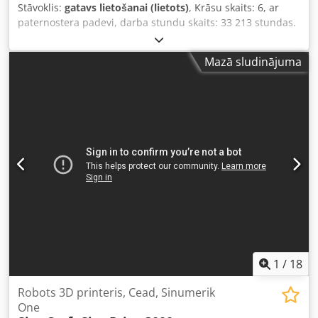
Stāvoklis:
gatavs lietošanai (lietots)
, Krāsu skaits: 6, ar
programmēšana, CAD/CAM) Vienkārša lietošana,
paternostera padevi, darba stundu skaits: 33 213 stundas.
pateicoties darbnīcas programmēšanai Iespēja integrēt
Cjdpfxjgggb Ss Ag Ioha
rūpnieciskās 4.0 koncepcijās
Mazā sludinājuma
1
/
18
Robots 3D printeris, Cead, Sinumerik
One