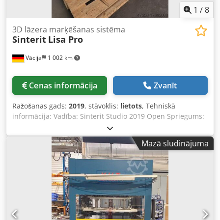
1
/
8
3D lāzera marķēšanas sistēma
Sinterit
Lisa Pro
Vācija
1 002 km
Cenas informācija
Zvanīt
Ražošanas gads:
2019
, stāvoklis:
lietots
, Tehniskā
informācija: Vadība: Sinterit Studio 2019 Open Spriegums:
220/50 V/Hz Kopējais jaudas patēriņš: 1,0 (maks. 1,8) kW
Iekārtas svars apm.: 90 kg Izmēri: 690 x 510 x 900 mm 3D
Mazā sludinājuma
printeris SLS lāzera sistēma, IR lāzera diode, 5 W Maks.
drukāšanas diagonāle: 316 mm Flexa/TPE - augsta
precizitāte, maks. drukas tilpums 110 x 150 x 250 mm PA -
augsta precizitāte, maks. drukas tilpums 90 x 130 x 230
mm X/Y precizitāte: 0,05 mm Galda izmērs/darba zona: 150
x 200 x 260 mm Iebūvēta slāpekļa kamera Slāpekļa
patēriņš: 0,48 m³/h Sildīšanas sistēma ar maksimālo
kameras temperatūru: 200°C Piederumi: Stikla plāksne