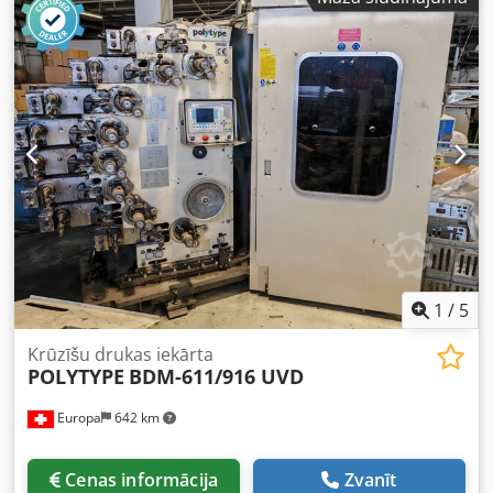
1
/
5
Krūzīšu drukas iekārta
POLYTYPE
BDM-611/916 UVD
Europa
642 km
Cenas informācija
Zvanīt