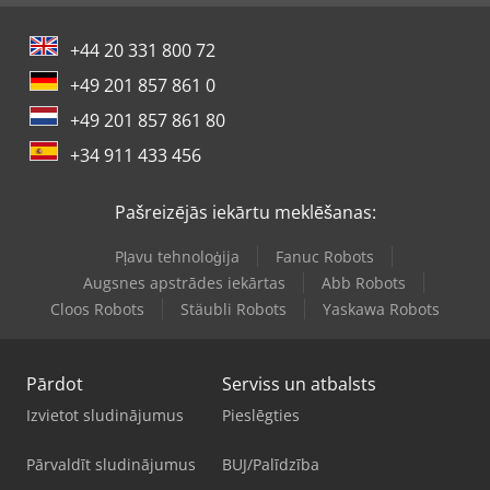
+44 20 331 800 72
+49 201 857 861 0
+49 201 857 861 80
+34 911 433 456
Pašreizējās iekārtu meklēšanas:
Pļavu tehnoloģija
Fanuc Robots
Augsnes apstrādes iekārtas
Abb Robots
Cloos Robots
Stäubli Robots
Yaskawa Robots
Pārdot
Serviss un atbalsts
Izvietot sludinājumus
Pieslēgties
Pārvaldīt sludinājumus
BUJ/Palīdzība