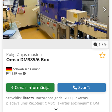
1
/
9
Poligrāfijas mašīna
Omso
DM385/6 Box
Schwäbisch Gmünd
1 339 km
Cenas informācija
Zvanīt
Stāvoklis:
lietots
, Ražošanas gads:
2000
, Iekārtas
piedāvājums Ražotājs: OMSO Iekārtas apzīmējums: DM
385/6 BOX Izgatavošanas gads: 2000 Ekspluatācijas