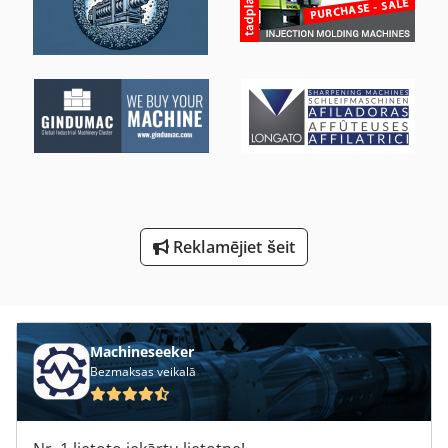
Nu 204
Riteņu Iekrāvējs Ar Aizmugurē Piestiprinātu Lāpstu
Skrūves Ir
Skrūvējamās Mašīna
St Drukāšanas Sistēmas
To Izplešanās
Reklamējiet šeit
Vārsts Dn 50
Machineseeker
Bezmaksas veikalā