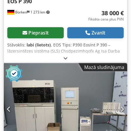
EOS
P 390
38 000 €
Borken
1 273 km
Fiksēta cena plus PVN
Pieprasīt
Zvanīt
Stāvoklis:
labi (lietots)
, EOS Tips: P390 Eosint P 390 –
lāzersintēzes sistēma (SLS) Chsdpezimhqofx Ag Isa Darba
stundas: 6735 h Pārdošanā pieejama industriāla
lāzersintēzes sistēma no EOS, modelis P 390. Piemērota
Mazā sludinājuma
plastmasas detaļu piedevu ražošanai (SLS – Selective Laser
Sintering) rūpnieciskā mērogā. Pamata iekārta ar vadības
skapi un vadības termināli Maināms rāmis ar
būvplatformu Multibox ir tipiska EOS sistēmu piederumu
daļa pulvera apstrādei, materiāla transportam un
uzglabāšanai. Tehniskie dati: Būvtilpums: apm. 340 × 340 ×
620 mm (X × Y × Z) Minimālais kārtas biezums: 0,1 mm
(izkliede < 0,05 mm) Pulvera tvertnes ietilpība: 2 × 45 litri ar
fluidizāciju un dozatoru Sildīšana: infrasarkanais, 3,2 kW
Slāpekļa ģenerators: integrēts, tīrība > 99 % Elektriskā
padeve: 400 V ±6/–10 %, 50 Hz, 3 × 32 A, enerģijas patēriņš