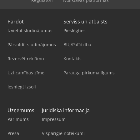
Regulatori
Noliktavas platformas
Pārdot
Serviss un atbalsts
Izvietot sludinājumus
Pieslēgties
Pārvaldīt sludinājumus
BUJ/Palīdzība
Rezervēt reklāmu
Kontakts
Uzticamības zīme
Parauga pirkuma līgums
Iesniegt izsoli
Uzņēmums
Juridiskā informācija
Par mums
Impressum
Presa
Vispārīgie noteikumi