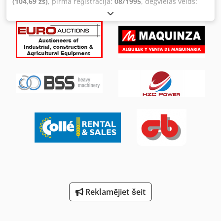
(104,69 zs)
, pirmā reģistrācija:
08/1995
, degvielas veids:
dīzeļdegviela
, kopējais svars:
6 600 kg
, nākamā pārbaude
(TÜV):
05/2022
, krāsa:
zaļš
, pārnesuma veids:
mehānisks
,
emisijas klase:
euro2
, sēdvietu skaits:
3
, iekraušanas telpas
tilpums:
3 m³
, krautuves garums:
4 000 mm
, iekraušanas
vietas platums:
2 200 mm
, iekraušanas telpas augstums:
350 mm
,
Reklamējiet šeit