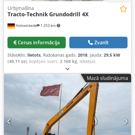
Urbjmašīna
Tracto-Technik
Grundodrill 4X
Holzwickede
1 253 km
Cenas informācija
Zvanīt
Stāvoklis:
lietots
, Ražošanas gads:
2018
, jauda:
29,5 kW
(40,11 zs)
, kopējais svars:
2 160 kg
, Iekšējas
pārstrukturizācijas dēļ mēs piedāvājam pārdošanai šādu
iekārtu no mūsu parka: Nosaukums: HDD urbšanas iekārta
Mazā sludinājuma
Iekārtas tips: Grundodrill 4X Sērijas numurs: 4X1826295M
Izgatavošanas gads: 2018 Masa: 2 160 kg Dzinēja jauda:
29,5 kW Dksdpfsy Nmffex Akasr Maksimālais darba
spiediens: 310 bar Garums: 3 500 mm Platums: 1 200 mm
Augstums: 1 710 mm Tehniskā apkope un serviss nesen
veiktas uzņēmumā TRACTO. Ierīce ir darba kārtībā.
Interesentus aicinām iesniegt savu cenu vai piedāvājumu.
Ja rodas jautājumi vai nepieciešama papildu informācija,
lūdzu, rakstiet mums vai zvaniet.