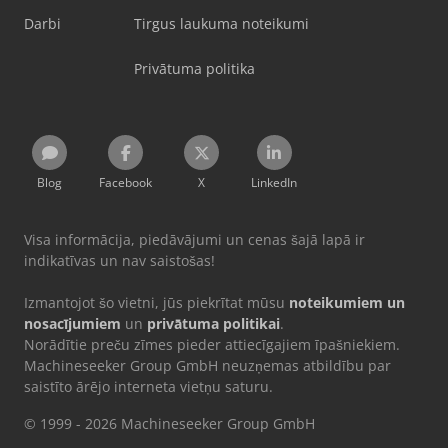
Darbi
Tirgus laukuma noteikumi
Privātuma politika
Blog
Facebook
X
LinkedIn
Visa informācija, piedāvājumi un cenas šajā lapā ir
indikatīvas un nav saistošas!
Izmantojot šo vietni, jūs piekrītat mūsu
noteikumiem un
nosacījumiem
un
privātuma politikai
.
Norādītie preču zīmes pieder attiecīgajiem īpašniekiem.
Machineseeker Group GmbH neuzņemas atbildību par
saistīto ārējo interneta vietņu saturu.
© 1999 - 2026 Machineseeker Group GmbH