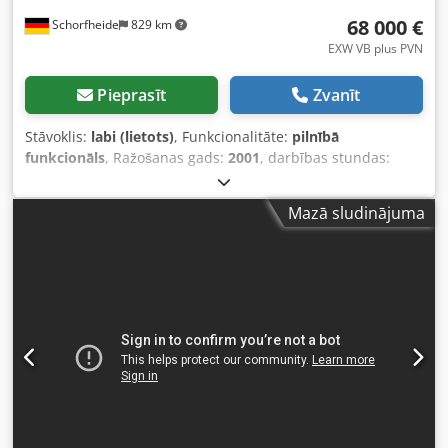
68 000 €
Schorfheide
829 km
EXW VB plus PVN
Pieprasīt
Zvanīt
Stāvoklis:
labi (lietots)
, Funkcionalitāte:
pilnībā
funkcionāls
, Ražošanas gads:
2001
, darbības stundas:
9 413 h
, iekārtas/transportlīdzekļa numurs:
101T2551-1
, -
Dzinēja jauda: 179 kW/2200 apgr./min - Dzinēja tips:
Mazā sludinājuma
Caterpillar 3126 DITA - 6 cilindri - Mašīnas svars: 17,5 t -
Platums: 2,50 m Djdjv Nhyfopfx Akaekr - Augstums: 3,10 m
- Garums: 9,70 m