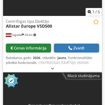
1
/
5
Centrifūgas tipa žāvētājs
Alistar Europe
VSD500
Sigulda
34 km
Cenas informācija
Zvanīt
Ražošanas gads:
2026
, stāvoklis:
jauns
, Funkcionalitāte:
pilnībā funkcionāls
, CENTRIFŪGAS ŽĀVĒTĀJS VSD500
Uzlabots dārzeņu un salātu žāvētājs ar ergonomisku
dizainu un pretēji rotējošu centrifūgas ciklu. Šī iekārta
Mazā sludinājuma
efektīvi žāvē salātus, dārzeņus, augļus un citas pārtikas
preces, saglabājot to kvalitāti un pagarina derīguma
termiņu. VSD500 modeli raksturo atvērta konstrukcija, kas
nodrošina vienkāršu tīrīšanu; nav skrūvju radītu spraugu,
kurās var uzkrāties netīrumi, kā arī parocīgs aizmugurē
izvietots vāka fiksators. Centrifūgas cikls pusceļā maina