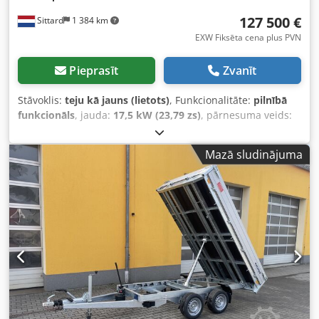
127 500 €
Sittard
1 384 km
EXW Fiksēta cena plus PVN
Pieprasīt
Zvanīt
Stāvoklis:
teju kā jauns (lietots)
, Funkcionalitāte:
pilnībā
funkcionāls
, jauda:
17,5 kW (23,79 zs)
, pārnesuma veids:
hidrostatisks
, degvielas veids:
dīzeļdegviela
, degvielas
tvertnes tilpums:
40 l
, krāsa:
zaļš
, kopējais svars:
5 600 kg
,
Mazā sludinājuma
maksimālā kravnesība:
3 830 kg
, celšanas augstums:
20 700 mm
, braukšanas stāvoklis:
95 procenti
, sēdvietu
skaits:
1
, emisijas klase:
Euro 5
, Ražošanas gads:
2024
,
darbības stundas:
121 h
, Aprīkojums:
celtnis, noliekams
rāmis, papildu priekšējie lukturi, regulējams strēle, zems
līmenis troksnis
, ===TEHNISKIE DATI=== Ražošanas gads:
2024 Darba stundas: 121 st. Maksimālā kravnesība: 3830
kg Maksimālais pacelšanas augstums: 16,8 m (20,7 m ar
papildu izbūvi) Maksimālais darba rādiuss: 16 m Dzinējs:
dīzeļdzinējs Tālvadības pults: Jā Papildu izbūve: Pēc izvēles
(pieejama papildu izbūve) Piederumi / Papildaprīkojums: