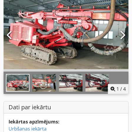
1
/
4
Dati par iekārtu
Iekārtas apzīmējums:
Urbšanas iekārta