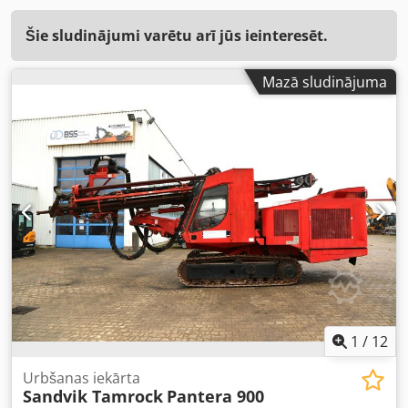
Šie sludinājumi varētu arī jūs ieinteresēt.
Mazā sludinājuma
1
/
12
Urbšanas iekārta
Sandvik Tamrock
Pantera 900