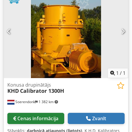
1
/
1
Konusa drupinātājs
KHD
Calibrator 1300H
Soerendonk
1 382 km
Cenas informācija
Zvanīt
Stāvoklis:
darbnicā atjaunots (lietots)
, K.H.D. Kalibrators