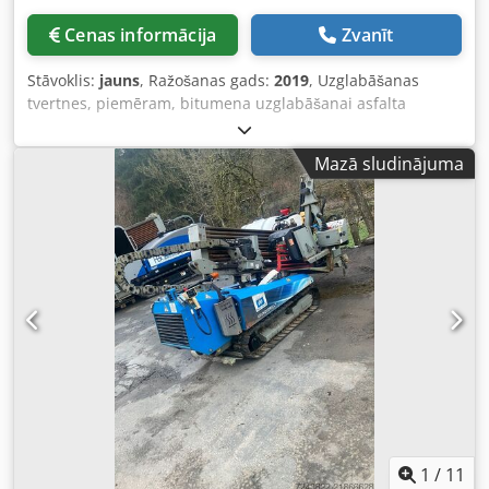
pārbaude darbā
Cenas informācija
Zvanīt
Stāvoklis:
jauns
, Ražošanas gads:
2019
, Uzglabāšanas
tvertnes, piemēram, bitumena uzglabāšanai asfalta
maisīšanas iekārtām u.c. (vertikālais izpildījums) 7 x 70 m³
1 x 68 m³ ar maisītāju Jaunas, nelietotas, no atcelta
Mazā sludinājuma
projekta, ar termoeļļas un iespējamu elektrisko apsildi,
pilnībā komplektētas, pieejamas tūlītējai piegādei,
pārdodamas (atsevišķi vai kopā). Dkedjw Nwtljpfx Akajr
1
/
11