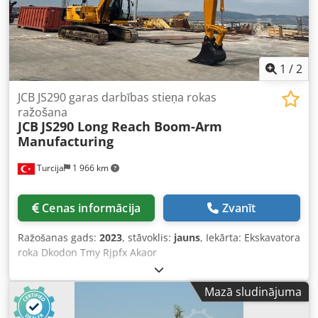
1
/
2
JCB JS290 garas darbības stieņa rokas
ražošana
JCB
JS290 Long Reach Boom-Arm
Manufacturing
Turcija
1 966 km
Cenas informācija
Zvanīt
Ražošanas gads:
2023
, stāvoklis:
jauns
, Iekārta: Ekskavatora
roka Dkodon Tmy Rjpfx Akaor
Mazā sludinājuma