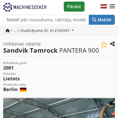
Pārdot
Meklēt
/ ... / Sludinājuma ID: A12165947
Urbšanas iekārta
Sandvik Tamrock
PANTERA 900
Ražošanas gads
2001
Stāvoklis
Lietots
Atrašanās vieta
Berlin