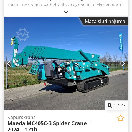
1300H. Bez rāmja. Ar hidraulisko agregātu, elektromotoru
un Voith turbosaitei. Ar jauniem konusiem un vārpstām.
Pārbūvēts, smilšstrūklots un krāsots. Djdpfx Aksvt Su
Mazā sludinājuma
Ieaekr
1
/
27
Kāpurskrāns
Maeda
MC405C-3 Spider Crane |
2024 | 121h