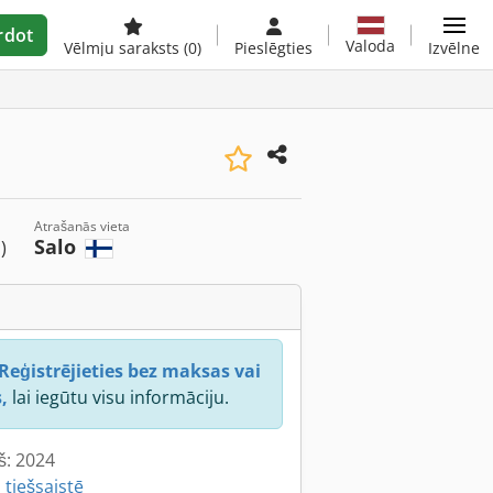
rdot
Valoda
Vēlmju saraksts
(0)
Pieslēgties
Izvēlne
Atrašanās vieta
Salo
)
Reģistrējieties bez maksas vai
,
lai iegūtu visu informāciju.
š: 2024
 tiešsaistē