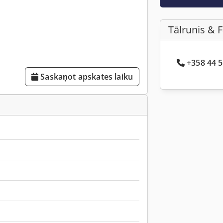
Tālrunis & 
+358 44 5
Saskaņot apskates laiku