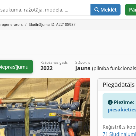
Meklēt
Pā
troģenerators
Sludinājuma ID: A22188987
Ražošanas gads
Stāvoklis
pieprasījumu
2022
Jauns
(pilnībā funkcionāls
Piegādātājs
Piezīme:
piesakieties
Reģistrēts kop
71 Sludinājumi