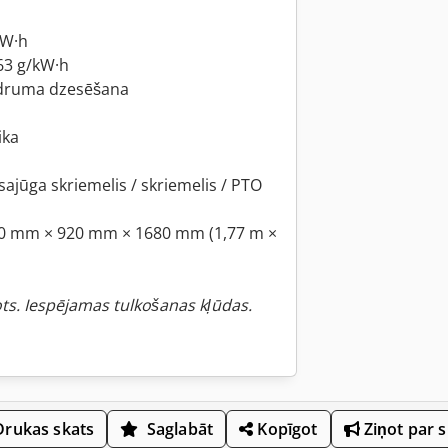
kW·h
,63 g/kW·h
idruma dzesēšana
ika
ajūga skriemelis / skriemelis / PTO
770 mm × 920 mm × 1680 mm (1,77 m ×
ots. Iespējamas tulkošanas kļūdas.
rukas skats
Saglabāt
Kopīgot
Ziņot par 