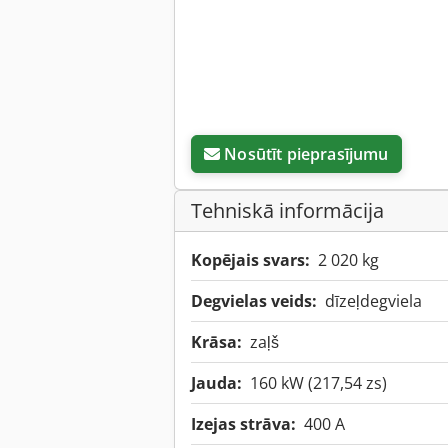
Nosūtīt pieprasījumu
Tehniskā informācija
Kopējais svars:
2 020 kg
Degvielas veids:
dīzeļdegviela
Krāsa:
zaļš
Jauda:
160 kW (217,54 zs)
Izejas strāva:
400 A