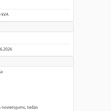
0 kVA
06.2026
ja
s novietojums, tiešās