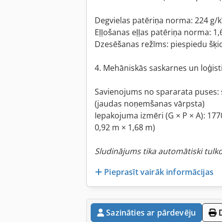
Degvielas patēriņa norma: 224 g/
Eļļošanas eļļas patēriņa norma: 1
Dzesēšanas režīms: piespiedu šķ
4. Mehāniskās saskarnes un loģist
Savienojums no spararata puses: s
(jaudas noņemšanas vārpsta)
Iepakojuma izmēri (G × P × A): 1
0,92 m × 1,68 m)
Sludinājums tika automātiski tulk
Pieprasīt vairāk informācijas
Sazināties ar pārdevēju
D