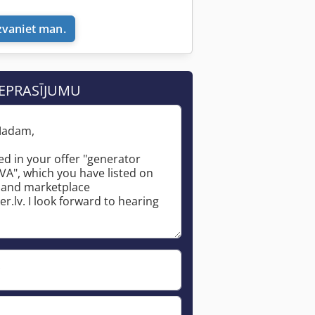
zvaniet man.
IEPRASĪJUMU
Pieprasīt vairāk attēlu
*