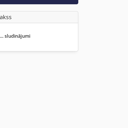
Fakss
... sludinājumi