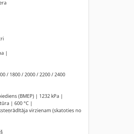
era
ri
ba |
0 / 1800 / 2000 / 2200 / 2400
piediens (BMEP) | 1232 kPa |
ūra | 600 °C |
lksteņrādītāja virzienam (skatoties no
ņš