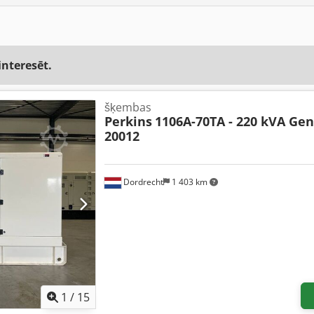
interesēt.
šķembas
Perkins
1106A-70TA - 220 kVA Gen
20012
Dordrecht
1 403 km
1
/
15