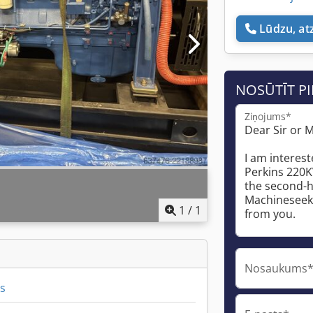
Lūdzu, at
NOSŪTĪT P
Ziņojums*
1
/
1
Nosaukums
s