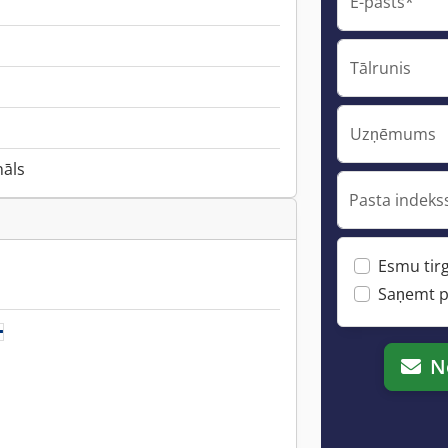
E-pasts*
Tālrunis
Uzņēmums
nāls
Pasta indekss
Esmu tirg
Saņemt p
N