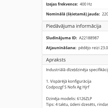
Izejas frekvence:
400 Hz
Nominālā (šķietamā) jauda:
22
Piedāvājuma informācija
Sludinājuma ID:
A22188987
Atjaunināšana:
pēdējo reizi 23.
Apraksts
Industriālā dīzeļdzinēja specifikāci
1. Vispārējā konfigurācija
Codpozgf S Nofx Ag Hjrf
Dzinēja modelis: 6126ZLP
Tips: 4 taktu, ūdeni dzesēts, rinda