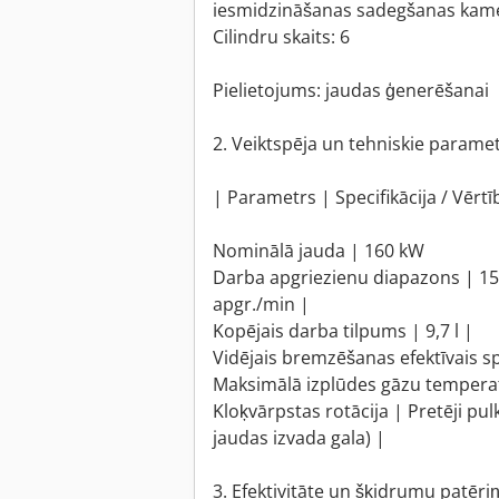
iesmidzināšanas sadegšanas kam
Cilindru skaits: 6
Pielietojums: jaudas ģenerēšanai
2. Veiktspēja un tehniskie paramet
| Parametrs | Specifikācija / Vērtī
Nominālā jauda | 160 kW
Darba apgriezienu diapazons | 150
apgr./min |
Kopējais darba tilpums | 9,7 l |
Vidējais bremzēšanas efektīvais s
Maksimālā izplūdes gāzu temperat
Kloķvārpstas rotācija | Pretēji pu
jaudas izvada gala) |
3. Efektivitāte un šķidrumu patēri