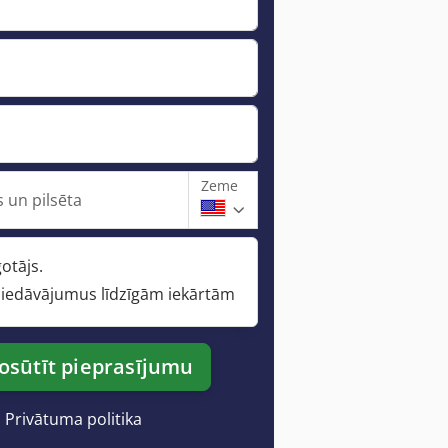
Zeme
 un pilsēta
otājs.
iedāvājumus līdzīgām iekārtām
osūtīt pieprasījumu
Privātuma politika