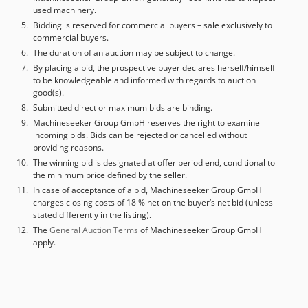
used machinery.
Piegāde un iekārtu pieņemšana maiņā iespējama jebkurā
Bidding is reserved for commercial buyers – sale exclusively to
laikā visa industriālā sektora ietvaros Yorick Diebels
commercial buyers.
The duration of an auction may be subject to change.
By placing a bid, the prospective buyer declares herself/himself
to be knowledgeable and informed with regards to auction
good(s).
Submitted direct or maximum bids are binding.
Machineseeker Group GmbH reserves the right to examine
incoming bids. Bids can be rejected or cancelled without
providing reasons.
The winning bid is designated at offer period end, conditional to
the minimum price defined by the seller.
In case of acceptance of a bid, Machineseeker Group GmbH
charges closing costs of 18 % net on the buyer’s net bid (unless
stated differently in the listing).
The
General Auction Terms
of Machineseeker Group GmbH
apply.