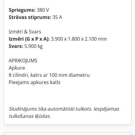
Spriegums:
380 V
Strāvas stiprums:
35 A
Izmēri & Svars
Izmēri (G x P x A):
3.900 x 1.800 x 2.100 mm
Svars:
5.900 kg
APRIKOJUMS
Apkure
8 cilindri, katrs ar 100 mm diametru
Pieejams apkures katls
Sludinājums tika automātiski tulkots. Iespējamas
tulkošanas kļūdas.