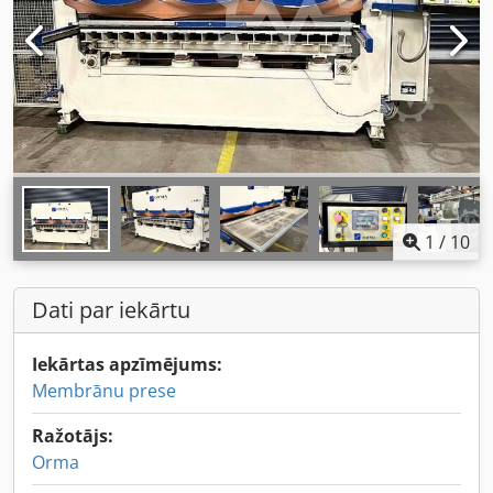
1
/
10
Dati par iekārtu
Iekārtas apzīmējums:
Membrānu prese
Ražotājs:
Orma