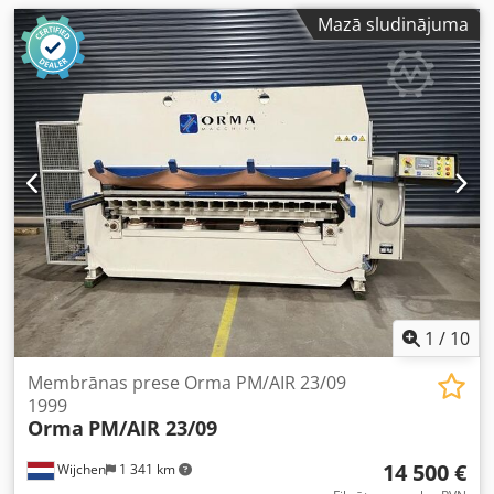
Mazā sludinājuma
1
/
10
Membrānas prese Orma PM/AIR 23/09
1999
Orma
PM/AIR 23/09
14 500 €
Wijchen
1 341 km