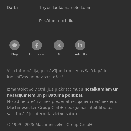
Darbi
Tirgus laukuma noteikumi
Privātuma politika
Blog
Facebook
X
LinkedIn
Visa informācija, piedāvājumi un cenas šajā lapā ir
indikatīvas un nav saistošas!
Izmantojot šo vietni, jūs piekrītat mūsu
noteikumiem un
nosacījumiem
un
privātuma politikai
.
Norādītie preču zīmes pieder attiecīgajiem īpašniekiem.
Machineseeker Group GmbH neuzņemas atbildību par
saistīto ārējo interneta vietņu saturu.
© 1999 - 2026 Machineseeker Group GmbH