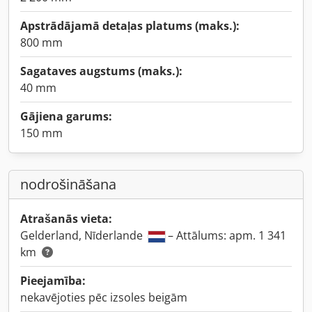
Apstrādājamā detaļas platums (maks.):
800 mm
Sagataves augstums (maks.):
40 mm
Gājiena garums:
150 mm
nodrošināšana
Atrašanās vieta:
Gelderland, Nīderlande
– Attālums: apm. 1 341
km
Pieejamība:
nekavējoties pēc izsoles beigām