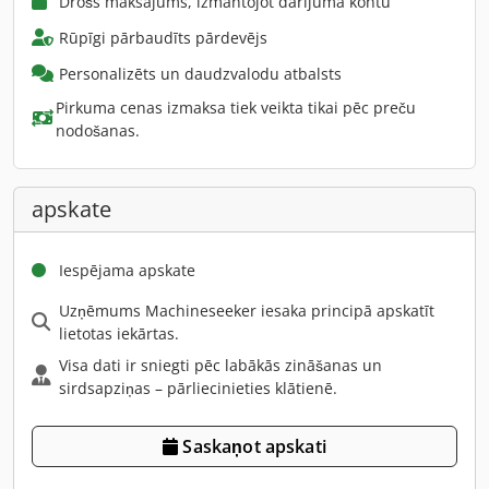
Drošs maksājums, izmantojot darījuma kontu
Rūpīgi pārbaudīts pārdevējs
Personalizēts un daudzvalodu atbalsts
Pirkuma cenas izmaksa tiek veikta tikai pēc preču
nodošanas.
apskate
Iespējama apskate
Uzņēmums Machineseeker iesaka principā apskatīt
lietotas iekārtas.
Visa dati ir sniegti pēc labākās zināšanas un
sirdsapziņas – pārliecinieties klātienē.
Saskaņot apskati