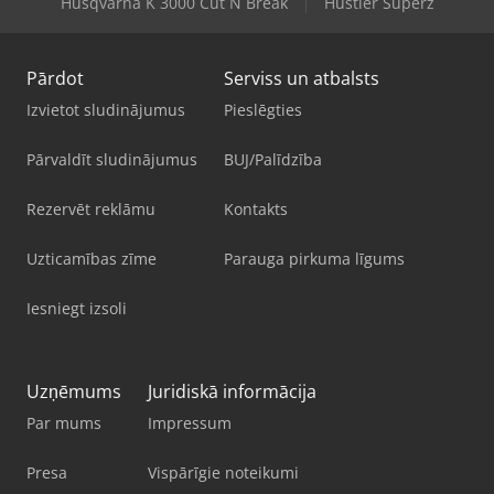
Husqvarna K 3000 Cut N Break
Hustler Superz
Pārdot
Serviss un atbalsts
Izvietot sludinājumus
Pieslēgties
Pārvaldīt sludinājumus
BUJ/Palīdzība
Rezervēt reklāmu
Kontakts
Uzticamības zīme
Parauga pirkuma līgums
Iesniegt izsoli
Uzņēmums
Juridiskā informācija
Par mums
Impressum
Presa
Vispārīgie noteikumi