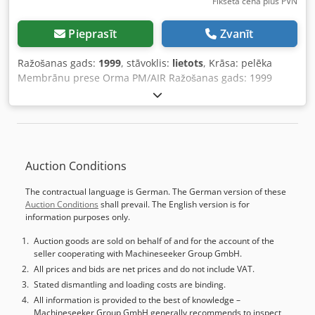
Fiksēta cena plus PVN
Pieprasīt
Zvanīt
Ražošanas gads:
1999
, stāvoklis:
lietots
, Krāsa: pelēka
Membrānu prese Orma PM/AIR Ražošanas gads: 1999
Sērijas numurs: 52850199 Izmēri: 2300 x 900 mm
Maksimālais plāksnes izmērs: 2200 x 800 mm Maksimālais
plāksnes biezums: 40 mm 8 cilindri, diametrs 100 mm
Gājiens: 150 mm Spiediens: 160 t Darba spiediens: 6
kg/cm² Sildīšana: 13 kW Kopējā jauda: 17,3 kW
Auction Conditions
Cedpjwnhicefx Alnjha 380 V, 35 ampēri Izmēri: 3900 x 1800
x H2100 mm, svars 5900 kg - Ražošanas gads: 1999 -
The contractual language is German. The German version of these
Dokumentācija pieejama: Nē - CE sertifikāts pieejams: Nē -
Auction Conditions
shall prevail. The English version is for
Sērijas numurs: 52850199 - Galvenā motora jauda [kW]:
information purposes only.
17.3 - Maks. sagataves garums [mm]: 2200 - Maks.
sagataves platums [mm]: 800 - Maks. sagataves augstums
Auction goods are sold on behalf of and for the account of the
seller cooperating with Machineseeker Group GmbH.
[mm]: 40 - Cilindru skaits [gab.]: 8 - Cilindra diametrs
[mm]: 100 - Kopējais darba spiediens [tonnas]: 160 - Darba
All prices and bids are net prices and do not include VAT.
spiediens [kg/cm²]: 6 - Apkures katls: Jā Finanšu
Stated dismantling and loading costs are binding.
informācija PVN: Norādītajai cenai tiek piemērots PVN
All information is provided to the best of knowledge –
Machineseeker Group GmbH generally recommends to inspect
PVN/Starpposma aplikšana: PVN atskaitāms uzņēmējiem