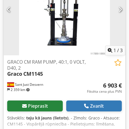
1
/
3
GRACO CM RAM PUMP, 40:1, 0 VOLT,
D40, 2
Graco
CM1145
6 903 €
Sant Just Desvern
2 359 km
Fiksēta cena plus PVN
Pieprasīt
Zvanīt
Stāvoklis:
teju kā jauns (lietots)
, - Zīmols: Graco - Atsauce:
CM1145 - Vispārējā rūpniecība - Pielietojums: līmēšana,