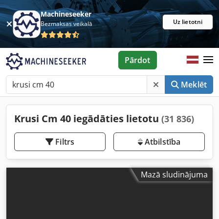
Machineseeker
Uz lietotni
Bezmaksas veikalā
Pārdot
Meklēt
Krusi Cm 40 iegādāties lietotu
(31 836)
Filtrs
Atbilstība
Mazā sludinājuma