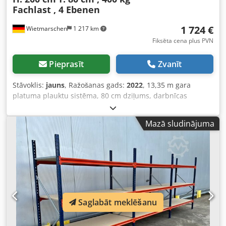
Fachlast , 4 Ebenen
1 724 €
Wietmarschen
1 217 km
Fiksēta cena plus PVN
Pieprasīt
Zvanīt
Stāvoklis:
jauns
, Ražošanas gads:
2022
, 13,35 m gara
platuma plauktu sistēma, 80 cm dziļums, darbnīcas
plaukti, noliktavas plaukti, liela izmēra plaukti, rokas
noliktavas plaukti, plauktu sistēmas, sīko detaļu glabātuves
Mazā sludinājuma
plaukti Tehniskie dati: - Augstums: apm. 200 cm - Dziļums:
apm. 80 cm - Garums: apm. 13,35 m gara platuma Plaukta
komplektācijā ietilpst: - 08 x plaukta rāmji apm. 200 x 80
cm, izjaukti - 56 x šķērssijas apm. 185 cm - 28 x uzklāšanas
plaukti apm. 184,5 x 79,5 cm - 56 x apakšējās sijas / slodzes
izkliedētāji - Iekļauti drošības tapas - Modelis: BLT, tips
WR20/80 Crjdpfx Acozrvvisbsf - Slodze: 400 kg uz plauktu
vienmērīgai slodzes sadalei - Līmeņi: 4 uzglabāšanas
Saglabāt meklēšanu
līmeņi - Dabiska skaidu plātne - Stāvietis - zils - Apakšsija -
cinkota - Jauna prece no noliktavas - Pieejami arī citi