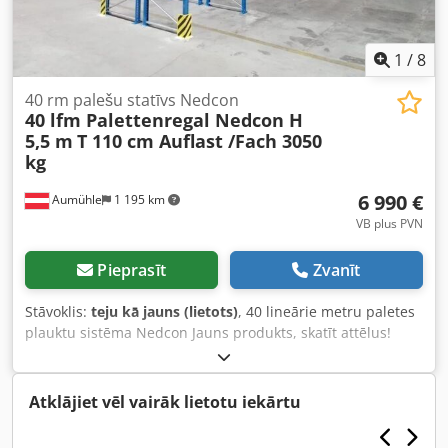
spriegums V/Hz: 380/50 - Nominālā jauda kW: 8,8 – 15,8
(atkarībā no komplektācijas) - Apdrošinājums objekta
sadalnē: 3 x 25 A, tr.
1
/
8
40 rm palešu statīvs Nedcon
40 lfm Palettenregal Nedcon H
5,5 m
T 110 cm Auflast /Fach 3050
kg
6 990 €
Aumühle
1 195 km
VB plus PVN
Pieprasīt
Zvanīt
Stāvoklis:
teju kā jauns (lietots)
, 40 lineārie metru paletes
plauktu sistēma Nedcon Jauns produkts, skatīt attēlus!
Augstas kvalitātes plauktu sistēma no lielākā ražotāja
NEDCON – tas ir Voestalpine AG meitasuzņēmums, kura
galvenā mītne atrodas Nīderlandē. Augstums 5,5 m
Atklājiet vēl vairāk lietotu iekārtu
Dziļums 110 cm, zils Atbalsta profila garums 2,7 m, oranžs
Atbalsta profils ar maksimālo slodzi / plauktu: 3050 kg