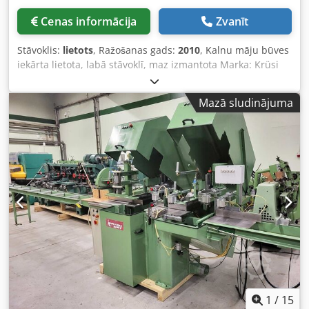
Cenas informācija
Zvanīt
Stāvoklis:
lietots
, Ražošanas gads:
2010
, Kalnu māju būves
iekārta lietota, labā stāvoklī, maz izmantota Marka: Krüsi
Cjdpfevwfqqsx Acberf Modelis: CMI 40 Izgatavošanas gads:
2010 CE tipa pārbaudīts Rundkoka stūru savienojumi līdz
Mazā sludinājuma
140 mm Zāģis: 1 gab Urbšanas vienība: 1 gab Frēzes: 3 gab
Apstrādājamā detaļas augstums: 200 mm Apstrādājamā
detaļas platums: 250 mm Svars: apmēram 2200 kg Kopējā
pieslēguma jauda: apmēram [norādīt kW] Atrašanās vieta:
97447 Gerolzhofen, sagatavots iekraušanai, neiepakojumā
Nodošana esošā stāvoklī, kā apskatīts, bez garantijas un
atbildības.
1
/
15