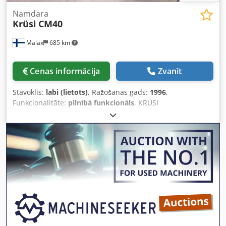
Namdara
Krüsi
CM40
Malax
685 km
Cenas informācija
Zvanīt
Stāvoklis:
labi (lietots)
, Ražošanas gads:
1996
,
Funkcionalitāte:
pilnībā funkcionāls
, KRÜSI
Chaletbūvniecības mašīna / guļbūvju ražošanas līnija,
modelis CM 40 Ražošanas gads: 1996 Komplektā ietilpst: -
Ripzāģis (garumzāģis) - Guļbūvju frēze horizontālai un
vertikālai apstrādei Crjdpfx Asvfv Tfjcbjf - Gropju frēzes
(horizontālas) - Urbjiekārta - Ievades galds 6 m - Izvades
galds 6 m KRÜSI Chaletbūvniecības iekārta / guļbūvju
ražošanas līnija CM 40 Ražotājs: Krüsi Maschinenbau AG,
Šveice Ražošanas gads 1996 CE marķējums Stāvoklis: labs,
tehniski pārbaudīts un iztīrīts / gatavs ekspluatācijai
Darbības princips: Koka apstrāde chalet un guļbūvju
celtniecībai Baļķus iespējams apstrādāt vienā darba ciklā: -