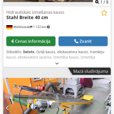
1
/
8
Hidrauliskais izmešanas kauss
Stahl
Breite 40 cm
Wiefelstede
1 122 km
Cenas informācija
Zvanīt
Stāvoklis:
lietots
, Dziļā kauss, ekskavatora kauss, tranšeju
kauss, ekskavatora spainis, izmetēja kauss, izmetēja
spainis Crodpjtvb Enefx Acbsf - Ekskavatora kauss:
hidrauliskais izmetēja kauss, smagā izpildījuma - Platums:
Mazā sludinājuma
400 mm - Augstums: 830 mm - Dziļums: 1330 mm -
Iekšējais stiprinājuma platums: 240/270 mm -
Stiprinājums: urbums Ø 72/60 mm, izmēri skat. foto -
Stiprinājumu uz kausa pēc nepieciešamības varam
pārveidot par papildu samaksu - Transportēšanas izmēri:
1330/400/H1050 mm - Svars: 289 kg