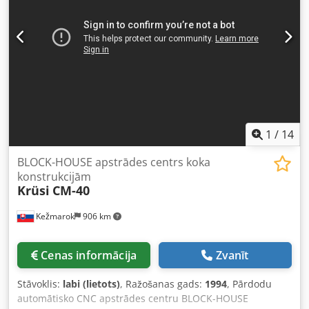
1
/
14
BLOCK-HOUSE apstrādes centrs koka
konstrukcijām
Krüsi
CM-40
Kežmarok
906 km
Cenas informācija
Zvanīt
Stāvoklis:
labi (lietots)
, Ražošanas gads:
1994
, Pārdodu
automātisko CNC apstrādes centru BLOCK-HOUSE