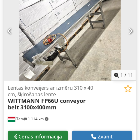
1
/
11
Lentas konveijers ar izmēru 310 x 40
cm, šķirošanas lente
WITTMANN FP66U conveyor
belt
3100x400mm
Tata
1 114 km
Cenas informācija
Zvanīt