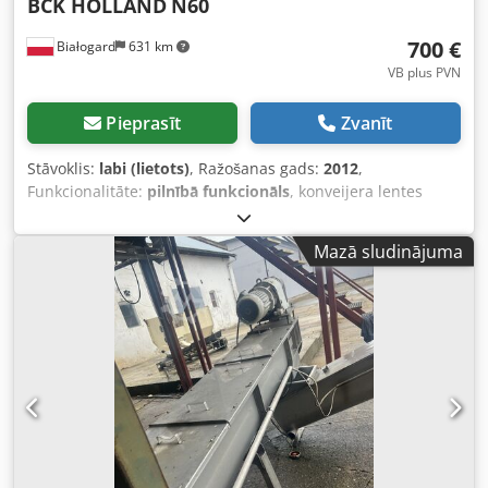
BCK HOLLAND
N60
700 €
Białogard
631 km
VB plus PVN
Pieprasīt
Zvanīt
Stāvoklis:
labi (lietots)
, Ražošanas gads:
2012
,
Funkcionalitāte:
pilnībā funkcionāls
, konveijera lentes
garums:
2 200 mm
, konveijera lentes platums:
400 mm
,
Garums 220 cm Platums 40 cm Credpfx Acsxtvcrobjf
Mazā sludinājuma