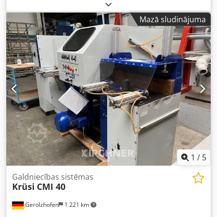
ražošanai Krüsi CM-40, izgatavošanas gads 1994. Iekļauts:
iegriešanas zāģis, tapsēšanas frēze augšā un apakšā,
Mazā sludinājuma
tapsēšanas frēze pa kreisi un pa labi, tapas urbšanas
iekārta, 4-galvu frēzēšanas agregāts, automātiskā padeves
sistēma ar ±1 mm precizitāti. Ieejas garums – 12 m. Ideāli
piemērots koka konstrukciju būvniecībai! Pieejams uzreiz.
Codpfx Ajr Atcyjcbsrf
1
/
5
Galdniecības sistēmas
Krüsi
CMI 40
Gerolzhofen
1 221 km