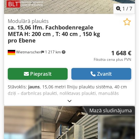
EK 113, Schäfer RK 521, Schäfer LF 533, Familog SP 6428, R-
1
/
7
KLT 4315, RL-KLT 6147, Schäfer KLT 3214, UTZ SILAFIX 3Z,
EF 3120, EF 6420 • Konsolplaukti (Elvedi Konsolplaukti,
Modulārā plaukts
Schäfer, Ohra) • Stow, Meta, Bito, Galler, Nedcon, Voest
ca. 15,06 lfm. Fachbodenregale
(Vöst), SLP, Palflex, Ramada, Bauer, Ohrner 🔨 MŪSU
META
H: 200 cm , T: 40 cm , 150 kg
OTRAIS VIRZIENS: TIEŠSAISTES IZSOLES UN PĀRSTRĀDE
pro Ebene
Veicot demontāžas un izvešanas darbus, mēs piedāvājam
pilnīgu pakalpojumu komplektu: 1. Iepirkums par vienotu
1 648 €
Wietmarschen
1 217 km
cenu: preču, aprīkojuma un pilnu noliktavas krājumu
Fiksēta cena plus PVN
iepirkums, ieskaitot tīru telpu atbrīvošanu. 2. Izsoles par
komisijas maksu: izsoļu rīkošana pēc pasūtījuma. Mūsu
Pieprasīt
Zvanīt
pilns serviss ar pašu darbiniekiem: katalogizācija, biroju
sagatavošana, apskate, preču izsniegšana, loģistika,
Stāvoklis:
jauns
, 15,06 metri līniju plauktu sistēma, 40 cm
demontāža un telpu atbrīvošana. Neatkarīgi no tā, vai
dziļi – darbnīcas plaukti, noliktavas plaukti, manuālās
Codpfx Acsfkgpwsbjrf
noliktavas plaukti, sastiprināmais plaukts, sīkpreču
uzglabāšanas risinājums. Dati: - Augstums: apm. 200 cm -
Mazā sludinājuma
Dziļums: apm. 40 cm - Garums: apm. 15,06 m (metri līnijā)
Plaukta piedāvājums 15,06 m, kas sastāv no: - 016 x Statņi
apm. 200 x 40 cm, izjaukti (ietver 2 x kājiņas un 2 x aizbāžņi
katram statnim) - 075 x Plauktu paneļi apm. 100 x 40 cm -
300 x Plauktu kronšteini - 016 x Diagonālie stiprinājumi