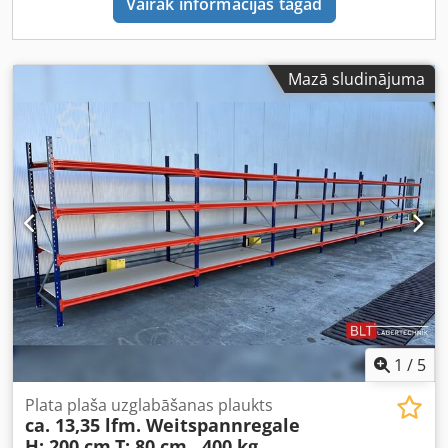
Vairāk informācijas tagad
summu. Transports: Ja vēlaties, piegādi nodrošina mūsu
sadarbības loģistikas partneri (izmaksas atkarīgas no pasta
indeksa). Cjdpfx Acszrvvpsborf Montāža: Mūsu apmācītais
personāls pēc vajadzības palīdzēs ar profesionālu Jūsu
Mazā sludinājuma
uzņēmuma aprīkojuma montāžu un demontāžu. Mūsu
ieteikums: Norādiet mums savas vajadzības! Mēs
palīdzēsim realizēt Jūsu ieceres no plānošanas,
komplektācijas līdz montāžai.
1
/
5
Plata plaša uzglabāšanas plaukts
ca. 13,35 lfm. Weitspannregale
H: 200 cm
T: 80 cm , 400 kg