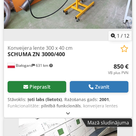
1
/
12
Konveijera lente 300 x 40 cm
SCHUMA
ZN 3000/400
850 €
Białogard
631 km
VB plus PVN
Pieprasīt
Zvanīt
Stāvoklis:
ļoti labs (lietots)
, Ražošanas gads:
2001
,
Funkcionalitāte:
pilnībā funkcionāls
, konveijera lentes
garums:
3 000 mm
, konveijera lentes platums:
4 000 mm
,
Tips: ZN 3000/400 Garums: 300 cm Crjdpsyh Uhnefx Acbof
Mazā sludinājuma
Platums: 40 cm