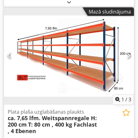
hermetizācija, PVC, blīves, kapsulēšana, formēšana,
iepildīšana, materiāla trūkuma aizpildīšana - Maksimālā
Mazā sludinājuma
plūsma: 3,4 l/min - Maksimālais darba spiediens: 276 bāri -
Maksimālais ieplūdes gaisa spiediens: 8,62 bāri -
Spiediena attiecība: 40:1 - Paredzēts 20 l mucām -
Maksimālā darba temperatūra: 49 °C Crodpfx Aov S
Dzdscbsf - Pilnībā pārbaudīts lietots produkts - 1 gada
garantija (neattiecas uz elektriskajām iekārtām un
produktiem, kas nav Graco) - Pieejama piegāde vai
izņemšana no veikala - PVN 21% NAV iekļauts cenā - PVN IR
IEKĻAUTS. Reģistrēts uzņēmums VIES sistēmā vai ar TAX ID
var pieprasīt PVN atmaksu - Muitas nodokļi un nodevas
importēšanas gadījumā sedz pircējs
1
/
3
Plata plaša uzglabāšanas plaukts
ca. 7,65 lfm. Weitspannregale H:
200 cm
T: 80 cm , 400 kg Fachlast
, 4 Ebenen