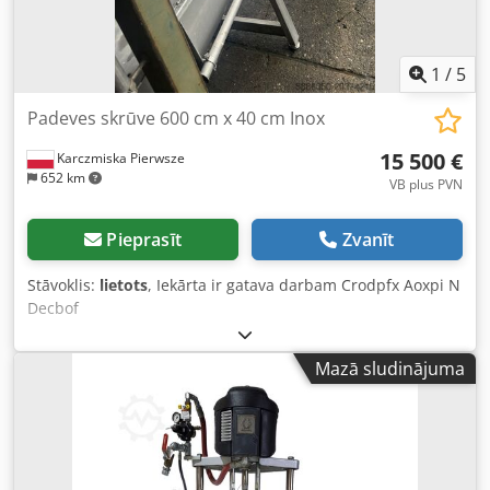
1
/
5
Padeves skrūve 600 cm x 40 cm Inox
15 500 €
Karczmiska Pierwsze
652 km
VB plus PVN
Pieprasīt
Zvanīt
Stāvoklis:
lietots
, Iekārta ir gatava darbam Crodpfx Aoxpi N
Decbof
Mazā sludinājuma