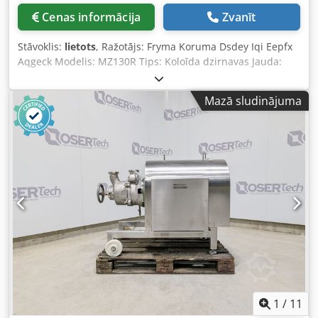
Cenas informācija
Zvanīt
Stāvoklis:
lietots
, Ražotājs: Fryma Koruma Dsdey Iqi Eepfx
Aqgeck Modelis: MZ130R Tips: Koloīda dzirnavas Jauda:
apm. 15 kW Aptuvenā jauda (pēc ražotāja datiem): 700–
7000 l/h Produkta daļiņu izmērs: 100–500 µm
Mazā sludinājuma
1
/
11