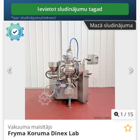
Ievietot sludinājumu tagad
*par sludinājumu/mēnesī
Mazā sludinājuma
1
/
15
Vakuuma maisītājs
Fryma Koruma
Dinex Lab