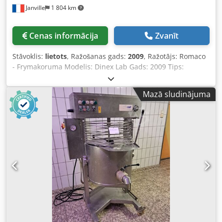
Janville
1 804 km
Cenas informācija
Zvanīt
Stāvoklis:
lietots
, Ražošanas gads:
2009
, Ražotājs: Romaco
- Frymakoruma Modelis: Dinex Lab Gads: 2009 Tips:
Vakuuma mikseris pētniecībai un/vai mazapjoma ražošanai
Pielietojums: šķidru un/vai viskozu (pusšķidru) produktu
Mazā sludinājuma
sajaukšana = disperģēšana, homogenizācija, emulgācija,
slīpēšana un sūknēšana Dcodpfx Aox R D Eloqgsk Tvertnes
parametri: Spiediens: -1 / 0 bar Tilpums: 18 l Temperatūra:
130°C Apkures apvalks: Spiediens: 6 bar Tilpums: 2 l
Temperatūra: 180°C Homogenizators: ātrgaitas maisīšana
2 režīmi = sūknēšana ar izvadīšanu / disperģēšana ar
augstu griešanas spēku Instrumenta izmērs: 100 mm
Rotors: 20 x 4 mm Stators: 30 x 4 mm VEM motors 7,5 kW /
2890 apgr./min Lāpstiņu maisītājs: lēna jaukšana SEW 0,37
kW motors Sterling SIHI LEMA 25 šķidruma gredzenveida
vakuumsūknis Jauda: 1,1 kW - Maks. 16 m³/h CIP
(automātiskā tīrīšana uz vietas) 2 padeves piltuves, no