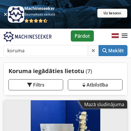
Machineseeker
Uz lietotni
Bezmaksas veikalā
Pārdot
Meklēt
Koruma iegādāties lietotu
(7)
Filtrs
Atbilstība
Mazā sludinājuma