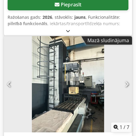
Pieprasīt
Ražošanas gads:
2026
, stāvoklis:
jauns
, Funkcionalitāte:
pilnībā funkcionāls
, iekārtas/transportlīdzekļa numurs:
S260065
, EVA plēves aptīšanas iekārta TEHNISKĀS DETAĻAS
Grozāmā platforma / pamatne / Ø 1500 mm Maksimālie
Mazā sludinājuma
paletes izmēri: 800 x 1200 mm Maksimālā kravas ietilpība:
1500 kg Aptīšanas augstums (ieskaitot paleti): 2200 mm
Grozāmās platformas augstums: 75 mm Augstuma
regulēšana ar gaismas pogu Grozāmās platformas
piedziņa ar frekvences regulēšanu (mīksta iedarbināšana –
iedarbināt/pārtraukt) Frekvences regulēšana, lai
palielinātu/samazinātu pārvietojošās platformas ātrumu
Signāls par aptīšanas sākumu un beigām Dcedpfx
Aozqnxmjqgok Avārijas apstādināšanas poga atbilstoši CE
noteikumiem Grozāmā platforma vienmēr apstājas vienā
un tajā pašā sākuma pozīcijā Aizsardzība pret kritieniem
plēves sliedei Poga (Ø 22 mm) iekārtas ieslēgšanai un
iedarbināšanas/pārtraukšanas funkcijai atbilstoši CE
standartiem PARAMETRI, KO VAR IESTATĪT KONTROLES
1
/
7
PANELĪ Visus funkciju parametrus var iestatīt, izmantojot