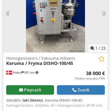
1
/
23
Homogenizators / Vakuuma mikseris
Koruma / Fryma
DISHO-100/45
38 000 €
Hobro
891 km
Fiksēta cena plus PVN
Pieprasīt
Zvanīt
Stāvoklis:
labi (lietots)
, Koruma DISHO-100/45
homogenizators. Ietilpība: 45 l Homogenizators: Ø100 mm
– 0-5000 apgr./min Motors: 5,5 kW Apvalka spiediens: 6 bar