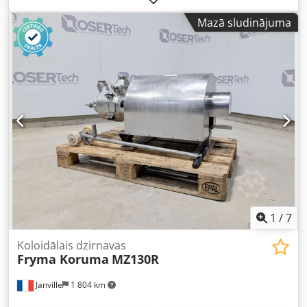
Dsdpfeyt Izhox Aqgjck Maksimālā temperatūra: 180 °C
Mazā sludinājuma
Materiāls: nerūsējošais tērauds Enkurmaišītājs ar skrāpi
Iespējams darbs vakuumā Kopējie izmēri - Garums:160 cm
x Platums:105 cm x Augstums:160 cm.
1
/
7
Koloidālais dzirnavas
Fryma Koruma
MZ130R
Janville
1 804 km