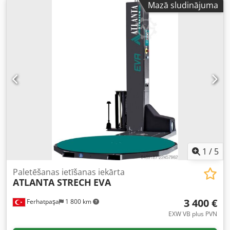
Mazā sludinājuma
krāsnis, maizes ražošanas iekārtas, maizes līnijas, maizīšu
līnijas, kūku līnijas, kruasānu līnijas, bagetes mašīnas,
mīklas maisītājus, mikserus, rullētājus, kruasānu
veidošanas mašīnas. Skatiet visus mūsu sludinājumus.
1
/
5
Paletēšanas ietīšanas iekārta
ATLANTA STRECH
EVA
3 400 €
Ferhatpaşa
1 800 km
EXW VB plus PVN