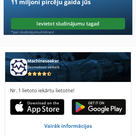
11 miljoni pircēju
gaida jūs
Ievietot sludinājumu tagad
*par sludinājumu/mēnesī
Machineseeker
Bezmaksas veikalā
Nr. 1 lietoto iekārtu lietotne!
Vairāk informācijas