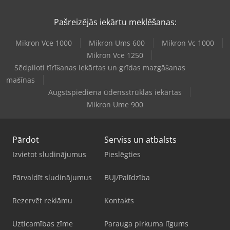
Pašreizējās iekārtu meklēšanas:
Mikron Vce 1000
Mikron Ums 600
Mikron Vc 1000
Mikron Vce 1250
Sēdpiloti tīrīšanas iekārtas un grīdas mazgāšanas
mašīnas
Augstspiediena ūdensstrūklas iekārtas
Mikron Ume 900
Pārdot
Serviss un atbalsts
Izvietot sludinājumus
Pieslēgties
Pārvaldīt sludinājumus
BUJ/Palīdzība
Rezervēt reklāmu
Kontakts
Uzticamības zīme
Parauga pirkuma līgums