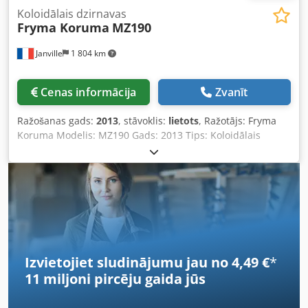
Koloidālais dzirnavas
Fryma Koruma
MZ190
Janville
1 804 km
Cenas informācija
Zvanīt
Ražošanas gads:
2013
, stāvoklis:
lietots
, Ražotājs: Fryma
Koruma Modelis: MZ190 Gads: 2013 Tips: Koloidālais
dzirnavas Jauda: 45 kW Aptuvenā jauda (pēc ražotāja
datiem): 2 600–26 000 l/h Produkta daļiņu izmērs: 100–500
µm Pieejami tehniskie rasējumi Dcsdpfxey H Rfks Aqgok
Izvietojiet sludinājumu jau no 4,49 €
*
11 miljoni pircēju
gaida jūs