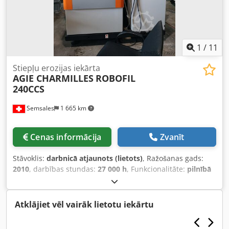
1
/
11
Stiepļu erozijas iekārta
AGIE CHARMILLES
ROBOFIL
240CCS
Semsales
1 665 km
Cenas informācija
Zvanīt
Stāvoklis:
darbnicā atjaunots (lietots)
, Ražošanas gads:
2010
, darbības stundas:
27 000 h
, Funkcionalitāte:
pilnībā
funkcionāls
, apstrādājamā sagataves svars (maks.):
750 kg
,
X assis pārvietošanās distance:
350 mm
, Y ass
pārvietošanās attālums:
220 mm
, Z ass pārvietošanās
Atklājiet vēl vairāk lietotu iekārtu
attālums:
220 mm
, kopējais augstums:
200 mm
, kopējais
garums:
205 mm
, kopējais platums:
202 mm
, Stieples