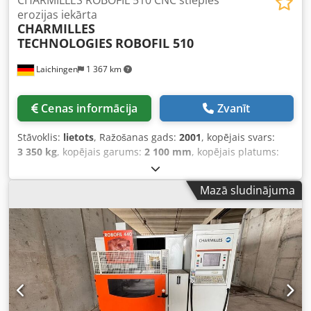
CHARMILLES ROBOFIL 510 CNC stieples
erozijas iekārta
CHARMILLES
TECHNOLOGIES
ROBOFIL 510
Laichingen
1 367 km
Cenas informācija
Zvanīt
Stāvoklis:
lietots
, Ražošanas gads:
2001
, kopējais svars:
3 350 kg
, kopējais garums:
2 100 mm
, kopējais platums:
2 000 mm
, kopējais augstums:
2 300 mm
, CHARMILLES
TECHNOLOGIES ROBOFIL 510 ar Charmilles vadību.
Mazā sludinājuma
Pārvietošanās ceļi X/Y/Z: 500 x 350 x 400 mm. Aprīkots ar
Erowa stiprināšanas kasetni, Erowa ITS rotācijas maiņas
sistēmu (24 pozīcijas), ManoSet XL un plašu stiprinājumu
komplektu. Ietver papildu skalošanu, ūdens/ūdens
siltummaini un ūdens dzesēšanas ierīci. Dokumentācija
pieejama. Lietots, darba kārtībā. Pieslēgums: 3~ / 400 V /
50 Hz, jauda 10 kVA, strāva 15 A. Automātiska stieples
nostiepšana, precīza stieples vadība, stabila konstrukcija.