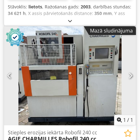
Stāvoklis:
lietots
, Ražošanas gads:
2003
, darbības stundas:
34 621 h
, X assis pārvietošanās distance:
350 mm
, Y ass
pārvietošanās attālums:
220 mm
, Z ass pārvietošanās
attālums:
220 mm
, Stieples diametrs 0,1–0,3 mm
Mazā sludinājuma
Automātiska stieples ievadīšana Ūdens vanna Darbības
stundu skaits: 34 621 stunda Gājiena diapazons: X 350 mm
Y 220 mm Z 220 mm U 350 mm Dsdpfxozkhlte An Ieck V
220 mm Millennium vadības sistēma Ražošanas gads: 2003
1
/
1
Stieples erozijas iekārta Robofil 240 cc
AGIE CHARMILLES
Robofil 240 cc