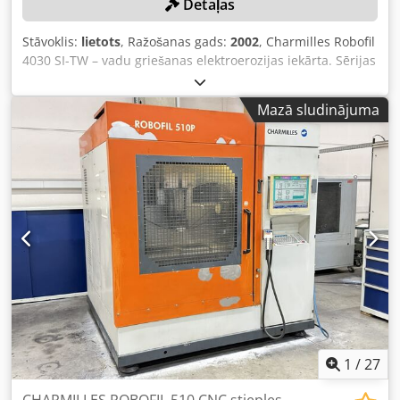
Detaļas
Stāvoklis:
lietots
, Ražošanas gads:
2002
, Charmilles Robofil
4030 SI-TW – vadu griešanas elektroerozijas iekārta. Sērijas
numurs: 174621 (2002). Izcelsmes valsts: Šveice. Lūdzu,
ņemiet vērā: šis komplekts ir profesionāli demontēts un
Mazā sludinājuma
sagatavots transportēšanai. Atrašanās vieta: šis komplekts
atrodas Birmingemā, Apvienotajā Karalistē. Par demontāžu
un iekraušanu piemērotā transportlīdzeklī tiks automātiski
piemērota maksa 550 £ apmērā, ja jūs iegūsiet šo preci.
Iepakojamās un fiksējamās materiālu izmaksas sedz
pircējs. Dedpfx Aneznkkms Iock
1
/
27