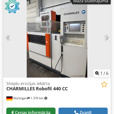
Mazā sludinājuma
550 x 350 x 400 mm Gājiena diapazons (U / V): 550 x 350
mm Dcedpfjzruvujx An Iek Maks. konusa leņķis: +/- 30° pie
400 mm augstuma Integrēta sadursmes aizsardzība (ICP)
visās 5 asīs Maksimālie apstrādājamās detaļas izmēri: 1200
x 700 x 400 mm Maksimālā apstrādājamās detaļas masa:
1500 kg Griešanas ātrums: 340 mm²/min Labākais virsmas
kvalitātes rādītājs: Ra 0,2 µm Pieejamie stiepļu diametri: no
0,15 mm līdz 0,33 mm Pilnas iekārtas izmēri: 2600 x 2540 x
2240 mm Iekārtas kopējā masa: 3300 kg Mēs notīrām,
veicam kapitālo remontu un pārbaudām visas iekārtas
funkcijas pēc pasūtījuma saņemšanas. Mēs piedāvājam 6
mēnešu garantiju iekārtai. Mēs ar prieku piedāvāsim
iekārtas iedarbināšanu.
1
/
6
Stiepļu erozijas iekārta
CHARMILLES
Robofil 440 CC
Nürtingen
1 376 km
Cenas informācija
Zvanīt