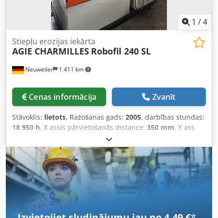
1
/
4
Stiepļu erozijas iekārta
AGIE CHARMILLES
Robofil 240 SL
Neuweiler
1 411 km
Cenas informācija
Zvanīt
Stāvoklis:
lietots
, Ražošanas gads:
2005
, darbības stundas:
18 950 h
, X assis pārvietošanās distance:
350 mm
, Y ass
pārvietošanās attālums:
220 mm
, Z ass pārvietošanās
attālums:
220 mm
, Stieples diametrs: 0,1–0,3 mm
Automātiska atkārtota ievēršana Ūdens vanna Darba
stundas: 18 950 stundas Djdpewzyvhjfx An Ijck
Pārvietošanās ceļi: X – 350 mm, Y – 220 mm, Z – 220 mm, U
– 350 mm, V – 220 mm Millenium vadība Ražošanas gads:
2005
Izvietojiet sludinājumu jau no 4,49 €
*