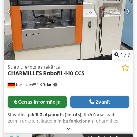
ievadīšana un atkārtota ievadīšana: Jā Maksimālie
apstrādājamā izstrādājuma izmēri: 1200 × 700 × 400 mm
Vadība un dielektrisks šķidrums CNC vadība: CHARMILLES
Dielektriskā šķidruma tvertne: 1200 l Filtru sistēma:
patronu filtrs IERĪCES PARAMETRI Ierīces svars: 3500 kg
Dsdpfx Anezpxg Se Ieck APRĪKOJUMS - Dzesēšanas
agregāts
1
/
7
Stiepļu erozijas iekārta
CHARMILLES
Robofil 440 CCS
Nürtingen
1 376 km
Cenas informācija
Zvanīt
Stāvoklis:
pilnībā atjaunots (lietots)
, Ražošanas gads:
2011
, Funkcionalitāte:
pilnībā funkcionāls
, Charmilles
Robofil 440 CCS Ražošanas gads: 2011 Charmilles
Millenium vadības sistēma Gājiena diapazons (X / Y / Z):