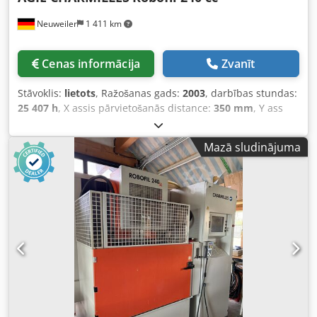
Neuweiler
1 411 km
Cenas informācija
Zvanīt
Stāvoklis:
lietots
, Ražošanas gads:
2003
, darbības stundas:
25 407 h
, X assis pārvietošanās distance:
350 mm
, Y ass
pārvietošanās attālums:
220 mm
, Z ass pārvietošanās
attālums:
220 mm
, Stieples diametrs 0,1–0,3 mm.
Mazā sludinājuma
Automātiska pavediena atjaunošana. Dcedpfx Anszkhgds
Ijk Atdzesējoša vanna. Darbības stundas: 25 407 stundas.
Gājiena diapazons: X: 350 mm Y: 220 mm Z: 220 mm U:
350 mm V: 220 mm Millenium vadības sistēma. Ražošanas
gads: 2003.