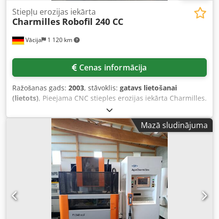
Stiepļu erozijas iekārta
Charmilles
Robofil 240 CC
Vācija
1 120 km
Cenas informācija
Ražošanas gads:
2003
, stāvoklis:
gatavs lietošanai
(lietots)
, Pieejama CNC stieples erozijas iekārta Charmilles.
Pārvietošanās diapazons X/Y/Z: 340mm/220mm/220mm,
U/V pārvietošanās: 350mm/220mm, maksimālais konusa
Mazā sludinājuma
leņķis: +/-30°, maksimālais konusa augstums: 220mm,
maksimālie sagataves izmēri X/Y/Z:
1100mm/550mm/220mm, maksimālais sagataves svars:
750kg, galda izmēri X/Y: 680mm/450mm. Iekārtas izmēri
X/Y/Z: 2050mm/2050mm/2000mm, svars: apm. 3250kg,
darba stundas: 97916h. Pieejama dokumentācija. Ir
iespējama apskate uz vietas. Dcsdpoy R Dtcefx An Ijk