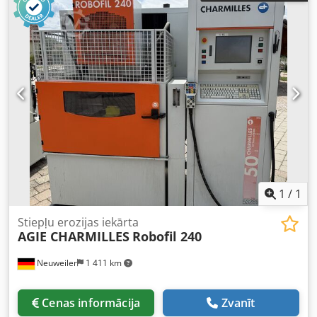
1
/
1
Stiepļu erozijas iekārta
AGIE CHARMILLES
Robofil 240
Neuweiler
1 411 km
Cenas informācija
Zvanīt