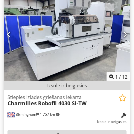
automātiski tiks pievienota £550 maksa par atslēgšanu un
uzkraušanu piemērotā transportā, ja sekmīgi iegādāsieties
šo preci. Bloķēšanas un nostiprināšanas izmaksas sedz
pircējs.
1
/
12
Izsole ir beigusies
Stieples izlādes griešanas iekārta
Charmilles
Robofil 4030 SI-TW
Birmingham
1 757 km
Izsole ir beigusies