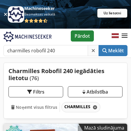
Machineseeker
Uz lietotni
Bezmaksas veikalā
Pārdot
Meklēt
Charmilles Robofil 240 iegādāties
lietotu
(76)
Filtrs
Atbilstība
CHARMILLES
Noņemt visus filtrus
Mazā sludinājuma