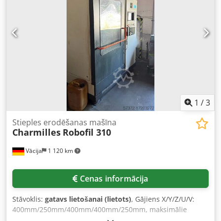
SPECIFIKĀCIJAS X ass gājiens: 400 mm Y ass gājiens: 250
mm Z ass gājiens: 400 mm U ass gājiens: 400 mm V ass
gājiens: 250 mm Sagataves svars: 1 000 kg Maksimālais
sagataves augstums: 400 mm Maksimālais sagataves
platums: 500 mm Maksimālais sagataves garums: 850 mm
Koniskuma leņķis: +/- 30° pie 400 mm augstuma IEKĀRTAS
DETAĻAS Izmēri un svars Izmēri (G x P x A): 1 800 x 1 600 x
2 230 mm Iekārtas svars: 2 500 kg Standarta stieples
vadošās galvas: 0,25 mm APRĪKOJUMS Sadursmes
aizsardzība X/Y/U/V/Z asīs Dcjdpfx Anjyz Rvlj Iek
1
/
3
Stieples erodēšanas mašīna
Charmilles
Robofil 310
Vācija
1 120 km
Cenas informācija
Stāvoklis:
gatavs lietošanai (lietots)
, Gājiens X/Y/Z/U/V:
400mm/250mm/400mm/400mm/250mm, maksimālie
sagataves izmēri X/Y/Z: 850mm/500mm/400mm, stieples