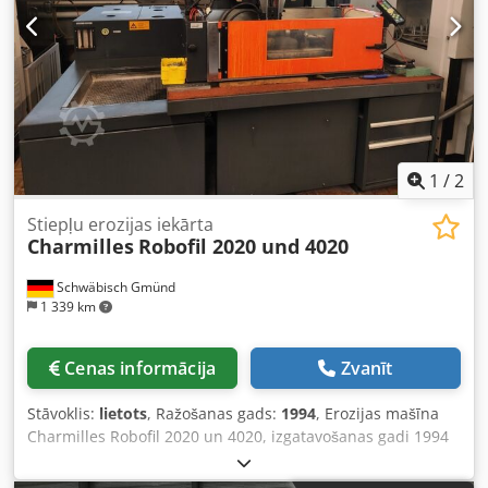
1
/
2
Stiepļu erozijas iekārta
Charmilles
Robofil 2020 und 4020
Schwäbisch Gmünd
1 339 km
Cenas informācija
Zvanīt
Stāvoklis:
lietots
, Ražošanas gads:
1994
, Erozijas mašīna
Charmilles Robofil 2020 un 4020, izgatavošanas gadi 1994
un 1996. Dcjdsyq R Tbjpfx An Iek