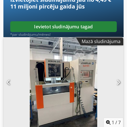
11 miljoni pircēju
gaida jūs
Ievietot sludinājumu tagad
*par sludinājumu/mēnesī
Mazā sludinājuma
1
/
7