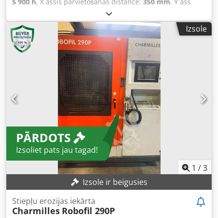
5 900 h
, X assis pārvietošanās distance:
350 mm
, Y ass
pārvietošanās attālums:
220 mm
, Z ass pārvietošanās
attālums:
220 mm
, Stieples diametrs 0,1–0,3 mm
Izsole
Automātiska atkārtotā ievēršanas sistēma Ūdensvanna
Darba stundas: 5900 h Pārvietošanas ceļi: X – 350 mm Y –
220 mm Dsdpfx Anowzyr Ae Ijck Z – 220 mm U – 350 mm V
– 220 mm Ražošanas gads: 2008
PĀRDOTS
Izsoliet pats jau tagad!
1
/
3
Izsole ir beigusies
Stiepļu erozijas iekārta
Charmilles
Robofil 290P