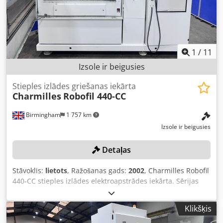
mm²/min IERĪCES DATI Dodpfx Aezlnrcsn Isck CNC vadība:
PC daudzprocesoru vadība Precizitāte un virsma Virsmas
raupjums Ra: min. 0,22 µm Mērījumu izšķirtspēja: 0,05 µm
APRĪKOJUMS Windows XP Skārienekrāns
1
/
11
Izsole ir beigusies
Stieples izlādes griešanas iekārta
Charmilles
Robofil 440-CC
Birmingham
1 757 km
Izsole ir beigusies
Detaļas
Stāvoklis:
lietots
, Ražošanas gads:
2002
, Charmilles Robofil
440-CC stieples izlādes elektroapstrādes iekārta. Sērijas
Nr.: 931081 (2002). Izcelsmes valsts: Šveice Lūdzu, ņemiet
vērā: šī partija tika profesionāli atslēgta un sagatavota
Klikšķis
transportēšanai. Dodpfx Anjznkk To Iock Atrašanās vieta: šī
partija atrodas Birmingemā, Lielbritānijā. Pie Jūsu rēķina