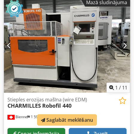
Mazā sludinājuma
1
/
11
Stieples erozijas mašīna (wire EDM)
CHARMILLES
Robofil 440
Bienne
1 597 km
Saglabāt meklēšanu
Cenas informācija
Zvanīt