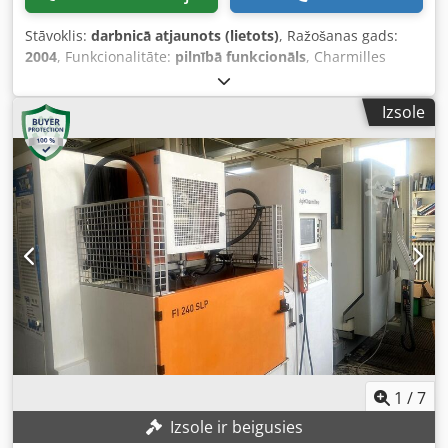
Stāvoklis:
darbnicā atjaunots (lietots)
, Ražošanas gads:
2004
, Funkcionalitāte:
pilnībā funkcionāls
, Charmilles
Robofil 440 CC Ražošanas gads: 2004 Charmilles Millenium
vadības sistēma Djdpfszrur Njx An Ijck Gājiena diapazons
Izsole
(X / Y / Z): 550 x 350 x 400 mm Gājiena diapazons (U / V):
550 x 350 mm Maksimālais konusa leņķis: +/- 30° pie 400
mm augstuma Integrēta sadursmes aizsardzības sistēma
(ICP) uz visām 5 asīm Maksimālie izstrādājuma izmēri: 1200
x 700 x 400 mm Maksimālais izstrādājuma svars: 1500 kg
Griešanas ātrums: 400 mm²/min Labākā virsmas kvalitāte:
Ra 0,2 µm Pieejamie stiepļu diametri: no 0,15 mm līdz 0,33
mm Pilnas iekārtas izmēri: 2600 x 2810 x 2240 mm Pilnas
iekārtas svars: 3300 kg Mēs jau esam pārbaudījuši šo
iekārtu un veikuši tās apkopi. Pēc pieprasījuma mēs
piedāvājam šādus pakalpojumus: - Iekārtas iedarbināšana
pie jums uz vietas - Apmācība par vadības sistēmu -
Piederumi, piemēram, dzesētājs un stiprinājumi
1
/
7
Izsole ir beigusies