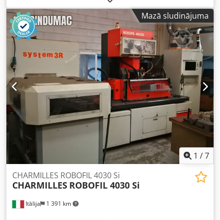
diametrs: 0,1mm–0,3mm, maksimālā galda noslodze:
Mazā sludinājuma
1000kg, jaudas patēriņš: 10kVA. Iekārtas izmēri X/Y/Z: apm.
1800mm/1600mm/2230mm, svars: apm. 2800kg. Ir
iespējama apskate uz vietas. Dcedpfeuqacksx An Isk
1
/
7
CHARMILLES ROBOFIL 4030 Si
CHARMILLES
ROBOFIL 4030 Si
Itālija
1 391 km