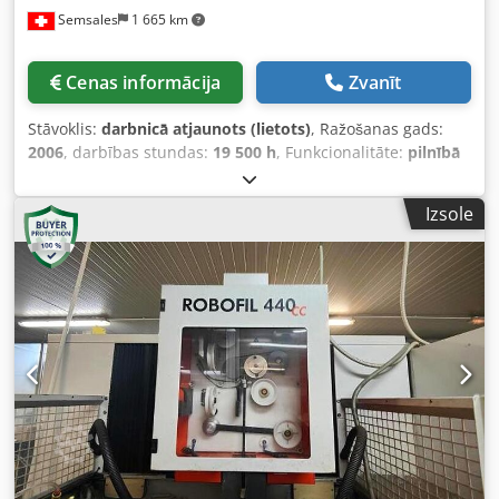
Semsales
1 665 km
Cenas informācija
Zvanīt
Stāvoklis:
darbnicā atjaunots (lietots)
, Ražošanas gads:
2006
, darbības stundas:
19 500 h
, Funkcionalitāte:
pilnībā
funkcionāls
, apstrādājamā sagataves svars (maks.):
750 kg
,
X assis pārvietošanās distance:
350 mm
, Y ass
Izsole
pārvietošanās attālums:
220 mm
, Z ass pārvietošanās
attālums:
220 mm
, kopējais augstums:
201 mm
, kopējais
garums:
205 mm
, kopējais platums:
202 mm
, Stieples
diametrs (maks.):
0,3 mm
, sagataves augstums (maks.):
220
mm
, apstrādājamā detaļas platums (maks.):
550 mm
, deta
garuma (maks.):
1 000 mm
, ievades strāvas veids:
trīsfāzu
,
kopējais svars:
2 450 kg
, Charmilles FI240SL, 2006. gada
izlaidums. Iekārtu varēs apskatīt mūsu Semsales telpās
aprīļa laikā. Iekārta tiks pilnībā iztīrīta un pārbaudīta. Vizīte
iespējama pēc pieprasījuma. Dodpfx Anoylkr To Ijck