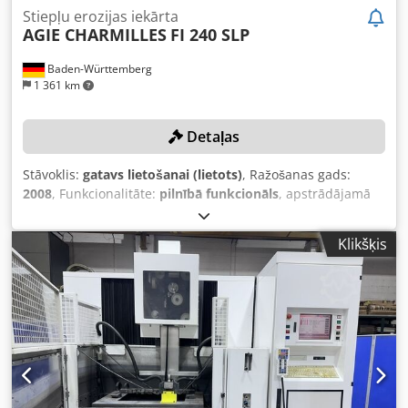
Stiepļu erozijas iekārta
AGIE CHARMILLES
FI 240 SLP
Baden-Württemberg
1 361 km
Detaļas
Stāvoklis:
gatavs lietošanai (lietots)
, Ražošanas gads:
2008
, Funkcionalitāte:
pilnībā funkcionāls
, apstrādājamā
sagataves svars (maks.):
750 kg
, X assis pārvietošanās
distance:
350 mm
, Y ass pārvietošanās attālums:
220 mm
,
Klikšķis
Z ass pārvietošanās attālums:
220 mm
, Stieples diametrs
(maks.):
0,3 mm
, Nav noteikta minimālā cena – garantēta
pārdošana par visaugstāko piedāvāto cenu! TEHNISKIE
DATI X assas gājiens: 350 mm Y assas gājiens: 220 mm Z
assas gājiens: 220 mm Apstrādājamā izstrādājuma
maksimālie izmēri: 1000 × 550 × 220 mm Apstrādājamā
izstrādājuma maksimālais svars: 750 kg Maksimālais
koniskums: ±45° / 220 mm Standarta koniskums: 30°
Stieples diametrs: 0,1–0,3 mm Griešanas ātrums: 300