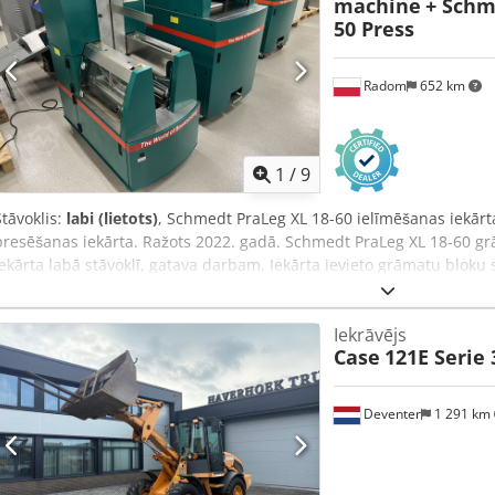
machine
+ Schm
50 Press
Radom
652 km
1
/
9
Stāvoklis:
labi (lietots)
, Schmedt PraLeg XL 18-60 ielīmēšanas iekār
presēšanas iekārta. Ražots 2022. gadā. Schmedt PraLeg XL 18-60 gr
Iekārta labā stāvoklī, gatava darbam. Iekārta ievieto grāmatu bloku 
divām līmjierīcēm un gludas līmes biezuma regulēšanas iespēju. F
Chedpfxszdazbj Ak Esa Bloka platums: 110 – 450 mm Bloka biezums
Iekrāvējs
gab./h Jauda: 230V Svars: 300 kg Ražots Vācijā. Schmedt PraForm 2
Case
121E Serie 
ar rievu griezēju. Ražots Schmedt, Vācijā. Iekārta ļoti labā tehniskā
Tehniskie parametri: Maks. formāts: 420 x 520 x 100 mm Svars: 220 
norādīta par abām iekārtām kopā.
Deventer
1 291 km