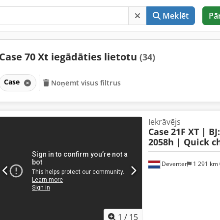
Meklēt
Pā
Case 70 Xt iegādāties lietotu
(34)
Case
Noņemt visus filtrus
Iekrāvējs
Case
21F XT | BJ
2058h | Quick ch
Deventer
1 291 km
1
/
15