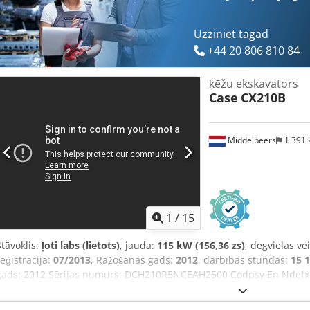
Uzziniet tagad
+44 20 806 810 84
ķēžu ekskavators
Case
CX210B
Middelbeers
1 391
1
/
15
Stāvoklis:
ļoti labs (lietots)
, jauda:
115 kW (156,36 zs)
, degvielas ve
reģistrācija:
07/2013
, Ražošanas gads:
2012
, darbības stundas:
15 
gads: 2012 Sērijas numurs: DCH210R5NCEAH2500 Codpsy En Ndefx A
skaits: 4 Tukšsvara: 22 600 kg Funkcionāli Darba platums: 300 cm C
stāvoklis: ļoti labs Vizuālais stāvoklis: ļoti labs Finanšu informācij