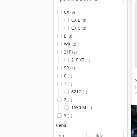
CX
(9)
CX B
(3)
CX C
(2)
E
(3)
WX
(2)
21F
(2)
21F XT
(1)
SR
(1)
0
(1)
1
(1)
821C
(1)
2
(1)
1650 M
(1)
3
(1)
Cena:
-