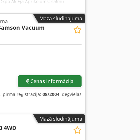
Dxpo Ak Eja Aprīkojums: salmu
Mazā sludinājuma
rna
Samson Vacuum
Cenas informācija
)
, pirmā reģistrācija:
08/2004
, degvielas
Mazā sludinājuma
0 4WD