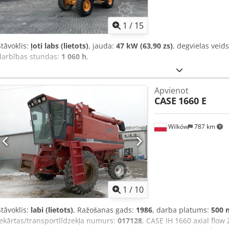
1
/
15
Stāvoklis:
ļoti labs (lietots)
, jauda:
47 kW (63,90 zs)
, degvielas veid
darbības stundas:
1 060 h
,
Apvienot
CASE
1660 E
Wilków
787 km
1
/
10
Stāvoklis:
labi (lietots)
, Ražošanas gads:
1986
, darba platums:
500
iekārtas/transportlīdzekļa numurs:
017128
, CASE IH 1660 axial flow