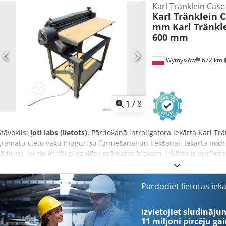
Karl Tränklein Cas
Iekārta tika atjaunota un remontēta mūsu darbnīcā Atskaiti pēc pie
Karl Tränklein 
eļļas un filtri, tostarp 650 litri hidrauliskās eļļas CASE Vācija 2026. 
mm
Karl Tränkl
iesmidzinātāji (rēķins pēc pieprasījuma)
600 mm
Wymysłów
672 km
1
/
8
Stāvoklis:
ļoti labs (lietots)
, Pārdošanā introligatora iekārta Karl T
grāmatu cieto vāku muguriņu formēšanai un liekšanai. Iekārta nodr
rādiusu, lai tie ideāli piegulētu grāmatas blokam. Iekārta ir aprīkot
pielāgoties dažādu biezumu vākiem. Stabilā čuguna konstrukcija no
ilgtermiņa izturību. Tehniskie dati: Ražotājs: Karl Tränklein Tips:
iekārta Cedpfxeziwnbo Ak Esha Darba platums: apm. 600 mm Veltņu
Pārdodiet lietotas iek
konstrukcija Elektropiedziņa Darba galds Stāvoklis: lietota Pielieto
introligatorijas darbi, drukātavas, poligrāfijas uzņēmumi, albumu, 
Izvietojiet sludināju
11 miljoni pircēju
gai