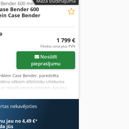
Mazā sludinājuma
e Bender 600 mm
prasījuma Veikta pilna apkope: visas
Case Bender 600
gada marts: Dzinējam ir 6 jauni
ein Case Bender
1 799 €
Fiksēta cena plus PVN
Nosūtīt
pieprasījumu
ränklein Case Bender, paredzēta
ošina vākiem atbilstošu izliekuma
a ar regulējamiem veltņiem, kas ļauj
drošina augstu precizitāti un
 Case Bender / muguriņu formēšanas
 spiediena regulēšana Stabila čuguna
ārtas nekavējoties
jums: cieto vāku grāmatu ražošana,
katalogu un vāku ražošana.
mu jau no 4,49 €
*
da jūs