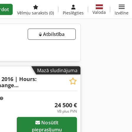
rdot
Valoda
Vēlmju saraksts
(0)
Pieslēgties
Izvēlne
Atbilstība
Mazā sludinājuma
: 2016 | Hours:
ange...
24 500 €
VB plus PVN
Nosūtīt
pieprasījumu