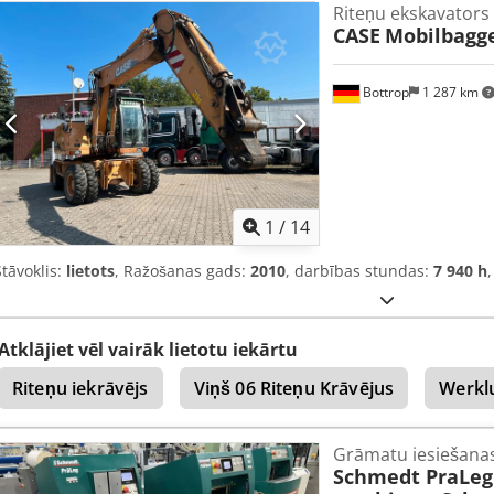
Riteņu ekskavators
Garantija: no pirmās rokas, pilna servisa vēsture, uzreiz gatavs darb
CASE
Mobilbagg
3 kausi: 1300 mm, 450 mm un 2000 mm grāvju tīrīšanas kauss - P
3D sistēma
Bottrop
1 287 km
1
/
14
Stāvoklis:
lietots
, Ražošanas gads:
2010
, darbības stundas:
7 940 h
Atklājiet vēl vairāk lietotu iekārtu
Riteņu iekrāvējs
Viņš 06 Riteņu Krāvējus
Werklu
Grāmatu iesiešanas
Schmedt PraLeg 