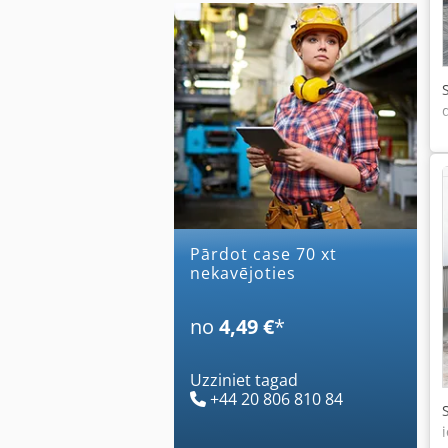
Pārdot case 70 xt
nekavējoties
no
4,49 €
*
Uzziniet tagad
+44 20 806 810 84