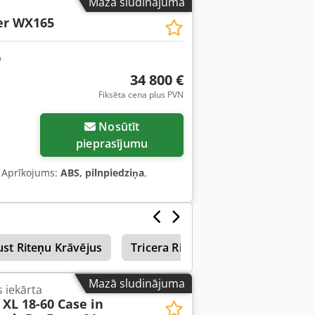
Mazā sludinājuma
am! - 80 % kāpurķēžu šasija - Iekļauti
er WX165
apildus iespējama 2021.gada TOPCON
34 800 €
Fiksēta cena plus PVN
Nosūtīt
pieprasījumu
, Aprīkojums:
ABS, pilnpiedziņa
,
st Riteņu Krāvējus
Tricera Riteņu Krāvējus
Super
Mazā sludinājuma
 iekārta
XL 18-60 Case in