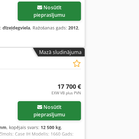
Nosūtīt
pieprasījumu
s:
dīzeļdegviela
, Ražošanas gads:
2012
,
Mazā sludinājuma
17 700 €
EXW VB plus PVN
Nosūtīt
pieprasījumu
 mm
, kopējais svars:
12 500 kg
,
 Zīmols: Case IH Modelis: 1660 Gads: