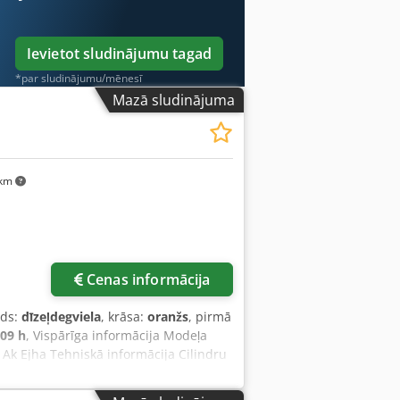
Ievietot sludinājumu tagad
*par sludinājumu/mēnesī
Mazā sludinājuma
 km
Cenas informācija
ids:
dīzeļdegviela
, krāsa:
oranžs
, pirmā
109 h
, Vispārīga informācija Modeļa
k Ejha Tehniskā informācija Cilindru
E marķējums: jā Stāvoklis Tehniskais
a Cena: pēc pieprasījuma Garantija