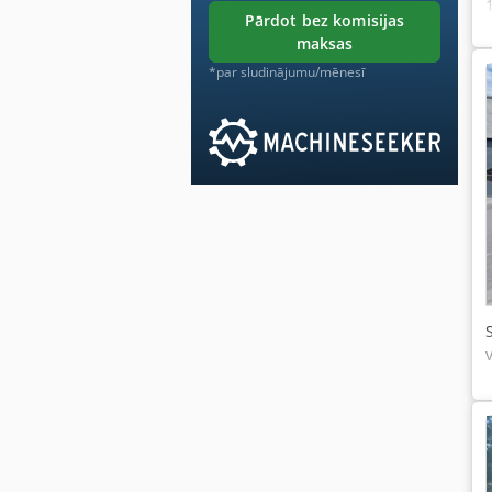
pārdot bez komisijas
maksas
*par sludinājumu/mēnesī