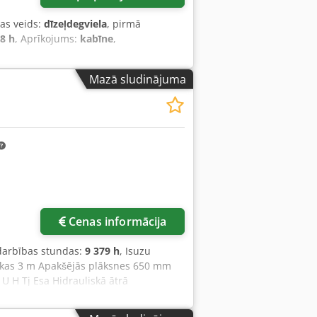
las veids:
dīzeļdegviela
, pirmā
8 h
, Aprīkojums:
kabīne
,
Mazā sludinājuma
Cenas informācija
 darbības stundas:
9 379 h
, Isuzu
Rokas 3 m Apakšējās plāksnes 650 mm
 U H Tj Esa Hidrauliskā ātrā
55 m³ SAE Transportēšanas svars: 69 t
iem) Transportēšanas augstums: 4,37 m