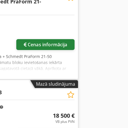
edt PraForm 21-
Cenas informācija
ta + Schmedt PraForm 21-50
āmatu bloku ievietošanas iekārta
sagatavotā cietajā vākā. Aprīkota ar
ormāts: Bloka augstums: 80 – 450 mm
: 2 – 80 mm Ražīgums: apm. 200 – 300
Mazā sludinājuma
1-50 presēšanas iekārta Grāmatu prese
3
 stāvoklī, gatava darbam ražošanā.
kg Jauda: 230V + saspiests gaiss. Cena
18 500 €
VB plus PVN