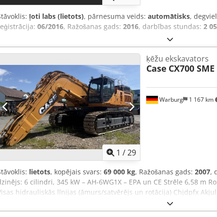
Stāvoklis:
ļoti labs (lietots)
, pārnesuma veids:
automātisks
, degvie
reģistrācija:
06/2016
, Ražošanas gads:
2016
, darbības stundas:
2 05
ķēžu ekskavators
Case
CX700 SME
Warburg
1 167 km
1
/
29
Stāvoklis:
lietots
, kopējais svars:
69 000 kg
, Ražošanas gads:
2007
,
dzinējs: 6 cilindri, 345 kW – AH-6WG1X – EPA un CE Strēle 6,58 m 
Visas hidrauliskās līnijas (āmurs/satvērējs un rotācija) Chjdpfx Akjul
savienotāja: OIL Quick OQ90 vai Lehnhoff HS80 Rakšanas kauss – 4,
Transportēšanas platums: 3,93 m Darba platums (4,14 m ar kāpnīt