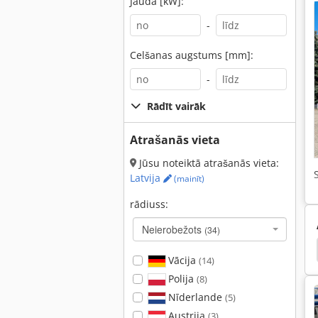
Jauda [kW]:
-
Celšanas augstums [mm]:
-
Rādīt vairāk
Atrašanās vieta
Jūsu noteiktā atrašanās vieta:
Latvija
(mainīt)
rādiuss:
Neierobežots
(34)
portieru
Ķēžu Diskā
Cukurbiešu Ekskavatori
Vācija
(14)
Polija
(8)
Nīderlande
(5)
Austrija
(3)