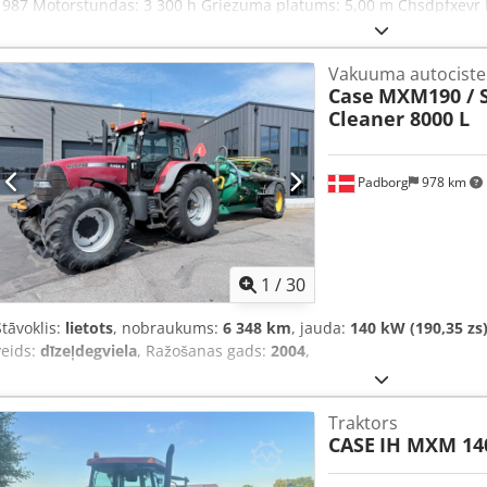
1987 Motorstundas: 3 300 h Griezuma platums: 5,00 m Chsdpfxevr 
smalcinātājs, salmu izkliedētājs
Vakuuma autociste
Case
MXM190 / 
Cleaner 8000 L
Padborg
978 km
1
/
30
Stāvoklis:
lietots
, nobraukums:
6 348 km
, jauda:
140 kW (190,35 zs
veids:
dīzeļdegviela
, Ražošanas gads:
2004
,
Traktors
CASE
IH MXM 14