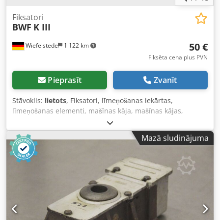
Fiksatori
BWF
K III
50 €
Wiefelstede
1 122 km
Fiksēta cena plus PVN
Pieprasīt
Zvanīt
Stāvoklis:
lietots
, Fiksatori, līmeņošanas iekārtas,
līmeņošanas elementi, mašīnas kāja, mašīnas kājas,
līmeņošanas apavi, mašīnas pamats, līmeņošanas apavs,
ķīļapavs, mašīnas balsts, līmeņošanas kāja -Nodošana:
Mazā sludinājuma
esošajā stāvoklī, kā apskatīts -Piemērots: darbgaldos un
iekārtām Dodpfx Apjd N D Dietjkr -Cena: par vienību -
Skaits: 8 gabali -Izmēri: 240/140/H220 mm / 245/140/H100 1
gabals -Svars: 10,8 kg/gab.