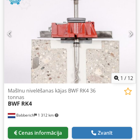
1
/
12
Mašīnu nivelēšanas kājas BWF RK4 36
tonnas
BWF
RK4
Babberich
1 312 km
Cenas informācija
Zvanīt