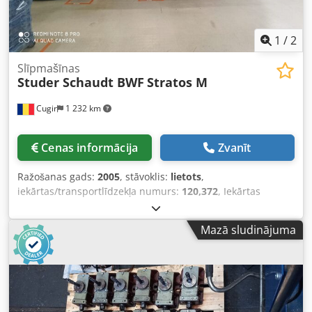
1
/
2
Slīpmašīnas
Studer Schaudt BWF
Stratos M
Cugir
1 232 km
Cenas informācija
Zvanīt
Ražošanas gads:
2005
, stāvoklis:
lietots
,
iekārtas/transportlīdzekļa numurs:
120,372
, Iekārtas
pārdošana būs pieejama, sākot no 2027. gada marta, jo
šobrīd tās vēl joprojām tiek izmantotas ražošanas procesā.
Mazā sludinājuma
Lūdzu, norādiet savu cenu piedāvājumu. Cena bez
iepakojuma un transportēšanas; apmaksa avansā. Ja jūs
interesē šī iekārta, jums ir jāiesniedz cenas piedāvājums.
Iekārtas nodošana notiks mūsu atrašanās vietā. Piegādes
noteikumi: EXW Cugir, Rumānija. Pircējs var piedalīties
iekārtas demontāžā. Par iekārtas transportēšanu atbildīgs