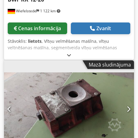
Wiefelstede
1 122 km
Cenas informācija
Zvanīt
Stāvoklis:
lietots
, Vītņu velmēšanas mašīna, vītņu
veltnēšanas mašīna, segmentveida vītņu velmēšanas
mašīna, aukstās deformācijas mašīna, vītņu veltnis, veltnis
-Ražotājs: BWF, vītņu veltnis -Tips: RK 12-20 -Vītņu veltņi:
Mazā sludinājuma
M24 x 1,5 Dkjdpfx Aou Tyvhsptjr -Izmēri: Ø 120 x 180 mm -
Svars: 5,6 kg