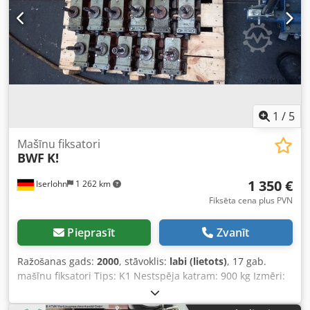
pircējs. Mēs organizējam tikai iekārtas iekraušanu
piekabē/kravas automašīnā ar iekrāvēju vai celtni.
Dedpfxeza T Ite Aptekr Iekārtas pārdošana būs pieejama,
sākot no 2027. gada marta, jo šobrīd tās vēl joprojām tiek
izmantotas ražošanas procesā.
1
/
5
Mašīnu fiksatori
BWF
K!
1 350 €
Iserlohn
1 262 km
Fiksēta cena plus PVN
Pieprasīt
Zvanīt
Ražošanas gads:
2000
, stāvoklis:
labi (lietots)
, 17 gab.
mašīnu fiksatori Tips: K1 Nestspēja katram: 900 kg Izmēri:
garums 200 mm, platums 100 mm, augstums ar U-veida
paplāksni 80 mm Dedpfxjm Tr Hte Aptskr Vītne: M16 Labā