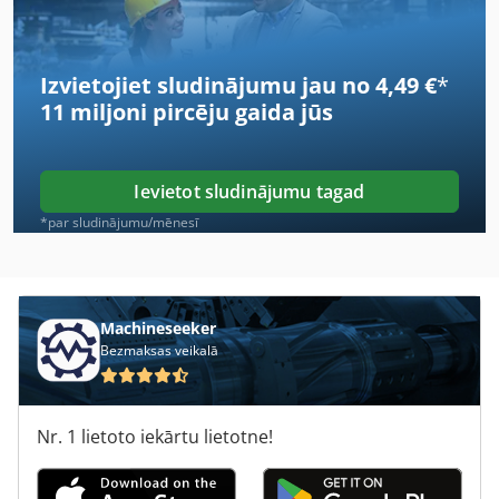
Hermle Uwf 1202 H
Izvietojiet sludinājumu jau no 4,49 €
*
Hermle Uwf 802 M
11 miljoni pircēju
gaida jūs
Hermle Uwf 851
Hermle Uwf 900
Ievietot sludinājumu tagad
Hermle Uwf 902 H
*par sludinājumu/mēnesī
Index B 60
Index Ms40-6
Machineseeker
Bezmaksas veikalā
Kunzmann Wf4 3
Mikron Wf 3 Sa
Nr. 1 lietoto iekārtu lietotne!
Scm Si 15 Wf
Soyer Bmk 10