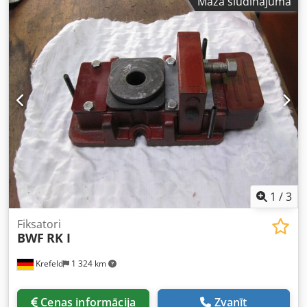
Mazā sludinājuma
Informācija šajā lapā ir sniegta pēc mūsu labākās
saprašanas un iespēju robežās iegūta arī no ražotāja.
Informācija ir sniegta ar labiem nodomiem, taču tās
precizitāti nevar garantēt. Tādēļ tā nav juridiski saistoša
pārstāvība vai līguma noteikums. Iesakām pārbaudīt visus
būtiskos datus.
1
/
3
Fiksatori
BWF
RK I
Krefeld
1 324 km
Cenas informācija
Zvanīt