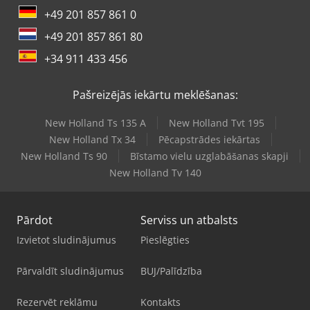
+49 201 857 861 0
+49 201 857 861 80
+34 911 433 456
Pašreizējās iekārtu meklēšanas:
New Holland Ts 135 A
New Holland Tvt 195
New Holland Tx 34
Pēcapstrādes iekārtas
New Holland Ts 90
Bīstamo vielu uzglabāšanas skapji
New Holland Tv 140
Pārdot
Serviss un atbalsts
Izvietot sludinājumus
Pieslēgties
Pārvaldīt sludinājumus
BUJ/Palīdzība
Rezervēt reklāmu
Kontakts