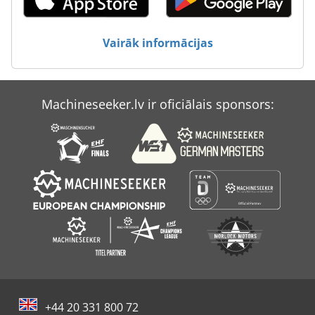
Swm Mašīna
Vairāk informācijas
Wafios Bm 30
Wedi
Machineseeker.lv ir oficiālais sponsors:
Wf
Wmw Bt 2
+44 20 331 800 72