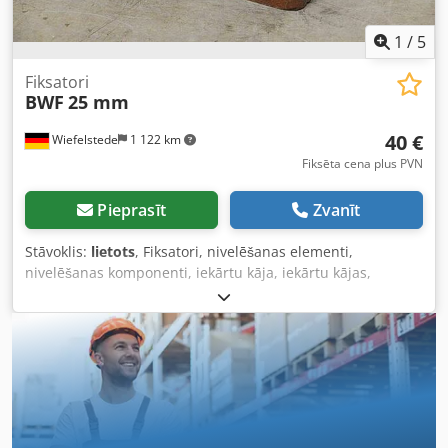
1
/
5
Fiksatori
BWF
25 mm
40 €
Wiefelstede
1 122 km
Fiksēta cena plus PVN
Pieprasīt
Zvanīt
Stāvoklis:
lietots
, Fiksatori, nivelēšanas elementi,
nivelēšanas komponenti, iekārtu kāja, iekārtu kājas,
nivelēšanas apavi, iekārtas pamats, nivelēšanas apavs,
ķīļveida apavs, iekārtas balsts, nivelēšanas kāja. -
Pārvietošana: pašreizējā stāvoklī, kā apskatīts -Stāvoklis: kā
redzams attēlos (augšējā plāksne trūkst) Dkodpfsd N D
Dhjx Aptsr -Paredzēts: darbgaldos un iekārtām -Iekšējais
balsts: 25 mm -Cena: par gabalu -Daudzums: 14 gab. -
Izmēri: 200/120/H63 mm -Svars: 4,8 kg