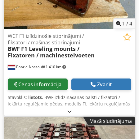
1
/
4
WCF F1 izlīdzinošie stiprinājumi /
fiksatori / mašīnas stiprinājumi
BWF
F1 Leveling mounts /
Fixatoren / machinestelvoeten
Baarle-Nassau
1 410 km
Cenas informācija
Zvanīt
Stāvoklis:
lietots
, BWF izlīdzināšanas balsti / fiksatori /
iekārtu regulējamie pēdas, modelis FI. Iekārtu regulējamās
pēdas. Izmēri (garums x platums): 170 x 105 mm.
Minimālais augstums: 83 mm. Maksimālais augstums: 86
Mazā sludinājuma
mm. Atvere regulējamajā pėdā: 20 mm. Atslēgas izmērs
regulēšanai: 22 mm. Gabalu skaits: 9. Cena par gabalu, bet
visi 9 gabali ir jāpērk kopā: pēc pieprasījuma. Piegādes