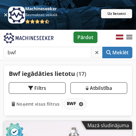
Machineseeker
Uz lietotni
Bezmaksas veikalā
Pārdot
Meklēt
Bwf iegādāties lietotu
(17)
Filtrs
Atbilstība
BWF
Noņemt visus filtrus
Mazā sludinājuma