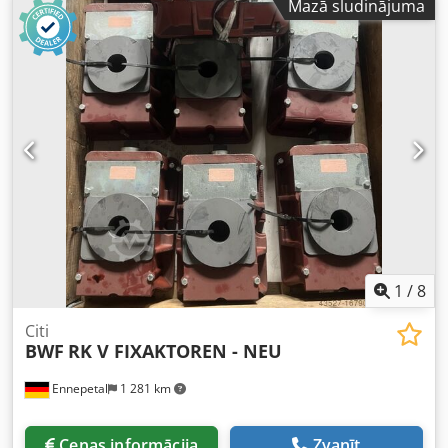
Mazā sludinājuma
stāvoklī.
1
/
8
Citi
BWF
RK V FIXAKTOREN - NEU
Ennepetal
1 281 km
Cenas informācija
Zvanīt