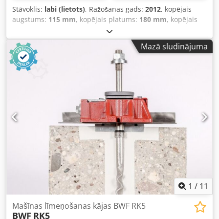
Stāvoklis:
labi (lietots)
, Ražošanas gads:
2012
, kopējais
augstums:
115 mm
, kopējais platums:
180 mm
, kopējais
garums:
275 mm
, Mašīnu izlīdzinošās pēdas BWF RK4, 36
tonnas Garums: 275 mm Platums: 180 mm Augstums:
Mazā sludinājuma
115 mm Lūdzu, ņemiet vērā: šajā lapā sniegtā informācija
ir apkopota, pamatojoties uz mūsu vislabākajām
zināšanām un sirdsapziņu, un, cik vien tas bija iespējams,
iegūta no ražotāja. Informācija tiek sniegta labā ticībā, taču
tās precizitāte nevar tikt garantēta. Attiecīgi tā nevar tikt
uzskatīta par juridisku pamatojumu vai līguma
noteikumiem. Mēs iesakām pārbaudīt visus svarīgos
aspektus. Dsdpszqn Stsfx Aptskr
1
/
11
Mašīnas līmeņošanas kājas BWF RK5
BWF
RK5