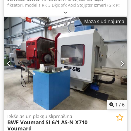
Shuttle XP" un "XPlus" sistēmās. "Machinehandel De
fiksatori, modelis RK 3 Dkjdpfx Aoxl Stdjptsr Izmēri (G x P):
Leeuw BV" Oordeelsestraat 7 b 5111 PA Baarle-Nassau
240 x 150 mm Minimālais augstums: 95 mm Maksimālais
Nīderlande Tālr.: GSM Antoine: Mājaslapa: E-pasts: info@
augstums: 101 mm Regulācijas diapazons: 6 mm Caurums
Mazā sludinājuma
kājā: Ø 25 mm Uzgriežņa atslēga regulēšanai: slw 22 mm
Svars: 11,1 kg Pieļaujamā maksimālā slodze: 24 000 kg
Ieteicamais iekārtas pašsvars: 4 000 kg Pieejamais
daudzums: 41 Cena: pēc pieprasījuma, rakstot e-pastu
Piegādes nosacījumi Piegādes laiks: no noliktavas, kamēr
prece ir pieejama Piegāde: no Baarle-Nassau Apmaksa:
pasūtīšanas brīdī Cenas: neto, par vienību, bez PVN
Machinehandel De Leeuw BV ir specializējies lietotu
paternostera sistēmu tirdzniecībā, tai skaitā no Kardex,
Hanel/Haenel, Electrolux, Bertello, Megamat, Lista,
Denocard un automātiskām uzglabāšanas sistēmām kā,
piemēram, Kardex Shuttle XP un XPlus sistēmas.
Machinehandel De Leeuw BV Oordeelsestraat 7 – b 5111
PA Baarle-Nassau Nīderlande
1
/
6
Iekšējās un plakņu slīpmašīna
BWF Voumard
SI 6/1 AS-N X710
Voumard