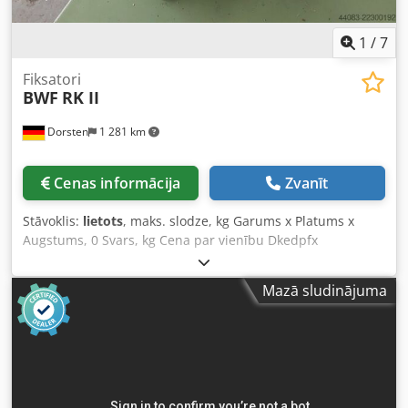
1
/
7
Fiksatori
BWF
RK II
Dorsten
1 281 km
Cenas informācija
Zvanīt
Stāvoklis:
lietots
, maks. slodze, kg Garums x Platums x
Augstums, 0 Svars, kg Cena par vienību Dkedpfx
Aszkvvajptor Tehniskie dati ir ražotāja vai ekspluatētāja
norādīti dati, un tāpēc tie mums nav saistoši. Mēs paturam
Mazā sludinājuma
tiesības veikt starptirdzniecību; spēkā ir tikai mūsu biznesa
un pārdošanas noteikumi. Par mums vairāk nekā 400 pašu
iekārtu noliktavā. Tehniskie dati ir ražotāja vai
ekspluatētāja norādīti dati, un tāpēc tie mums nav saistoši.
Mēs paturam tiesības veikt starptirdzniecību; spēkā ir tikai
mūsu biznesa un pārdošanas noteikumi. Par mums vairāk