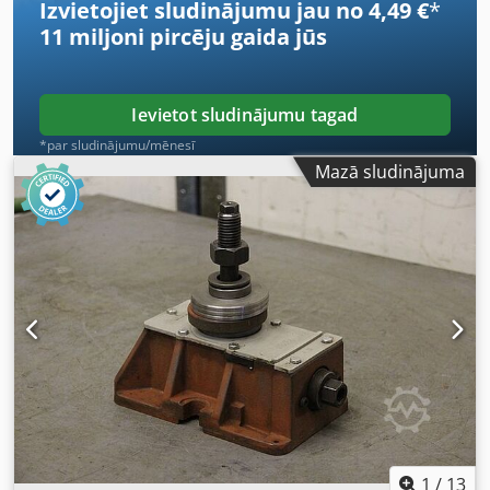
Izvietojiet sludinājumu jau no 4,49 €
*
11 miljoni pircēju
gaida jūs
Ievietot sludinājumu tagad
*par sludinājumu/mēnesī
Mazā sludinājuma
1
/
13