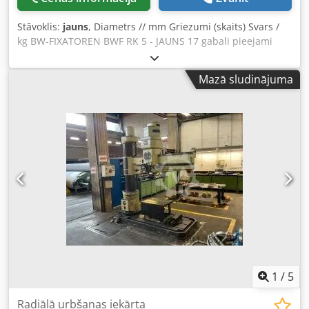
Stāvoklis:
jauns
, Diametrs // mm Griezumi (skaits) Svars /
kg BW-FIXATOREN BWF RK 5 - JAUNS 17 gabali pieejami
uzreiz Dkjdpeuap Ugefx Aptjr Cena par gabalu: 300,00 € +
PVN Stāvoklis: JAUNS Komplektā ietilpst: 1x BWF RK V
Mazā sludinājuma
fiksators
1
/
5
Radiālā urbšanas iekārta