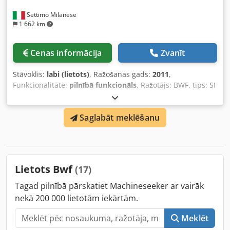
Settimo Milanese
1 662 km
Cenas informācija
Zvanīt
Stāvoklis:
labi (lietots)
, Ražošanas gads:
2011
,
Funkcionalitāte:
pilnībā funkcionāls
, Ražotājs: BWF, tips: SI
6/1 AS-N X710, sērijas nr. 1114, vadība, ražotājs Siemens,
tips 840 Dsl, apstrādes diametrs Ø 40-400 mm, apstrādes
Saglabāt meklēšanu
dziļums 710 mm, sagataves diametrs Ø 500-600 mm,
maksimālais sagataves garums 1 000 mm, WSTK galva
grozāma -5/+30°, lentes filtrācijas sistēma, eļļas miglas
filtrs, ražotājs Unifil, modernizēta 2011. gadā. Dedpfxoyfii
Dj Aptjkr
Lietots Bwf
(17)
Tagad pilnībā pārskatiet Machineseeker ar vairāk
nekā 200 000 lietotām iekārtām.
Meklēt