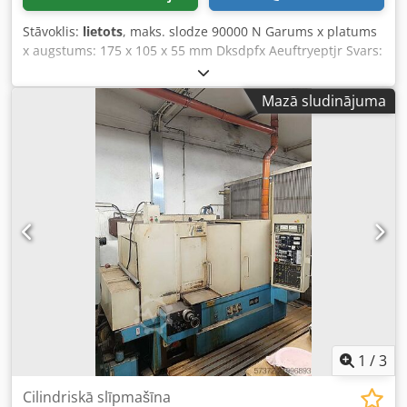
Stāvoklis:
lietots
, maks. slodze 90000 N Garums x platums
x augstums: 175 x 105 x 55 mm Dksdpfx Aeuftryeptjr Svars:
4 kg Skrūves diametrs: 17 mm 14 gabali noliktavā, bez
vītnes skrūves, cena par gabalu: 40 €
Mazā sludinājuma
1
/
3
Cilindriskā slīpmašīna