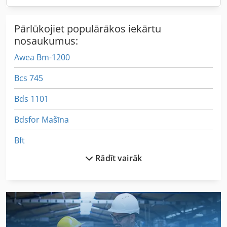
Pārlūkojiet populārākos iekārtu
nosaukumus:
Awea Bm-1200
Bcs 745
Bds 1101
Bdsfor Mašīna
Bft
Rādīt vairāk
Bihler Rm 35
Dwp 10
Hbm 480
Hermle Uwf 1202