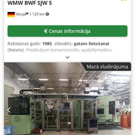
WMW BWF
SJW 5
Vācija
1 120 km
Cenas informācija
Ražošanas gads:
1985
, stāvoklis:
gatavs lietošanai
(lietots)
, Piedāvājam konvencionālu apaļslīpmašīnu.
Uzstādījumi: ZRO 40,10, aizsardzības klase: IP54/IP32,
vadība: Erfurt electronic. Aprīkota ar integrētu vadības
Mazā sludinājuma
skapi, detaļu padevi, atsevišķu vadības pulti, dzesēšanas
sistēmu. Svars: apmēram 380 kg, kopējie izmēri X/Y/Z:
apm. 2500 mm / 1800 mm / 2000 mm. Apskate iespējama
pēc vienošanās. Dsdpfx Aey Ulm Ssptjkr