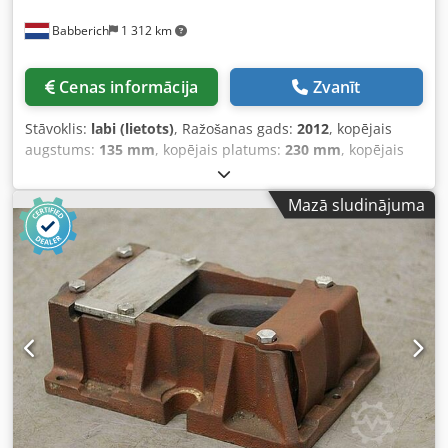
Babberich
1 312 km
Cenas informācija
Zvanīt
Stāvoklis:
labi (lietots)
, Ražošanas gads:
2012
, kopējais
augstums:
135 mm
, kopējais platums:
230 mm
, kopējais
garums:
345 mm
, kopējais svars:
30 kg
, BWF – RK5 IERĪCES
ID: 9762 Dksdpfx Aozqm Ndoptor Ražotājs: BWF Tips: RK5
Mazā sludinājuma
Izgatavošanas gads: 2012 Garums: 345 mm Platums: 230
mm Augstums: 135 mm Svars: 30 kg Lūdzu, ņemiet vērā:
informācija šajā lapā ir iegūta, cik vien iespējams, no
ražotāja un sniegta, pamatojoties uz mūsu labākajām
zināšanām un pārliecību. Informācija tiek sniegta labā
ticībā, taču tās precizitāte nevar tikt garantēta. Attiecīgi tā
nepārstāv nekādus nosacījumus vai līgumus. Mēs iesakām
pārbaudīt visus svarīgos datus.