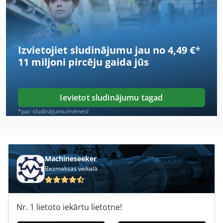
Hermle C 400
Index B400
Izvietojiet sludinājumu jau no 4,49 €
*
Index C100
11 miljoni pircēju
gaida jūs
Index C200
Index C29
Ievietot sludinājumu tagad
Index R200
*par sludinājumu/mēnesī
Kmt
Knuth
Machineseeker
Bezmaksas veikalā
Matsuura Mam72-35V
Metallkraft Lms 400
Nr. 1 lietoto iekārtu lietotne!
Metallkraft Tbs 2001-12