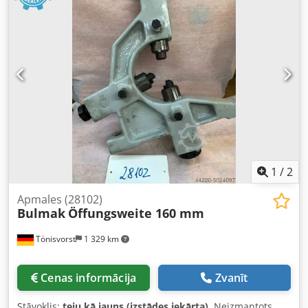
1
/
2
Apmales (28102)
Bulmak
Öffungsweite 160 mm
Tönisvorst
1 329 km
Cenas informācija
Zvanīt
Stāvoklis:
teju kā jauns (izstādes iekārta)
, Neizmantots