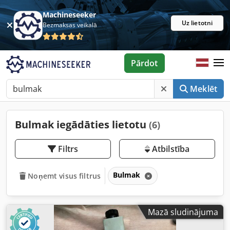
Machineseeker
Uz lietotni
Bezmaksas veikalā
Pārdot
Meklēt
Bulmak iegādāties lietotu
(6)
Filtrs
Atbilstība
Bulmak
Noņemt visus filtrus
Mazā sludinājuma