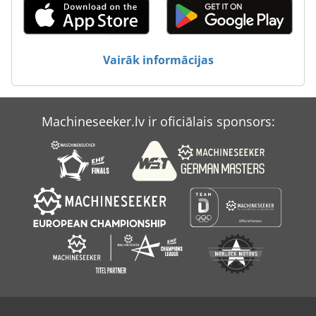
Mtcut
Mte
Vairāk informācijas
Okuma Mb-4000H
Okuma Mcr-A5Cii
Machineseeker.lv ir oficiālais sponsors:
Okuma Multus B400
Okuma Multus U4000