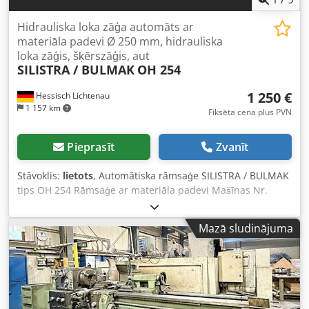
Hidrauliska loka zāģa automāts ar
materiāla padevi Ø 250 mm, hidrauliska
loka zāģis, šķērszāģis, aut
SILISTRA / BULMAK
OH 254
1 250 €
Hessisch Lichtenau
1 157 km
Fiksēta cena plus PVN
Pieprasīt
Zvanīt
Stāvoklis:
lietots
, Automātiska rāmsaģe SILISTRA / BULMAK
tips OH 254 Rāmsaģe ar materiāla padevi Mašīnas Nr.
862919 Ražošanas gads: 1986 Zāģēšanas diapazons - apaļš
Ø 250 mm Zāģēšanas diapazons - kvadrāts 250 x 250 mm
Mazā sludinājuma
Griešanas ātrums 40 - 50 - 63 - 80 - 100 - 125 dubļi/min.
Zāģa asmens garums 450 mm Motora jauda 1,5 un 2,2 kW,
pārslēdzams polu skaits Tīkla pieslēgums 380 volti, 50 Hz
Dwedpfjwb Hxvex Alaja - Lineārs griezuma automāts tikai
90° griezumiem - Zāģēšanas motors ar 2 ātrumiem un 3
ķīļsiksnu pakāpēm - Rāmsaģes rāmis ar hidraulisku