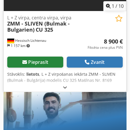
1
/
10
L + Z virpa, centra virpa, virpa
ZMM - SLIVEN (Bulmak -
Bulgarien)
CU 325
8 900 €
Hessisch Lichtenau
1 157 km
Fiksēta cena plus PVN
Pieprasīt
Zvanīt
Stāvoklis:
lietots
, L + Z virpošanas iekārta ZMM - SLIVEN
(Bulmak - Bulgārija) modelis CU 325 Mašīnas Nr. 8169
Izgatavošanas gads 2002 Centru attālums: 1000 mm Virs
gultas apstrādes diametrs: 320 mm Centra augstums virs
gultas: 160 mm Virs suportu apstrādes diametrs: 190 mm
Centra augstums virs suportu: 95 mm Vārpstas caurums:
32 mm Vārpstas apgriezieni (pa labi): 85 - 2000 apgr./min,
12 pakāpes Vārpstas apgriezieni (pa kreisi): 130 - 1300
apgr./min, 6 pakāpes Barošana: garenvirziena un
šķērsvirziena Patrona atloks: īsais konuss DIN 55027 gr. 5