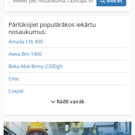
Meklēt
Pārlūkojiet populārākos iekārtu
nosaukumus:
Amada Ctb 400
Awea Bm-1400
Beka-Mak Bmsy-230Dgh
Cme
Csepel
Rādīt vairāk
Gildemeister Ctx 200
Hardinge
Hermle