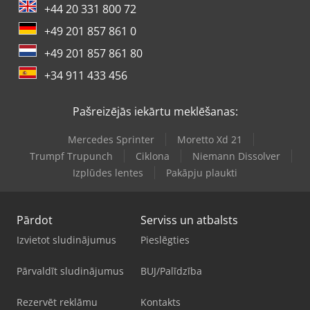
+44 20 331 800 72
+49 201 857 861 0
+49 201 857 861 80
+34 911 433 456
Pašreizējās iekārtu meklēšanas:
Mercedes Sprinter
Moretto Xd 21
Trumpf Trupunch
Ciklona
Niemann Dissolver
Izplūdes lentes
Pakāpju plaukti
Pārdot
Serviss un atbalsts
Izvietot sludinājumus
Pieslēgties
Pārvaldīt sludinājumus
BUJ/Palīdzība
Rezervēt reklāmu
Kontakts