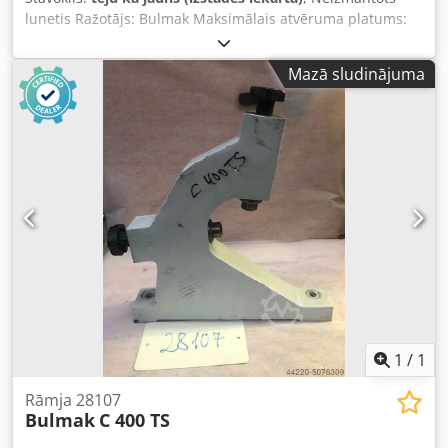
lunetis Ražotājs: Bulmak Maksimālais atvēruma platums:
160 mm Augstums no stiprinājuma virsmas līdz vārpstas
centram: 170 mm Stiprinājuma atveru attālums: 360 mm
Mazā sludinājuma
Stiprinājuma virsma: 410 x 70 mm Kopējais augstums: 490
mm Dsdpfx Aljf Hmnboaswa Dziļums: 460 mm Svars: 26 kg
1
/
1
Rāmja 28107
Bulmak
C 400 TS