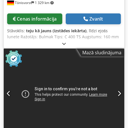
Tönisvorst
1 329 km
Cenas informācija
Zvanīt
Stāvoklis:
teju kā jauns (izstādes iekārta)
, līdzi ejošs
lunete Ražotājs: Bulmak Tips: C 400 TS Augstums: 160 mm
Dwsdpsf I Smzofx Alasa Augstums no uzstādīšanas virsmas
līdz lunetes centram: 160 mm Maksimālais vārpstas
Mazā sludinājuma
diametrs: 110 mm Svars: 14 kg