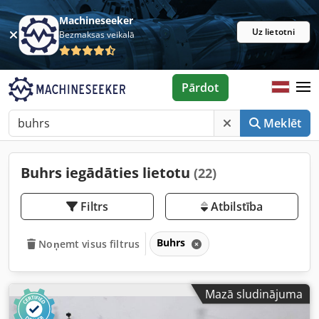
Machineseeker
Uz lietotni
Bezmaksas veikalā
Pārdot
Meklēt
Buhrs iegādāties lietotu
(22)
Filtrs
Atbilstība
Buhrs
Noņemt visus filtrus
Mazā sludinājuma