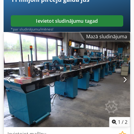
Ievietot sludinājumu tagad
*par sludinājumu/mēnesī
Mazā sludinājuma
1
/
2
Ievietojot mašīnu