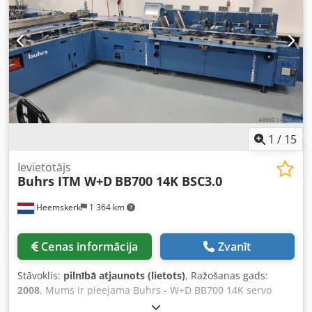
Konfigurācija: - 6 staciju bāze - 5 x RF2 rotācijas padevēji
Dwjdpfx Aleq Ec Efsxea - Izņemšanas nodalījums -
Novietošanas konveijers Vēlaties šo mašīnu apskatīt? Nav
problēmu, droši apmeklējiet mūs!
1
/
15
Ievietotājs
Buhrs ITM W+D
BB700 14K BSC3.0
Heemskerk
1 364 km
Cenas informācija
Zvanīt
Stāvoklis:
pilnībā atjaunots (lietots)
, Ražošanas gads:
2008
, Mums ir pieejama Buhrs - W+D BB700 14K servo
aplokšņu ielikšanas iekārta. Iekārta ir labā stāvoklī un