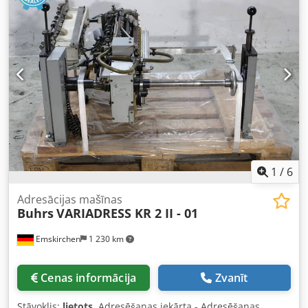
1
/
6
Adresācijas mašīnas
Buhrs
VARIADRESS KR 2 II - 01
Emskirchen
1 230 km
Cenas informācija
Zvanīt
Stāvoklis:
lietots
, Adresēšanas iekārta - Adresēšanas