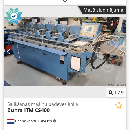
versijām AT25 rotācijas padevēja 8K un 10K versijām
Mazā sludinājuma
Dwodjtuk Rbopfx Alxsa Sazinieties ar mums un informējiet,
kas Jums nepieciešams. Mums noteikti būs pareizais
risinājums!
1
/
9
Salikšanas mašīnu padeves līnija
Buhrs ITM
CS400
Heemskerk
1 364 km