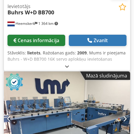
Ievietotājs
Buhrs W+D
BB700
Heemskerk
1 364 km
Cenas informācija
Zvanīt
Stāvoklis:
lietots
, Ražošanas gads:
2009
, Mums ir pieejama
Buhrs - W+D BB700 16K servo aplokšņu ievietošanas
mašīna. Iekārta ir labā stāvoklī un aprīkota ar BSC 3.0
programmatūru, kas ir viena no jaunākajām ražotāja W+D
Mazā sludinājuma
programmatūras platformām. Iekārta pie mums tikko
ieradusies, taču vēl neesam sākuši tās apkopi. Tādēļ šī
mašīna šobrīd ir pieejama esošajā stāvoklī, taču, uzsākot
un pabeidzot visus nepieciešamos apkopes darbus, tā būs
pilnībā sagatavota demonstrācijai! Dwjdpfx Alswmmh
Iexea Citi padevēji un kameras iespējami pēc izvēles! Gads:
2009 Konfigurācija: - 8 staciju bāze - 5x RF2 rotējošie
padevēji - 1x vakuuma/frikcijas padevējs - Izreģistrācijas
nodalījums - Autoloader aplokšņu stacija - Konveijeru lente