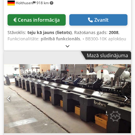
Holthusen
918 km
Cenas informācija
Zvanīt
Stāvoklis:
teju kā jauns (lietots)
, Ražošanas gads:
2008
,
Funkcionalitāte:
pilnībā funkcionāls
, • BB300-10K aplokšņu
ievietošanas modulis “pa labi” ar BSC 2.0 vadības paneli
Dedpfxjzh Er Ee Alxewa • Ievades modulis ar 6 padeves
Mazā sludinājuma
pozīcijām “pa labi” • 4x AT25 rotācijas padevēji (pozīcijās 1
– 4) • 1x HF3 hibrīdpadevējs (pozīcijā 6) • 1x brīva padeves
vieta ar drošības pārsegu • Gara ķēdes novirzīšanas
sistēma • 15” vadības panelis • Keiper novietnes lente 1,5
m • Sagatavots nolasīšanai līdz 6 pozīcijām • Vakuuma
noslēgšanas posms ar integrētu atgrūšanas nodalījumu •
1x apgriešanas lente • 1x automātiska aplokšņu padeves
sistēma • D/V spiediena/vakuumsūknis ar skaņas izolāciju -
Ar Müller kanālu, kas sastāv no: • 6798 autokrāvēja moduļa
• 6686 vienlapas padevēja – 26 000 lapas/stundā •
6896/6815 nodošanas moduļa ar stop funksiju • 6826/6822
dubultkabatu locīšanas modulis ar 2x augšējiem kabatām
ar stop funkciju • 6786 standarta uzkrāšanas nodalījuma