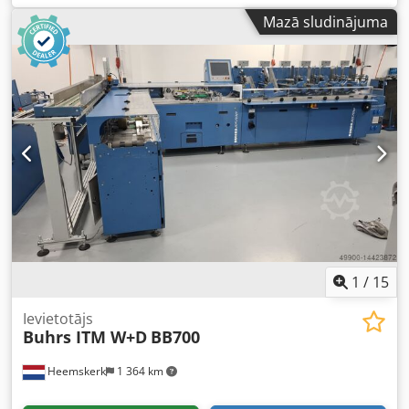
aprīkota ar BSC 3.0 programmatūru. BSC 3.0 ir jaunākā
Mazā sludinājuma
programmatūras platforma no ražotāja W+D. Iekārta ir
gatava demonstrācijai! Citi padevēji un kameras – pieejami
pēc izvēles! Izgatavošanas gads: 2008 Konfigurācija: - 6
staciju bāze - 4x RF2 rotācijas padevēji - 1x vakuuma-
berzes padevējs - Izvadīšanas kabata - Aplokšņu autofeed
stacija - Novietojuma lente Papildus iespējams: - Citi
padevēji Aplokšņu izmēri: - min. 105 × 162 mm C6/DL -
max. 250 × 353 mm B4 Dedpfx Aljq Eg Hnoxjwa Ielikņa
izmēri: - min. 80 × 105 mm A6 - max. 229 × 324 mm C4
Produkta biezums: - līdz 3 mm ar rotācijas padevēju - līdz
15 mm ar vakuuma/berzes padevēju - 80 gsm 14 000 ciklu
stundā
1
/
15
Ievietotājs
Buhrs ITM W+D
BB700
Heemskerk
1 364 km