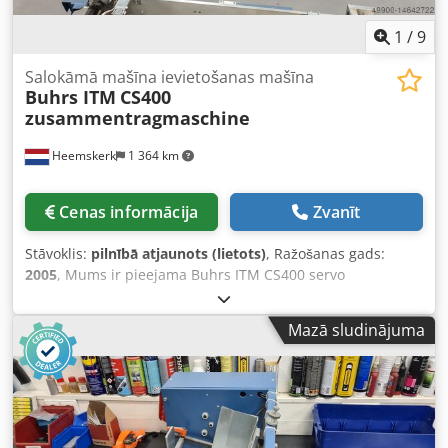
1
/
9
Salokāmā mašīna ievietošanas mašīna
Buhrs ITM
CS400
zusammentragmaschine
Heemskerk
1 364 km
Cenas informācija
Zvanīt
Stāvoklis:
pilnībā atjaunots (lietots)
, Ražošanas gads:
2005
, Mums ir pieejama Buhrs ITM CS400 servo
savācējgājiens. Jūsu iekārta par īsu? Ar šo līniju jūs uzreiz
iegūstat 6 papildu padevējus! Dwedpfx Asq T Nvcelxoa
Mazā sludinājuma
Izgatavošanas gads: 2005, lietota maz. Tomēr mēs
pārdodam šo savācējgājienu pēc pilnīgas apkopas un
varam to aprīkot ar padevējiem. Pieejami gan rotācijas, gan
berzes padevēji.