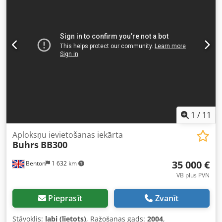
sistēma (max. 13 000 ciklu/h) Ražošanas gads: 2013
KONFIGURĀCIJA 1 Buhrs 1000 galvenais padevējs, tipa
slīdošais padevējs 1 Buhrs 1000 master pamatstacija 4
Buhrs 1000 rotācijas padevēji 1 Buhrs 1000 modulis plēves
iepakošanai ar dubultas darbības blīvējumu, maksimāli 13
000 ciklu/h
1
/
11
Aploksņu ievietošanas iekārta
Buhrs
BB300
35 000 €
Benton
1 632 km
VB plus PVN
Pieprasīt
Zvanīt
Stāvoklis:
labi (lietots)
, Ražošanas gads:
2004
,