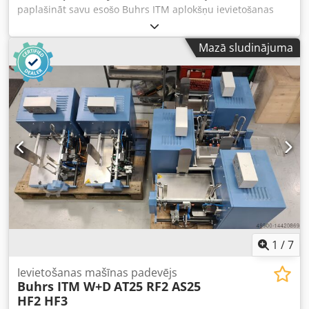
paplašināt savu esošo Buhrs ITM aplokšņu ievietošanas
sistēmu? Tas ir iespējams – mums ir pieejami visi moduļi!
Mēs piedāvājam visdažādākos oriģinālos moduļus, kurus
Mazā sludinājuma
var uzstādīt sākumā, meistara bāzes sadaļā vai beigās jūsu
Buhrs ITM (W+D) aplokšņu ievietošanas sistēmā. To skaitā:
- Mueller Apparatebau atsevišķu lapu kanāli
ievilkšanai/lasīšanai/savākšanai/lokšanai A4 dokumentiem
(transakcionālais kanāls) - Mueller Apparatebau griešanas
mašīnas nepārtrauktas papīra apstrādei, pārveidojot uz
atsevišķām lapām ievilkšanai/lasīšanai/savākšanai/lokšanai
A4 dokumentiem (transakcionālais kanāls) Dwodpot Akt
Dofx Alxsa - Buhrs ITM reversās lentes moduļi - Buhrs ITM
izlīdzināšanas galda moduļi - Buhrs ITM pasts galda
moduļi - Buhrs ITM padevēji – rotācijas, berzes un
stumšanas padevēji Paplašiniet un iegūstiet vairāk
ražošanas iespēju ar savu Buhrs ITM BB300, BB600 vai
BB700... jā, tas ir iespējams!
1
/
7
Ievietošanas mašīnas padevējs
Buhrs ITM W+D
AT25 RF2 AS25
HF2 HF3