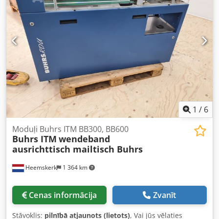
(maks. 13 000 gab./h) Ražošanas gads: 2001
KONFIGURĀCIJA 1 Buhrs 1500 galvenais padevējs, virzītāja
tipa 1 Buhrs 1500 master pamata stacija 4 Buhrs 1500
rotācijas padevēji 1 Buhrs 1500 modulis plēves
iesaiņošanai Dwjdpjx Agk Sjfx Alxea Izvades lente Iekārtu
var apskatīt pilnā ražošanas darba kārtībā.
1
/
6
Moduļi Buhrs ITM BB300, BB600
Buhrs ITM
wendeband
ausrichttisch mailtisch Buhrs
Heemskerk
1 364 km
Cenas informācija
Zvanīt
Stāvoklis:
pilnībā atjaunots (lietots)
, Vai jūs vēlaties