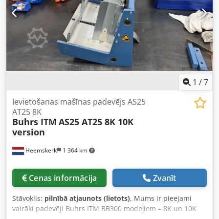
1
/
7
Ievietošanas mašīnas padevējs AS25
AT25 8K
Buhrs ITM
AS25 AT25 8K 10K
version
Heemskerk
1 364 km
Cenas informācija
Zvanīt
Stāvoklis:
pilnībā atjaunots (lietots)
, Mums ir pieejami
vairāki padevēji Buhrs ITM BB300 modeļiem – 8K un 10K
versijām. AS25 virzāmā padevēja sistēmas 8K un 10K