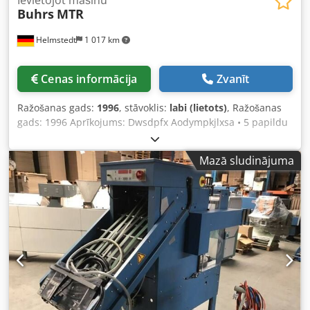
Buhrs
MTR
Helmstedt
1 017 km
Cenas informācija
Zvanīt
Ražošanas gads:
1996
, stāvoklis:
labi (lietots)
, Ražošanas
gads: 1996 Aprīkojums: Dwsdpfx Aodympkjlxsa • 5 papildu
padeves ierīces • plēves iepakojuma stacija • konveijera
lente
Mazā sludinājuma