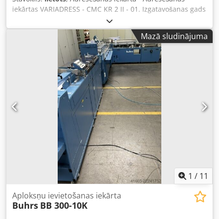
iekārtas VARIADRESS - CMC KR 2 II - 01. Izgatavošanas gads
1992 - Sērijas Nr. CMC KR 2 II - 01 Iespējama tiešsaistes
videoinspekcija, izmantojot Skype Būsim ļoti priecīgi Jūs
Mazā sludinājuma
uzņemt – vēl vairāk tehnikas noliktavā Djdpfx Alsh Ax
Skexowa Pieejams uzreiz – iespējama apskate Noliktavā
Emskirchen / Nirnbergā – iespējama pārbaude
1
/
11
Aploksņu ievietošanas iekārta
Buhrs
BB 300-10K