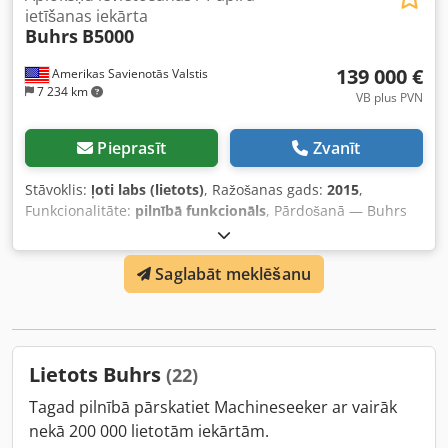
ietīšanas iekārta
Buhrs
B5000
139 000 €
Amerikas Savienotās Valstis
7 234 km
VB plus PVN
Pieprasīt
Zvanīt
Stāvoklis:
ļoti labs (lietots)
, Ražošanas gads:
2015
,
Funkcionalitāte:
pilnībā funkcionāls
, Pārdošanā — Buhrs
B5000 papīra iepakošanas iekārta (2015) — Tikai 11 055
783 cikli, līdz 24 000 iepakojumiem stundā Modelis: Buhrs
Saglabāt meklēšanu
B5000 papīra iepakošanas / sūtījumu apstrādes sistēma
Izgatavošanas gads: 2015 Kopējais ciklu skaits: 11 055 783
(zems nolietojums — skaitītāja foto pievienots) Projektētais
ātrums: līdz 24 000 iepakojumiem stundā Stāvoklis: Ļoti
labs un pilnībā darba kārtībā; mehānika un vadība tīra;
Lietots Buhrs
(22)
serviss saskaņā ar grafiku Atrašanās vieta: ASV Iekļauts:
Pilnībā integrēta sistēma: rotējošais padevējs,
Tagad pilnībā pārskatiet Machineseeker ar vairāk
automātiskais produkta iekrāvējs/konveijers padevēja
nekā 200 000 lietotām iekārtām.
produktiem, vākšanas sekcija, PPU (produkta