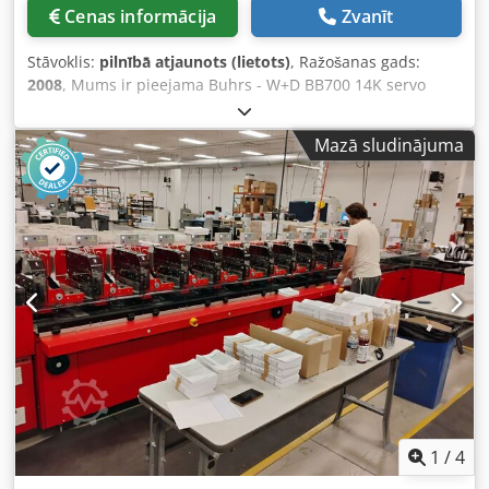
Cenas informācija
Zvanīt
Stāvoklis:
pilnībā atjaunots (lietots)
, Ražošanas gads:
2008
, Mums ir pieejama Buhrs - W+D BB700 14K servo
aplokšņu ievietošanas iekārta. Iekārta ir labā stāvoklī un
aprīkota ar BSC 3.0 programmatūru. BSC 3.0 ir jaunākā
Mazā sludinājuma
W+D ražotāja programmatūras platforma. Iekārta ir gatava
demonstrācijai! Dwedpfxeq Eg Iae Alxja Citi
padevējmehānismi un kameras iespējami pēc izvēles.
Izgatavošanas gads: 2008 Konfigurācija: - pamatsistēma ar
6 stacijām - 4x RF2 rotācijas padevējmehānismi - 1x
vakuuma berzes padevējmehānisms - Atgrūšanas
nodalījums - Aplokšņu automātiskās ielādes stacija - Izejas
lente Papildaprīkojums: - Citi padevējmehānismi Aplokšņu
izmēri: - min. 105 × 162 mm (C6/DL) - max. 250 × 353 mm
(B4) Produktu izmēri: - min. 80 × 105 mm (A6) - max. 229 ×
324 mm (C4) Produkta biezums: - līdz 3 mm rotācijas
padevējmehānismiem - līdz 15 mm vakuuma/berzes
padevējmehānismiem - 80 gsm 14 000 cikli stundā
1
/
4