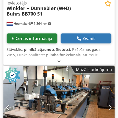
Ievietotājs
Winkler + Dünnebier (W+D)
Buhrs
BB700 S1
Heemskerk
1 364 km
Cenas informācija
Zvanīt
Stāvoklis:
pilnībā atjaunots (lietots)
, Ražošanas gads:
2015
, Funkcionalitāte:
pilnībā funkcionāls
, Mums ir
pieejama W+D (Buhrs ITM) BB700 16K S1 servo aploksņu
ievietošanas sistēma, izgatavota 2012. gadā! 12 staciju
Mazā sludinājuma
pamatiekārta!!!!! Vairāk attēlu drīzumā. Mašīnas tehniskais
stāvoklis ir ļoti labs, jo tā vienmēr ir saņēmusi
nepieciešamo apkopi un apstrādājusi tikai 14 miljonus
apgriezienu. Iekārta ir pilnībā sagatavota integrācijai ar
Mueller Apparatebau vai KERN transakcionālās līnijas
sistēmas kanālu dokumentu
aizvilkšanai/lasīšanai/savākšanai/lokšanai (A4 formāta
dokumentiem). Šādā konfigurācijā mēs varam piedāvāt arī
lietotu Mueller kanālu, kas ir aprīkots nepārtrauktai