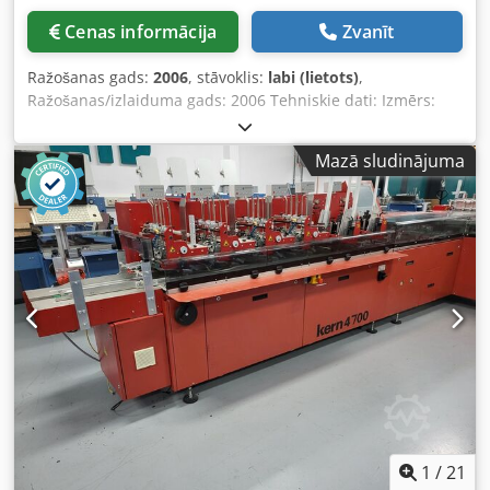
Cenas informācija
Zvanīt
Ražošanas gads:
2006
, stāvoklis:
labi (lietots)
,
Ražošanas/izlaiduma gads: 2006 Tehniskie dati: Izmērs:
min. 114 x 162 mm, maks. 250 x 353 mm Izstrādājuma
izmērs: min. 105 x 148 mm, maks. 229 x 324 mm
Mazā sludinājuma
Izstrādājuma biezums, izmantojot rotējošo padeves
mehānismu: maks. 3 mm Izstrādājuma biezums,
izmantojot slīdošo padeves mehānismu: maks. 10 mm
Izstrādājuma biezums, izmantojot vakuuma/berzes
padeves mehānismu: maks. 13 mm Papīra svars: min. 80
g/m2, maks. 180 g/m2 Dsdpfx Alsmn Rbzsxowa Ātrums:
maks. 10 000 vienību/stundā Aprīkojums: • 8 bāzes stacijas
• 6 rotējošie padeves mehānismi • 1 slīdošais padeves
mehānisms • 1 ievietošanas stacija • 1 aplokšņu padeves
mehānisms • 1 izejas punkts (pa kreisi) • 1 noraidošā ierīce
• 1 griezējsiksna • 1 izstrādājumu piegādes sistēma • 1
Simatic skārienjutīgais displejs Papildu aprīkojums (nav
iekļauts!): • 1 Balsfulland bāzes kontrolieris • 2 Balsfulland
BVS 8000 • 1 Balsfulland BVS 8000 izstrādājumu
1
/
21