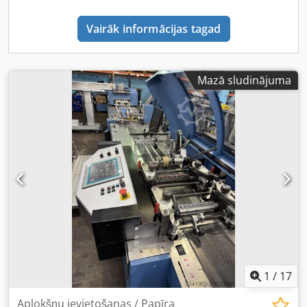
Vairāk informācijas tagad
Mazā sludinājuma
1
/
17
Aplokšņu ievietošanas / Papīra