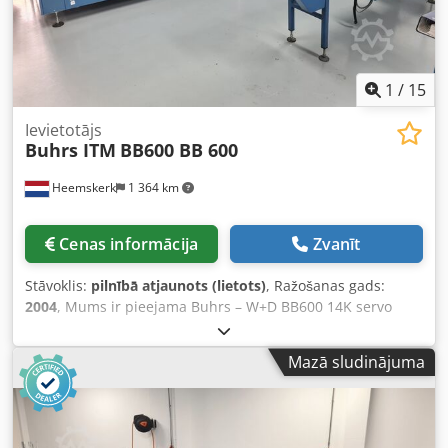
ar izlīdzināšanas galdu - Izvadlente Papildiespējas: - Citi
padevēji Aplokšņu izmēri: - min. 105 × 162 mm (C6/DL) -
max. 250 × 353 mm (B4) Produktu izmēri: - min. 80 × 105
mm (A6) - max. 229 × 324 mm (C4) Produkta biezums: - 3
mm rotējošiem padevējiem - 15 mm vakuuma/frikcijas
1
/
15
padevējam - 80 g/m2 16 000 cikli stundā
Ievietotājs
Buhrs ITM
BB600 BB 600
Heemskerk
1 364 km
Cenas informācija
Zvanīt
Stāvoklis:
pilnībā atjaunots (lietots)
, Ražošanas gads:
2004
, Mums ir pieejama Buhrs – W+D BB600 14K servo
aplokšņu iepakošanas mašīna, ražošanas gads 2004.
Mašīna ir ļoti labā tehniskā stāvoklī, un visas detaļas, kuras
Mazā sludinājuma
nepieciešams nomainīt, mēs uzstādīsim jaunas. Šī BB600
šobrīd ir aprīkota ar 5 rotācijas padevējiem, bet mēs varam
konfigurāciju pielāgot pēc vajadzības! Citi padevēju tipi un
kameras iespējamas pēc izvēles. Ražošanas gads: 2004