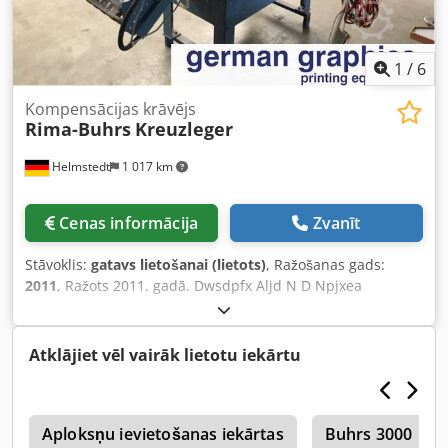
1
/
6
Kompensācijas krāvējs
Rima-Buhrs
Kreuzleger
Helmstedt
1 017 km
Cenas informācija
Zvanīt
Stāvoklis:
gatavs lietošanai (lietots)
, Ražošanas gads:
2011
, Ražots 2011. gadā. Dwsdpfx Aljd N D Npjxea
Atklājiet vēl vairāk lietotu iekārtu
m
Aploksņu ievietošanas iekārtas
Buhrs 3000