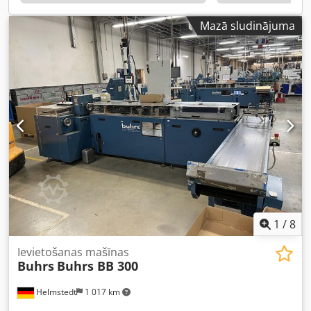
Mazā sludinājuma
1
/
8
Ievietošanas mašīnas
Buhrs
Buhrs BB 300
Helmstedt
1 017 km