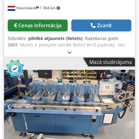
Heemskerk
1 364 km
Cenas informācija
Zvanīt
Stāvoklis:
pilnībā atjaunots (lietots)
, Ražošanas gads:
2007
, Mums ir pieejami vairāki Buhrs W+D padevēji. Visi
pilnībā pārbūvēti un gatavi darbam! Padevēju veidi: - AT25
vakuuma rotējošie padevēji (BB300) - AS25 bīdāmie
Mazā sludinājuma
padevēji (BB300) - HF3 vakuuma berzes padevēji (BB300) -
RF2 Servo vakuuma rotējošie padevēji (BB600 un BB700) -
AS2 bīdāmie padevēji (BB600 un BB700) - HF2 vakuuma
berzes padevēji (BB600 un BB700) Var uzstādīt uz Buhrs
W+D BB300 10K, BB600 14K un Buhrs ITM BB700 14 un 16K
mašīnām. Dwjdsq Ec Rgjpfx Alxsa Visi mūsu pārdotie
padevēji ir pilnībā pārbaudīti, un visas nepieciešamās
rezerves daļas ir nomainītas. Vai vēlaties saņemt
piedāvājumu? Lūdzu, sazinieties ar mums, paldies!