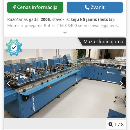
Cenas informācija
Zvanīt
Ražošanas gads:
2005
, stāvoklis:
teju kā jauns (lietots)
,
Mums ir pieejama Buhrs ITM CS400 servo savācējgājiens.
Jūsu iekārta par īsu? Ar šo līniju jūs uzreiz iegūstat 6
papildu padevējus! Izgatavošanas gads: 2005, lietota maz.
Mazā sludinājuma
Tomēr mēs pārdodam šo savācējgājienu pēc pilnīgas
apkopas un varam to aprīkot ar padevējiem. Pieejami gan
rotācijas, gan berzes padevēji. Dwodpomuzuaefx Alxoa
1
/
8