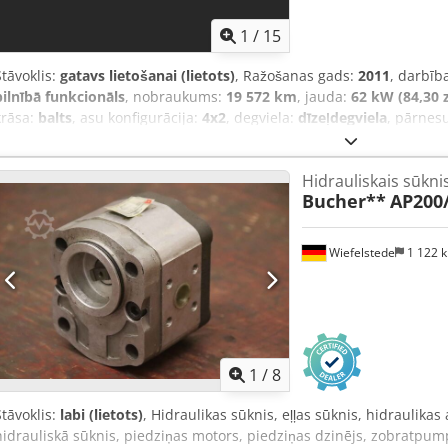
1
/
15
Stāvoklis:
gatavs lietošanai (lietots)
, Ražošanas gads:
2011
, darbīb
pilnībā funkcionāls
, nobraukums:
19 572 km
, jauda:
62 kW (84,30 
krāsa:
balts
, asu konfigurācija:
4x2
, degviela:
dīzeļdegviela
, pārnes
sistēma:
tērauds
, iekraušanas telpas tilpums:
2 m³
, Aprīkojums:
AB
troksnis
,
Hidrauliskais sūkni
Bucher**
AP200/
Wiefelstede
1 122 
1
/
8
Stāvoklis:
labi (lietots)
, Hidraulikas sūknis, eļļas sūknis, hidraulikas
hidrauliskā sūknis, piedziņas motors, piedziņas dzinējs, zobratp