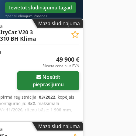
Ievietot sludinājumu tagad
*par sludinājumu/mēnesī
Mazā sludinājuma
na
ityCat V20 3
.310 BH Klima
49 900 €
Fiksēta cena plus PVN
Nosūtīt
pieprasījumu
 pirmā reģistrācija:
03/2022
, kopējais
konfigurācija:
4x2
, maksimālā
V):
11/2026
, riteņu bāze:
1 900 mm
,
tomātisks
, emisijas klase:
Euro 6
,
kabīne, kruīza kontrole, kvēpu filtrs,
Mazā sludinājuma
na
r -