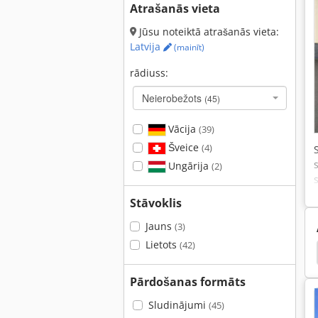
Atrašanās vieta
Jūsu noteiktā atrašanās vieta:
Latvija
(mainīt)
rādiuss:
Neierobežots
(45)
Vācija
(39)
Šveice
(4)
Ungārija
(2)
Stāvoklis
Jauns
(3)
Lietots
(42)
Iveco
Unimog
Fiat 640
Fiat 4566
Pārdošanas formāts
Sludinājumi
(45)