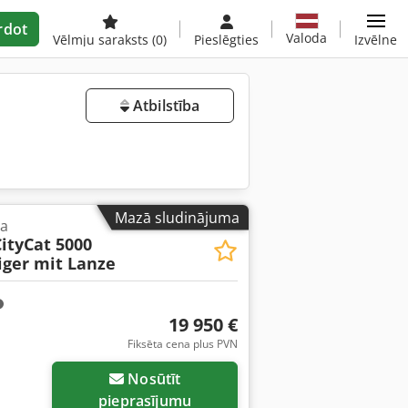
rdot
Valoda
Vēlmju saraksts
(0)
Pieslēgties
Izvēlne
Atbilstība
Mazā sludinājuma
na
ityCat 5000
ger mit Lanze
19 950 €
Fiksēta cena plus PVN
Nosūtīt
pieprasījumu