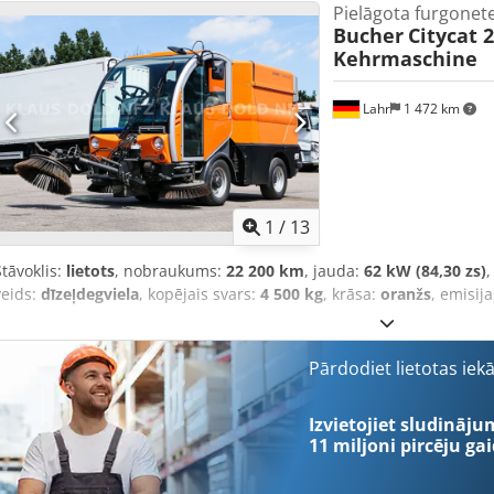
Pielāgota furgonet
Bucher
Citycat 
Kehrmaschine
Lahr
1 472 km
1
/
13
Stāvoklis:
lietots
, nobraukums:
22 200 km
, jauda:
62 kW (84,30 zs)
,
veids:
dīzeļdegviela
, kopējais svars:
4 500 kg
, krāsa:
oranžs
, emisij
Pārdodiet lietotas iek
Izvietojiet sludināju
11 miljoni pircēju
gai