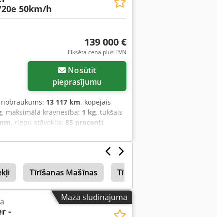
V20e 50km/h
139 000 €
Fiksēta cena plus PVN
Nosūtīt
pieprasījumu
, nobraukums:
13 117 km
, kopējais
g
, maksimālā kravnesība:
1 kg
, tukšais
 mm
, riepu stāvoklis:
85 procenti
,
zmērs:
215/75 R16 | 85%
, maksimālais
kļi
Tīrīšanas Mašīnas
Tīrīšanas Mašīnas Lapa
Mazā sludinājuma
na
r -