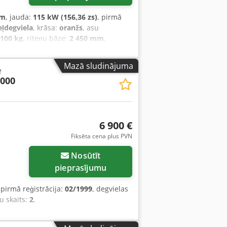
km
, jauda:
115 kW (156,36 zs)
, pirmā
eļdegviela
, krāsa:
oranžs
, asu
 100 kg
, riteņu bāze:
2 450 mm
,
, emisijas klase:
nav
, iekraušanas
ors, gaisa kondicionēšana, kabīne,
Mazā sludinājuma
e
2000
6 900 €
Fiksēta cena plus PVN
Nosūtīt
pieprasījumu
 pirmā reģistrācija:
02/1999
, degvielas
tu skaits:
2
,