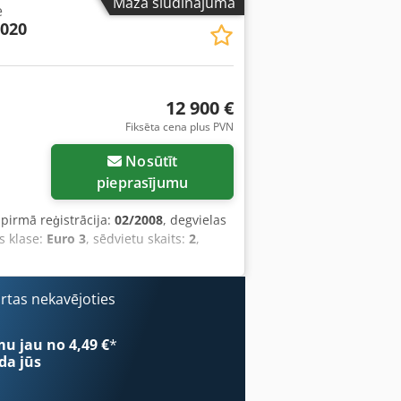
Mazā sludinājuma
e
2020
12 900 €
Fiksēta cena plus PVN
Nosūtīt
pieprasījumu
 pirmā reģistrācija:
02/2008
, degvielas
as klase:
Euro 3
, sēdvietu skaits:
2
,
ārtas nekavējoties
mu jau no 4,49 €
*
da jūs