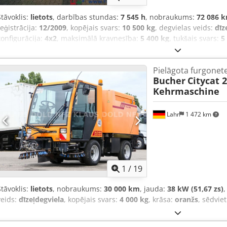
Stāvoklis:
lietots
, darbības stundas:
7 545 h
, nobraukums:
72 086 
reģistrācija:
12/2009
, kopējais svars:
10 500 kg
, degvielas veids:
dīz
konfigurācija:
4x2
, maksimālā kravnesība:
5 400 kg
, tukšais svars:
5
bremzes:
cits
, vadītāja kabīne:
cits
, pārnesuma veids:
automātisks
telpas tilpums:
4 m³
, sēdvietu skaits:
2
, Aprīkojums:
ABS, borta dat
Pielāgota furgonet
kvēpu filtrs
,
Bucher
Citycat 
Kehrmaschine
Lahr
1 472 km
1
/
19
Stāvoklis:
lietots
, nobraukums:
30 000 km
, jauda:
38 kW (51,67 zs)
,
veids:
dīzeļdegviela
, kopējais svars:
4 000 kg
, krāsa:
oranžs
, sēdvie