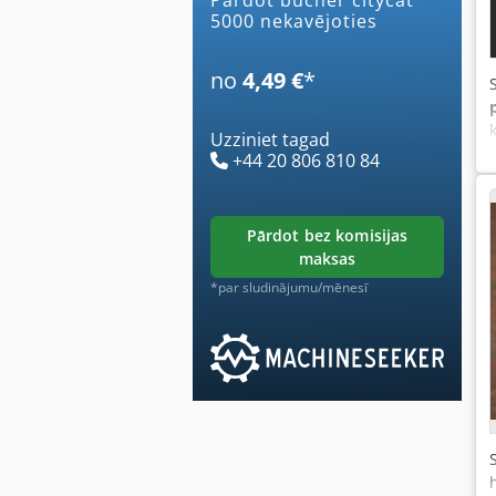
5000 nekavējoties
no
4,49 €
*
Uzziniet tagad
+44 20 806 810 84
pārdot bez komisijas
maksas
*par sludinājumu/mēnesī