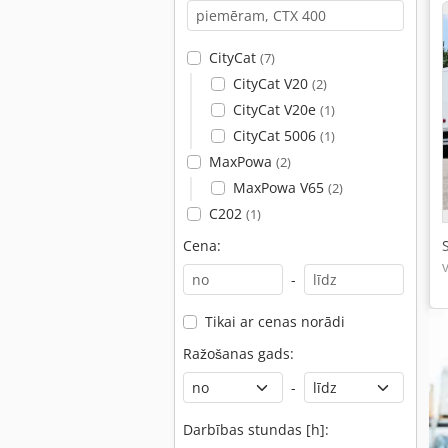
CityCat
(7)
CityCat V20
(2)
CityCat V20e
(1)
CityCat 5006
(1)
MaxPowa
(2)
MaxPowa V65
(2)
C202
(1)
Cena:
-
Tikai ar cenas norādi
Ražošanas gads:
-
Darbības stundas [h]: