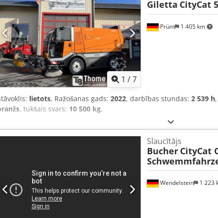
Giletta
CityCat 
Prüm
1 405 km
1
/
7
Stāvoklis:
lietots
, Ražošanas gads:
2022
, darbības stundas:
2 539 h
oranžs
, tukšais svars:
10 500 kg
,
Slaucītājs
Bucher
CityCat 
Schwemmfahrz
Wendelstein
1 223