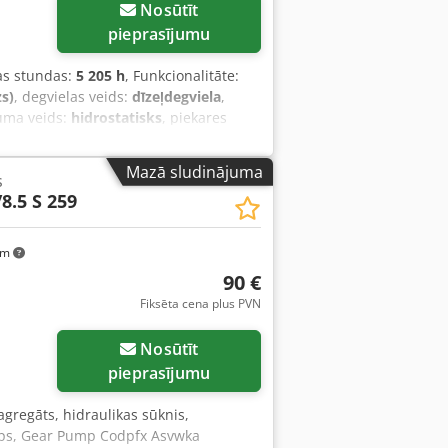
Nosūtīt
pieprasījumu
as stundas:
5 205 h
, Funkcionalitāte:
zs)
, degvielas veids:
dīzeļdegviela
,
uma veids:
hidrostatisks
, piekares
S, gaisa kondicionēšana, zems līmenis
Mazā sludinājuma
s
8.5 S 259
km
90 €
Fiksēta cena plus PVN
Nosūtīt
pieprasījumu
 agregāts, hidraulikas sūknis,
umps, Gear Pump Codpfx Asvwka