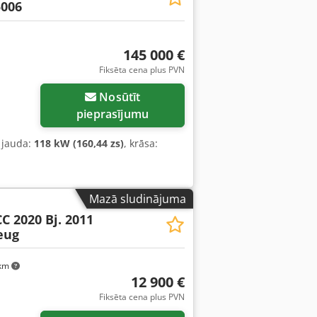
5006
145 000 €
Fiksēta cena plus PVN
Nosūtīt
pieprasījumu
, jauda:
118 kW (160,44 zs)
, krāsa:
Mazā sludinājuma
CC 2020 Bj. 2011
eug
 km
12 900 €
Fiksēta cena plus PVN