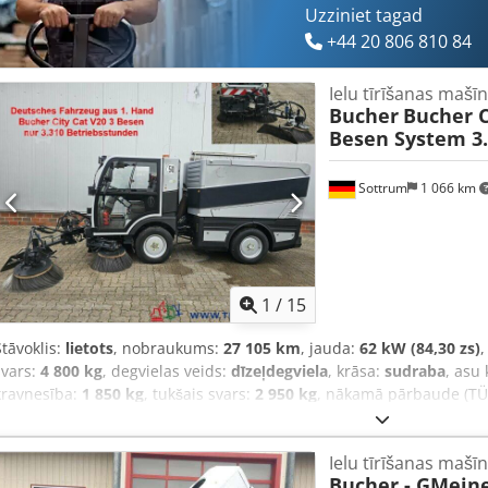
Uzziniet tagad
+44 20 806 810 84
Ielu tīrīšanas mašī
Bucher
Bucher C
Besen System 3
Sottrum
1 066 km
1
/
15
Stāvoklis:
lietots
, nobraukums:
27 105 km
, jauda:
62 kW (84,30 zs)
,
svars:
4 800 kg
, degvielas veids:
dīzeļdegviela
, krāsa:
sudraba
, asu 
kravnesība:
1 850 kg
, tukšais svars:
2 950 kg
, nākamā pārbaude (TÜ
bremzes:
cits
, vadītāja kabīne:
dienas kabīne
, pārnesuma veids:
au
sēdvietu skaits:
2
, Aprīkojums:
borta dators, gaisa kondicionēšana, 
Ielu tīrīšanas mašī
papildu priekšējie lukturi, stāvvietas sensori
,
Bucher - GMeine