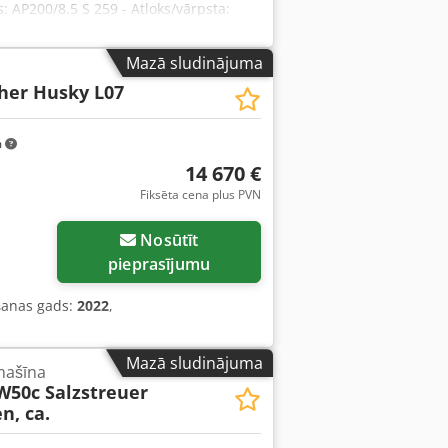
: AP200/8.5 S 259 - Atloks/vārpsta:
a: par vienību - Izmēri: 84/82/H100 mm
Mazā sludinājuma
her Husky L07
m
14 670 €
Fiksēta cena plus PVN
Pieprasīt vairāk attēlu
Nosūtīt
pieprasījumu
šanas gads:
2022
,
Mazā sludinājuma
mašīna
W50c Salzstreuer
n, ca.