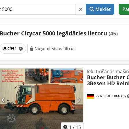
Meklēt
Pā
Bucher Citycat 5000 iegādāties lietotu
(45)
Bucher
Noņemt visus filtrus
Ielu tīrīšanas mašī
Bucher
Bucher C
3Besen HD Reini
Sottrum
1 066 km
1
/
15