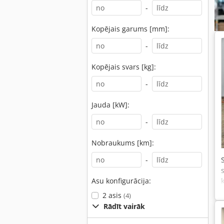
-
Kopējais garums [mm]:
-
Kopējais svars [kg]:
-
Jauda [kW]:
-
Nobraukums [km]:
-
Asu konfigurācija:
2 asis
(4)
Rādīt vairāk