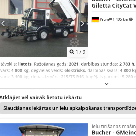
Giletta
CityCat 
Prüm
1 405 km
1
/
9
Stāvoklis:
lietots
, Ražošanas gads:
2021
, darbības stundas:
2 783 h
svars:
4 800 kg
, degvielas veids:
elektrisks
, darbības svars:
4 800 k
svars:
3 100 kg
, riepas izmērs:
215/75 R16
, kopējais garums:
5 280
priekšējās riepas izmērs:
215/75 R16 | 85%
, aizmugurējās riepas i
ātrums:
50 km/h
,
Atklājiet vēl vairāk lietotu iekārtu
Slaucīšanas iekārtas un ielu apkalpošanas transportlīdze
Ielu tīrīšanas mašī
Bucher - GMeine