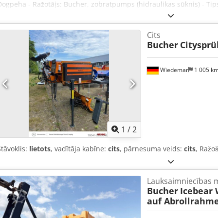
Dogpeha - Ražotājs: Bucher, zobratpumps (hidraulikas sūknis) - Tips
skatīt foto, kvadrāts 8 x 17 mm - Daudzums: pieejami 7 sūkņi - Cen
- Svars: 2,0 kg
Cits
Bucher
Citysprü
Wiedemar
1 005 k
1
/
2
Stāvoklis:
lietots
, vadītāja kabīne:
cits
, pārnesuma veids:
cits
, Ražo
Lauksaimniecības 
Bucher
Icebear 
auf Abrollrahme