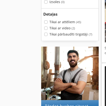
Izsoles
(0)
Detaļas
Tikai ar attēliem
(45)
Tikai ar video
(2)
Tikai pārbaudīti tirgotāji
(7)
Pārdot bucher citycat