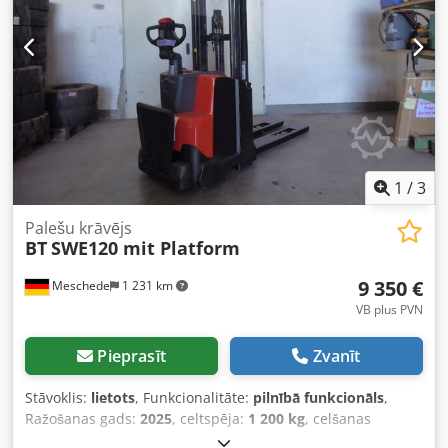
1
/
3
Palešu krāvējs
BT
SWE120 mit Platform
9 350 €
Meschede
1 231 km
VB plus PVN
Pieprasīt
Zvanīt
Stāvoklis:
lietots
, Funkcionalitāte:
pilnībā funkcionāls
,
Ražošanas gads:
2025
, celtspēja:
1 200 kg
, celšanas
augstums:
3 700 mm
, brīvā pacelšana:
120 mm
,