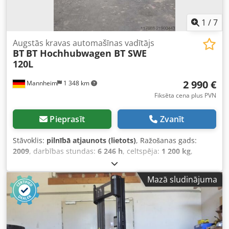
1
/
7
Augstās kravas automašīnas vadītājs
BT
BT Hochhubwagen BT SWE
120L
2 990 €
Mannheim
1 348 km
Fiksēta cena plus PVN
Pieprasīt
Zvanīt
Stāvoklis:
pilnībā atjaunots (lietots)
, Ražošanas gads:
2009
, darbības stundas:
6 246 h
, celtspēja:
1 200 kg
,
celšanas augstums:
2 900 mm
, degvielas veids:
elektrisks
,
būvniecības augstums:
1 900 mm
, Friedmann iekrāvēji –
Mazā sludinājuma
Pārveidoti darbam Lietotas pārvietošanas iekārtas no
izvēlētu premium ražotāju klāsta, pilnībā apservētas,
pārbaudītas un atjaunotas pēc FEM-4.004 (UVV) vadlīnijām.
Dedpfxoy Rnf Ns Ab Tswa Iespējama individuāla pārbūve
pēc klienta vēlmēm.