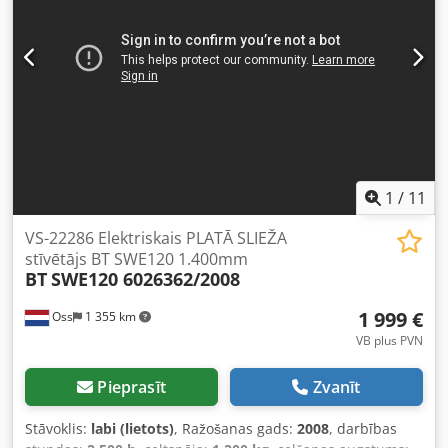
dakšām! Dakšu ārējais platums 88 cm, iekšējais 69 cm;
Gēla akumulators ir bezapkopes un aprīkots ar ārēju
lādētāju. Skatieties video YouTube. Dsdew Nk Szspfx Ab
Towa
1
/
11
VS-22286 Elektriskais PLATĀ SLIEŽA
stīvētājs BT SWE120 1.400mm
BT
SWE120 6026362/2008
1 999 €
Oss
1 355 km
VB plus PVN
Pieprasīt
Zvanīt
Stāvoklis:
labi (lietots)
, Ražošanas gads:
2008
, darbības