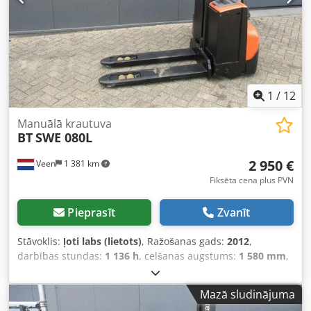
1
/
12
Manuālā krautuva
BT
SWE 080L
2 950 €
Veen
1 381 km
Fiksēta cena plus PVN
Pieprasīt
Zvanīt
Stāvoklis:
ļoti labs (lietots)
, Ražošanas gads:
2012
,
darbības stundas:
1 136 h
, celšanas augstums:
1 580 mm
,
brīvā pacelšana:
1 580 mm
, degvielas veids:
elektrisks
,
dakšu garums:
1 150 mm
, kopējais augstums:
1 860 mm
,
Mazā sludinājuma
krāsa:
cits
, Pilna masa: 760 kg Dedszpw Inepfx Ab Tjwa