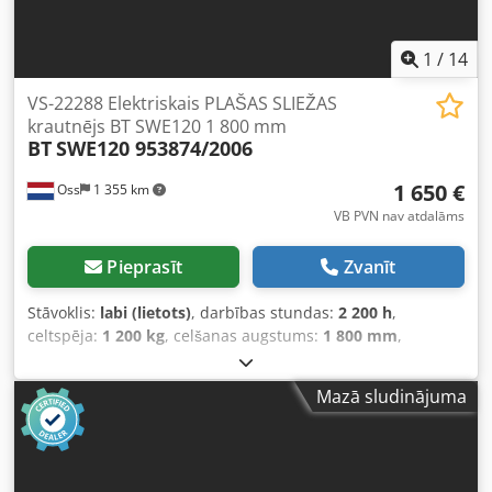
1
/
14
VS-22288 Elektriskais PLAŠAS SLIEŽAS
krautnējs BT SWE120 1 800 mm
BT
SWE120 953874/2006
1 650 €
Oss
1 355 km
VB PVN nav atdalāms
Pieprasīt
Zvanīt
Stāvoklis:
labi (lietots)
, darbības stundas:
2 200 h
,
celtspēja:
1 200 kg
, celšanas augstums:
1 800 mm
,
degvielas veids:
elektrisks
, masta veids:
duplekss
,
būvniecības augstums:
2 100 mm
, nobraukums:
2 200 km
,
Mazā sludinājuma
PLATSLIEKUMA kaudzētājs no šī zīmola ir no 2006. gada un
ir labā stāvoklī; celtspēja 1 200 kg; celtspēja līdz 1 800 mm
augstumā; caurbraukšanas augstums 2 100 mm; tikai 2
200 darba stundas; aprīkots ar nerūsējošā tērauda