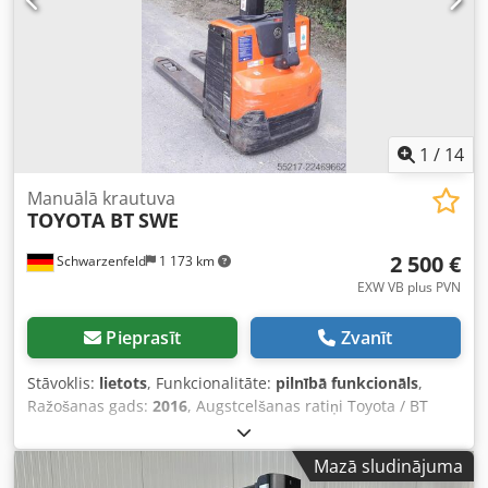
Dwedpfxjvzzngo Ab Tea Priekšpacēlājs, Platforma
1
/
14
Manuālā krautuva
TOYOTA BT
SWE
2 500 €
Schwarzenfeld
1 173 km
EXW VB plus PVN
Pieprasīt
Zvanīt
Stāvoklis:
lietots
, Funkcionalitāte:
pilnībā funkcionāls
,
Ražošanas gads:
2016
, Augstcelšanas ratiņi Toyota / BT
SWE 080L Dwodpfx Ajzq Da Tob Tja Ražošanas gads: 2016
Darba stundas: 2246 Būves augstums: 1,94 m Pacelšanas
Mazā sludinājuma
augstums: 1,58 m Brīvais pacelšanas augstums Sākotnējais