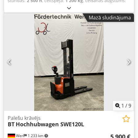
stundas:
2 500 h
, celtspēja:
1 200 kg
, celšanas augstums:
1 400 mm
, degvielas veids:
elektrisks
, masta veids:
duplekss
, būvniecības augstums:
2 100 mm
, nobraukums:
Mazā sludinājuma
2 500 km
, PLAŠSLIEŽU palešu krāvējs ir no 2008. gada un ir
labā stāvoklī; Celta jauda 1.200 kg; Ceļ līdz 1.400 mm
augstumam. Braucamās ejas augstums 2.100 mm. Tikai
2.500 darba stundas; Aprīkots ar nerūsējošā tērauda
dakšām! Dakšu ārējais platums 88 cm, iekšējais 69 cm;
Gēla akumulators ir bezapkopes, ar ārēju lādētāju. Skatiet
video YouTube. Dedey R Aqtspfx Ab Tjwa
1
/
9
Palešu krāvējs
BT
Hochhubwagen SWE120L
5 900 €
Werl
1 233 km