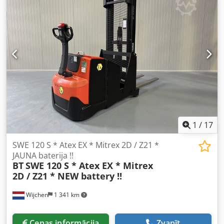
1
/
17
SWE 120 S * Atex EX * Mitrex 2D / Z21 *
JAUNA baterija !!
BT
SWE 120 S * Atex EX * Mitrex
2D / Z21 * NEW battery !!
Wijchen
1 341 km
Cenas informācija
Zvanīt