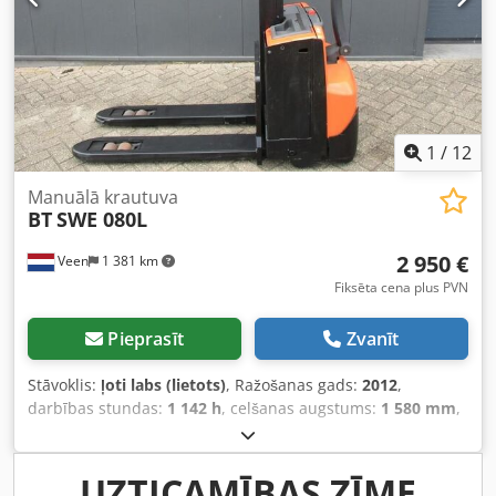
1
/
12
Manuālā krautuva
BT
SWE 080L
2 950 €
Veen
1 381 km
Fiksēta cena plus PVN
Pieprasīt
Zvanīt
Stāvoklis:
ļoti labs (lietots)
, Ražošanas gads:
2012
,
darbības stundas:
1 142 h
, celšanas augstums:
1 580 mm
,
brīvā pacelšana:
1 580 mm
, degvielas veids:
elektrisks
,
dakšu garums:
1 150 mm
, kopējais augstums:
1 860 mm
,
krāsa:
cits
, Pilna masa: 760 kg Pacelšanas jauda: 2000 kg
UZTICAMĪBAS ZĪME