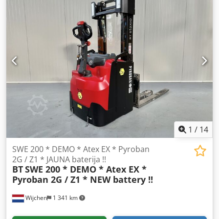
pacelšanas augstums Iebūvēts lādētājs
1
/
14
SWE 200 * DEMO * Atex EX * Pyroban
2G / Z1 * JAUNA baterija !!
BT
SWE 200 * DEMO * Atex EX *
Pyroban 2G / Z1 * NEW battery !!
Wijchen
1 341 km