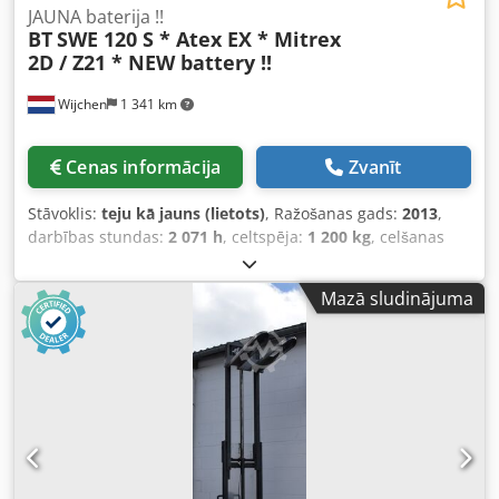
JAUNA baterija !!
BT
SWE 120 S * Atex EX * Mitrex
2D / Z21 * NEW battery !!
Wijchen
1 341 km
Cenas informācija
Zvanīt
Stāvoklis:
teju kā jauns (lietots)
, Ražošanas gads:
2013
,
darbības stundas:
2 071 h
, celtspēja:
1 200 kg
, celšanas
augstums:
2 850 mm
, degvielas veids:
elektrisks
, masta
veids:
duplekss
, būvniecības augstums:
2 020 mm
,
Mazā sludinājuma
Ražotājs + modelis: BT SWE 120 S Atex *EX* Mitrex 2D / 21.
zona Masts: 2F2850 ID: 23021.7904 Kategorija: Lietots
Masts: 2F2850 Paceltā augstums: 2020 mm Maksimālais
pacelšanas augstums: 2850 mm Dwodpfjzq T Nqjx Ab Tsa
Kravnesība: 1200 kg Ražošanas gads: 2013 Darba stundas:
2071 stunda Akumulators: JAUNS *24 V / 300 Ah*
Ražošanas gads: 2023 Papildu aprīkojums: ĪPAŠI unikāls
CONTRA kraujamais iekrāvējs EX izpildījumā!! *EX*
Mitrex!!!!! Sistēma = ATEX 94 / 9 / EK Gāzes grupa = IIIB