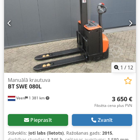
augstfrekvences lādētājs, teleskopiskas dakšas 1200–2000
mm, stieņa tipa pacēlājs, sānu pārvietojamās dakšu
regulēšanas ierīce, pastiprinātā stūre, salokāma platforma,
labi uzturēts! Dwodpfx Aozqv Agob Tsa
1
/
12
Manuālā krautuva
BT
SWE 080L
3 650 €
Veen
1 381 km
Fiksēta cena plus PVN
Pieprasīt
Zvanīt
Stāvoklis:
ļoti labs (lietots)
, Ražošanas gads:
2015
,
darbības stundas:
1 346 h
, celšanas augstums:
1 580 mm
,