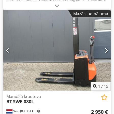
brīvā pacelšana:
1 580 mm
, degvielas veids:
elektrisks
,
dakšu garums:
1 150 mm
, kopējais augstums:
1 860 mm
,
Mazā sludinājuma
krāsa:
cits
, Pilnā masa: 760 kg Celtspēja: 2.000 kg
Dwsdpfszqpbpex Ab Tja JAUNAS akumulatora šūnas 24V
2PzB 180Ah, iebūvēts 220V lādētājs, dubultais palešu
plauktu pacēlājs, sākotnējā pacelšana, dakšu celtspēja
2000 kg, masta dakšu celtspēja 800 kg, dakšu izmērs 1150
x 570 mm, tandēma dakšu riteņi.
1
/
15
Manuālā krautuva
BT
SWE 080L
2 950 €
Veen
1 381 km