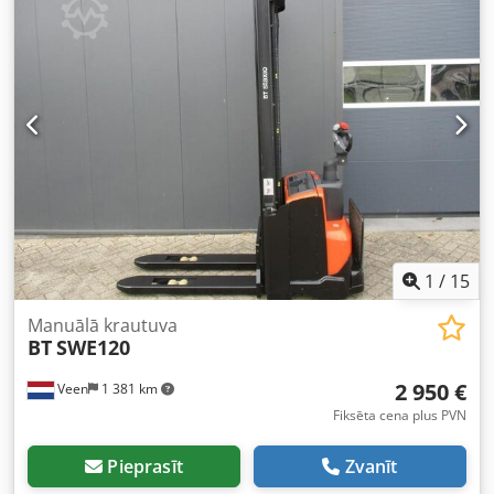
Kravnesība: 1200 kg TIKAI 573 DARBA STUNDAS! DARBOJAS
KĀ JAUNS! JAUNAS AKUMULATORU ŠŪNAS 24 V 3PzB 225
Ah ar centrālo uzpildes sistēmu, 220 V augstfrekvences
lādētājs, dupleksa brīvā pacelšanas sistēma, brīvais
pacelšanas augstums, dakšas 1150 x 570 mm, atsevišķi
dakšu riteņi, salokāma platforma.
1
/
15
Manuālā krautuva
BT
SWE120
2 950 €
Veen
1 381 km
Fiksēta cena plus PVN
Pieprasīt
Zvanīt