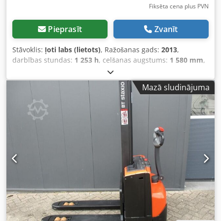
Fiksēta cena plus PVN
Pieprasīt
Zvanīt
Stāvoklis:
ļoti labs (lietots)
, Ražošanas gads:
2013
,
darbības stundas:
1 253 h
, celšanas augstums:
1 580 mm
,
brīvā pacelšana:
1 580 mm
, degvielas veids:
elektrisks
,
dakšu garums:
1 150 mm
, kopējais augstums:
1 860 mm
,
Mazā sludinājuma
krāsa:
cits
, Pilna masa: 760 kg Dodpfozqd Rljx Ab Towa
Pacelšanas jauda: 2000 kg JAUNAS AKUMULATORU ŠŪNAS
24 V 2PzS 180 Ah ar centrālo uzpildes sistēmu, iebūvēts
220 V augstfrekvences lādētājs, divlīmeņu konstrukcija,
sākotnējais pacelšanas augstums, pacelšanas jauda
apakšējiem dakšām 2000 kg, pacelšanas jauda mastu
dakšām 800 kg, dakšu izmēri 1150 x 570 mm, tandem tipa
dakšu rulli.