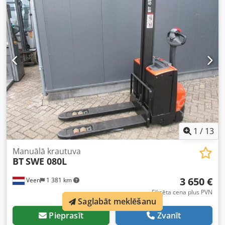
Pacelšanas jauda: 2000 kg JAUNAS AKUMULATORU ŠŪNAS
24 V 2PzS 180 Ah ar centrālo uzpildes sistēmu, iebūvēts
220 V augstfrekvences lādētājs, divlīmeņu konstrukcija,
sākotnējais pacelšanas augstums, pacelšanas jauda
apakšējiem dakšām 2000 kg, pacelšanas jauda mastu
dakšām 800 kg, dakšu izmēri 1150 x 570 mm, tandem tipa
dakšu rulli.
1
/
13
Manuālā krautuva
BT
SWE 080L
3 650 €
Veen
1 381 km
Fiksēta cena plus PVN
Saglabāt meklēšanu
Pieprasīt
Zvanīt