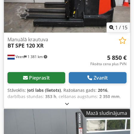
1
/
15
Manuālā krautuva
BT
SPE 120 XR
5 850 €
Veen
1 381 km
Fiksēta cena plus PVN
Pieprasīt
Zvanīt
Stāvoklis:
ļoti labs (lietots)
, Ražošanas gads:
2016
,
darbības stundas:
353 h
, celšanas augstums:
2 350 mm
,
degvielas veids:
elektrisks
, masta veids:
duplekss
, dakšu
garums:
1 200 mm
, kopējais augstums:
1 870 mm
, krāsa:
Mazā sludinājuma
cits
, Pilna masa: 2060 kg Piekares kravnesība: 1200 kg
IZMANTOTS ĪSU LAIKU! JAUNAS AKUMULATORU ŠŪNAS 24
V, 5PzB, 430 Ah, ar centrālo uzpildes sistēmu, 220 V