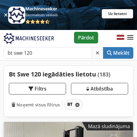
Machineseeker
Uz lietotni
Bezmaksas veikalā
Pārdot
Meklēt
Bt Swe 120 iegādāties lietotu
(183)
Filtrs
Atbilstība
BT
Noņemt visus filtrus
Mazā sludinājuma