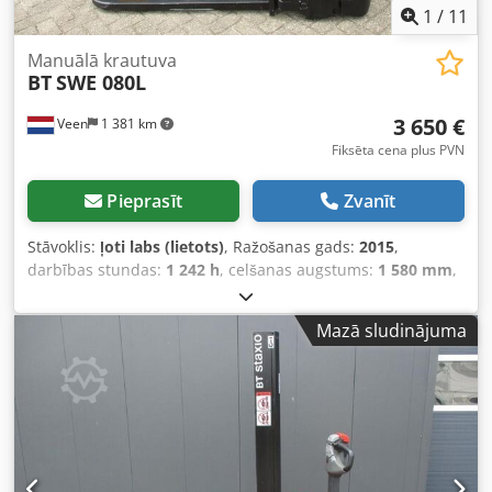
1
/
11
Manuālā krautuva
BT
SWE 080L
3 650 €
Veen
1 381 km
Fiksēta cena plus PVN
Pieprasīt
Zvanīt
Stāvoklis:
ļoti labs (lietots)
, Ražošanas gads:
2015
,
darbības stundas:
1 242 h
, celšanas augstums:
1 580 mm
,
brīvā pacelšana:
1 580 mm
, degvielas veids:
elektrisks
,
dakšu garums:
1 150 mm
, kopējais augstums:
1 860 mm
,
Mazā sludinājuma
krāsa:
cits
, Pilna masa: 760 kg Pacelšanas kapacitāte: 2000
kg JAUNAS AKUMULATORU ŠŪNAS 24 V 2PzB 180 Ah ar
centrālo uzpildes sistēmu, iebūvēts 220 V augstfrekvences
lādētājs, divstāvu konstrukcija, sākotnējais pacelšanas
mehānisms, pacelšanas jauda apakšējām dakšām 2000 kg,
pacelšanas jauda mastu dakšām 800 kg, dakšu izmēri 1150
x 570 mm, tandem dakšu riteņi. Dedszqd N Uopfx Ab Tewa