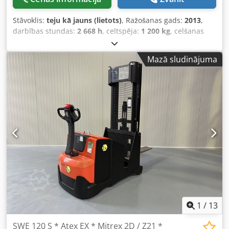
Stāvoklis:
teju kā jauns (lietots)
, Ražošanas gads:
2013
,
darbības stundas:
2 668 h
, celtspēja:
1 200 kg
, celšanas
augstums:
2 850 mm
, degvielas veids:
elektrisks
, masta
veids:
duplekss
, būvniecības augstums:
2 020 mm
,
Mazā sludinājuma
Ražotājs + modelis: BT SWE 120 S Atex *EX* Mitrex 2D /
Zona 21 Masts: 2F2850 ID: 23021.7862 Kategorija: Lietots
Masts: 2F2850 Paceltā augstuma minimālais augstums:
2020 mm Pacelšanas augstums: 2850 mm Celtspēja: 1200
kg Dwjdpfxjzq T Nwj Ab Tja Ražošanas gads: 2013 Darba
stundas: 2668 stundas Akumulators: JAUNS * 24 V / 300 Ah
* Ražots 2023. gadā Papildaprīkojums: ĪPAŠI UNIKĀLS,
ATEX versija, EX izpildījumā!! *EX* Mitrex!!!!! Sistēma =
ATEX 94 / 9 / EK Gāzes grupa = IIIB (nevadīts puteklis) Tips
= 2D (atļauts izmantot 21. zonā) Temperatūras klase = T4
(135 °C) Aprīkots ar: - FFL masts - 2 daļas -
BRĪVIPIECARINĀMAS, regulējamas iekrāvēja dakšas -
PIEMĒROTS visiem paletēm
1
/
13
SWE 120 S * Atex EX * Mitrex 2D / Z21 *