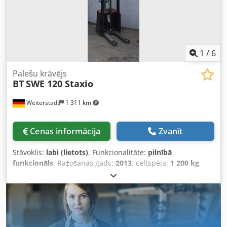
(nevadošs puteklis) Tips = 2D (paredzēts 21. zonai)
Temperatūras klase = T4 (135 °C) Aprīkots ar: - MAST FFL - 2
daļas - BRĪVI PIEVADĀMI, regulējami iekrāvēja dakšiņas -
PIEMĒROTS visu veidu palešu apstrādei
1
/
6
Palešu krāvējs
BT
SWE 120 Staxio
Weiterstadt
1 311 km
Cenas informācija
Zvanīt
Stāvoklis:
labi (lietots)
, Funkcionalitāte:
pilnībā
funkcionāls
, Ražošanas gads:
2013
, celtspēja:
1 200 kg
,
celšanas augstums:
3 300 mm
, BT SWE 120 Staxio
elektriskais augstcelšanas ratiņš Izgatavošanas gads: 2013
Dedpfewhc D Usx Ab Tewa Nominālā celtspēja: 1200 kg
Maksimālais pacelšanas augstums: 3300 mm Akumulators
labā stāvoklī