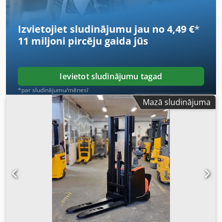
Izvietojiet sludinājumu jau no 4,49 €
*
11 miljoni pircēju
gaida jūs
Ievietot sludinājumu tagad
*par sludinājumu/mēnesī
Mazā sludinājuma