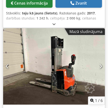
Cenas informācija
Zvanīt
Stāvoklis:
teju kā jauns (lietots)
, Ražošanas gads:
2017
,
darbības stundas:
1 242 h
, celtspēja:
2 000 kg
, celšanas
augstums:
2 150 mm
, degvielas veids:
elektrisks
, masta
veids:
duplekss
, būvniecības augstums:
1 750 mm
,
Mazā sludinājuma
Ražotājs + modelis: BT SWE 200 * EX * Pyroban 2G / 1. zona
Dwjdozr Rh Hjpfx Ab Toa Masts: 2W2150 ID: 24110.7680
Kategorija: Demo Masts: 2W2150 Samazinātais augstums:
1750 mm Cēlāja augstums: 2150 mm Celtspēja: 2000 kg
Gads: 2017 Stundas: 1242 stundas Jauda: JAUNA * 24v /
255ah * Ražots 11/2024 Opcijas: * EX * Atex - Pyroban !!!!
Sistēma = Ex - Tec 2G Gāzes grupa = IIB Tips = 2G (atļauts 1.
un 2. zonā) Temperatūras klase = T3 FEM 2 dakšu rāmis –
regulējamas dakšas
1
/
6