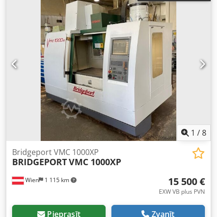
1
/
8
Bridgeport VMC 1000XP
BRIDGEPORT
VMC 1000XP
15 500 €
Wien
1 115 km
EXW VB plus PVN
Pieprasīt
Zvanīt