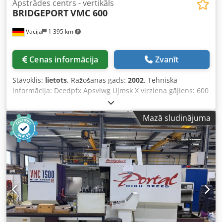
Apstrādes centrs - vertikāls
BRIDGEPORT
VMC 600
Vācija
1 395 km
Cenas informācija
Zvanīt
Stāvoklis:
lietots
, Ražošanas gads:
2002
, Tehniskā
informācija: Dcedpfx Apsviwg Ujmsk X virziena gājiens: 600
mm Y virziena gājiens: 410 mm Z virziena gājiens: 520 mm
Instrumentu maiņas ierīce: 16 pozīcijas Apgriezieni: 8000
Mazā sludinājuma
apgr./min Vadība: SIEMENS 810 shopmill Galda
stiprinājuma virsma: 840 x 420 mm Ātrgaitas X un Y asīs:
36 m/min Ātrgaita Z asī: 20 m/min Uzmava ISO: SK 40
Vārpstas motors: 15 kW Iekārtas svars apm.: 2,5 t
Nepieciešamā telpa (GxPxA) apm.: 2,2 x 2,3 x 2,3 m
Vertikālais apstrādes centrs, elektroniska rokasratte, bez
skaidu transportiera, Zināms bojājums: vadības sistēma
pilnībā neieslēdzas, īpaša cena