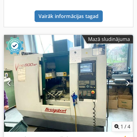
Vairāk informācijas tagad
Mazā sludinājuma
1
/
4