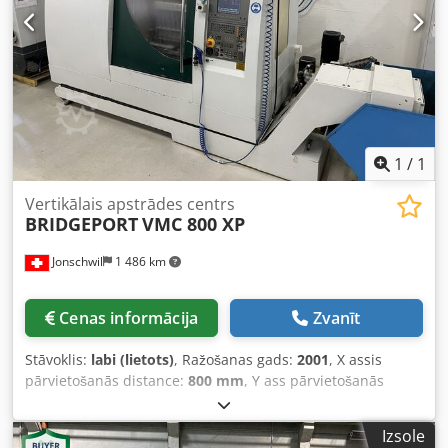
vārpstas turētāju un instrumentu magazīnu ar 30
pozīcijām. Ja jūs meklējat augstas kvalitātes apstrādes
iespējas, apsveriet iespēju iegādāties mūsu piedāvāto
vertikālo apstrādes centru Bridgeport VMC 1000.
Sazinieties ar mums, lai uzzinātu vairāk. Papildu
aprīkojums • Mikroshēmu konveijers Dodpezfqacjfx Apmjck
Technical Specification Taper Size BT 40
1
/
1
Vertikālais apstrādes centrs
BRIDGEPORT
VMC 800 XP
Jonschwil
1 486 km
Cenas informācija
Zvanīt
Stāvoklis:
labi (lietots)
, Ražošanas gads:
2001
, X assis
pārvietošanās distance:
800 mm
, Y ass pārvietošanās
attālums:
510 mm
, Z ass pārvietošanās attālums:
600 mm
,
kontrolieru ražotājs:
Heidenhain TNC 426
, kopējais
Izsole
augstums:
2 750 mm
, kopējais garums:
4 050 mm
,