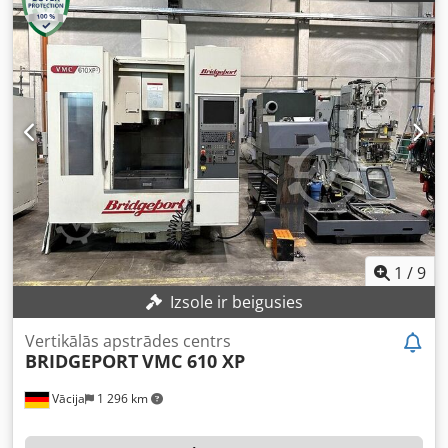
kopējais platums:
2 250 mm
, galda platums:
490 mm
,
galda garums:
1 000 mm
, galda slodze:
750 kg
, kopējais
svars:
4 200 kg
, vārpstas ātrums (min.):
5 apgr./min
,
vārpstas ātrums (maks.):
12 000 apgr./min
, dzesēšanas
šķidruma padeve:
20 stieple
, attālums no galda centra līdz
vārpstas galam:
665 mm
, vārpstas motora jauda:
13 000
W
, vārpstas uzgalis:
SK40
, Aprīkojums:
rotācijas ātrums
bezgalīgi regulējams, skaidu konveijers
, Pārvietošanās
ceļš X/Y/Z 800/510/600 mm, vadība HEIDENHAIN TNC 426,
vārpstas jauda 13 kW, apgriezieni 5-12 000 apgr./min, SK40
konuss, galda izmērs 490x1000 mm, maksimālā galda
slodze 750 kg, instrumentu žurnāls ar 30 vietām, izmēri
4050x2250x2750 mm, apmēram 4200 kg, piederumi:
1
/
9
Renishaw OMP 60 mērīšanas zonde, iekšējā dzesēšana ar
Izsole ir beigusies
20 bar spiedienu, instrumentu turētāji, lietotāja
rokasgrāmatas. Dcjdpfxezblfge Apmek
Vertikālās apstrādes centrs
BRIDGEPORT
VMC 610 XP
Vācija
1 296 km