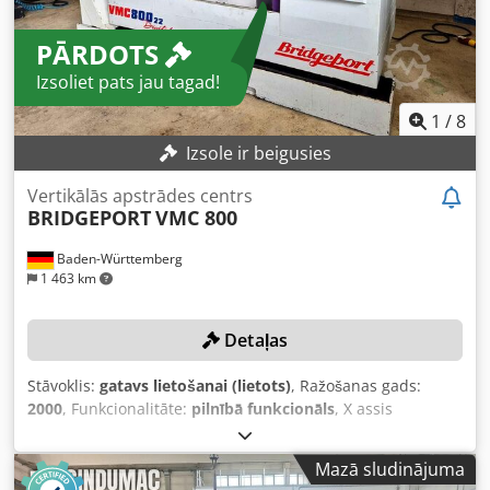
PĀRDOTS
Izsoliet pats jau tagad!
1
/
8
Izsole ir beigusies
Vertikālās apstrādes centrs
BRIDGEPORT
VMC 800
Baden-Württemberg
1 463 km
Detaļas
Stāvoklis:
gatavs lietošanai (lietots)
, Ražošanas gads:
2000
, Funkcionalitāte:
pilnībā funkcionāls
, X assis
pārvietošanās distance:
800 mm
, Y ass pārvietošanās
attālums:
500 mm
, Z ass pārvietošanās attālums:
500 mm
,
Mazā sludinājuma
kontroliera modelis:
Heidenhain TNC 410
, rotācijas ātrums