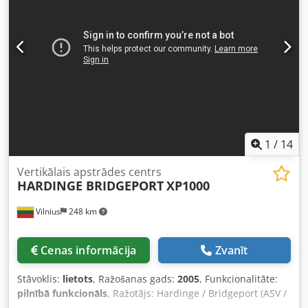
Dedpfx Apjtufb Ijmeck
1
/
14
Vertikālais apstrādes centrs
HARDINGE BRIDGEPORT
XP1000
Vilnius
248 km
Cenas informācija
Zvanīt
Stāvoklis:
lietots
, Ražošanas gads:
2005
, Funkcionalitāte:
pilnībā funkcionāls
, Ražotājs: Hardinge / Bridgeport (ASV /
Lielbritānija) Modelis: XP1000 Izgatavošanas gads: 2005