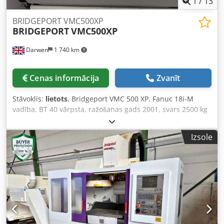
1
/
13
Apjy E S D Ssmjck
BRIDGEPORT VMC500XP
BRIDGEPORT
VMC500XP
Darwen
1 740 km
Cenas informācija
Zvanīt
Stāvoklis:
lietots
, Bridgeport VMC 500 XP, Fanuc 18i-M
vadība, BT 40 vārpsta, ražošanas gads 2001, svars 2500 kg
Specifikācija: X ass: 500 mm Dcodpfx Ajy N Ulyopmjk Y ass:
340 mm Z ass: 520 mm Jauda: 10 kW Apgriezieni: 12 000
Izsole
apgr./min Instrumentu mainītājs (ATC): 16 pozīcijas
Konuss: BT40 Galds platums: 360 mm Galds garums: 840
mm Asu skaits: 3