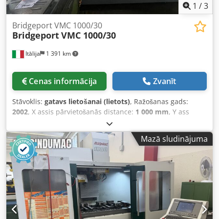
1
/
3
Bridgeport VMC 1000/30
Bridgeport
VMC 1000/30
Itālija
1 391 km
Cenas informācija
Zvanīt
Stāvoklis:
gatavs lietošanai (lietots)
, Ražošanas gads:
2002
, X assis pārvietošanās distance:
1 000 mm
, Y ass
pārvietošanās attālums:
600 mm
, Z ass pārvietošanās
attālums:
500 mm
, kontrolieru ražotājs:
HEIDENHAIN
,
Mazā sludinājuma
kontroliera modelis:
TNC 530
, vārpstas ātrums (maks.):
10 000 apgr./min
, instrumentu magazīna slotu skaits:
30
,
asu skaits:
5
, Šis 5-asu Bridgeport VMC 1000/30 tika ražots
2002. gadā. Tam ir iespaidīgs X-ass pārvietojums — 1000
mm, Y-ass pārvietojums — 600 mm un Z-ass pārvietojums
— 500 mm. Mašīna ir aprīkota ar HEIDENHAIN TNC 530
vadības sistēmu un NIKKEN 5-asu rotācijas galdu. Ja jūs
meklējat augstas kvalitātes apstrādes iespējas, apsveriet