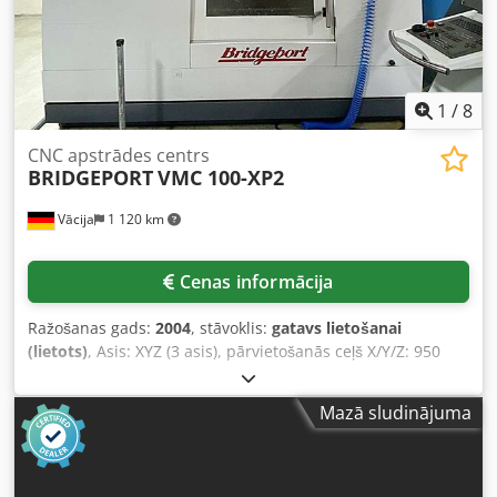
žurnāla vietu skaits: 30 Instrumenta maiņas laiks: 3,5 s
Maks. instrumenta svars: 6 kg Maks. instrumenta garums:
250 mm Maks. instrumenta diametrs: 80 mm IEKĀRTAS
DETAĻAS Vadība: HEIDENHAIN TNC 426 P APRĪKOJUMS
Šaļļu transportieris Lietošanas instrukcija ES atbilstības
1
/
8
deklarācija
CNC apstrādes centrs
BRIDGEPORT
VMC 100-XP2
Vācija
1 120 km
Cenas informācija
Ražošanas gads:
2004
, stāvoklis:
gatavs lietošanai
(lietots)
, Asis: XYZ (3 asis), pārvietošanās ceļš X/Y/Z: 950
mm/500 mm/450 mm, griešanās ātrums: 8000 apgr./min,
ātrgaitas gājiens: 40 m/min, vārpstas konuss: SK40, galda
Mazā sludinājuma
izmērs X/Y: 580 mm/1150 mm, maksimālā galda slodze:
900 kg, instrumentu stiprinājums: BT40, instrumentu
kapacitāte: 24, vadība: Heidenhain iTNC 530. Izmēri X/Y/Z:
apm. 2400 mm/4400 mm/2700 mm, svars: apm. 5000 kg.