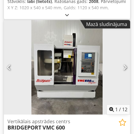
Stāvoklis:
labi (lietots)
, Ražošanas gads:
2008
, Pārvietojumi
X Y Z: 1020 x 540 x 540 mm, Galds: 1120 x 540 mm,
Siemens 810 vadības sistēma, 24 pozīciju automātiskā
instrumentu maiņas sistēma (ATC), vārpstas jauda: 15 kW,
Mazā sludinājuma
10 000 apgr./min., BT40 vārpsta, dzesēšanas sistēma.
Dcedszg Enkopfx Apmok
1
/
12
Vertikālais apstrādes centrs
BRIDGEPORT
VMC 600