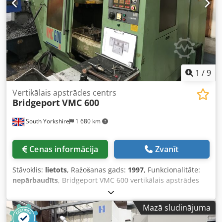
kā arī tajā ir 30 instrumentu vietas. Ja jūs meklējat augstas
kvalitātes apstrādes iespējas, apsveriet iespēju iegādāties
mūsu piedāvāto vertikālo apstrādes centru Bridgeport VMC
800/30. Sazinieties ar mums, lai uzzinātu vairāk. • 4. un 5.
ass saskarne Jones & Shipman rotācijas galdam Technical
Specification Dsdjzf I Udepfx Apmsck Taper Size BT 40
1
/
9
Vertikālais apstrādes centrs
Bridgeport
VMC 600
South Yorkshire
1 680 km
Cenas informācija
Zvanīt
Stāvoklis:
lietots
, Ražošanas gads:
1997
, Funkcionalitāte:
nepārbaudīts
, Bridgeport VMC 600 vertikālais apstrādes
centrs Ražošanas gads (1997) Dcodpfozmaf Rsx Apmok
aprīkots ar GE Fanuc Series O-M vadības sistēmu, 22
Mazā sludinājuma
instrumentu maiņas pozīcijām un Cromar skaidu
konveijeru.