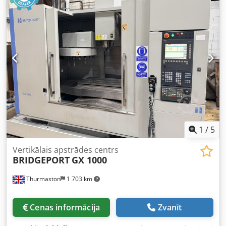
1
/
5
Vertikālais apstrādes centrs
BRIDGEPORT
GX 1000
Thurmaston
1 703 km
Cenas informācija
Zvanīt