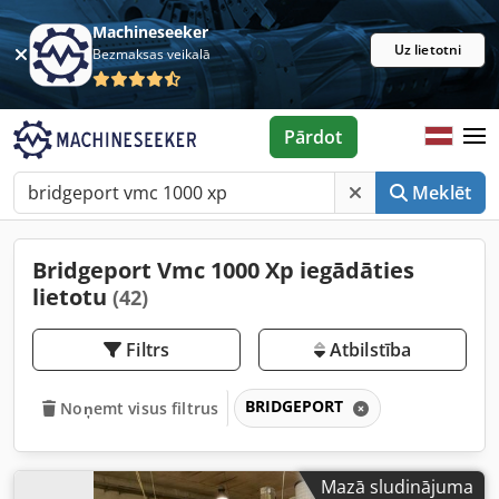
Machineseeker
Uz lietotni
Bezmaksas veikalā
Pārdot
Meklēt
Bridgeport Vmc 1000 Xp iegādāties
lietotu
(42)
Filtrs
Atbilstība
BRIDGEPORT
Noņemt visus filtrus
Mazā sludinājuma