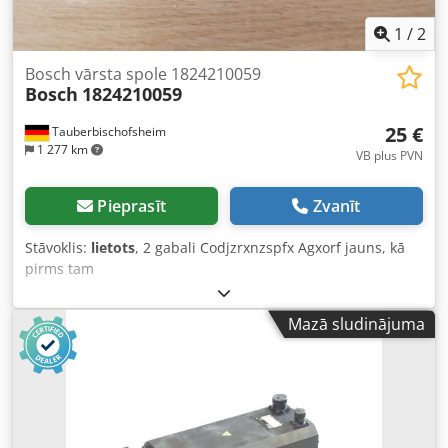
1
/
2
Bosch vārsta spole 1824210059
Bosch
1824210059
25 €
Tauberbischofsheim
1 277 km
VB plus PVN
Pieprasīt
Zvanīt
Stāvoklis:
lietots
, 2 gabali Codjzrxnzspfx Agxorf jauns, kā
pirms tam
Mazā sludinājuma