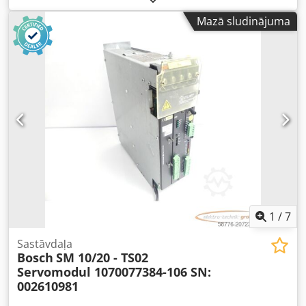
Crsdpfx Ajx Eqw Degxef
Mazā sludinājuma
1
/
7
Sastāvdaļa
Bosch
SM 10/20 - TS02
Servomodul 1070077384-106 SN:
002610981