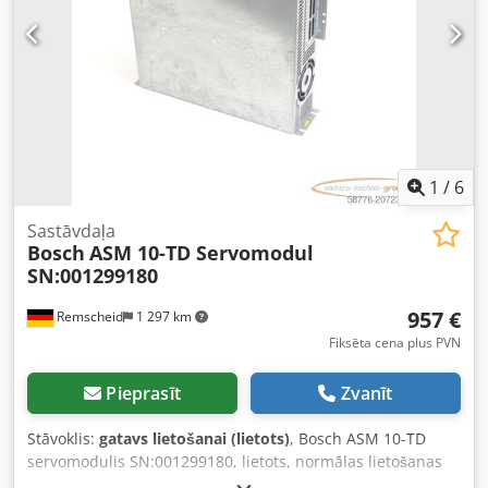
1
/
6
Sastāvdaļa
Bosch
ASM 10-TD Servomodul
SN:001299180
957 €
Remscheid
1 297 km
Fiksēta cena plus PVN
Pieprasīt
Zvanīt
Stāvoklis:
gatavs lietošanai (lietots)
, Bosch ASM 10-TD
servomodulis SN:001299180, lietots, normālas lietošanas
pēdas, 100% darba kārtībā, piegāde atbilstoši fotogrāfijām