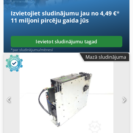
Izvietojiet sludinājumu jau no 4,49 €
*
11 miljoni pircēju
gaida jūs
Ievietot sludinājumu tagad
*par sludinājumu/mēnesī
Mazā sludinājuma