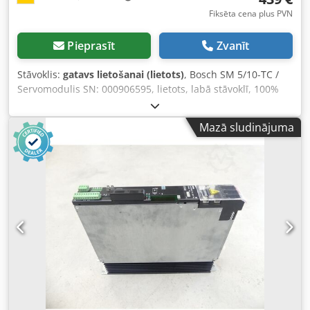
Fiksēta cena plus PVN
Pieprasīt
Zvanīt
Stāvoklis:
gatavs lietošanai (lietots)
, Bosch SM 5/10-TC /
Servomodulis SN: 000906595, lietots, labā stāvoklī, 100%
darbspējīgs, piegāde atbilstoši fotogrāfijām Codpfx Agey
Np H Soxorf
Mazā sludinājuma