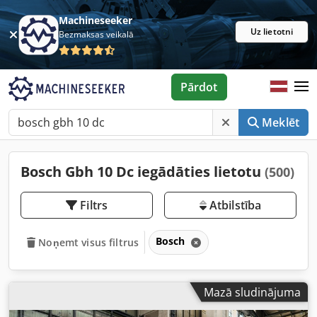
Machineseeker
Uz lietotni
Bezmaksas veikalā
Pārdot
Meklēt
Bosch Gbh 10 Dc iegādāties lietotu
(500)
Filtrs
Atbilstība
Bosch
Noņemt visus filtrus
Mazā sludinājuma