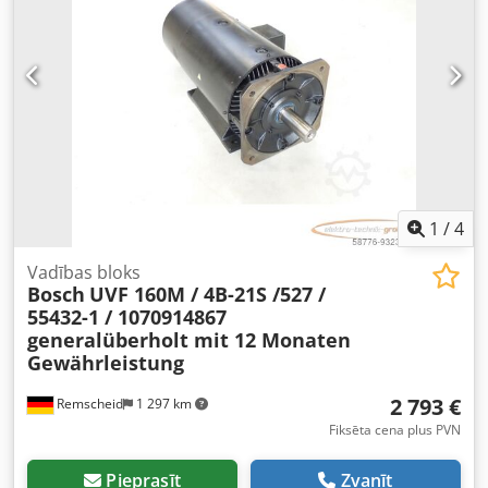
1
/
4
Vadības bloks
Bosch
UVF 160M / 4B-21S /527 /
55432-1 / 1070914867
generalüberholt mit 12 Monaten
Gewährleistung
2 793 €
Remscheid
1 297 km
Fiksēta cena plus PVN
Pieprasīt
Zvanīt