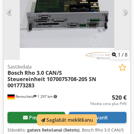
1
/
8
Sastāvdaļa
Bosch
Rho 3.0 CAN/S
Steuereinheit 1070075708-205 SN
001773283
520 €
Remscheid
1 297 km
Fiksēta cena plus PVN
Pieprasīt
Zvanīt
Saglabāt meklēšanu
Stāvoklis:
gatavs lietošanai (lietots)
, Bosch Rho 3.0 CAN/S