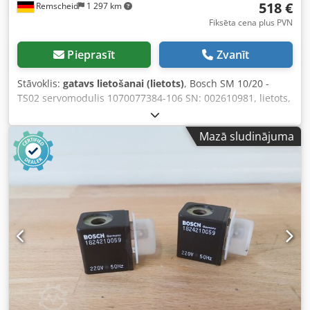
518 €
Remscheid
1 297 km
Fiksēta cena plus PVN
Pieprasīt
Zvanīt
Stāvoklis:
gatavs lietošanai (lietots)
, Bosch SM 10/20 -
TS02 servomodulis 1070077384-106 SN: 002610981, lietots,
labā stāvoklī, 100% darbspējīgs, piegādes apjoms saskaņā
ar fotogrāfijām. Crsdpfxox Eqyfj Agxjf
Mazā sludinājuma