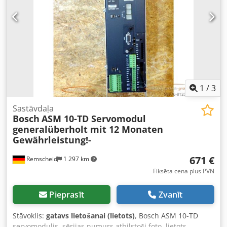
1
/
3
Sastāvdaļa
Bosch
ASM 10-TD Servomodul
generalüberholt mit 12 Monaten
Gewährleistung!-
671 €
Remscheid
1 297 km
Fiksēta cena plus PVN
Pieprasīt
Zvanīt
Stāvoklis:
gatavs lietošanai (lietots)
, Bosch ASM 10-TD
servomodulis, sērijas numurs atbilstoši foto, lietots,