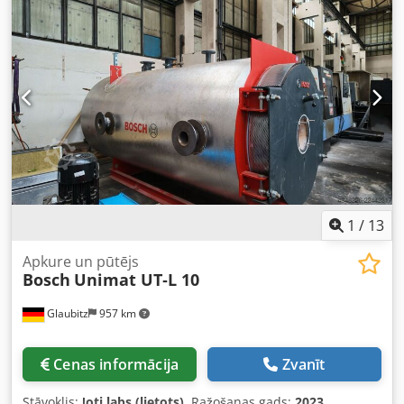
1
/
13
Apkure un pūtējs
Bosch
Unimat UT‑L 10
Glaubitz
957 km
Cenas informācija
Zvanīt
Stāvoklis:
ļoti labs (lietots)
, Ražošanas gads:
2023
,