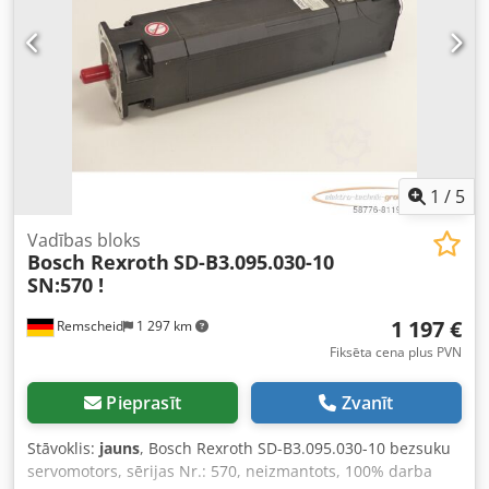
1
/
5
Vadības bloks
Bosch Rexroth
SD-B3.095.030-10
SN:570 !
1 197 €
Remscheid
1 297 km
Fiksēta cena plus PVN
Pieprasīt
Zvanīt
Stāvoklis:
jauns
, Bosch Rexroth SD-B3.095.030-10 bezsuku
servomotors, sērijas Nr.: 570, neizmantots, 100% darba