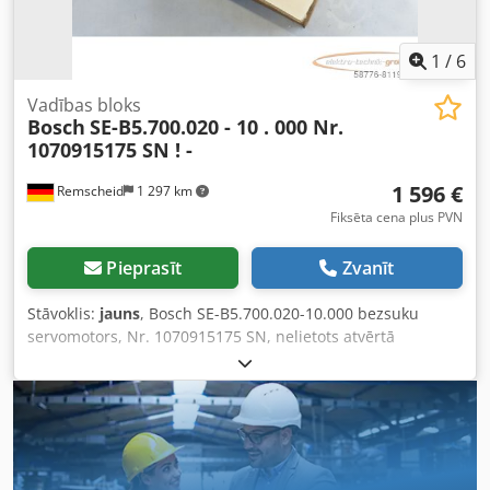
1
/
6
Vadības bloks
Bosch
SE-B5.700.020 - 10 . 000 Nr.
1070915175 SN ! -
1 596 €
Remscheid
1 297 km
Fiksēta cena plus PVN
Pieprasīt
Zvanīt
Stāvoklis:
jauns
, Bosch SE-B5.700.020-10.000 bezsuku
servomotors, Nr. 1070915175 SN, nelietots atvērtā
oriģinālajā iepakojumā, 100% darba kārtībā, piegādes
apjoms atbilstoši fotogrāfijām. UZMANĪBU: Iepakošanas un
transportēšanas izmaksas, lūdzu, pieprasiet atsevišķi!
Codpfx Agsi D Hd Sjxerf