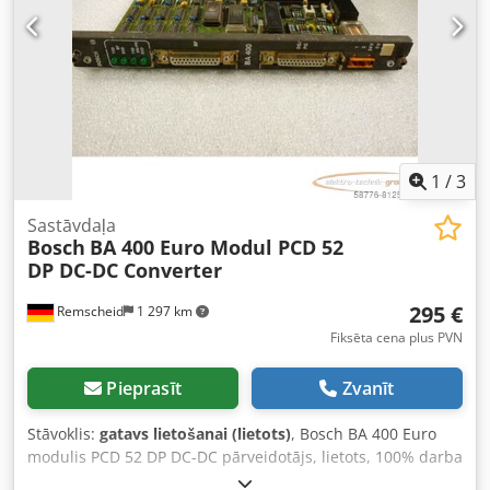
1
/
3
Sastāvdaļa
Bosch
BA 400 Euro Modul PCD 52
DP DC-DC Converter
295 €
Remscheid
1 297 km
Fiksēta cena plus PVN
Pieprasīt
Zvanīt
Stāvoklis:
gatavs lietošanai (lietots)
, Bosch BA 400 Euro
modulis PCD 52 DP DC-DC pārveidotājs, lietots, 100% darba
kārtībā Crsdpoi D T Tpjfx Agxef