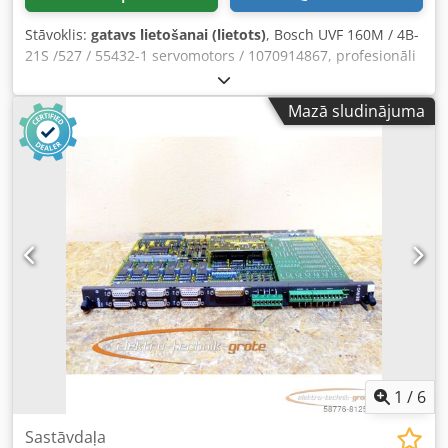
Stāvoklis:
gatavs lietošanai (lietots)
, Bosch UVF 160M / 4B-
21S /527 / 55432-1 servomotors / 1070914867, profesionāli
pilnībā atjaunots un pārbaudīts ar 12 mēnešu garantiju,
100% darba kārtībā, piegāde saskaņā ar fotogrāfijām. Šim
Mazā sludinājuma
izstrādājumam neattiecas nolīgtās tirdzniecības atlaides.
Cenu lūdzam jautāt atsevišķi! UZMANĪBU: Iepakojuma un
transportēšanas izmaksas lūdzam jautāt atsevišķi! Credek
Ru Dcepfx Agxjf
1
/
6
Sastāvdaļa