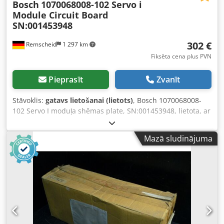
Bosch
1070068008-102 Servo i
Module Circuit Board
SN:001453948
302 €
Remscheid
1 297 km
Fiksēta cena plus PVN
Pieprasīt
Zvanīt
Stāvoklis:
gatavs lietošanai (lietots)
, Bosch 1070068008-
102 Servo I moduļa shēmas plate, SN:001453948, lietota, ar
nelielām lietošanas pazīmēm, 100% darbspējīga, piegādes
saturs atbilstoši fotogrāfijām. Crodpei D T S Ijfx Agxof
Mazā sludinājuma