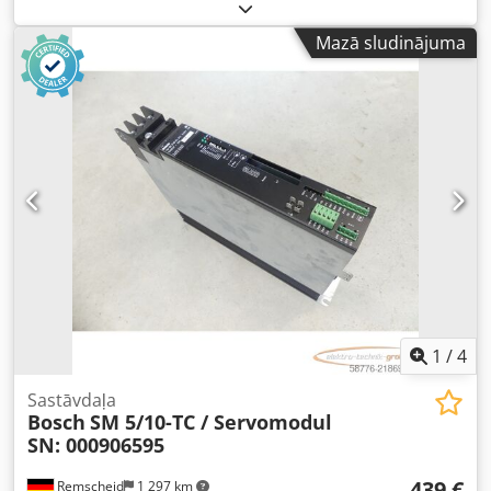
kārtībā, piegādes saturs atbilstoši fotogrāfijām. Csdpfx Agsi
D E Ruexorf
Mazā sludinājuma
1
/
4
Sastāvdaļa
Bosch
SM 5/10-TC / Servomodul
SN: 000906595
439 €
Remscheid
1 297 km