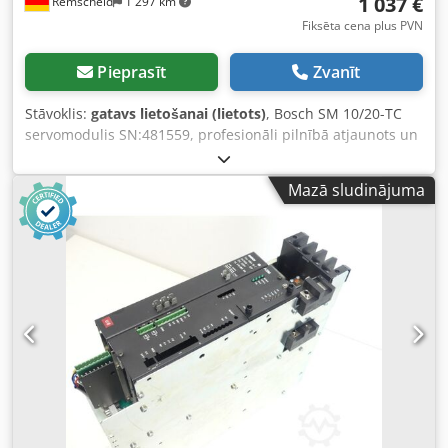
1 037 €
Remscheid
1 297 km
Fiksēta cena plus PVN
Pieprasīt
Zvanīt
Stāvoklis:
gatavs lietošanai (lietots)
, Bosch SM 10/20-TC
servomodulis SN:481559, profesionāli pilnībā atjaunots un
pārbaudīts ar 12 mēnešu garantiju, 100% darba kārtībā,
piegādes apjoms kā attēlos. Uz šo preci līgumā noteiktās
Mazā sludinājuma
atlaides neattiecas. Cena, lūdzu, jautājiet atsevišķi! Csdpfx
Ajx Eqylsgxerf