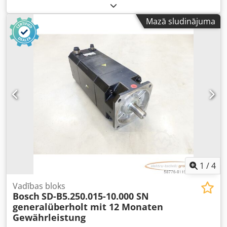
profesionāli pilnībā atjaunots un pārbaudīts, ar 12 mēnešu
garantiju, 100% darbspējīgs, piegādes saturs atbilstoši
Mazā sludinājuma
fotogrāfijām. Uz šo preci neattiecas vienošanās par
tirdzniecības atlaidēm. Lūdzu, cenu pieprasiet atsevišķi!
UZMANĪBU: par iepakojuma un piegādes izmaksām lūdzu
interesēties atsevišķi! Credpoi D E U Usfx Agxsf
1
/
4
Vadības bloks
Bosch
SD-B5.250.015-10.000 SN
generalüberholt mit 12 Monaten
Gewährleistung