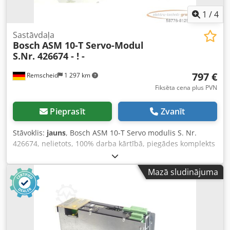
1
/
4
Sastāvdaļa
Bosch
ASM 10-T Servo-Modul
S.Nr. 426674 - ! -
797 €
Remscheid
1 297 km
Fiksēta cena plus PVN
Pieprasīt
Zvanīt
Stāvoklis:
jauns
, Bosch ASM 10-T Servo modulis S. Nr.
426674, nelietots, 100% darba kārtībā, piegādes komplekts
atbilstoši fotogrāfijām Csdpfx Aji D T Tdjgxorf
Mazā sludinājuma