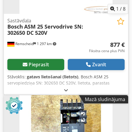
1
/
8
Sastāvdaļa
Bosch
ASM 25 Servodrive SN:
302650 DC 520V
877 €
Remscheid
1 297 km
Fiksēta cena plus PVN
Pieprasīt
Zvanīt
Stāvoklis:
gatavs lietošanai (lietots)
, Bosch ASM 25
servopiedziņa SN: 302650 DC 520V, lietota, parastas
lietošanas pazīmes, 100% funkcionējoša, piegādes apjoms
atbilstoši fotogrāfijām Codpsmgwufefx Agxsrf
Mazā sludinājuma