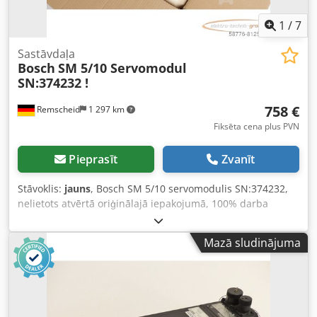
1
/
7
Sastāvdaļa
Bosch
SM 5/10 Servomodul
SN:374232 !
758 €
Remscheid
1 297 km
Fiksēta cena plus PVN
Pieprasīt
Zvanīt
Stāvoklis:
jauns
, Bosch SM 5/10 servomodulis SN:374232,
nelietots atvērtā oriģinālajā iepakojumā, 100% darba
kārtībā, piegādes komplektācija atbilstoši fotogrāfijām.
Crjdpfx Aji D Uflsgxjf
Mazā sludinājuma