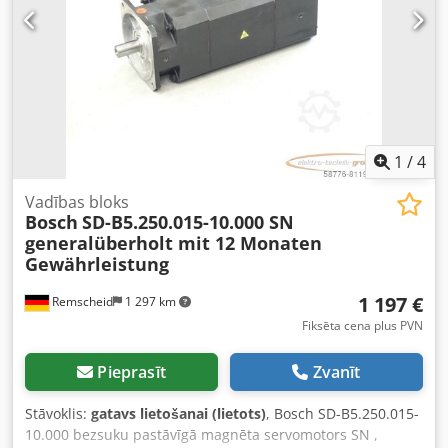
1
/
4
Vadības bloks
Bosch
SD-B5.250.015-10.000 SN
generalüberholt mit 12 Monaten
Gewährleistung
1 197 €
Remscheid
1 297 km
Fiksēta cena plus PVN
Pieprasīt
Zvanīt
Stāvoklis:
gatavs lietošanai (lietots)
, Bosch SD-B5.250.015-
10.000 bezsuku pastāvīgā magnēta servomotors SN ,