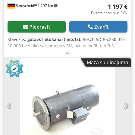
1 197 €
Remscheid
1 297 km
Fiksēta cena plus PVN
Pieprasīt
Zvanīt
Stāvoklis:
gatavs lietošanai (lietots)
, Bosch SD-B5.250.015-
10.000 bezsuku servomotors SN, profesionāli pilnībā
renovēts un testēts ar 12 mēnešu garantiju, 100%
darbspējīgs, piegādes apjoms atbilstoši fotogrāfijām. Uz šo
Mazā sludinājuma
preci neattiecas līgumā noteiktās pārdošanas atlaides.
Cenu, lūdzu, jautājiet atsevišķi! Crsdpfxei D Haco Agxof