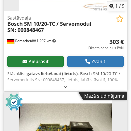
1
/
5
Sastāvdaļa
Bosch
SM 10/20-TC / Servomodul
SN: 000848467
303 €
Remscheid
1 297 km
Fiksēta cena plus PVN
Pieprasīt
Zvanīt
Stāvoklis:
gatavs lietošanai (lietots)
, Bosch SM 10/20-TC /
Servomodulis SN: 000848467, lietots, labā stāvoklī, 100%
funkcionējošs, piegāde atbilstoši fotogrāfijām Csdpfxsy Np
Hre Agxorf
Mazā sludinājuma