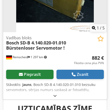
1
/
5
Vadības bloks
Bosch
SD-B 4.140.020-01.010
Bürstenloser Servomotor !
882 €
Remscheid
1 297 km
Fiksēta cena plus PVN
Pieprasīt
Zvanīt
Stāvoklis:
jauns
, Bosch SD-B 4.140.020-01.010 bezsuku
servomotors, sērijas numurs saskaņā ar fotoattēlu,
nelietots oriģinālajā iepakojumā, 100% darba kārtībā,
piegādes apjoms atbilstoši foto, stiprinājuma urbumu
attālums: 117 x 117 mm, piedziņas vārpstas diametrs: 25
UZTICAMĪBAS ZĪME