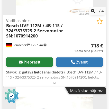
1
/
4
Vadības bloks
Bosch
UVF 112M / 4B-11S /
324/3375325-2 Servomotor
SN:1070914200
718 €
Remscheid
1 297 km
Fiksēta cena plus PVN
Pieprasīt
Zvanīt
Stāvoklis:
gatavs lietošanai (lietots)
, Bosch UVF 112M / 4B-
11S / 324/3375325-2 servomotors SN:1070914200, lietots,
ar normālām lietošanas pazīmēm, 100% darba kārtībā,
piegādes saturs atbilstoši fotogrāfijām. UZMANĪBU:
Mazā sludinājuma
Iepakošanas un piegādes izmaksas lūdzam jautāt atsevišķi!
Cedpfx Asi D Hhcegxsrf