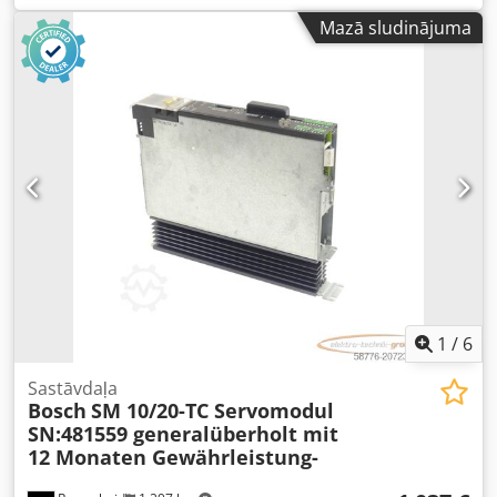
Mazā sludinājuma
1
/
6
Sastāvdaļa
Bosch
SM 10/20-TC Servomodul
SN:481559 generalüberholt mit
12 Monaten Gewährleistung-