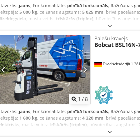
Stāvoklis:
jauns
, Funkcionalitāte:
pilnībā funkcionāls
, Ražošanas ga
celtspēja:
5 000 kg
, celšanas augstums:
5 025 mm
, brīvā pacelšana
dīzeļdegviela
, masta veids:
trīskāršs (triplex)
, būvniecības augstu
dakšas rāmja platums:
1 300 mm
, dakšu garums:
1 200 mm
, tukšai
3 300 mm
, piedziņas veids:
Diesel
, konstrukcijas platums:
1 455 m
Palešu krāvējs
Dakšu platums: 150 mm Dakšu biezums: 60 mm ISO klase: ISO klase 4
Bobcat
BSL16N-
Triplex Transmisija: Hidrotransformators Ātruma klase: 20 Stāvoklis:
Jauns Priekšējā riepu veids: Superelastik Priekšējā riepu izmērs: 300
100% Cjdpfx Asyldtqekvjrf Aizmugurējo riepu veids: Superelastik A
Friedrichsdorf
1 28
Aizmugurējo riepu stāvoklis: 80 - 100% Sānpārvietotājs, dakšu pozicio
lukturi aizmugurē, darba lukturi priekšā, apsilde, kravas aizsargrežģ
pacēlums, salons spogulis, apgaismojuma bāka, stiklu tīrītājs, atpa
sviru 4 hidro funkcijām, braukšanas virziena pārslēgšana roku bals
1
/
8
Stāvoklis:
jauns
, Funkcionalitāte:
pilnībā funkcionāls
, Ražošanas ga
celtspēja:
1 600 kg
, celšanas augstums:
4 320 mm
, brīvā pacelšana
elektrisks
, masta veids:
trīskāršs (triplex)
, būvniecības augstums:
tukšais svars:
1 340 kg
, kopējais garums:
1 964 mm
, piedziņas veid
mm
, Augšējais palešu pacēlājs Svara smaguma punkts: 600 Dakšu 