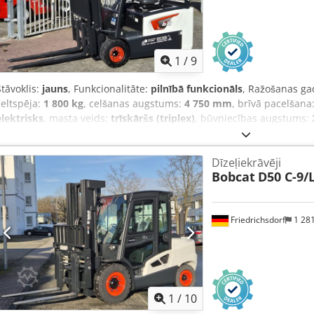
sertifikāts, iekšējais spogulis, ārējais spogulis, bākuguns, stikla tīrītā
1
/
9
Stāvoklis:
jauns
, Funkcionalitāte:
pilnībā funkcionāls
, Ražošanas ga
celtspēja:
1 800 kg
, celšanas augstums:
4 750 mm
, brīvā pacelšana
elektrisks
, masta veids:
trīskāršs (triplex)
, būvniecības augstums:
dakšas rāmja platums:
902 mm
, dakšu garums:
1 200 mm
, tukšais
mm
, piedziņas veids:
Elektro
, konstrukcijas platums:
1 090 mm
, El
Dīzeļiekrāvēji
centrs: 500 mm Dakšu platums: 100 mm Dakšu biezums: 35 mm ISO kl
Bobcat
D50 C-9/
Masta tips: Triplex Ātruma klase: 15 Stāvoklis: Jauna iekārta Tehnisk
tips: Superelastīgas Priekšējās riepas izmērs: 18x7-8 Priekšējo riep
tips: Superelastīgas Aizmugurējo riepu izmērs: 15x4-5-8 Aizmugurēj
Friedrichsdorf
1 28
Nsfx Akvsf Akumulatora spriegums: 48V Akumulatora ietilpība: 625
Akumulatora tips: PzS Akumulatora ražošanas gads: 2024 Akumulator
vārsts, 4. vārsts, darba lukturi aizmugurē, darba lukturi priekšā, p
sertifikāts, iekšējais spogulis, bākuguns,
1
/
10