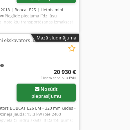
, 2018 | Bobcat E25 | Lietots mini
 🚛 Piegāde pieejama līdz jūsu
ai noteiktu transportēšanas izmaksas!
jumu. Apmaksa piegādes laikā pieejama
s eksperts 52 pārbaudes punkti, 52
Mazā sludinājuma
i ekskavators 320
 Stāvoklis ir 7/10. 📄 Vai vēlaties
 Padoms: Atsauce “40923 Equippo” bieži
kuuuevsrf 💡 Kāpēc šī iekārta un mūsu
egāde uz darba vietu ✔ Naudas
 apsverat citas iekārtu iespējas? Mēs
m
un operatoriem — tie ir viegli
20 930 €
Fiksēta cena plus PVN
Nosūtīt
pieprasījumu
vators BOBCAT E26 EM - 320 mm ķēdes -
zinēja jauda: 15,3 kW (pie 2400
gviela Cilindru skaits: 3 Darbtilpums:
is augstums: 2357 mm Klīrenss: 532