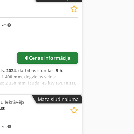
1 km
Cenas informācija
ds:
2024
, darbības stundas:
9 h
,
:
1 400 mm
, degvielas veids:
ms:
2 350 mm
, jauda:
45 kW (61,18 zs)
,
s svars:
4 850 kg
, kopējais garums:
m
, Dīzeļa iekrāvējs Smaguma centrs:
Mazā sludinājuma
ņu iekrāvējs
x Transmisija: Hidrotransformatora
us
lis: Jauns Priekšējās riepas veids:
tāvoklis: 80 – 100% Aizmugurējo riepu
jo riepu stāvoklis: 80 – 100% Sānu
1 km
liskais vārsts, darba apgaismojums
 pilna kabīne, pilns brīvpacēlums, CE