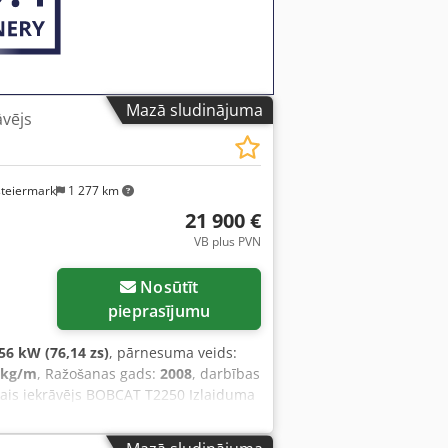
Mazā sludinājuma
āvējs
steiermark
1 277 km
21 900 €
VB plus PVN
Nosūtīt
pieprasījumu
56 kW (76,14 zs)
, pārnesuma veids:
 kg/m
, Ražošanas gads:
2008
, darbības
kais iekrāvējs BOBCAT T2250 Izlaiduma
o Akvorf 2,2 tonnu pacelšanas jauda 5
ija Tikai 198 cm augstums Tikai 190