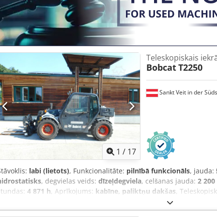
Teleskopiskais iekr
Bobcat
T2250
Sankt Veit in der Süd
1
/
17
Stāvoklis:
labi (lietots)
, Funkcionalitāte:
pilnībā funkcionāls
, jauda:
hidrostatisks
, degvielas veids:
dīzeļdegviela
, celšanas jauda:
2 200
stundas:
4 871 h
, Aprīkojums:
kabīne, paliktņu dakšas
, Teleskopis
gads: 2008 Nobraukums pēc skaitītāja: 4871 stundas Cedpfxszr En I
metru pacelšanas augstums 56 kW 2 pakāpju hidrostatiskā transmis