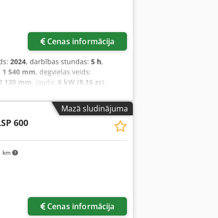
js,
Cenas informācija
ds:
2024
, darbības stundas:
5 h
,
:
1 540 mm
, degvielas veids:
2 130 mm
, jauda:
6 kW (8,16 zs)
,
 svars:
3 250 kg
, kopējais garums:
1 991
ektrisks 3 riteņu iekrāvējs Slodzes
Mazā sludinājuma
ase: ISO klase 2 = 1.000 - 2.500 kg
LSP 600
ais stāvoklis: Jauns Priekšējās riepas
u stāvoklis: Jaunas Aizmugurējās riepas
o riepu stāvoklis: Jaunas Credpjw N Tp
1 km
Ah Akumulatora ražotājs: Midac
a stāvoklis: Jauns Sānu nobīde, 3.
ilns brīvas celšanas stieņa pacēlums, CE
Cenas informācija