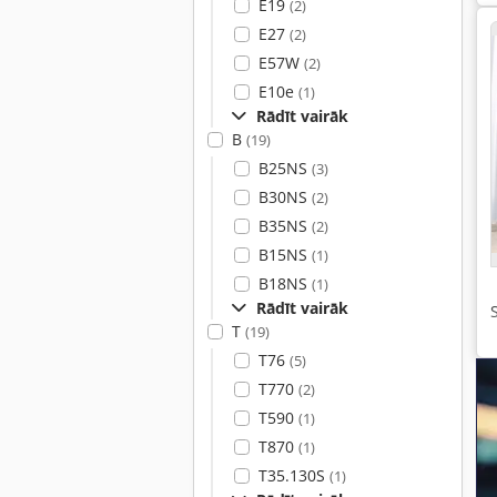
E19
(2)
E27
(2)
E57W
(2)
E10e
(1)
Rādīt vairāk
B
(19)
B25NS
(3)
B30NS
(2)
B35NS
(2)
B15NS
(1)
B18NS
(1)
Rādīt vairāk
T
(19)
T76
(5)
T770
(2)
T590
(1)
T870
(1)
T35.130S
(1)