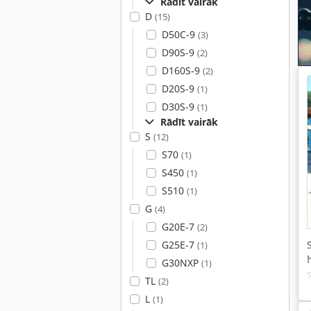
Rādīt vairāk
D
(15)
D50C-9
(3)
D90S-9
(2)
D160S-9
(2)
D20S-9
(1)
D30S-9
(1)
Rādīt vairāk
S
(12)
S70
(1)
S450
(1)
S510
(1)
G
(4)
G20E-7
(2)
G25E-7
(1)
G30NXP
(1)
TL
(2)
L
(1)