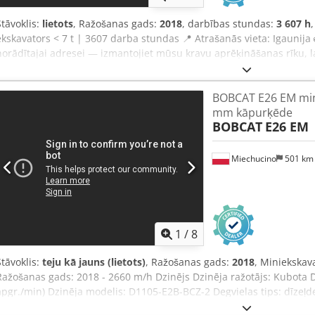
Stāvoklis:
lietots
, Ražošanas gads:
2018
, darbības stundas:
3 607 h
ekskavators < 7 t | 3607 darba stundas 📍 Atrašanās vieta: Igaunija
norādītajai adresei — izmantojiet mūsu kravu aprēķināšanas rīku, l
💰 Iegādājieties tūlīt par 15 600 eiro vai iesniedziet savu piedāvā
par nelielu maksu (pēc apstiprināšanas)* 👷‍♂️ Pārbaudījis neatkarīg
BOBCAT E26 EM min
apstiprināti ✅, 0 nepilnību ℹ️, 0 izdevumu ⚠️ 📌 Inspektora komentārs:
mm kāpurķēde
apskatīt pilnu pārbaudes ziņojumu, papildu fotogrāfijas vai video?
BOBCAT
E26 EM
tiek izmantota, meklējot sīkāku informāciju tiešsaistē. Codpfx Akjz
pakalpojumi izceļas: ✔ Rūpīga pārbaude, ko veic profesionāļi ✔ Pi
atmaksas garantija ✔ Drošas un elastīgas maksājumu iespējas 🔄 Vai
Miechucino
501 k
piedāvājam noderīgus rīkus un resursus visiem iekārtu īpašniekiem 
pieejami mūsu platformā.
1
/
8
Stāvoklis:
teju kā jauns (lietots)
, Ražošanas gads:
2018
, Miniekska
Ražošanas gads: 2018 - 2660 m/h Dzinējs Dzinēja ražotājs: Kubota D
apgr./min) Dzinēja modelis: D1105-E2B-BCZ-2 Degvielas tips: dīzeļde
1,123 l Griezes moments: 71,2 Nm Dzesēšana: ūdens Izmēri Kopēja