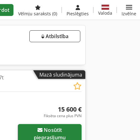
rdot
Valoda
Vēlmju saraksts
(0)
Pieslēgties
Izvēlne
Atbilstība
Mazā sludinājuma
7t
15 600 €
Fiksēta cena plus PVN
Nosūtīt
pieprasījumu