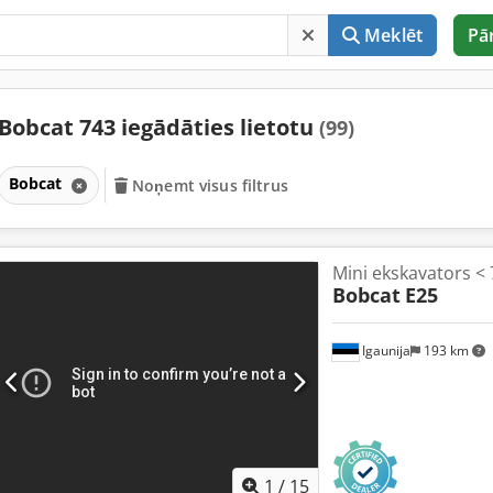
Meklēt
Pā
Bobcat 743 iegādāties lietotu
(99)
Bobcat
Noņemt visus filtrus
Mini ekskavators < 
Bobcat
E25
Igaunija
193 km
1
/
15