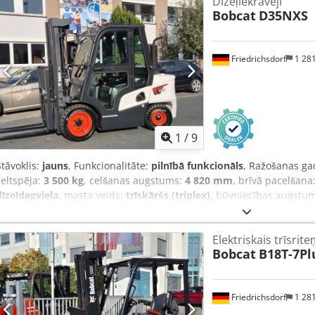
Dīzeļiekrāvēji
Bobcat
D35NXS
Friedrichsdorf
1 28
1
/
9
Stāvoklis:
jauns
, Funkcionalitāte:
pilnībā funkcionāls
, Ražošanas ga
celtspēja:
3 500 kg
, celšanas augstums:
4 820 mm
, brīvā pacelšana
dīzeļdegviela
, masta veids:
trīskāršs (triplex)
, būvniecības augstu
dakšas rāmja platums:
1 190 mm
, dakšu garums:
1 200 mm
, tukšai
2 750 mm
, piedziņas veids:
Diesel
, konstrukcijas platums:
1 290 m
Elektriskais trīsrite
500 mm ISO klase: ISO klase 3 = 2 500 - 4 999 kg Masta tips: Triple
Bobcat
B18T-7Pl
(Wandler) Ātruma klase: 20 Stāvoklis: Jauna iekārta Tehniskais stāvok
Superelastīgas Priekšējās riepas izmērs: 28-9 x15 Priekšējo riepu s
veids: Superelastīgas Aizmugurējo riepu izmērs: 6.50x10 Aizmugurē
Friedrichsdorf
1 28
pārvietotājs (side shifter), Crsdpfx Akey U R Dcevef 3. un 4. hidrau
aizmugurē, darba apgaismojums priekšā, kravnesības aizsargrežģis,