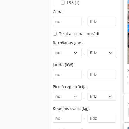
L95
(1)
Cena:
-
Tikai ar cenas norādi
Ražošanas gads:
-
Jauda [kW]:
-
Pirmā reģistrācija:
-
Kopējais svars [kg]:
ējs
Krāvējs
Dadzis Krāvējs
Edivu Krāvējs
-