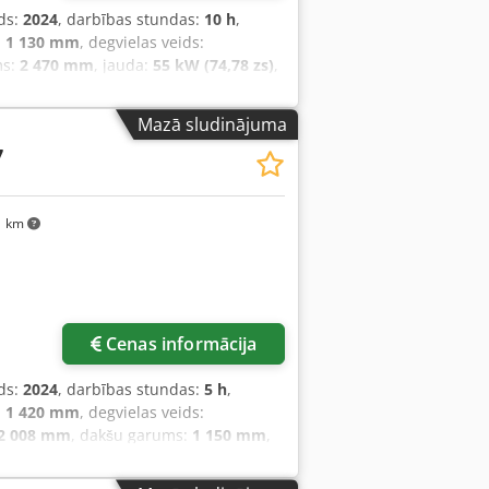
ds:
2024
, darbības stundas:
10 h
,
:
1 130 mm
, degvielas veids:
ms:
2 470 mm
, jauda:
55 kW (74,78 zs)
,
s svars:
6 930 kg
, kopējais garums:
m
, Dīzeļiekrāvējs Smaguma centrs: 600
Mazā sludinājuma
 = 5.000 - 10.000 kg Masta tips:
7
 Jauna iekārta Tehniskais stāvoklis:
x15-18 Priekšējā riepu stāvoklis: 80 -
izmugurējo riepu izmērs: 7.00x12-14
1 km
nētājs, 3. vārsts, 4. vārsts, darba
is, pilna kabīne, pilnais brīvais
kaļskata kamera, roku balsts ar mini
tā
Cenas informācija
ds:
2024
, darbības stundas:
5 h
,
:
1 420 mm
, degvielas veids:
2 008 mm
, dakšu garums:
1 150 mm
,
s:
Elektro
, konstrukcijas platums:
820
platums: 560 mm Masta veids: Triplex