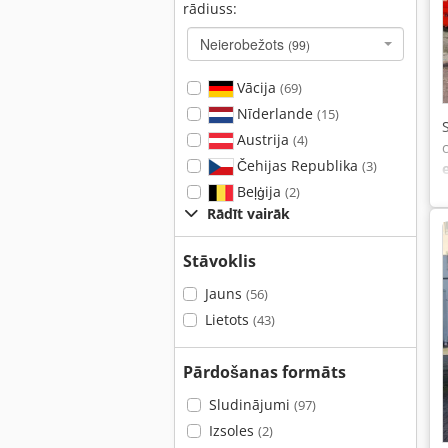
rādiuss:
Neierobežots
(99)
Vācija
(69)
Nīderlande
(15)
Austrija
(4)
Čehijas Republika
(3)
Beļģija
(2)
Rādīt vairāk
Stāvoklis
Jauns
(56)
Lietots
(43)
Pārdošanas formāts
Sludinājumi
(97)
Izsoles
(2)