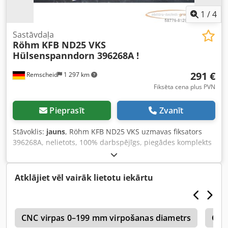
1
/
4
Sastāvdaļa
Röhm
KFB ND25 VKS
Hülsenspanndorn 396268A !
291 €
Remscheid
1 297 km
Fiksēta cena plus PVN
Pieprasīt
Zvanīt
Stāvoklis:
jauns
, Röhm KFB ND25 VKS uzmavas fiksators
396268A, nelietots, 100% darbspējīgs, piegādes komplekts
atbilstoši fotogrāfijām. Djdpfxsi Ec Dqo Ah Dokr
Atklājiet vēl vairāk lietotu iekārtu
i
CNC virpas 0–199 mm virpošanas diametrs
Cnc