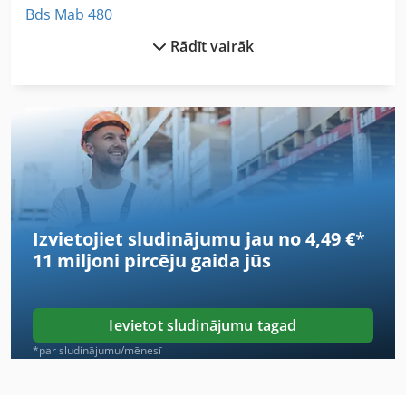
Bds Mab 480
Rādīt vairāk
Bds Mab 485
Bdsfor Mašīna
Bft
Bhx 055
Bko
Izvietojiet sludinājumu jau no 4,49 €
*
Bmc
11 miljoni pircēju
gaida jūs
Bmo Automatizācija
Bmt
Ievietot sludinājumu tagad
Bmw
*par sludinājumu/mēnesī
Bsa Bpk 190