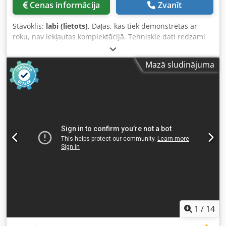
Cenas informācija
Zvanīt
Stāvoklis:
labi (lietots)
, Daļas, kas tiek demonstrētas ar
roku, nav iekļautas komplektācijā. Tehniskie dati redzami
attēlā. Instrumenti koka kastē tiks piegādāti kopā ar
iekārtu. Dedswb Em Sopfx Ah Djkr
Mazā sludinājuma
1
/
14