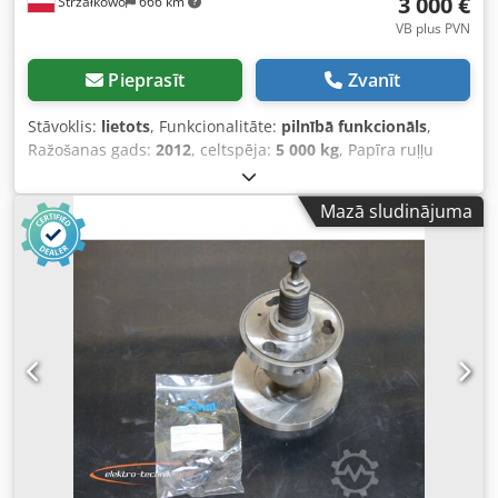
3 000 €
Strzałkowo
666 km
VB plus PVN
Pieprasīt
Zvanīt
Stāvoklis:
lietots
, Funkcionalitāte:
pilnībā funkcionāls
,
Ražošanas gads:
2012
, celtspēja:
5 000 kg
, Papīra ruļļu
skava ISO klase: ISO klase 3 = 2500–4999 kg Stāvoklis:
gatava lietošanai un pilnībā funkcionāla Tehniskais
Mazā sludinājuma
stāvoklis: labs Dkodpszl It Hofx Ah Der Apraksts: Ražošanas
gads 2012, ISO 3A (51 cm), kravnesība 5000 kg, atvēršanas
diapazons 650–1520 mm, platums 1630 mm, kontaktu
plāksnes 900x250 mm, ID OS2059.