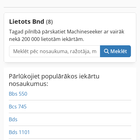
kopējais platums:
2 600 mm
, krautuves garums:
8 140
mm
, iekraušanas vietas platums:
2 490 mm
, iekraušanas
telpas augstums:
2 830 mm
, Ražošanas gads:
2019
,
Lietots Bnd
(8)
Tagad pilnībā pārskatiet Machineseeker ar vairāk
nekā 200 000 lietotām iekārtām.
Meklēt
Pārlūkojiet populārākos iekārtu
nosaukumus:
Bbs 550
Bcs 745
Bds
Bds 1101