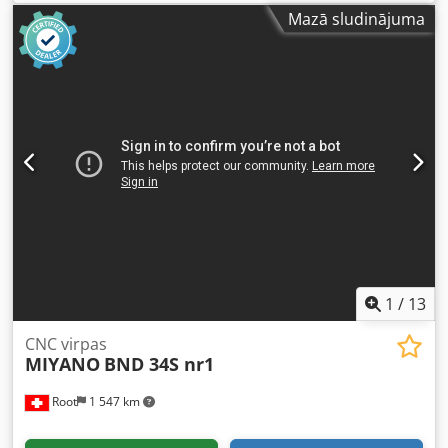
(jauns 2010. gadā) – Fanuc 21TB vadības sistēma. Dksdjm
Mazā sludinājuma
Rglhjpfx Ah Der
1
/
13
CNC virpas
MIYANO
BND 34S nr1
Root
1 547 km