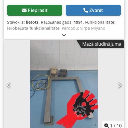
Pieprasīt
Zvanīt
Stāvoklis:
lietots
, Ražošanas gads:
1991
, Funkcionalitāte:
ierobežota funkcionalitāte
, Pārdodu: virpa Miyano
BND34s ar LNS stieņu padevēju un piederumiem
Pārdošanā ir CNC virpa no ražotāja Miyano. BND34s
Mazā sludinājuma
modelis ir ideāli piemērots sērijveida ražošanai un tiek
piedāvāts komplektā ar dažādiem piederumiem. Iekārta ir
darba gatavībā un līdz nesenam brīdim tika izmantota
mūsu ražošanā. Dkjdpjxvz A Aefx Ah Der Modelis: Miyano
BND34s Stieņu padevējs: LNS Hydrobar
1
/
10