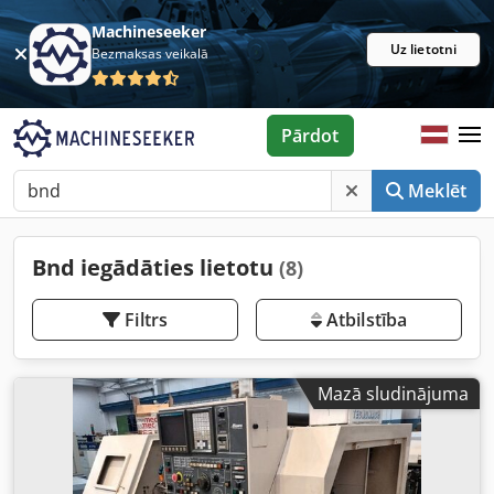
Machineseeker
Uz lietotni
Bezmaksas veikalā
Pārdot
Meklēt
Bnd iegādāties lietotu
(8)
Filtrs
Atbilstība
Mazā sludinājuma