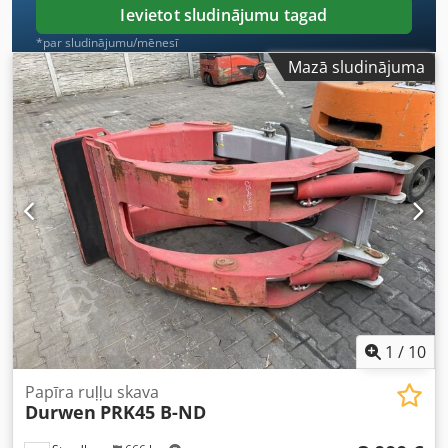
Ievietot sludinājumu tagad
*par sludinājumu/mēnesī
Mazā sludinājuma
1
/
10
Papīra ruļļu skava
Durwen
PRK45 B-ND