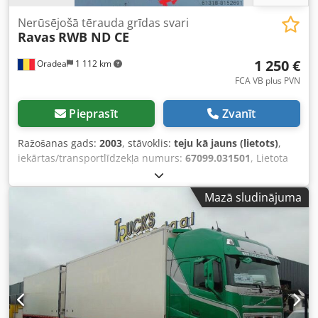
Nerūsējošā tērauda grīdas svari
Ravas
RWB ND CE
1 250 €
Oradea
1 112 km
FCA VB plus PVN
Pieprasīt
Zvanīt
Ražošanas gads:
2003
, stāvoklis:
teju kā jauns (lietots)
,
iekārtas/transportlīdzekļa numurs:
67099.031501
, Lietota
Ravas grīdas svaru platforma Ravas grīdas svari, modelis:
RWB ND CE, sērijas numurs: 67099.031501, ražošanas
Mazā sludinājuma
gads: 02-06-2003, maksimālā/minimālā celtspēja: 1500/20
kg, e=dd= 1kg, izmēri: 1300 mm x 900 mm x 50 mm.
Komplektā ar sienas displeju. Priekšrocības: • Nerūsējošā
tērauda svari droši lietojami pārtikas vai ķīmiskajā
rūpniecībā. • Palešu preces var nosvērt ērtāk nekā uz
platformas svariem, jo nav nepieciešams braukt ar kravu
pāri rampām. • Svarus var viegli pārvietot, jo tie aprīkoti ar
riteņiem un rokturiem. • Svari ir IP68 sertificēti – tos var