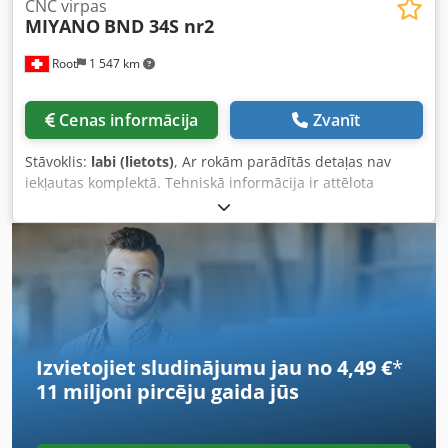
CNC virpas
MIYANO
BND 34S nr2
Root
1 547 km
Cenas informācija
Zvanīt
Stāvoklis:
labi (lietots)
, Ar rokām parādītās detaļas nav
iekļautas komplektā. Tehniskā informācija ir attēlota
fotogrāfijās. Instrumenti koka kastē tiks piegādāti kopā ar
iekārtu. Dedjwb Eptepfx Ah Dekr
Izvietojiet sludinājumu jau no 4,49 €
*
11 miljoni pircēju
gaida jūs