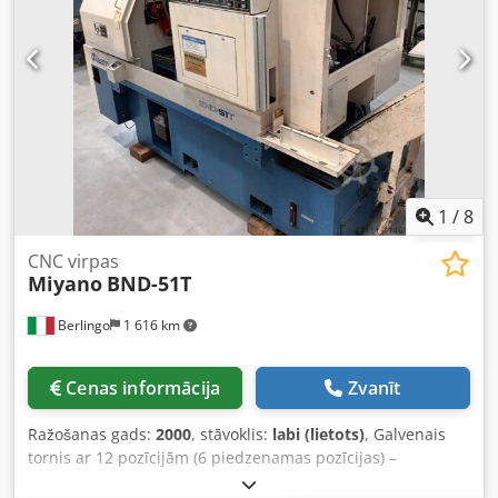
1
/
8
CNC virpas
Miyano
BND-51T
Berlingo
1 616 km
Cenas informācija
Zvanīt
Ražošanas gads:
2000
, stāvoklis:
labi (lietots)
, Galvenais
tornis ar 12 pozīcijām (6 piedzenamas pozīcijas) –
palīgtornis ar 6 pozīcijām – LNS Sprint 552 stieņu padevējs