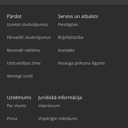
Pārdot
Serviss un atbalsts
Izvietot sludinājumus
Pieslēgties
Pārvaldīt sludinājumus
BUJ/Palīdzība
Rezervēt reklāmu
Kontakts
Uzticamības zīme
Parauga pirkuma līgums
Iesniegt izsoli
Uzņēmums
Juridiskā informācija
Par mums
Impressum
Presa
Vispārīgie noteikumi