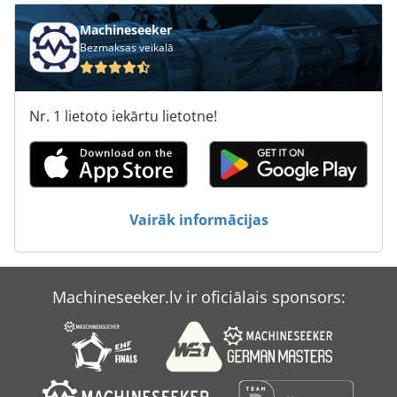
Bts 200
Machineseeker
Bezmaksas veikalā
Budget Bds 1101
Bvm
Nr. 1 lietoto iekārtu lietotne!
Bīdāmās
Cbn
Hyundai
Vairāk informācijas
Miyano Bnj
Ng 200
Machineseeker.lv ir oficiālais sponsors:
R 706
Tnd