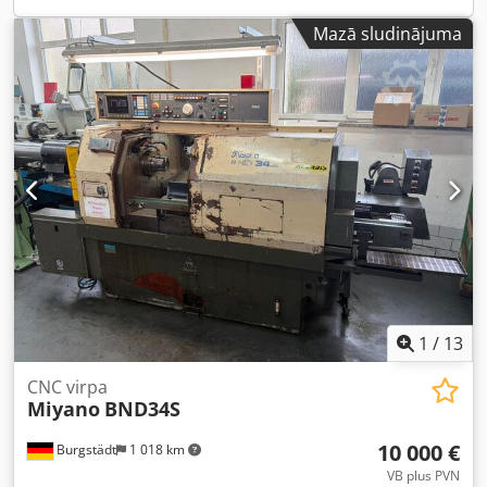
Mazā sludinājuma
1
/
13
CNC virpa
Miyano
BND34S
10 000 €
Burgstädt
1 018 km
VB plus PVN