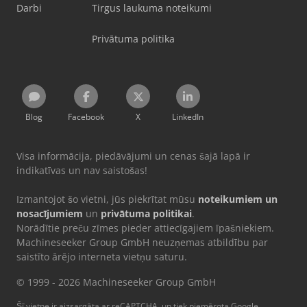
Darbi
Tirgus laukuma noteikumi
Privātuma politika
Blog
Facebook
X
LinkedIn
Visa informācija, piedāvājumi un cenas šajā lapā ir
indikatīvas un nav saistošas!
Izmantojot šo vietni, jūs piekrītat mūsu
noteikumiem un
nosacījumiem
un
privātuma politikai
.
Norādītie preču zīmes pieder attiecīgajiem īpašniekiem.
Machineseeker Group GmbH neuzņemas atbildību par
saistīto ārējo interneta vietņu saturu.
© 1999 - 2026 Machineseeker Group GmbH
Šī vietne ir aizsargāta ar reCAPTCHA, un tiek piemērota Google