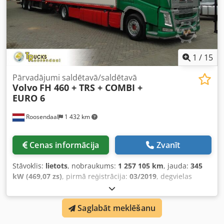
dezinficēt jebkurā laikā. • Vienkārši nosveriet kravas līdz 1
500 kg uz EUR1 paletēm. Dodpfji E Hxxjx Ah Dskr Cena: 1
250 € + PVN, apspriežama, FCA Oradea/Rumānija
Iespējamas kļūdas, izmaiņas un prečes iepriekšpārdošana!
Mēs runājam angliski, vāciski, ungāriski, franču un rumāņu
valodā.
1
/
15
Pārvadājumi saldētavā/saldētavā
Volvo
FH 460 + TRS + COMBI +
EURO 6
Roosendaal
1 432 km
Cenas informācija
Zvanīt
Stāvoklis:
lietots
, nobraukums:
1 257 105 km
, jauda:
345
kW (469,07 zs)
, pirmā reģistrācija:
03/2019
, degvielas
veids:
dīzeļdegviela
, asu konfigurācija:
4x2
, riteņu bāze:
6 000 mm
, degviela:
dīzeļdegviela
, krāsa:
cits
, vadītāja
Saglabāt meklēšanu
kabīne:
gulēšanas kabīne
, pārnesuma veids:
automātisks
,
emisijas klase:
Euro 6
, kopējais garums:
10 600 mm
,