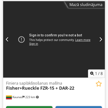
darbojošs
Mazā sludinājuma
1
/
8
Finiera saplākšņošanas mašīna
Fisher+Rueckle
FZR-15 + DAR-22
Kaunas
223 km