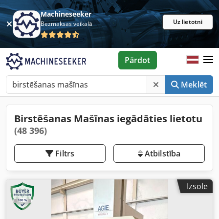
Machineseeker
Uz lietotni
Bezmaksas veikalā
Pārdot
Meklēt
Birstēšanas Mašīnas iegādāties lietotu
(48 396)
Filtrs
Atbilstība
Izsole