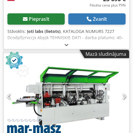
Fiksēta cena plus PVN
Pieprasīt
Zvanīt
Stāvoklis:
ļoti labs (lietots)
, KATALOGA NUMURS 7227
Dcodpfjzrvccjx Abpjk TEHNISKIE DATI - darba platums: 40–
300 mm - materiāla biezums: 10–35 mm - minimālais
materiāla garums: 270 mm - maksimālais materiāla
Mazā sludinājuma
garums: bez ierobežojuma - maksimālais padeves ātrums:
90 m/min - padeves ātruma regulēšana bezpakāpju ar
invertoru no vadības pults - griešanas ātrums: 24 m/min -
frēzes dzinēja jauda: 2x4 kW - frēzes apgriezienu skaits:
7500 apgr./min - padeves dzinēja jauda: 0,75 kW -
pneimatiskais augšējais un sānu nospiedējs - vārpstas
diametrs: 40 mm - iekšējās padeves motorzinējs 1130 mm
garumā, rullīšu konveijers - manuālā/automātiskā vadība -
PLC vadības panelis ar skārienekrānu ērtai ekspluatācijai -
saspiestā gaisa pieslēgums: 8 bar - nosūces pieslēguma
diametrs: 150 mm - izmēri (garums/platums/augstums):
2550x1200x1400 mm - svars: 1100 kg PRIEKŠROCĪBAS –
izgatavota Vācijā – DTR dokumentācija – profilešanas