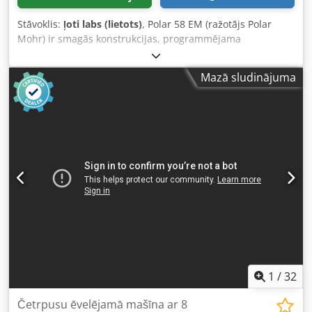
Stāvoklis:
ļoti labs (lietots)
, Polar 58 EM (ražotājs Polar
Mohr) ir smagās konstrukcijas, programmējama
hidrauliskā papīra griezējieta. Tā ir paredzēta poligrāfijām,
kopēšanas centriem un grāmatu iesiešanas darbnīcām,
Mazā sludinājuma
kurām nepieciešama precīza un atkārtojama griešana
SRA3 un B3 papīra formātos. Tehniskās specifikācijas:
Griešanas platums: 580 mm (22,8 collas) Padeves dziļums:
580 mm (22,8 collas) Spīles atvērums: 100 mm (3,9 collas) –
maksimālais stabu augstums Dedpfszr E Eyox Abpock
Spiešanas spēks: maināms no 180 daN (400 lbs) līdz 1500
daN (3300 lbs) Minimālais griezuma garums: 15 mm (0,59
collas) bez palīglīstes / 50 mm (1,96 collas) ar palīglīsti
Atmiņa un programmas: digitālā mikroprocesora vadība ar
99 programmām un līdz 999 pozīcijām Elektrobarošanas
prasības: 3 fāžu strāva Neto svars: 520 kg (1146 lbs)
Iekārtas izmēri: 115 cm (platums) × 135 cm (garums) × 136
cm (augstums)
1
/
32
Četrpusu ēvelējamā mašīna ar 8