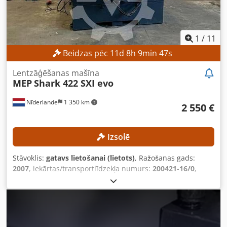
kakliņa gredzens, 1,0 litru pudeles) Piezīme: papildus
iekārtai, lai sāktu ražošanu, būs nepieciešams tikai
žāvētājs un dzesēšanas iekārta.
1
/
11
Beidzas pēc
11
d
8
h
9
min
46
s
Lentzāģēšanas mašīna
MEP
Shark 422 SXI evo
Nīderlande
1 350 km
2 550 €
Izsolē
Stāvoklis:
gatavs lietošanai (lietots)
, Ražošanas gads:
2007
, iekārtas/transportlīdzekļa numurs:
200421-16/0
,
Funkcionalitāte:
pilnībā funkcionāls
, kopējais svars:
1 500
kg
, zāģlentes garums:
4 640 mm
, lentes zāģa platums:
34
mm
, TEHNISKIE RAKSTURLĀKUMI Zāģa tips:
Pusautomātisks Orientācija: Horizontāla Leņķa zāģēšana: Jā
Apaļu materiālu zāģēšanas diametrs: 360 mm Zāģlentas