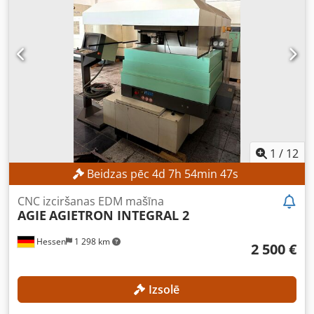
1
/
12
Beidzas pēc
4
d
7
h
54
min
46
s
CNC izciršanas EDM mašīna
AGIE
AGIETRON INTEGRAL 2
Hessen
1 298 km
2 500 €
Izsolē