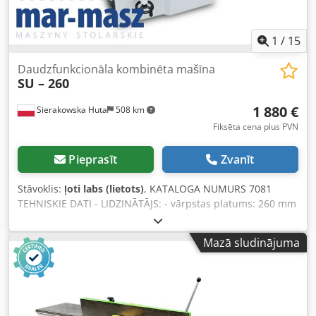
1
/
15
Daudzfunkcionāla kombinēta mašīna
SU – 260
1 880 €
Sierakowska Huta
508 km
Fiksēta cena plus PVN
Pieprasīt
Zvanīt
Stāvoklis:
ļoti labs (lietots)
, KATALOGA NUMURS 7081
TEHNISKIE DATI - LIDZINĀTĀJS: - vārpstas platums: 260 mm
- darba galdu garums: 1190 mm - čuguna vadotne,
regulējama leņķī - regulējami galdi BIEZUMPLĀNĒTĀJS: -
Mazā sludinājuma
maksimālais apstrādājamā elementa biezums: 110 mm -
aizsargs virs biezumplānotāja vārpstas no augšas: -
aizsargvārsti - vilkošā vārpsta, zobaina - frēzēšanas vārpsta
- izvadvārpsta, gluda, vilkoša - nosūces caurules diametrs:
85 mm RIPZĀĢIS: - maksimālais ripzāģa diska diametrs: