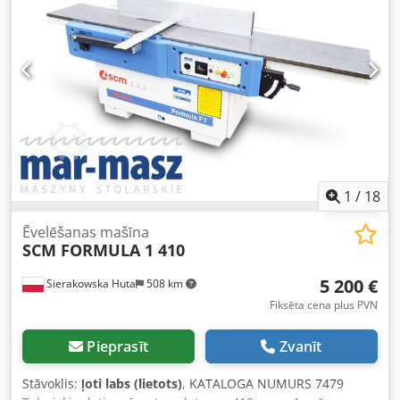
mm - Vārpsta ar fiksāciju Djdpszr U H Tefx Abpsck -
Maksimālais frēzes diametrs: 350 mm - 2 griešanās ātrumi:
3000, 4500 apgr./min - Motors: aptuveni 5,5 kW - Bremze -
Sānu ratiņi – manuāla nobīde - Ratiņu izmēri
(garums/platums): 1180x600 mm - Leņķa lineāls -
Pneimatisks piespiedējmehānisms - Nosūces savienojuma
diametrs: 125 mm - Izmēri (garums/platums/augstums):
1750/2600 (sūtīšanai 1200)/1400 mm - Svars: 715 kg
PRIEKŠROCĪBAS – Ražots Vācijā – Ļoti labā stāvoklī – Lietota
tapošanas iekārta Neto cena: 13900 PLN Neto cena: 3300
EUR atbilstoši kursam 4,2 EUR (Cenas var mainīties
1
/
18
augstāku svārstību gadījumā)
Ēvelēšanas mašīna
SCM FORMULA 1 410
5 200 €
Sierakowska Huta
508 km
Fiksēta cena plus PVN
Pieprasīt
Zvanīt
Stāvoklis:
ļoti labs (lietots)
, KATALOGA NUMURS 7479