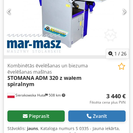
1
/
26
Kombinētās ēvelēšanas un biezuma
ēvelēšanas mašīnas
STOMANA
ADM 320 z wałem
spiralnym
3 440 €
Sierakowska Huta
508 km
Fiksēta cena plus PVN
Pieprasīt
Zvanīt
Stāvoklis:
jauns
, Kataloga numurs S 0335 - Jauna iekārta,