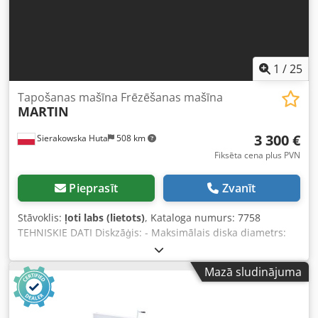
1
/
25
Tapošanas mašīna Frēzēšanas mašīna
MARTIN
3 300 €
Sierakowska Huta
508 km
Fiksēta cena plus PVN
Pieprasīt
Zvanīt
Stāvoklis:
ļoti labs (lietots)
, Kataloga numurs: 7758
TEHNISKIE DATI Diskzāģis: - Maksimālais diska diametrs:
350 mm - Vārpstas diametrs: 30 mm - Vārpsta ar fiksāciju -
Diska regulācija priekšā/aizmugurē, augšā/apakšā, leņķī -
Mazā sludinājuma
Diska aizsargs - Motors: 1,1 kW - Nosūces savienojuma
diametrs: 80 mm Frēzmašīna: - Spundēšanas vārpsta: -
Vārpstas diametrs: 40 mm - Vārpstas darba augstums: 150