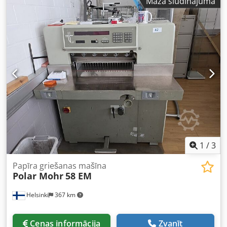
Mazā sludinājuma
Minimālais ievadmateriāla garums: 1000 mm -
Maksimālais apstrādes pārpalikums vienā pusē: 30 mm -
Uzstādīta čaula ar diametru: 90 mm - Nažgalvas piedziņas
motors: 22 kW - Bezpakāpju padeves ātruma regulēšana +
uz priekšu/atpakaļ ar frekvenču pārveidotāju - Padeves
motors: 1,5 kW Aprīkojums: - Ievades renis - 6 zobaini
vilkšanas veltņi - 4-nažu galva - 6 gludi vilkšanas
izvadveltnīši - Komplektā ar 10 čaulām - Izmēri
(garums/platums/augstums): 2800 x 1300 x 2150 mm -
Svars: aptuveni 2200 kg PRIEKŠROCĪBAS – Ražots Polijā,
SAFO zīmols – DTR + CE dokumentācija – Komplektā ar
čaulām – Lietots apaļošanas aparāts, ļoti labā stāvoklī Cena
bez PVN: 98 900 PLN Cena bez PVN: 23 548 EUR (aprēķinot
pēc kursa 4,20 EUR) (Cenas var mainīties atkarībā no
1
/
3
valūtas svārstībām)
Papīra griešanas mašīna
Polar Mohr
58 EM
Helsinki
367 km
Cenas informācija
Zvanīt