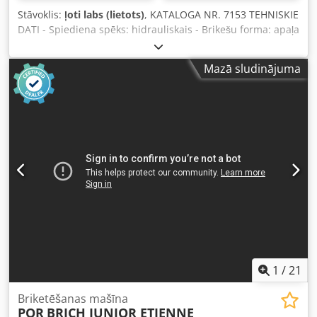
Stāvoklis:
ļoti labs (lietots)
, KATALOGA NR. 7153 TEHNISKIE
DATI - Spiediena spēks: hidrauliskais - Brikešu forma: apaļa
- Brikešu diametrs: 70 mm - Tvertnes izmēri (A/P): 920x870
mm - Ražība: apmēram 110 kg/h - Automātiska iekārtas
Mazā sludinājuma
darbība Dcodpfxozh H Rio Abpok - Eļļas dzesētājs - Eļļas
sildīšana - Pārbaudes logs - Motors: 7,5 kW - Izmēri (G/P/A):
1750x1300x1460 mm - Svars: 825 kg PRIEKŠROCĪBAS – Nav
krāsota – Ražots Itālijā – Lietota brikešu prese – Ļoti labā
stāvoklī Neto cena: 38 900 PLN Neto cena: 9 260 EUR
(atkarībā no kursa 4,2 EUR) (Cenas var mainīties lielu
valūtas kursa svārstību gadījumā)
1
/
21
Briketēšanas mašīna
POR
BRICH JUNIOR ETIENNE