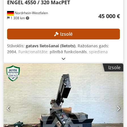
ENGEL
4550 / 320 MacPET
Nordrhein-Westfalen
45 000 €
1 308 km
Izsolē
Stāvoklis:
gatavs lietošanai (lietots)
, Ražošanas gads:
2004
, Funkcionalitāte:
pilnībā funkcionāls
, spiediena
spēks:
3 188 kN
, iesmidzināšanas svars:
6 935 g
, skrūvju
konveijera diametrs:
130 mm
, ražošanas jauda:
17 000
Izsole
vienība/h
, TEHNISKIE RAKSTURLĀKUMI Noslēgšanas spēks:
320 t Injekcijas svars: 6935 g Skrūves diametrs: 130 mm
Jauda: 17 000 priekšformas/h IERĪCES RAKSTURLĀKUMI
Izmēri: 72 vietas, 4 līmeņi Djdpfxszmxdlo Abpock
APRĪKOJUMS Izņemšanas komplekts Konveijera lente LT/h
1825 TPS robots TRT-M4-72-E Var izvēlēties kādu no šīm
divām veidnēm: 1. variants: MHT veidne ar 72 vietām,
paredzēta 30,8 g PCO 1810 vai 1881 (īsa, 28 mm kakliņa
gredzens, 1,5 litru pudeles) 2. variants: 72 serdeņu
komplekti, paredzēti 27,8 g PCO 1810 vai 1881 (īsa, 28 mm