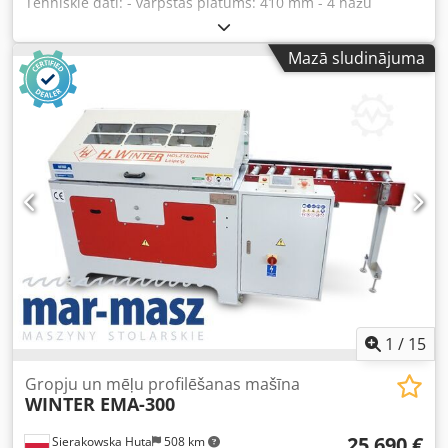
Tehniskie dati: - vārpstas platums: 410 mm - 4 nažu
vārpsta (TERSA) - trokšņu slāpēšanas ķemme - vārpstas
aizsargs - galdu garums: 2610 mm - garāks ievades galds:
Mazā sludinājuma
1435 mm - čuguna galdi - abi galdi regulējami - oriģināla
čuguna regulējama leņķa lineāla - bremze - nosūces
pieslēguma diametrs: 115 mm - motors: 4 kW - izmēri
garums/platums/augstums: 2610x960x1110 mm - svars:
578 kg PRIEKŠROCĪBAS – ražots Itālijā – 4 nažu vārpsta –
bremze – trokšņu slāpēšanas ķemme – garāks ievades
galds – nav pārkrāsots – lietota ēvelmašīna, ļoti labā
stāvoklī, oriģinālā DTR dokumentācija Neto cena: 21 900
PLN Neto cena: 5 200 EUR (atkarībā no kursa 4,2 EUR)
(Cenas var mainīties pie lielākām kursa svārstībām)
Dodpezr Itgsfx Abpock
1
/
15
Gropju un mēļu profilēšanas mašīna
WINTER EMA-300
25 690 €
Sierakowska Huta
508 km