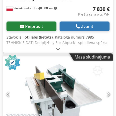
7 830 €
Sierakowska Huta
508 km
Fiksēta cena plus PVN
Pieprasīt
Zvanīt
Stāvoklis:
ļoti labs (lietots)
, Kataloga numurs 7985
TEHNISKIE DATI Dedpfjzh Iy Eox Abpsck - spiediena spēks:
hidraulisks - briketes forma: apaļa - briketes diametrs: 50
mm - tvertnes diametrs: 1000 mm - jauda: līdz 10
Mazā sludinājuma
briketēm/min, apm. 90 kg/stundā - automātiska mašīnas
darbība - dzinējs: 5,5 kW - izmēri (gar/plat/aug):
1720x1100x1500 mm - svars: apmēram 650 kg
PRIEKŠROCĪBAS – ražots Itālijā – lietota briketēšanas prese
– nav pārkrāsota – ļoti labā stāvoklī Neto cena: 32 900 PLN
Neto cena: 7 830 EUR pie 4,2 EUR kursa (Cenas var
mainīties pie lielākām svārstībām)