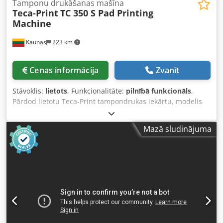
Tamponu drukāšanas mašīna
Teca-Print
TC 350 S Pad Printing
Machine
Kaunas
223 km
Cenas informācija
Zvanīt
Stāvoklis:
lietots
, Funkcionalitāte:
pilnībā funkcionāls
,
Pārdod lietotu Teca-Print tampondrukas iekārtu, modelis
TC 350 S! Pieejama uzreiz! Gatava transportēšanai!
Dcodpfxsw Hbd Ro Abpsk
Mazā sludinājuma