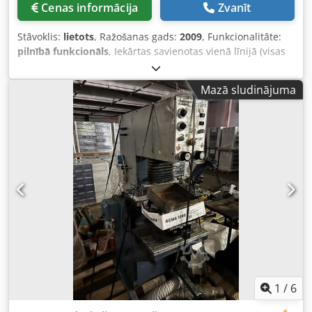
Cenas informācija
Zvanīt
Stāvoklis:
lietots
, Ražošanas gads:
2009
, Funkcionalitāte:
pilnībā funkcionāls
, Iekārtas savienotas vienā līnijā (visas
trīs iekārtas tiek pārdotas tikai kopā). 1. Finiera šķiedru
šķērsvirziena salīmēšanas iekārta Fisher+Rueckle FZR-15,
Mazā sludinājuma
2009. gads 2. Tiešās uzkrāšanas iekārta Fisher+Rueckle
DAR-22, 2009. gads 3. Šķērveida pacelšanas galds 1000 kg
TEHNISKĀ DOKUMENTĀCIJA (pilna pēc pieprasījuma)
Finiera šķērsvirziena salīmēšanas iekārta FURNIMASTER
FZR-15 Finiera formāta garums (pa šķiedrai) 350 - 1500 mm
Finiera formāta platums (šķērsām šķiedrai) 50 - 500 mm
Finiera sloksnes biezums 0,3 - 1,5 mm Maksimālā iekārtas
jauda 30 cikli/min. (jaudas rādītāji attiecas uz vidējo finiera
sloksnes platumu 100 mm šķērsām šķiedrai) Pieslēguma
slodze (bāzes iekārta): Jaudas patēriņš 13,5 kW Saspiesta
gaisa spiediens 6 bar Energo patēriņš: Elektroenerģijas
patēriņš 6,2 kWh Saspiestā gaisa patēriņš 15 NL/min.
Izmēri un svars (bāzes iekārta): 2940 mm G x 1000 mm P x
1530 mm A. 3200 kg Dcodpfx Abjt Akcfspok
1
/
6