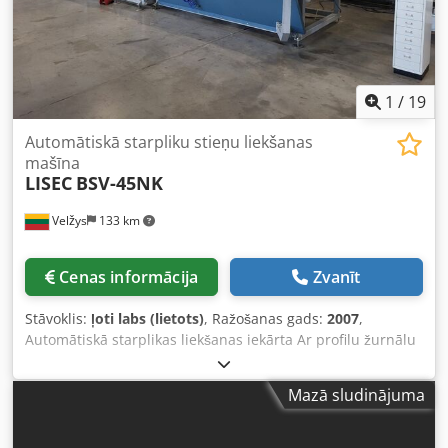
1
/
19
Automātiskā starpliku stieņu liekšanas
mašīna
LISEC
BSV-45NK
Velžys
133 km
Cenas informācija
Zvanīt
Stāvoklis:
ļoti labs (lietots)
, Ražošanas gads:
2007
,
Automātiskā starplikas liekšanas iekārta Ar profilu žurnālu
Iespējams locīt alumīnija, tērauda un "warm-edge"
(plastmasas) starplikas Universāls liekšanas rīks
Mazā sludinājuma
alumīnijam līdz 24 mm Visas formas saskaņā ar LISEC
formu katalogu Komplektā ietilpst Domino A-100 tintes
strūklas printeris Papildu tehniskā informācija pieejama