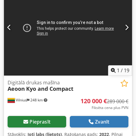
pievienotajā tehnisko datu failā Ļoti labā un tīrā stāvoklī
Pārbaudīta, darba kārtībā Dcedpfxjzdynms Abpjk Skatīt
video Tiek pārdota "kā ir" Pieejama nekavējoties
1
/
19
Digitālā drukas mašīna
Aeoon
Kyo and Compact
120 000 €
Vilnius
248 km
289 000 €
Fiksēta cena plus PVN
Pieprasīt
Zvanīt
Stāvoklis:
ļoti labs (lietots)
, Ražošanas gads:
2022
, Pilnai