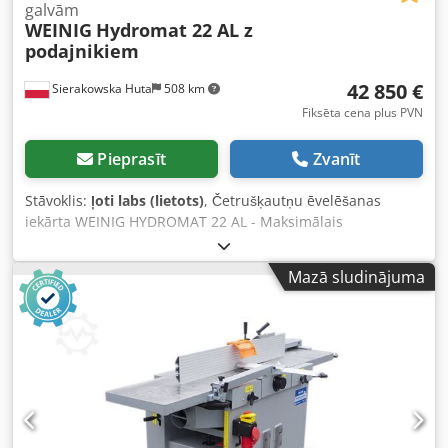
galvām
WEINIG
Hydromat 22 AL z
podajnikiem
42 850 €
Sierakowska Huta
508 km
Fiksēta cena plus PVN
Pieprasīt
Zvanīt
Stāvoklis:
ļoti labs (lietots)
, Četrušķautņu ēvelēšanas
iekārta WEINIG HYDROMAT 22 AL - Maksimālais
apstrādājamā detaļas platums: 220 mm - Maksimālais
apstrādājamā detaļas augstums: 130 mm - 8 vārpstas: 1)
Mazā sludinājuma
apakšējā horizontālā 220 mm, 5,5 kW 2) labā vertikālā 130
mm, 7,5 kW 3) kreisā vertikālā 130 mm, 7,5 kW 4) labā
vertikālā 130 mm, 5,5 kW 5) augšējā horizontālā 220 mm,
11 kW – 5. vārpsta elektriski regulējama augšā/lejā 6)
apakšējā horizontālā 220 mm, 5,5 kW 7) apakšējā
horizontālā 220 mm, 5,5 kW – 7. vārpstai atbalsta roka +
Jointer sistēma (naža asināšana) 8) universālā 220 mm,
regulējama 360°, 7,5 kW - Visas vārpstas regulējamas